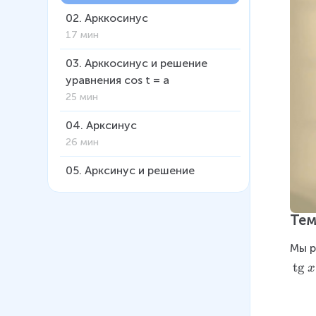
02
.
Арккосинус
17 мин
03
.
Арккосинус и решение
уравнения cos t = a
25 мин
04
.
Арксинус
26 мин
05
.
Арксинус и решение
уравнения sin t = a
24 мин
Тем
06
.
Арктангенс и решение
Мы р
уравнения tg x = a
\
t
g
19 мин
x
t
07
.
Арктангенс и решение
g
уравнения tg x = a