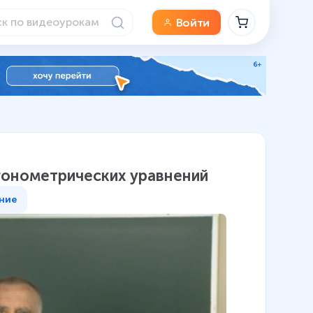
Войти
гонометрических уравнений
ние