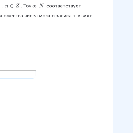
n
n
∈
\
, 
. Точке 
 соответствует 
n
Z
N
\
\
 множества чисел можно записать в виде 
i
N
n
Z