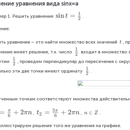
x
ение уравнения вида sinx=a
=
a
1
\
s
i
n
=
t
ер 1. Решить уравнение 
.
2
si
ние:
n
t
\
ть уравнение – это найти множество всех значений 
, п
t
=
\
1
\
нение имеет решение, т.к. число 
 входит в множество з
2
\f
t
f
1
\
етим 
, проведем перпендикуляр до пересечения с окр
r
2
r
f
1
\
a
Только эти две точки имеют ординату 
.
2
a
r
f
c
c
a
r
{
{
c
a
1
1
ченным точкам соответствуют множества действительн
{
c
}
}
1
{
5
=
+
2
t
=
+
2
π
π
{
πn
t
πn
n
∈
, 
, 
.
n
Z
2
{
6
6
}
1
_
\
2
2
{
ллюстрируем решение того же уравнения на графике.
i
}
2
}