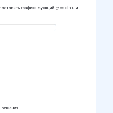
}
{
y
=
s
i
n
построить графики функций 
 и 
y
t
=
2
\
}
si
n
t
т решения.