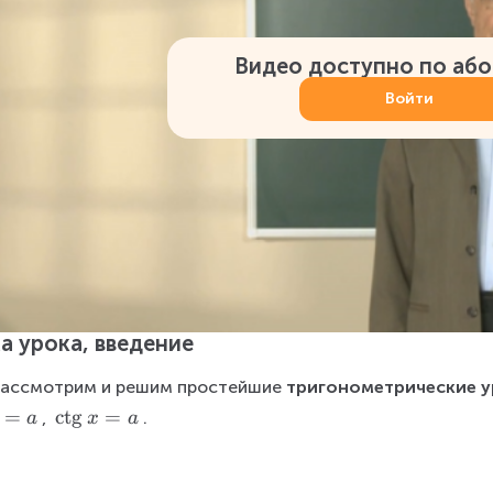
Видео доступно по аб
Войти
а урока, введение
ассмотрим и решим простейшие 
тригонометрические у
=
\
c
t
g
=
, 
.
a
x
a
ct
g