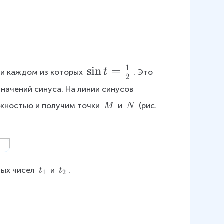
a
=
a
1
\
s
i
n
=
t
ри каждом из которых 
. Это 
2
si
начений синуса. На линии синусов 
n
\
\
ужностью и получим точки 
 и 
 (рис. 
M
N
t
\
\
=
M
N
\f
r
a
t
t
ых чисел 
 и 
.
t
t
1
2
c
_
_
1
2
{
1