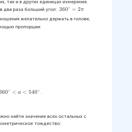
х, так и в других единицах измерения. 
∘
3
36
0
=
2
в два раза больший угол: 
π
6
тношения желательно держать в голове, 
0
омощью пропорции:
^
\
ci
rc
=
2
\
p
i
∘
∘
3
36
0
<
<
54
0
.
a
6
0
^
жно найти значение всех остальных с 
\
нометрическое тождество:
ci