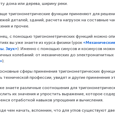
ту дома или дерева, ширину реки.
аще тригонометрические функции применяют для решения
ежей деталей, зданий, расчета нагрузок на составные ча
ения и прочее.
нец, с помощью тригонометрических функций можно опис
тиях вы уже знаете из курса физики (урок 
«Механические
ы. Звук»
). Именно с помощью синусов и косинусов мож
ичных колебаний: от механических до электромагнитных 
т»
).
основные сферы применения тригонометрических функций.
ь технической профессии, увидят и другие применения 
же знаете различные соотношения для тригонометричес
слить их значения и упростить выражение, которое соде
емся отработкой навыков упрощения и вычисления.
де чем начать, вспомним, что для углов существуют две