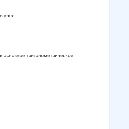
rc
<
a
 угла:
<
5
4
0
^
\
в основное тригонометрическое 
ci
rc