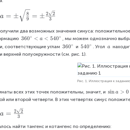
а:
2
2
8
=
±
=
±
a
9
3
олучили два возможных значения синуса: положительное
∘
∘
3
36
0
<
<
54
0
ормацию 
, мы можем однозначно выбра
a
6
∘
∘
3
36
0
5
54
0
\
и, соответствующие углам 
 и 
. Угол 
 находи
a
0
6
4
\
и верхней полуокружности (см. рис. 1).
^
0
0
a
\
^
^
ci
\
\
rc
c
c
Рис. 1. Иллюстрация к заданию
<
i
i
a
\
s
i
n
>
0
наты всех этих точек положительны, значит, и 
a
r
r
<
si
ой или второй четверти. В этих четвертях синус положит
c
c
5
n
2
2
4
a
=
a
3
0
>
^
0
лось найти тангенс и котангенс по определению: