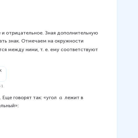
 и отрицательное. Зная дополнительную 
ть знак. Отмечаем на окружности 
тся между ними, т. е. ему соответствуют 
 1
\
. Еще говорят так: «угол 
 лежит в 
a
\
ельный»:
a