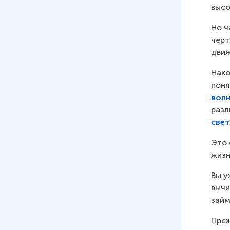
40 мин
высо
06
.
Степенные, показательные
Но ч
и логарифмические
черт
выражения. Профильный
движ
уровень
Нако
44 мин
поня
07
.
Степенная, показательная
волн
и логарифмическая функции.
разл
Профильный уровень
све
26 мин
Это 
08
.
Практика. Степенные и
жизн
логарифмические выражения и
Вы у
функции. Профильный уровень
вычи
29 мин
займ
09
.
Степенные, показательные
Преж
и логарифмические уравнения