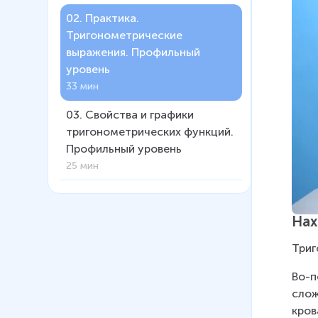
02
.
Практика.
Тригонометрические
выражения. Профильный
уровень
33 мин
03
.
Свойства и графики
тригонометрических функций.
Профильный уровень
25 мин
04
.
Обратные функции.
Профильный уровень
Нах
34 мин
Триг
05
.
Практика.
Тригонометрические
Во-п
уравнения и неравенства.
слож
Профильный уровень
кров