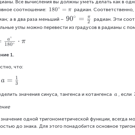
дианы. Все вычисления вы должны уметь делать как в одни
∘
1
18
0
=
вное соотношение: 
 радиан. Соответственно, 
π
8
∘
9
9
0
=
π
иан; а в два раза меньший – 
 радиан. Эти соо
2
0
0
льные углы можно перевести из градусов в радианы с п
^
^
\
∘
=
⋅
a
π
\
ci
∘
18
0
rc
ci
ние 1.
=
r
\
стно, что:
c
p
=
1
i
=
a
3
\f
r
\
делить значения синуса, тангенса и котангенса 
, если 
a
\
a
ение
a
c
{
 значение одной тригонометрической функции, всегда мо
остью до знака. Для этого понадобится основное триго
\