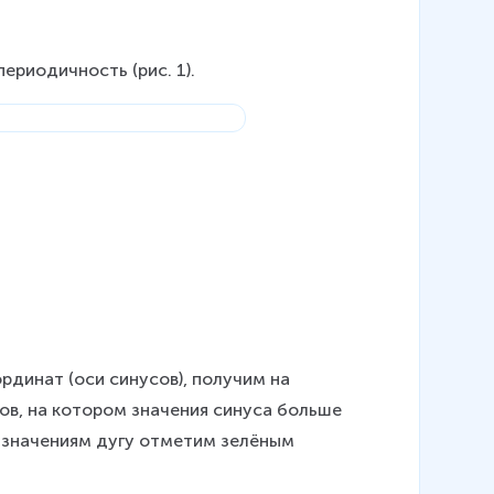
2
\
p
периодичность (рис. 1).
i
)
рдинат (оси синусов), получим на 
сов, на котором значения синуса больше 
 значениям дугу отметим зелёным 