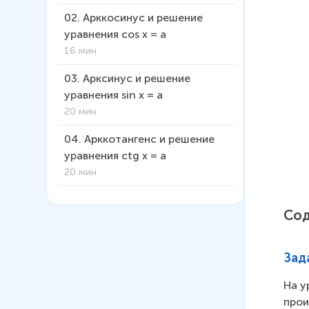
02
.
Арккосинус и решение
уравнения cos x = a
16 мин
03
.
Арксинус и решение
уравнения sin x = a
20 мин
04
.
Арккотангенс и решение
уравнения ctg x = a
20 мин
05
.
Арктангенс и решение
Со
уравнения tg x = a
22 мин
Зад
06
.
Задачи с
тригонометрическими
На у
функциями и производной
прои