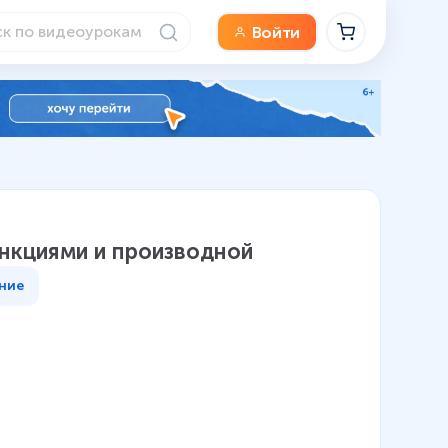
Войти
ункциями и производной
ние