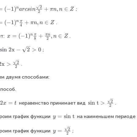
{
2
n
=
(
−
1
)
+
,
∈
;
a
rcs
in
πn
n
Z
2
2
}
π
n
=
(
−
1
)
+
,
∈
.
πn
n
Z
4
\
c
π
πn
n
x
=
(
−
1
)
+
,
∈
т: 
.
x
n
Z
8
2
d
=
o
 sin 2x
−
2
>
0
(-
;
t
1
x
2
)
2x
>
.
2
^
м двумя способами:
n
\
способ.
fr
a
\
2
2
2
=
sin t
>
 неравенство принимает вид 
.
x
t
c
2
t
x
{
e
y
=
sin t
троим график функции 
=
 на наименьшем периоде 
y
\
x
=
t
p
y
2
t
\
=
троим график функции 
;
y
2
i}
=