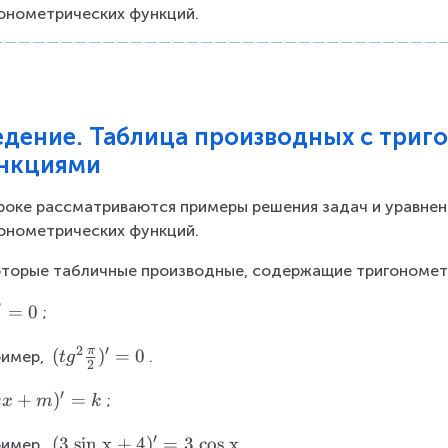
онометрических функций.
едение. Таблица производных с три
нкциями
роке рассматриваются примеры решения задач и уравнен
онометрических функций.
торые табличные производные, содержащие тригономет
′
=
0
;
2
′
π
(t
(
)
=
0
имер, 
.
t
g
2
g
′
+
)
=
^
;
k
x
m
k
2
′
(
(
3
sin x
+
4
)
=
3
cos x
имер, 
.