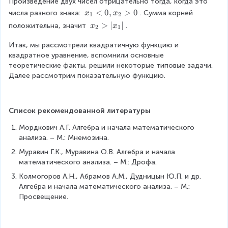
{
Произведение двух чисел отрицательно тогда, когда это 
_
4
3
7
2
x
t
i
2
x
1
2
x
<
0
,
>
0
числа разного знака: 
. Сумма корней 
=
}
x
x
x
-
1
2
_
7
n
)
=
0
=
_
3
}
x
>
∣
∣
-
4
положительна, значит 
.
2
)
x
x
{
^
1
2
1
}
-
1
>
=
_
1
a
)
^
c
2
\
{
\
<
0
{
Итак, мы рассмотрели квадратичную функцию и 
2
=
c
(
2
a
-
e
2
s
0
\
квадратное уравнение, вспомнили основные 
>
0
}
x
-
s
2
n
7
q
,
L
теоретические факты, решили некоторые типовые задачи. 
|
{
_
4
e
x
d
}
r
x
a
Далее рассмотрим показательную функцию.
x
4
1
\
s
_
{
}
t
_
r
_
a
^
c
}
1
m
7
2
g
1
^
2
d
x
\
a
\
>
e
|
2
+
o
_
c
tr
Список рекомендованной литературы
\
0
\
}
x
t
1
d
ix
x
fr
}
Мордкович А.Г. Алгебра и начала математического 
_
(-
+
o
}
_
a
\
анализа. – М.: Мнемозина.
2
1
x
t
\
1
c
ri
^
)
_
x
ri
Муравин Г.К., Муравина О.В. Алгебра и начала 
\
{
g
2
=
2
_
g
математического анализа. – М.: Дрофа. 
c
x
h
-
7
=
2
h
d
_
Колмогоров А.Н., Абрамов А.М., Дудницын Ю.П. и др. 
t
x
+
\
=
t.
o
2
Алгебра и начала математического анализа. – М.: 
)
_
4
s
1
t
^
Просвещение.
1
=
q
^
x
3
\
1
r
2
_
+
c
1
t
-
2
x