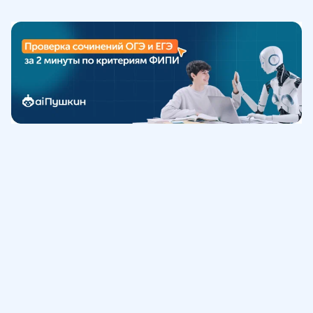
Обучение
ИнтернетУрок
Помощь
© ИнтернетУрок, 2009-
2026