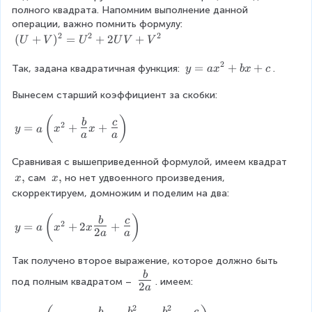
2
-
полного квадрата. Напомним выполнение данной 
fr
x
2
операции, важно помнить формулу: 
a
^
2
2
2
(
(
+
)
=
+
2
+
U
V
U
U
V
V
c
2
U
{
-
2
+
y
=
+
+
Так, задана квадратичная функция: 
.
3
y
a
x
b
x
c
3
V
=
}
x
)
Вынесем старший коэффициент за скобки:
a
{
-
^
x
2
2
(
)
y
2
b
c
^
}
2
=
+
+
\
y
a
x
x
=
a
a
=
2
}
n
a
U
+
x
e
Сравнивая с вышеприведенной формулой, имеем квадрат 
\
^
b
-
q
le
x
,
x
,
2
сам 
но нет удвоенного произведения, 
x
x
x
1
y
ft
,
,
+
+
скорректируем, домножим и поделим на два:
=
_
(
2
c
0
2
x
(
)
y
U
b
c
2
=
+
2
+
=
y
a
x
x
2
^
=
V
a
a
x
2
a
+
^
+
Так получено второе выражение, которое должно быть 
\
V
2
{
le
^
{
b
под полным квадратом – 
. имеем:
-
2
\
a
ft
2
\
{
L
(
L
2
2
\
y