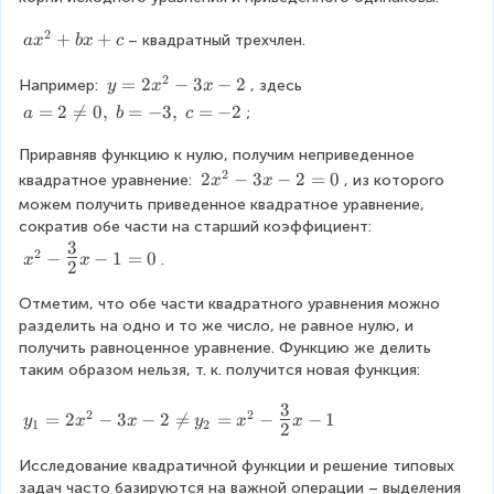
+
0
+
c
2
p
a
+
+
– квадратный трехчлен.
a
x
b
x
c
=
x
x
0
2
+
^
y
=
2
−
3
−
2
Например: 
, здесь 
y
x
x
q
2
=
a
=
2

=
0
,
=
−
3
,
=
−
2
;
a
b
c
=
+
2
=
0
b
x
Приравняв функцию к нулю, получим неприведенное 
2
x
^
2
\
2
2
−
3
−
2
=
0
квадратное уравнение: 
, из которого 
x
x
+
2
n
x
можем получить приведенное квадратное уравнение, 
c
-
e
^
сократив обе части на старший коэффициент: 
3
q
2
3
x
2
−
−
1
=
0
x
.
x
x
0
-
2
^
-
,
3
2
2
Отметим, что обе части квадратного уравнения можно 
\
x
-
разделить на одно и то же число, не равное нулю, и 
b
-
{
получить равноценное уравнение. Функцию же делить 
=
2
\
таким образом нельзя, т. к. получится новая функция:
-
=
L
3
0
a
3
y
2
2
=
2
−
3
−
2

=
=
−
−
1
,
y
x
x
y
x
x
1
2
r
2
_
\
g
1
c
Исследование квадратичной функции и решение типовых 
e
=
=
задач часто базируются на важной операции – выделения 
\