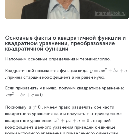
Основные факты о квадратичной функции и 
квадратном уравнении, преобразование 
квадратичной функции
Напомним основные определения и терминологию.
2
y
=
+
+
Квадратичной называется функция вида 
y
a
x
b
x
c
=
, причем старший коэффициент а не равен нулю.
a
Если приравнять у к нулю, получим квадратное уравнение: 
x
2
^
a
+
+
=
0
.
a
x
b
x
c
2
x
+
^
a

=
0
Поскольку 
, имеем право разделить обе части 
a
b
2
\
квадратного уравнения на а и получить т. н. приведенное 
x
+
n
2
x
+
+
=
0
квадратное уравнение: 
, старший 
x
p
x
q
+
b
e
^
коэффициент данного уравнения приведен к единице, 
c
x
q
2
корни исходного уравнения и приведенного одинаковы.