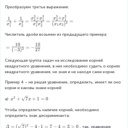
x
(
(
_
x
d
x
_
Преобразуем третье выражение:
x
x
2
_
o
_
2
_
+
^
1
t
1
3
3
3
3
+
+
{
=
1
1
x
x
x
x
1
{
3
^
1
2
1
2
1
+
=
=
=
^
3
3
3
3
3
(
)
\
1
x
x
x
x
x
x
+
\
=
1
2
2
\
1
2
1
2
3
L
\
x
L
(
+
e
}
Числитель дроби возьмем из предыдущего примера:
a
\
_
a
x
x
n
}
r
x
2
r
_
_
d
10
10
+
=
g
_
=
=
−
)
g
1
2
{
3
(
−
3
)
27
{
{
e
1
(
e
+
^
c
\
\
\
\
7
\
x
2
a
Следующая группа задач на исследование корней 
L
L
fr
c
-
fr
_
+
s
квадратного уравнения, в них необходимо судить о корнях 
a
a
a
d
x
a
2
2
e
квадратного уравнения, не зная и не находя сами корни.
r
r
c
o
_
c
)
x
s
g
g
{
t
1
{
(
Пример 4 – не решая уравнение, определить, имеет ли оно 
_
}
e
e
1
x
\
b
x
корни и каковы знаки корней:
1
\l
\
\
}
_
c
}
_
\
ef
fr
fr
{
2
2
x
+
7
+
1
=
0
d
{
а) 
1
x
x
c
tr
a
a
x
=
^
o
2
^
d
ig
c
c
_
-
2
Чтобы определить наличие корней, необходимо 
t
a
2
o
h
{
{
1
3
+
определить знак дискриминанта:
x
}
-
t
t
1
1
^
\
\
_
}
x
x
a
}
0
2
Д
3
Д
=
(
7
)
−
4
⋅
1
=
7
−
4
=
3
>
0
e
, так, уравнение 
s
2
\