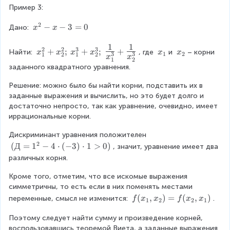
b
gi
2
fr
o
fr
Пример 3:
e
^
n
}
a
t
a
s
2
{
}
2
x
−
−
3
=
0
c
x
Дано: 
c
x
x
}
}
c
\
^
{
_
{
x
{
a
p
1
1
2
b
x
2
1
2
2
3
3
_
+
;
+
;
+
x
x
Найти: 
, где 
и 
– корни 
4
x
x
x
x
x
x
s
1
2
3
3
1
2
1
2
m
x
x
-
}
_
=
9
1
2
1
_
_
a
e
\
заданного квадратного уравнения.
x
{
1
\
9
+
1
2
^
s
s
-
a
^
fr
7
x
2
}
Решение: можно было бы найти корни, подставить их в 
q
3
}
2
a
}
_
}
x
заданные выражения и вычислить, но это будет долго и 
rt
=
}
+
c
{
2
}
_
достаточно непросто, так как уравнение, очевидно, имеет 
{
0
,
x
{
2
=
+
1
иррациональные корни.
\l
q
_
c
}
-
{
+
ef
=
2
}
}
8
\
Дискриминант уравнения положителен 
x
t(
{
^
{
\
\
L
2
(
(
Д
=
1
−
4
⋅
(
−
3
)
⋅
1
>
0
)
_
, значит, уравнение имеет два 
-
\
2
a
le
\
a
Д
2
различных корня.
\f
L
;
}
ft
x
r
=
=
r
a
\
=
ri
_
g
Кроме того, отметим, что все искомые выражения 
1
-
a
r
x
q
g
1
e
симметричны, то есть если в них поменять местами 
^
8
c
g
_
\
h
\
\
2
=
f(
(
,
)
=
(
,
)
переменные, смысл не изменится: 
.
f
x
x
f
x
x
{
1
2
2
1
e
1
e
t
c
fr
-
-
x
b
\
^
n
a
d
a
4
9
Поэтому следует найти сумму и произведение корней, 
_
}
fr
3
d
r
o
c
\
+
воспользовавшись теоремой Виета, а заданные выражения 
1