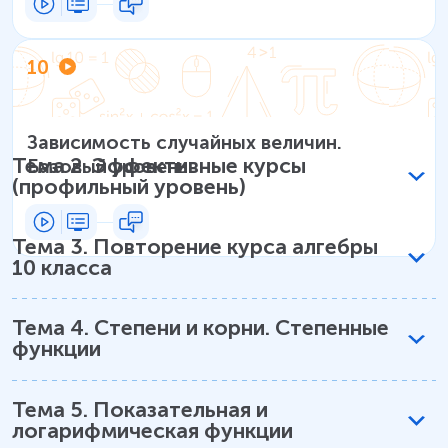
10
Зависимость случайных величин.
Тема
2
.
Эффективные курсы
Базовый уровень
(профильный уровень)
Тема
3
.
Повторение курса алгебры
10 класса
Тема
4
.
Степени и корни. Степенные
функции
Тема
5
.
Показательная и
логарифмическая функции