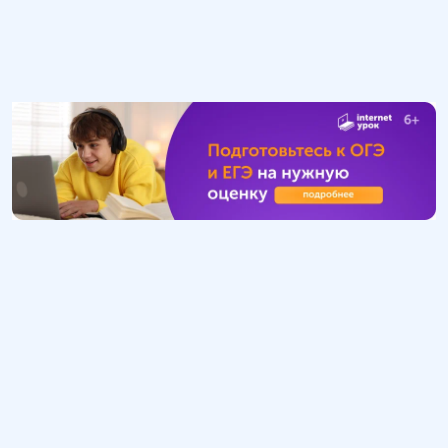
Обучение
ИнтернетУрок
Помощь