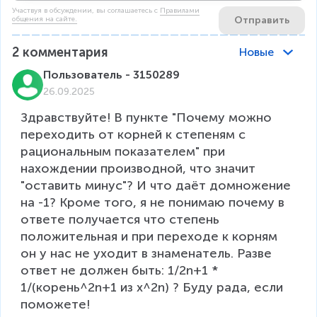
Участвуя в обсуждении, вы соглашаетесь c
Правилами
Отправить
общения на сайте.
2
комментария
Новые
Пользователь - 3150289
26.09.2025
Здравствуйте! В пункте "Почему можно 
переходить от корней к степеням с 
рациональным показателем" при 
нахождении производной, что значит 
"оставить минус"? И что даёт домножение 
на -1? Кроме того, я не понимаю почему в 
ответе получается что степень 
положительная и при переходе к корням 
он у нас не уходит в знаменатель. Разве 
ответ не должен быть: 1/2n+1 * 
1/(корень^2n+1 из x^2n) ? Буду рада, если 
поможете!