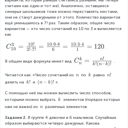
варианты, которые раньше считались разными, мы теперь 
}
{
считаем как один и тот же). Аналогично, оставшихся 
=
семерых школьников тоже можно переставлять местами, 
1
2
они не станут дежурными от этого. Количество вариантов 
0
4
ещё уменьшилось в 7! раз. Таким образом, общее число 
!
0
вариантов — это число сочетаний из 10 по 3 и вычисляется 
как
}
10
!
10
⋅
9
⋅
8
10
⋅
3
⋅
4
{
3
C
=
=
=
=
120
C
.
10
3
!
⋅
7
!
6
1
7
_
!
C
=
n
k
2
C
{
В общем виде формула имеет вид 
.
!
(
−
)!
n
k
n
k
_
0
1
\
\
n
!
n
Читается как: «Число сочетаний из 
 по 
 равно 
n
k
n
}
0
\
\
!
k
!
(
(
−
)!
делить на 
 и 
».
k
n
k
^
=
}
n
k
!
n
k
\f
^
С помощью неё мы можем вычислить число способов, 
-
k
=
\
которыми можно выбрать 
 элементов (порядок которых 
k
r
{
)
\
\
нам не важен) из 
 различных элементов.
\f
n
a
3
!
k
\
r
c
}
Задание 2.
 В группе 4 девочки и 6 мальчиков. Случайным 
n
a
образом выбираются четверо дежурных. Какова 
{
=