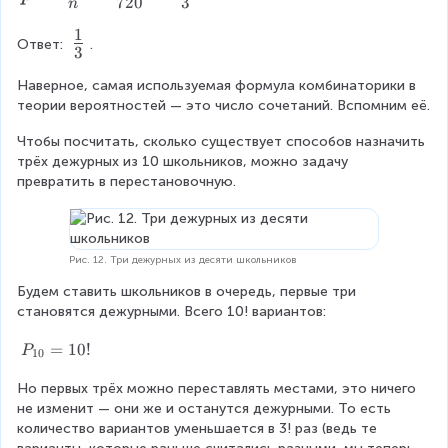
720
3
n
ti
=
m
1
\
\f
Ответ: 
.
e
3
f
s
r
Наверное, самая используемая формула комбинаторики в 
4!
r
a
теории вероятностей — это число сочетаний. Вспомним её.
=
a
c
1
Чтобы посчитать, сколько существует способов назначить 
c
0
{
трёх дежурных из 10 школьников, можно задачу 
\
{
превратить в перестановочную.
k
ti
1
m
}
e
}
{
s
{
Рис. 12. Три дежурных из десяти школьников
n
2
3
4
Будем ставить школьников в очередь, первые три 
}
=
становятся дежурными. Всего 10! вариантов:
}
=
2
P
=
10
!
4
\f
P
10
_
0
r
Но первых трёх можно переставлять местами, это ничего 
{
a
не изменит — они же и останутся дежурными. То есть 
1
количество вариантов уменьшается в 3! раз (ведь те 
0
c