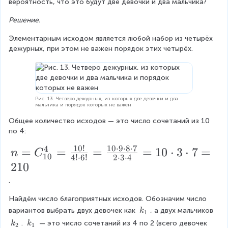
вероятность, что это будут две девочки и два мальчика?
c
1
\f
{
Решение.
}
r
n
{
a
Элементарным исходом является любой набор из четырёх 
!}
дежурных, при этом не важен порядок этих четырёх.
3
c
{
}
{
k
1
!
0!
Рис. 13. Четверо дежурных, из которых две девочки и два
(
мальчика и порядок которых не важен
}
n
Общее количество исходов — это число сочетаний из 10 
{
по 4:
-
3!
k
10
!
10
⋅
9
⋅
8
⋅
7
4
n
=
=
=
=
10
⋅
3
⋅
7
=
\
n
C
10
4
!
⋅
6
!
2
⋅
3
⋅
4
)!
=
210
c
}
C
d
.
_
o
Найдём число благоприятных исходов. Обозначим число 
{
t
k
вариантов выбрать двух девочек как 
, а двух мальчиков 
k
1
_
1
7!
k
k
. 
 — это число сочетаний из 4 по 2 (всего девочек 
k
k
2
1