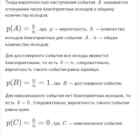
c
\
\
\
Тогда вероятностью наступления события
 называется 
A
k
A
\
{
отношение числа благоприятных исходов к общему 
A
количеству исходов.
1
}
p
(
)
=
k
p
A
\
\
, где, 
— вероятность, 
 — количество 
p
k
n
{
\
\
(
\
\
исходов благоприятных для события 
, 
 — общее 
A
n
p
k
\
\
6
A
количество исходов.
A
n
}
)
Для достоверного события все исходы являются 
=
=
k
=
благоприятными, то есть 
, следовательно, 
k
n
=
\f
вероятность такого события равна единице.
\f
n
r
r
p
(
)
=
=
1
n
p
B
\
, где 
 — достоверное событие.
B
n
a
a
\
(
B
c
c
Для невозможного события нет благоприятных исходов, то 
B
k
=
0
есть 
. Следовательно, вероятность такого события 
k
{
{
)
=
равна нулю.
1
k
0
=
0
p
(
)
=
=
0
}
}
p
C
\
, где 
 — невозможное событие.
\f
C
n
\
(
{
{
r
C