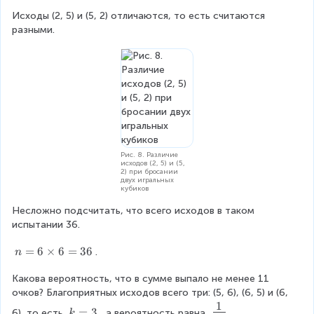
Исходы (2, 5) и (5, 2) отличаются, то есть считаются 
разными.
Рис. 8. Различие
исходов (2, 5) и (5,
2) при бросании
двух игральных
кубиков
Несложно подсчитать, что всего исходов в таком 
испытании 36.
n
=
6
×
6
=
36
.
n
=
Какова вероятность, что в сумме выпало не менее 11 
6
очков? Благоприятных исходов всего три: (5, 6), (6, 5) и (6, 
\
1
ti
\
k
=
3
6), то есть 
, а вероятность равна 
.
k