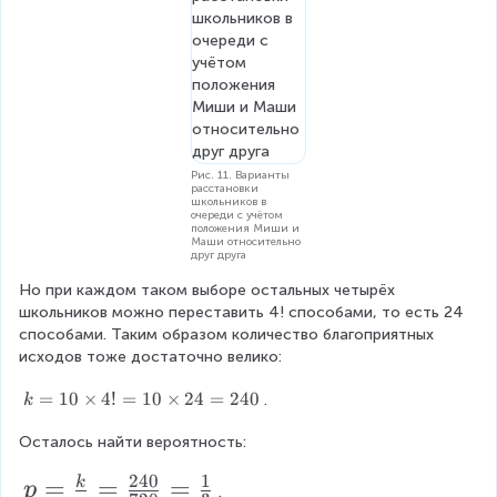
Рис. 11. Варианты
расстановки
школьников в
очереди с учётом
положения Миши и
Маши относительно
друг друга
Но при каждом таком выборе остальных четырёх 
школьников можно переставить 4! способами, то есть 24 
способами. Таким образом количество благоприятных 
исходов тоже достаточно велико:
k
=
10
×
4
!
=
10
×
24
=
240
.
k
=
Осталось найти вероятность:
1
0
240
1
p
=
=
=
k
\
p
.