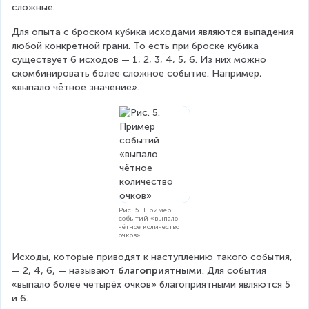
)
сложные.
6
6
6
{
+
}
}
}
Для опыта с броском кубика исходами являются выпадения 
2
p
любой конкретной грани. То есть при броске кубика 
}
(
существует 6 исходов — 1, 2, 3, 4, 5, 6. Из них можно 
скомбинировать более сложное событие. Например, 
6
«выпало чётное значение».
)
=
\f
r
a
c
Рис. 5. Пример
{
событий «выпало
чётное количество
1
очков»
}
Исходы, которые приводят к наступлению такого события, 
{
— 2, 4, 6, — называют 
благоприятными
. Для события 
«выпало более четырёх очков» благоприятными являются 5 
6
и 6.