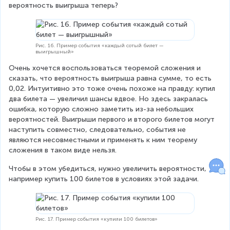
)
ё
вероятность выигрыша теперь?
=
=
т
\f
p
}
(
r
A
Рис. 16. Пример события «каждый сотый билет —
)
a
выигрышный»
)
=
+
c
Очень хочется воспользоваться теоремой сложения и 
p
\f
сказать, что вероятность выигрыша равна сумме, то есть 
{
(
0,02. Интуитивно это тоже очень похоже на правду: купил 
r
1
B
два билета — увеличил шансы вдвое. Но здесь закралась 
a
)
ошибка, которую сложно заметить из-за небольших 
}
вероятностей. Выигрыши первого и второго билетов могут 
c
{
наступить совместно, следовательно, события не 
{
1
являются несовместными и применять к ним теорему 
1
сложения в таком виде нельзя.
2
}
}
Чтобы в этом убедиться, нужно увеличить вероятности, 
{
например купить 100 билетов в условиях этой задачи.
6
}
Рис. 17. Пример события «купили 100 билетов»
+