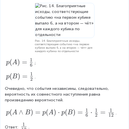
1
\
t
=
d
d
}
}
c
p
}
g
5
o
d
{
=
(
e
=
}
o
t
A
B
2
1
t
\f
)
{
)
2
\
P
2
\
=
r
2
(
}
c
c
p
0
a
B
}
Рис. 14. Благоприятные исходы,
d
(
=
d
соответствующие событию «на первом
)
o
c
A
кубике выпало 6, а на втором — чёт» для
=
6
каждого кубика по отдельности
o
t
)
{
1
p
1
\
p
(
)
=
t
p
A
;
3
6
(
5
c
(
3
B
d
}
1
p
(
)
=
p
B
A
\
)
o
.
2
{
(
t
)
c
7
p
Очевидно, что события независимы, следовательно, 
B
=
d
(
вероятность их совместного наступления равна 
}
)
B
произведению вероятностей.
\f
o
)
=
r
t
1
1
1
p
(
∧
)
=
(
)
⋅
(
)
=
⋅
=
p
A
B
p
A
p
B
.
\f
6
2
12
a
4
(
r
1
\
c
}
A
Ответ: 
.