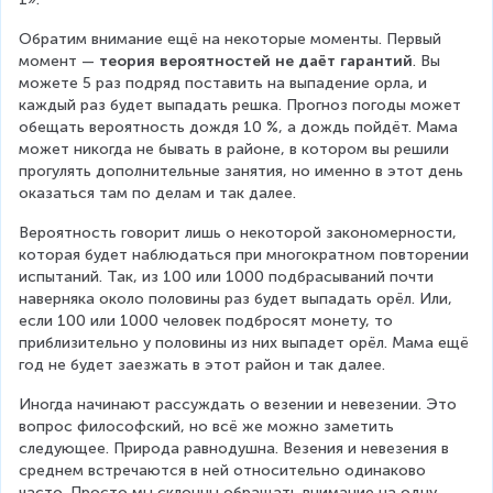
Обратим внимание ещё на некоторые моменты. Первый 
момент — 
теория вероятностей не даёт гарантий
. Вы 
можете 5 раз подряд поставить на выпадение орла, и 
каждый раз будет выпадать решка. Прогноз погоды может 
обещать вероятность дождя 10 %, а дождь пойдёт. Мама 
может никогда не бывать в районе, в котором вы решили 
прогулять дополнительные занятия, но именно в этот день 
оказаться там по делам и так далее.
Вероятность говорит лишь о некоторой закономерности, 
которая будет наблюдаться при многократном повторении 
испытаний. Так, из 100 или 1000 подбрасываний почти 
наверняка около половины раз будет выпадать орёл. Или, 
если 100 или 1000 человек подбросят монету, то 
приблизительно у половины из них выпадет орёл. Мама ещё 
год не будет заезжать в этот район и так далее.
Иногда начинают рассуждать о везении и невезении. Это 
вопрос философский, но всё же можно заметить 
следующее. Природа равнодушна. Везения и невезения в 
среднем встречаются в ней относительно одинаково 
часто. Просто мы склонны обращать внимание на одну 