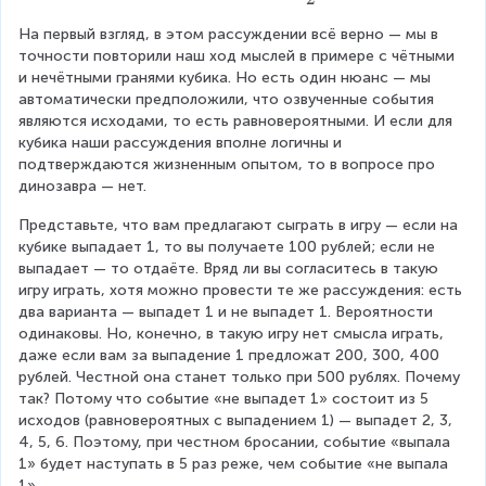
f
r
На первый взгляд, в этом рассуждении всё верно — мы в 
r
a
точности повторили наш ход мыслей в примере с чётными 
a
c
и нечётными гранями кубика. Но есть один нюанс — мы 
автоматически предположили, что озвученные события 
c
{
являются исходами, то есть равновероятными. И если для 
{
1
кубика наши рассуждения вполне логичны и 
1
}
подтверждаются жизненным опытом, то в вопросе про 
динозавра — нет.
}
{
{
1
Представьте, что вам предлагают сыграть в игру — если на 
кубике выпадает 1, то вы получаете 100 рублей; если не 
2
2
выпадает — то отдаёте. Вряд ли вы согласитесь в такую 
}
}
игру играть, хотя можно провести те же рассуждения: есть 
два варианта — выпадет 1 и не выпадет 1. Вероятности 
одинаковы. Но, конечно, в такую игру нет смысла играть, 
даже если вам за выпадение 1 предложат 200, 300, 400 
рублей. Честной она станет только при 500 рублях. Почему 
так? Потому что событие «не выпадет 1» состоит из 5 
исходов (равновероятных с выпадением 1) — выпадет 2, 3, 
4, 5, 6. Поэтому, при честном бросании, событие «выпала 
1» будет наступать в 5 раз реже, чем событие «не выпала 
1».