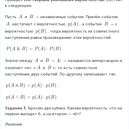
}
d
t
d
0
в следующем.
{
o
2!
o
\
2
\
\
Пусть 
 и 
 — независимые события. Причём событие 
t
A
B
}
t
c
\
\
\
p
(
)
\
1
 наступает с вероятностью 
, а событие 
 — с 
A
p
A
B
4!
=
A
B
9
d
\
(
\
p
(
)
вероятностью 
, тогда вероятность их совместного 
p
B
0
}
A
A
B
\f
\
(
o
наступления равна произведению этих вероятностей.
}
)
=
B
r
c
t
)
=
P
(
&
)
=
(
)
⋅
(
)
.
P
A
B
P
A
P
B
\f
a
d
3
(
\f
r
c
A
\
\
\
&
o
Значок между 
 и 
 — 
 — называется амперсандом и 
A
B
\
r
a
\
\
\
&
\
\
{
означает «и»; «
 и 
», то есть совместное 
A
B
t
c
\
A
B
a
\
\
c
наступление двух событий. По-другому записывают так:
2
8
&
d
A
B
c
{
\
4
\
p
(
и
)
=
(
)
⋅
(
)
;
o
p
A
B
p
A
p
B
{
B
6
(
}
c
t
)
A
9
p
(
∧
)
=
(
)
⋅
(
)
.
p
A
B
p
A
p
B
\
{
=
d
4
\
(
}
c
P
2
и
Задание 3.
A
 Бросим два кубика. Какова вероятность, что на 
o
}
(
{
\
d
первом выпадет 6, а на втором — чёт?
\
\
t
A
{
B
w
2
o
)
c
Решение.
7
)
e
1