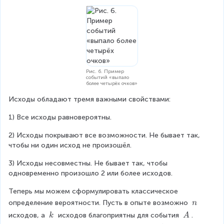
}
+
\f
r
a
c
Рис. 6. Пример
событий «выпало
{
более четырёх очков»
1
Исходы обладают тремя важными свойствами:
}
1) Все исходы равновероятны.
{
2) Исходы покрывают все возможности. Не бывает так, 
6
чтобы ни один исход не произошёл.
}
3) Исходы несовместны. Не бывает так, чтобы 
+
одновременно произошло 2 или более исходов.
\f
Теперь мы можем сформулировать классическое 
r
\
определение вероятности. Пусть в опыте возможно 
n
a
\
\
\
исходов, а 
 исходов благоприятны для события 
. 
k
A
n