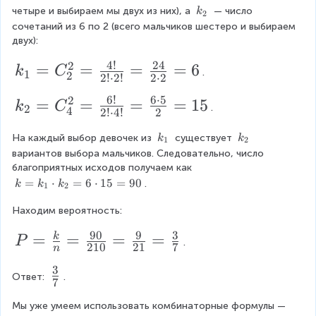
1
_
_
0
k
четыре и выбираем мы двух из них), а 
 — число 
}
k
2
2
1
_
сочетаний из 6 по 2 (всего мальчиков шестеро и выбираем 
}
=
2
двух):
^
\f
4
!
24
2
k
=
=
=
=
6
4
k
C
r
.
1
2
2
!
⋅
2
!
2
⋅
2
_
=
a
6
!
6
⋅
5
2
k
=
=
=
=
15
k
C
{
.
\f
2
4
c
2
!
⋅
4
!
2
_
1
r
{
k
k
На каждый выбор девочек из 
 существует 
k
k
{
1
2
}
a
1
_
_
вариантов выбора мальчиков. Следовательно, число 
2
1
2
=
c
благоприятных исходов получаем как 
0
}
k
=
⋅
=
6
⋅
15
=
90
.
k
k
k
C
1
2
{
\
=
=
_
1
c
Находим вероятность:
k
C
{
_
0!
d
90
9
3
P
=
=
=
=
k
1
_
P
.
2
}
210
21
7
o
n
\
=
{
}
{
c
t
3
\
\f
Ответ: 
.
4
d
7
^
4!
9
f
o
r
}
{
Мы уже умеем использовать комбинаторные формулы — 
\
\
t
r