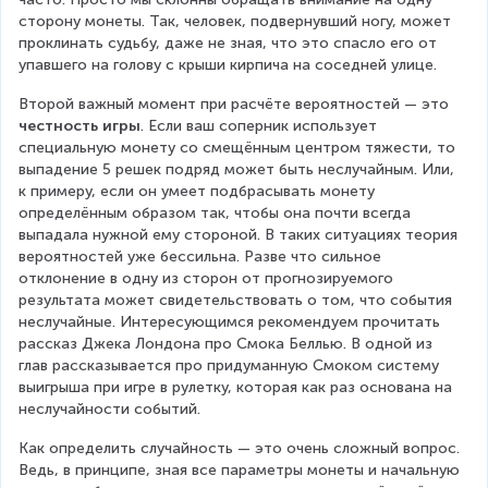
сторону монеты. Так, человек, подвернувший ногу, может 
проклинать судьбу, даже не зная, что это спасло его от 
упавшего на голову с крыши кирпича на соседней улице.
Второй важный момент при расчёте вероятностей — это 
честность игры
. Если ваш соперник использует 
специальную монету со смещённым центром тяжести, то 
выпадение 5 решек подряд может быть неслучайным. Или, 
к примеру, если он умеет подбрасывать монету 
определённым образом так, чтобы она почти всегда 
выпадала нужной ему стороной. В таких ситуациях теория 
вероятностей уже бессильна. Разве что сильное 
отклонение в одну из сторон от прогнозируемого 
результата может свидетельствовать о том, что события 
неслучайные. Интересующимся рекомендуем прочитать 
рассказ Джека Лондона про Смока Беллью. В одной из 
глав рассказывается про придуманную Смоком систему 
выигрыша при игре в рулетку, которая как раз основана на 
неслучайности событий.
Как определить случайность — это очень сложный вопрос. 
Ведь, в принципе, зная все параметры монеты и начальную 