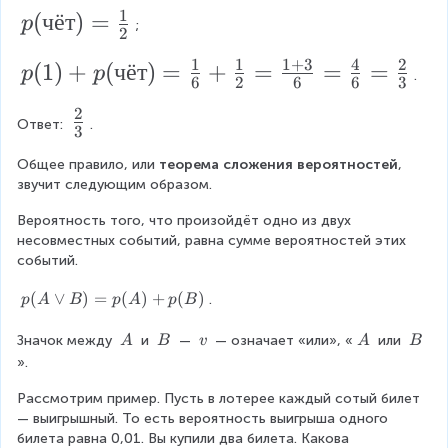
2
(
}
1
p
(
чёт
)
=
}
p
}
1
;
{
2
(
\
{
)
6
1
1
1
+
3
4
2
p
(
1
)
+
(
чёт
)
=
+
=
=
=
p
p
ч
.
c
3
=
6
2
6
6
3
}
(
ё
d
}
\f
2
=
\
1
Ответ: 
.
т)
3
o
r
\f
f
)
=
t
a
Общее правило, или 
теорема сложения вероятностей
, 
r
r
+
звучит следующим образом.
\f
\f
c
a
a
p
r
r
{
Вероятность того, что произойдёт одно из двух 
c
c
(
несовместных событий, равна сумме вероятностей этих 
a
a
1
{
{
событий.
\
c
c
}
2
2
t
{
p
(
∨
)
=
(
)
+
(
)
{
.
p
A
B
p
A
p
B
{
}
}
(
e
1
1
6
{
A
\
\
\
\
\
{
Значок между 
 и 
 — 
 — означает «или», «
 или 
A
B
v
A
B
x
}
}
\
\
\
\
\
\
}
».
3
3
t
v
A
B
v
A
B
{
{
}
}
e
Рассмотрим пример. Пусть в лотерее каждый сотый билет 
{
2
2
e
— выигрышный. То есть вероятность выигрыша одного 
ч
}
B
билета равна 0,01. Вы купили два билета. Какова 
}