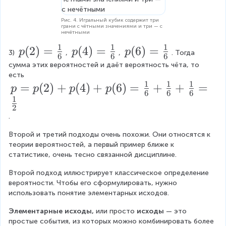
a
Рис. 4. Игральный кубик содержит три
c
грани с чётными значениями и три — с
нечётными
{
1
1
1
p
(
2
)
=
p
(
4
)
=
p
(
6
)
=
p
p
p
3
3) 
, 
, 
. Тогда 
6
6
6
(
(
(
сумма этих вероятностей и даёт вероятность чёта, то 
}
есть 
2
4
6
{
1
1
1
p
=
(
2
)
+
(
4
)
+
(
6
)
=
+
+
=
p
p
p
p
)
)
)
6
6
6
6
1
=
=
=
=
2
}
p
.
\f
\f
\f
=
(
r
r
r
Второй и третий подходы очень похожи. Они относятся к 
\f
2
теории вероятностей, а первый пример ближе к 
a
a
a
r
статистике, очень тесно связанной дисциплине.
)
c
c
c
a
+
Второй подход иллюстрирует классическое определение 
{
{
{
c
вероятности. Чтобы его сформулировать, нужно 
p
1
1
1
использовать понятие элементарных исходов.
{
(
}
}
}
1
Элементарные исходы,
 или просто 
исходы
 — это 
4
{
{
{
простые события, из которых можно комбинировать более 
}