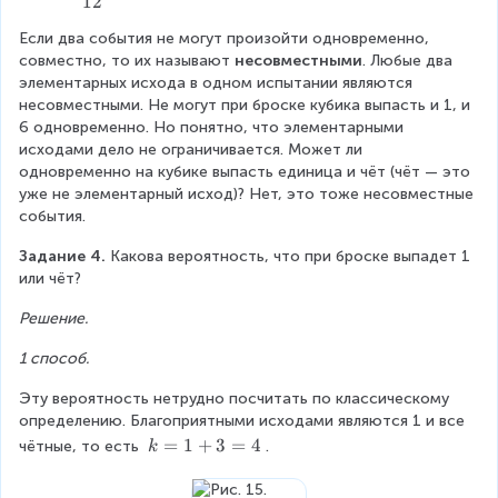
12
a
f
{
=
\
Если два события не могут произойти одновременно, 
c
r
1
1
w
совместно, то их называют 
несовместными
. Любые два 
{
a
}
0
элементарных исхода в одном испытании являются 
e
1
несовместными. Не могут при броске кубика выпасть и 1, и 
c
{
\
d
6 одновременно. Но понятно, что элементарными 
}
{
6
c
g
исходами дело не ограничивается. Может ли 
{
1
}
d
одновременно на кубике выпасть единица и чёт (чёт — это 
e
уже не элементарный исход)? Нет, это тоже несовместные 
2
}
o
B
события.
}
{
t
)
Задание 4.
 Какова вероятность, что при броске выпадет 1 
1
3
=
или чёт?
2
\
p
Решение.
}
c
(
d
1 способ.
A
o
)
Эту вероятность нетрудно посчитать по классическому 
t
определению. Благоприятными исходами являются 1 и все 
\
k
=
1
+
3
=
4
чётные, то есть 
.
k
7
c
=
=
1
d