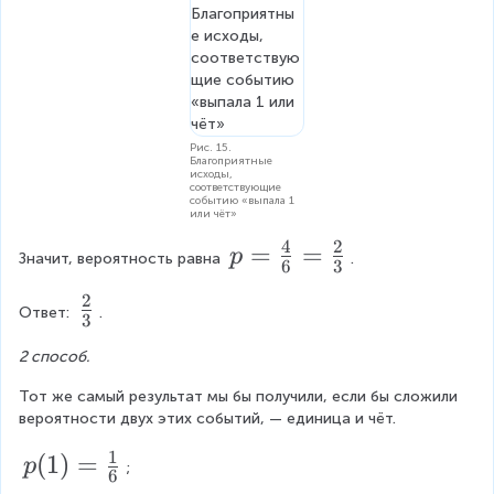
+
2
o
3
1
t
=
0
4
p
(
B
Рис. 15.
Благоприятные
)
исходы,
соответствующие
событию «выпала 1
=
или чёт»
\f
4
2
p
=
=
p
Значит, вероятность равна 
.
6
3
r
=
a
2
\
\f
Ответ: 
.
3
c
f
r
2 способ.
{
r
a
1
a
Тот же самый результат мы бы получили, если бы сложили 
c
вероятности двух этих событий, — единица и чёт.
}
c
{
{
1
{
p
(
1
)
=
p
4
;
6
6