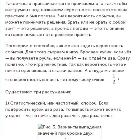
Такое число присваивается не произвольно, а так, чтобы 
le
инструмент под названием вероятность соответствовал 
q
практике и был полезен. Зная вероятность события, вы 
sl
можете принимать решения. Брать или не брать с собой 
a
зонт — это решение, а прогноз погоды — это то знание, 
n
которое помогает это решение принять.
t
p
Поговорим о способах, как можно задать вероятность 
(
события. Для этого сыграем в игру. Бросаем кубик: если чёт 
A
— вы получаете рубль, если нечёт — вы отдаёте два. Сразу 
)
понятно, что игра нечестная, так как вероятность чёта и 
\
нечёта одинаковая, а ставки разные. А откуда мы знаем, 
le
1
\
q
что вероятность выпасть чётному числу очков — 
?
2
sl
f
a
Существуют три рассуждения:
r
n
t
a
1) Статистический, или частотный, способ. Если 
1
подбросить кубик два раза, то выпасть может всё что 
c
угодно — чёт и нечёт, два раза чёт, два раза нечёт.
{
1