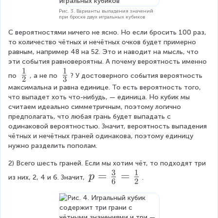
}
{
Рис. 3. Варианты выпадения значений
при броске двух игральных кубиков
2
С вероятностями ничего не ясно. Но если бросить 100 раз, 
}
то количество чётных и нечётных очков будет примерно 
равным, например 48 на 52. Это и наводит на мысль, что 
эти события равновероятны. А почему вероятность именно 
1
1
\
\
по 
, а не по 
? У достоверного события вероятность 
2
3
f
f
максимальна и равна единице. То есть вероятность того, 
что выпадет хоть что-нибудь, — единица. Но кубик мы 
r
r
считаем идеально симметричным, поэтому логично 
a
a
предполагать, что любая грань будет выпадать с 
c
c
одинаковой вероятностью. Значит, вероятность выпадения 
чётных и нечётных граней одинакова, поэтому единицу 
{
{
нужно разделить пополам.
1
1
2) Всего шесть граней. Если мы хотим чёт, то подходят три 
}
}
3
1
p
=
=
p
из них, 2, 4 и 6. Значит, 
.
{
{
6
2
=
2
3
\f
}
}
r