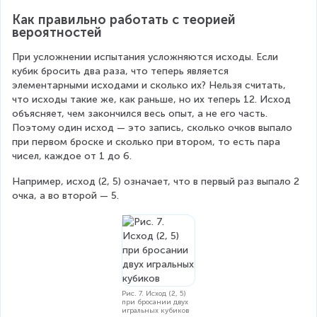
C
2
n
a
Как правильно работать с теорией 
)
}
}
c
вероятностей
=
{
При усложнении испытания усложняются исходы. Если 
\f
n
кубик бросить два раза, что теперь является 
r
элементарными исходами и сколько их? Нельзя считать, 
}
a
что исходы такие же, как раньше, но их теперь 12. Исход 
{
объясняет, чем закончился весь опыт, а не его часть. 
c
n
Поэтому один исход — это запись, сколько очков выпало 
{
при первом броске и сколько при втором, то есть пара 
}
чисел, каждое от 1 до 6.
0
=
}
Например, исход (2, 5) означает, что в первый раз выпало 2 
1
очка, а во второй — 5.
{
n
}
=
0
Рис. 7. Исход (2, 5)
при бросании двух
игральных кубиков