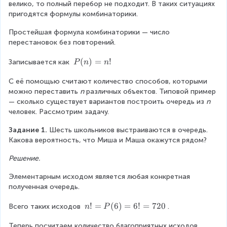
велико, то полный перебор не подходит. В таких ситуациях 
пригодятся формулы комбинаторики.
Простейшая формула комбинаторики — число 
перестановок без повторений.
P
(
)
=
!
Записывается как 
P
n
n
(
С её помощью считают количество способов, которыми 
n
можно переставить 
)
n
 различных объектов. Типовой пример 
— сколько существует вариантов построить очередь из 
=
n
человек. Рассмотрим задачу.
n
!
Задание 1.
 Шесть школьников выстраиваются в очередь. 
Какова вероятность, что Миша и Маша окажутся рядом?
Решение.
Элементарным исходом является любая конкретная 
полученная очередь.
n
!
=
(
6
)
=
6
!
=
720
Всего таких исходов 
.
n
P
!
Теперь посчитаем количество благоприятных исходов. 
=