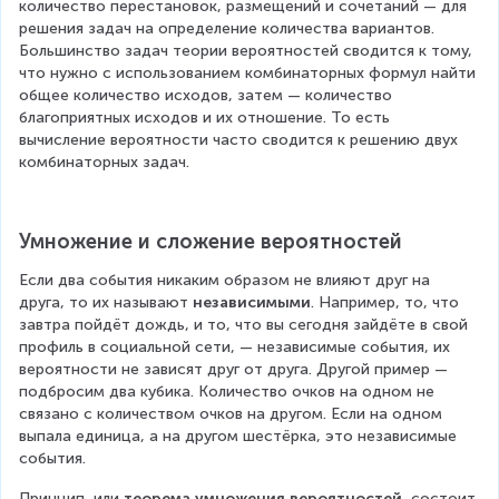
a
^
количество перестановок, размещений и сочетаний — для 
2
k
c
c
a
решения задач на определение количества вариантов. 
c
_
{
}
d
d
Большинство задач теории вероятностей сводится к тому, 
c
2
{
2
что нужно с использованием комбинаторных формул найти 
=
o
=
o
{
k
общее количество исходов, затем — количество 
}
6
\f
t
t
3
благоприятных исходов и их отношение. То есть 
\
}
=
r
вычисление вероятности часто сводится к решению двух 
6!
8
c
}
{
\f
комбинаторных задач.
a
d
}
}
{
n
o
r
c
=
{
7
t
}
a
{
\f
1
6
Умножение и сложение вероятностей
}
=
c
5
4!
r
}
=
\f
Если два события никаким образом не влияют друг на 
{
}
a
=
9
друга, то их называют 
независимыми
. Например, то, что 
r
6!
{
0
завтра пойдёт дождь, и то, что вы сегодня зайдёте в свой 
c
\f
a
}
профиль в социальной сети, — независимые события, их 
2!
{
r
вероятности не зависят друг от друга. Другой пример — 
c
{
\
1
подбросим два кубика. Количество очков на одном не 
a
{
2!
связано с количеством очков на другом. Если на одном 
c
0
c
9
выпала единица, а на другом шестёрка, это независимые 
\
d
\
{
события.
0
c
o
c
1
Принцип, или 
теорема умножения вероятностей
, состоит 