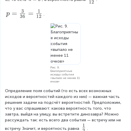
12
m
=
f
e
3
1
3
p
=
=
p
r
.
s
36
12
=
6
a
=
\f
c
3
r
6
{
a
1
c
}
{
{
Рис. 9.
3
1
Благоприятные
исходы события
}
«выпало не менее 11
2
очков»
{
}
Определение поля событий (то есть всех возможных 
3
исходов и вероятностей каждого из них) — важная часть 
6
решения задачи на подсчёт вероятностей. Предположим, 
что у вас спрашивают: какова вероятность того, что 
}
завтра, выйдя на улицу, вы встретите динозавра? Можно 
=
рассуждать так: есть всего два события — встречу или не 
1
\
\f
встречу. Значит, и вероятность равна 
.
2