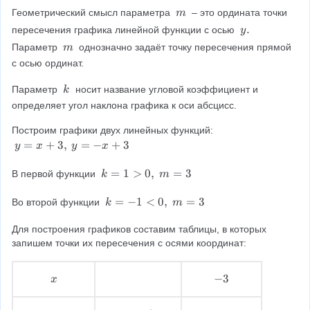
=
0,
m
Геометрический смысл параметра 
 – это ордината точки 
m
m
m
\
y
.
пересечения графика линейной функции с осью 
y
.
)
\
.
m
Параметр 
 однозначно задаёт точку пересечения прямой 
m
\
с осью ординат.
\
k
Параметр 
 носит название угловой коэффициент и 
k
\
определяет угол наклона графика к оси абсцисс.
\
Построим графики двух линейных функций: 
y
=
+
3
,
=
−
+
3
y
x
y
x
=
x
k
=
1
>
0
,
=
3
В первой функции 
k
m
+
=
3
1
k
=
−
1
<
0
,
=
3
Во второй функции 
k
m
,
>
=
\
0,
-
Для построения графиков составим таблицы, в которых 
y
\
1
запишем точки их пересечения с осями координат:
=
m
<
-
=
0,
x
−
-
3
x
x
3
\
\
3
+
m
\