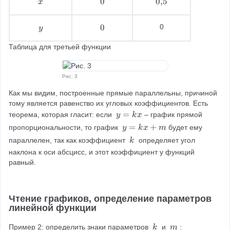
x
0
0
0
0
,
5
x
\
\
{
\
\
,
y
0
0
0
y
}
\
\
5
Таблица для третьей функции
\
\
Рис. 3
Как мы видим, построенные прямые параллельны, причиной 
тому является равенство их угловых коэффициентов. Есть 
y
=
теорема, которая гласит: если 
– график прямой 
y
k
x
=
y
=
+
пропорциональности, то график 
будет ему 
y
k
x
m
k
=
k
параллелен, так как коэффициент 
 определяет угол 
k
x
k
\
наклона к оси абсцисс, и этот коэффициент у функций 
x
\
равный.
+
m
Чтение графиков, определение параметров 
линейной функции
k
m
Пример 2: определить знаки параметров 
 и 
:
k
m