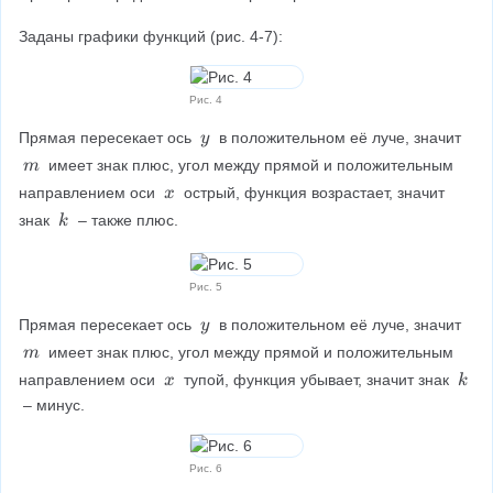
\
\
\
\
Заданы графики функций (рис. 4-7):
Рис. 4
y
Прямая пересекает ось 
 в положительном её луче, значит 
y
\
m
 имеет знак плюс, угол между прямой и положительным 
m
\
\
x
направлением оси 
 острый, функция возрастает, значит 
x
\
\
k
знак 
 – также плюс.
k
\
\
\
Рис. 5
y
Прямая пересекает ось 
 в положительном её луче, значит 
y
\
m
 имеет знак плюс, угол между прямой и положительным 
m
\
\
x
k
направлением оси
 тупой, функция убывает, значит знак 
x
k
\
\
\
 – минус.
\
\
Рис. 6