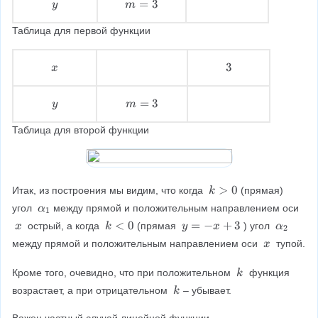
3
=
y
m
=
3
y
m
3
\
=
Таблица для первой функции
\
3
x
3
3
x
\
\
\
\
y
m
=
3
y
m
\
=
Таблица для второй функции
\
3
k
>
0
Итак, из построения мы видим, что когда 
(прямая) 
k
>
\
угол 
между прямой и положительным направлением оси 
α
1
0
a
x
k
<
0
y
=
−
+
3
\
 острый, а когда 
(прямая 
) угол 
x
k
y
x
α
2
l
\
<
=
a
x
между прямой и положительным направлением оси 
 тупой.
x
p
\
0
-
l
\
h
x
p
\
k
Кроме того, очевидно, что при положительном 
 функция 
k
a
+
h
\
k
возрастает, а при отрицательном 
– убывает.
k
_
3
a
\
\
1
_
Важен частный случай линейной функции.