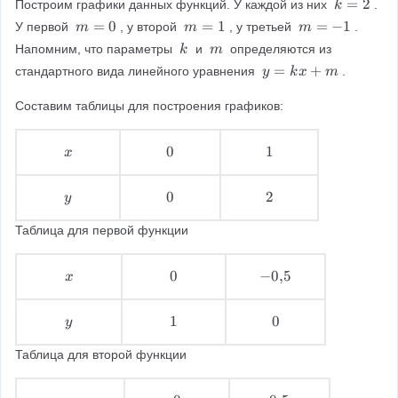
2
+
k
=
2
Построим графики данных функций. У каждой из них 
. 
k
2
x
1
=
m
=
0
m
=
1
m
=
−
1
У первой 
, у второй 
, у третьей 
. 
m
m
m
\
-
2
=
=
=
k
m
Напомним, что параметры 
c
 и
 определяются из 
k
m
1
0
1
-
\
\
d
y
=
+
стандартного вида линейного уравнения 
.
y
k
x
m
1
\
\
o
=
t
k
Составим таблицы для построения графиков:
2
x
+
+
x
0
0
1
1
x
1
m
\
\
\
=
\
\
\
5
y
0
0
2
2
y
\
\
\
Таблица для первой функции
\
\
\
x
0
0
−
−
0
,
5
x
\
\
0
\
\
{
y
1
1
0
0
y
,
\
\
\
}
Таблица для второй функции
\
\
\
5