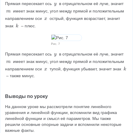
y
Прямая пересекает ось 
 в отрицательном её луче, значит 
y
\
m
 имеет знак минус, угол между прямой и положительным 
m
\
\
x
направлением оси 
 острый, функция возрастает, значит 
x
\
\
k
знак 
 – плюс.
k
\
\
\
Рис. 7
y
Прямая пересекает ось 
 в отрицательном её луче, значит 
y
\
m
 имеет знак минус, угол между прямой и положительным 
m
\
\
x
k
направлением оси 
 тупой, функция убывает, значит знак 
x
k
\
\
\
 – также минус.
\
\
Выводы по уроку
На данном уроке мы рассмотрели понятие линейного 
уравнения и линейной функции, вспомнили вид графика 
линейной функции и смысл её параметров. Мы также 
решили основные опорные задачи и вспомнили некоторые 
важные факты.