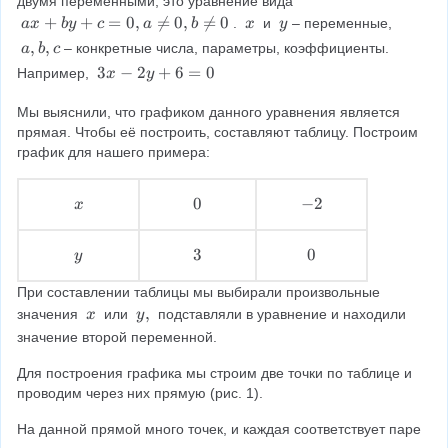
двумя переменными, это уравнение вида 
a
+
+
=
0
,

=
0
,

=
0
x
y
. 
 и 
– переменные, 
a
x
b
y
c
a
b
x
y
x
\
\
a
,
,
– конкретные числа, параметры, коэффициенты. 
a
b
c
+
\
\
,
3
3
−
2
+
6
=
0
Например, 
x
y
b
b
x
y
,
-
Мы выяснили, что графиком данного уравнения является 
+
c
2
прямая. Чтобы её построить, составляют таблицу. Построим 
c
y
график для нашего примера:
=
+
0
6
,
x
0
0
−
-
2
x
=
a
\
\
2
0
\
\
\
y
3
3
0
0
y
n
\
\
\
e
При составлении таблицы мы выбирали произвольные 
\
\
\
q
x
y
,
значения 
 или 
 подставляли в уравнение и находили 
x
y
0
\
,
значение второй переменной.
,
\
b
Для построения графика мы строим две точки по таблице и 
\
проводим через них прямую (рис. 1).
n
e
На данной прямой много точек, и каждая соответствует паре 
q