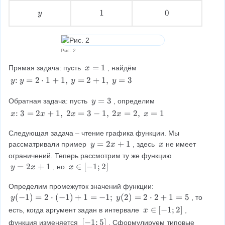
\
\
{
1
y
1
1
0
0
y
,
\
\
\
}
\
\
\
5
Рис. 2
x
=
1
Прямая задача: пусть 
, найдём 
x
=
y
:
=
2
⋅
1
+
1
,
=
2
+
1
,
=
3
y
y
y
y
1
\
t
y
=
3
Обратная задача: пусть 
, определим 
y
e
=
x
:
3
=
2
+
1
,
2
=
3
−
1
,
2
=
2
,
=
1
x
x
x
x
x
x
3
\
t
t
Следующая задача – чтение графика функции. Мы 
{
e
y
=
2
+
1
x
рассматривали пример 
, здесь 
не имеет 
y
x
x
:
x
=
\
ограничений. Теперь рассмотрим ту же функцию 
}
t
2
\
y
=
2
+
1
x
∈
[
−
1
;
2
]
, но 
y
x
x
y
{
x
=
\
=
:
+
2
i
Определим промежуток значений функции: 
2
}
1
x
n
y
(
−
1
)
=
2
⋅
(
−
1
)
+
1
=
−
1
;
(
2
)
=
2
⋅
2
+
1
=
5
, то 
y
y
\
3
+
[
(-
x
∈
[
−
1
;
2
]
есть, когда аргумент задан в интервале 
c
, 
x
=
1
-
1
\
d
[
[
−
1
;
5
]
функция изменяется 
. Сформулируем типовые 
2