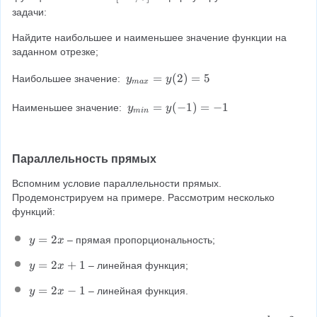
1
)
i
o
-
x
задачи:
;
=
n
t
1
+
2
2
[
1
Найдите наибольшее и наименьшее значение функции на 
;
1
]
\
-
+
заданном отрезке;
5
,
c
1
1
]
\
d
;
y
=
(
2
)
=
5
,
Наибольшее значение: 
y
y
2
ma
x
o
2
_
\
x
t
]
{
y
y
=
(
−
1
)
=
−
1
Наименьшее значение: 
y
y
=
min
(-
m
=
_
3
1
a
2
{
-
)
x
+
m
1
+
Параллельность прямых
}
1
in
,
1
=
,
}
\
Вспомним условие параллельности прямых. 
=
y
\
=
2
Продемонстрируем на примере. Рассмотрим несколько 
-
(
y
y
x
функций:
1
2
=
(-
=
;
)
3
1
y
2
=
2
– прямая пропорциональность;
y
x
\
=
)
=
,
y
5
=
y
=
2
+
1
2
– линейная функция;
\
y
x
(
-
=
x
x
2
y
=
2
−
1
1
2
– линейная функция.
y
x
=
)
=
x
1
=