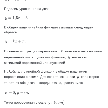
=
y
-
=
Поделим уравнение на два:
3
3
y
=
1
,
5
+
3
x
x
y
x
=
-
+
1
В общем виде линейная функция выглядит следующим 
6
6
{
образом:
,
y
=
+
}
y
k
x
m
=
5
k
x
В линейной функции переменную 
x
 называют независимой 
x
x
\
+
y
переменной или аргументом функции; 
 называют 
y
+
\
3
\
зависимой переменной или функцией.
m
\
Найдём для линейной функции в общем виде точки 
y
пересечения с осями. Для всех точек на оси 
 характерно 
y
\
x
,
то, что их абсцисса – координата 
 равна нулю.
x
\
,
x
=
0
,
=
.
x
y
m
=
0,
y:
:
(
0
,
)
Точка пересечения с осью 
y
m
y
(