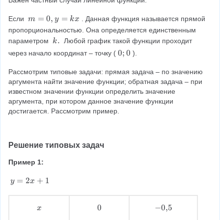
\
2
m
=
0
,
=
Если 
. Данная функция называется прямой 
m
y
k
x
=
пропорциональностью. Она определяется единственным 
0,
k
.
параметром 
 Любой график такой функции проходит 
k
y
.
0
0
;
0
через начало координат – точку (
).
=
;
k
Рассмотрим типовые задачи: прямая задача – по значению 
0
x
аргумента найти значение функции; обратная задача – при 
известном значении функции определить значение 
аргумента, при котором данное значение функции 
достигается. Рассмотрим пример.
Решение типовых задач
Пример 1:
y
=
2
+
1
y
x
=
2
x
0
0
−
−
0
,
5
x
x
\
\
0
+