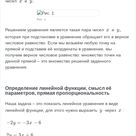
x
y
.
чисел 
 и 
x
y
0
\
.
\
Рис. 1
x
y
,
Решением уравнения является такая пара чисел 
 и 
x
y
\
,
которая при подстановке в уравнение обращает его в верное 
\
числовое равенство. Если мы возьмём любую точку на 
прямой и подставим её координаты в уравнение, мы 
получим верное числовое равенство: множество точек на 
данной прямой – это множество решений заданного 
уравнения.
Определение линейной функции, смысл её 
параметров, прямая пропорциональность
Наша задача – это показать линейное уравнение в виде 
y
x
линейной функции, для этого нужно выразить 
 через 
:
y
x
\
\
\
\
-
−
2
=
−
3
−
6
y
x
2
y
2
2
=
3
+
6
y
x