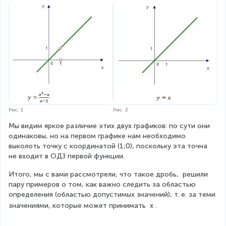
c
a
x
m
q
{
r
-
pl
1
x
g
1
ie
^
e
}
s
2
\
}
x
-
fr
\
x
a
n
}
c
e
{
{
q
x
(
1
-
a
1
Рис. 1
Рис. 2
+
}
b
Мы видим яркое различие этих двух графиков: по сути они 
}
)
одинаковы, но на первом графике нам необходимо 
=
^
выколоть точку с координатой (1;0), поскольку эта точна 
{
2
не входит в ОДЗ первой функции.
\
}
L
Итого, мы с вами рассмотрели, что такое дробь,  решили 
{
a
пару примеров о том, как важно следить за областью 
(
r
определения (областью допустимых значений), т. е. за теми 
a
g
значениями, которые может принимать 
x
.
-
e
b
\