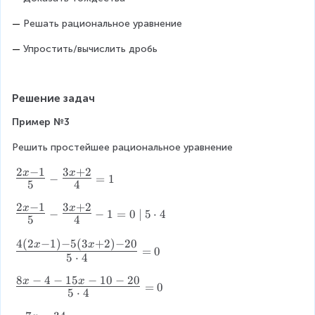
b
}
—
 Решать рациональное уравнение
{
—
 Упростить/вычислить дробь
a
-
b
}
Решение задач
}
Пример №3
Решить простейшее рациональное уравнение
2
−
1
3
+
2
{
x
x
−
=
1
5
4
\
L
2
−
1
3
+
2
{
x
x
−
−
1
=
0
∣
5
⋅
4
a
5
4
\
r
L
4
(
2
−
1
)
−
5
(
3
+
2
)
−
20
g
{
x
x
a
=
0
5
⋅
4
e
\
r
\
L
g
8
−
4
−
15
−
10
−
20
{
x
x
fr
a
=
0
5
⋅
4
e
\
a
r
\
L
c