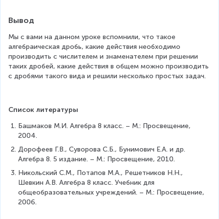
\
c
n
{
Вывод
e
(
q
Мы с вами на данном уроке вспомнили, что такое 
x
2
алгебраическая дробь, какие действия необходимо 
-
\
производить с числителем и знаменателем при решении 
2
e
таких дробей, какие действия в общем можно производить 
)
n
с дробями такого вида и решили несколько простых задач.
(
d
x
{
^
c
2
Список литературы
a
+
s
Башмаков М.И. Алгебра 8 класс. – М.: Просвещение, 
2
e
2004.
x
s
+
Дорофеев Г.В., Суворова С.Б., Бунимович Е.А. и др. 
}
4
Алгебра 8. 5 издание. – М.: Просвещение, 2010.
\i
)
m
Никольский С.М., Потапов М.А., Решетников Н.Н., 
}
pl
Шевкин А.В. Алгебра 8 класс. Учебник для 
{
ie
общеобразовательных учреждений. – М.: Просвещение, 
2
s
2006.
(
\
x