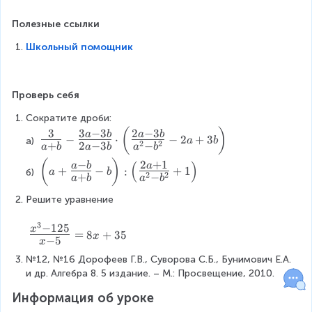
b
-
e
2
Полезные ссылки
gi
)
n
Школьный помощник
}
{
}
c
=
a
{
Проверь себя
s
\
e
Сократите дроби: 
L
s
a
(
)
3
3
−
3
2
−
3
{
a
b
a
b
−
⋅
−
2
+
3
}
а) 
a
b
2
2
+
2
−
3
−
r
\
a
b
a
b
a
b
x
g
L
(
)
−
2
+
1
\
(
)
a
b
a
-
+
−
:
+
1
б) 
a
b
e
a
2
2
+
−
le
a
b
a
b
2
\
r
ft
0
Решите уравнение  
fr
g
(
=
a
e
a
0
3
−
125
{
x
c
\
+
=
8
+
35
x
\
−
5
x
\
{
fr
{
\
L
x
a
№12, №16 Дорофеев Г.В., Суворова С.Б., Бунимович Е.А. 
\
x
a
^
c
и др. Алгебра 8. 5 издание. – М.: Просвещение, 2010.
L
-
r
2
{
a
2
Информация об уроке
g
+
3
r
=