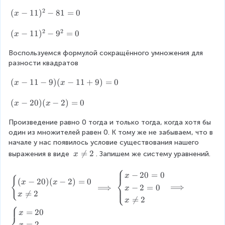
^
}
=
x
d
2
{
0
q
2
2
}
(
(
−
11
)
−
81
=
0
2
+
x
o
x
x
2
-
=
x
4
4
t
-
^
2
2
2
1
-
x
(
(
−
11
)
−
9
=
0
0
x
4
4
2
x
2
1
-
x
=
}
+
\
x
1
Воспользуемся формулой сокращённого умножения для 
3
-
0
}
2
c
-
)
разности квадратов
6
1
=
x
d
1
^
1
{
+
(
(
−
11
−
9
)
(
−
11
+
9
)
=
0
o
8
2
)
x
x
\
4
x
t
-
^
L
}
-
1
(
(
−
20
)
(
−
2
)
=
0
8
2
x
x
a
{
1
1
x
1
-
r
2
1
Произведение равно 0 тогда и только тогда, когда хотя бы 
+
-
=
9
g
}
-
один из множителей равен 0. К тому же не забываем, что в 
1
2
0
^
e
}
9
начале у нас появилось условие существования нашего 
1
0
2
\
=
)
^
)
x

=
2
=
выражения в виде 
. Запишем же систему уравнений.
x
fr
1
(
2
(
\
0
⎧
a
2
x
-
x
n
\
−
20
=
0
x
c
x
{
⎨
(
−
20
)
(
−
2
)
=
0
-
x
x
1
-
e
b
⟹
⟹
−
2
=
0
⎩
{
-
x
1
1
2

=
2
q
e
x
x
1

=
2
x
1
^
)
2
⎧
gi
^
8
=
20
+
2
=
x
n
⎨
3
\
9
+
0
{
=
2