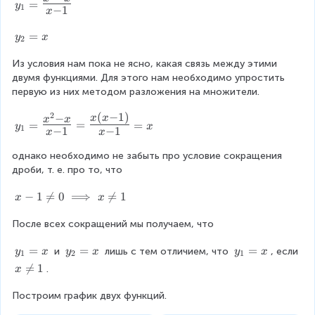
n
+
=
y
1
−
1
2
x
_
e
b
a
1
q
^
y
=
y
x
b
2
=
0
2
_
+
{
}
Из условия нам пока не ясно, какая связь между этими 
2
b
\
{
двумя функциями. Для этого нам необходимо упростить 
=
^
L
a
первую из них методом разложения на множители.
x
2
a
^
}
r
2
(
−
1
)
2
y
−
x
x
x
x
{
g
=
=
=
y
x
-
1
−
1
−
1
_
x
x
a
e
b
1
^
\
однако необходимо не забыть про условие сокращения 
^
=
2
fr
дроби, т. е. про то, что
2
{
-
a
}
\
b
c
x
−
1

=
0
⟹

=
1
x
x
}
L
^
{
-
a
2
x
После всех сокращений мы получаем, что
1
r
}
^
\
g
y
=
y
=
y
=
}
2
 и 
 лишь с тем отличием, что 
, если 
n
y
x
y
x
y
x
1
2
1
e
_
_
_
=
-
e
x

=
1
.
x
\
1
2
1
{
x
q
\
fr
=
=
=
\
}
0
Построим график двух функций.
n
a
x
x
x
L
{
\i
e