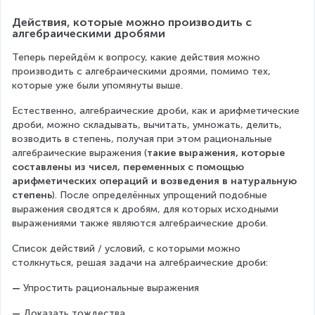
)
fr
(
Действия, которые можно производить с 
a
a
алгебраическими дробями
c
+
{
b
Теперь перейдём к вопросу, какие действия можно 
x
)
производить с алгебраическими дроями, помимо тех, 
(
}
которые уже были упомянуты выше.
x
}
-
Естественно, алгебраические дроби, как и арифметические 
=
1
дроби, можно складывать, вычитать, умножать, делить, 
{
)
возводить в степень, получая при этом рациональные 
\
}
алгебраические выражения (
такие выражения, которые 
L
{
составлены из чисел, переменных с помощью 
a
x
арифметических операций и возведения в натуральную 
r
-
степень
). После определённых упрощений подобные 
g
1
выражения сводятся к дробям, для которых исходными 
e
}
выражениями также являются алгебраические дроби.
\
}
fr
=
Список действий / условий, с которыми можно 
a
x
столкнуться, решая задачи на алгебраические дроби:
c
{
—
 Упростить рациональные выражения
a
+
—
 Доказать тождества