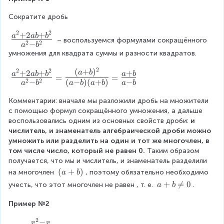
}
{
Сократите дробь
Q
2
2
+
2
+
{
a
ab
b
}
 – воспользуемся формулами сокращённого 
2
2
−
a
b
\
}
умножения для квадрата суммы и разности квадратов.
L
a
2
(
+
)
2
2
{
+
2
+
+
a
b
a
ab
b
a
b
r
=
=
2
2
−
(
−
)
(
+
)
−
\
a
b
a
b
a
b
a
b
g
L
e
Комментарии: вначале мы разложили дробь на множители 
a
\
с помощью формул сокращённого умножения, а дальше 
r
fr
воспользовались одним из основных свойств дроби: 
и 
g
a
числитель, и знаменатель алгебраической дроби можно 
e
c
умножить или разделить на один и тот же многочлен, в 
\
{
том числе число, который не равен 0.
 Таким образом 
fr
a
получается, что мы и числитель, и знаменатель разделили 
a
^
(
(
+
)
c
на многочлен 
, поэтому обязательно необходимо 
a
b
2
a
{
a
+

=
0
учесть, что этот многочлен не равен 
, т. е. 
.
+
a
b
+
a
+
2
b
^
Пример №2
b
a
)
2
\
b
2
−
+
y
x
x