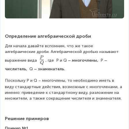
Определение алгебраической дроби
Для начала давайте вспомним, что же такое 
алгебраические дроби. Алгебраической дробью называют 
{
P
выражение вида 
, где 
P
и
Q
– многочлены, 
P
– 
Q
\
числитель, 
Q
– знаменатель.
L
a
Поскольку
P
и
Q
– многочлены, то необходимо иметь в 
r
g
виду стандартные действия, возможные с многочленами, а 
e
именно: приведение к стандартному виду, разложение на 
\
множители, а также сокращение числителя и знаменателя.
fr
a
c
Решение примеров
{
P
Пример №1