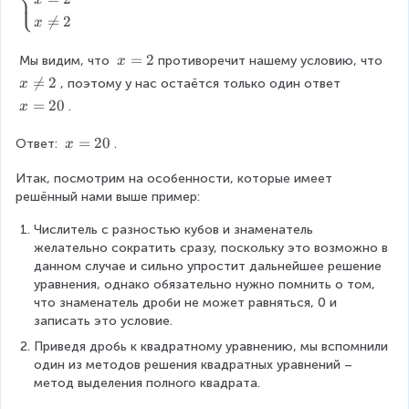
⎩
x
-
|
)
4
c

=
2
x
2
\
=
0
a
^
\
0
=
s
x
=
2
3
c
 Мы видим, что 
противоречит нашему условию, что 
x
0
e
=
}
d
x

=
2
, поэтому у нас остаётся только один ответ 
x
s
2
{
o
\
x
=
20
.
x
}
2
t
n
=
(
x
2
e
2
x
=
20
Ответ: 
.
x
x
-
q
0
=
-
4
2
Итак, посмотрим на особенности, которые имеет 
2
2
}
решённый нами выше пример:
0
0
}
)
=
Числитель с разностью кубов и знаменатель 
(
{
желательно сократить сразу, поскольку это возможно в 
x
\
данном случае и сильно упростит дальнейшее решение 
-
L
уравнения, однако обязательно нужно помнить о том, 
2
a
что знаменатель дроби не может равняться, 0 и 
)
r
записать это условие.
=
g
0
Приведя дробь к квадратному уравнению, мы вспомнили 
e
\
один из методов решения квадратных уравнений – 
\
\
метод выделения полного квадрата.
fr
x
a