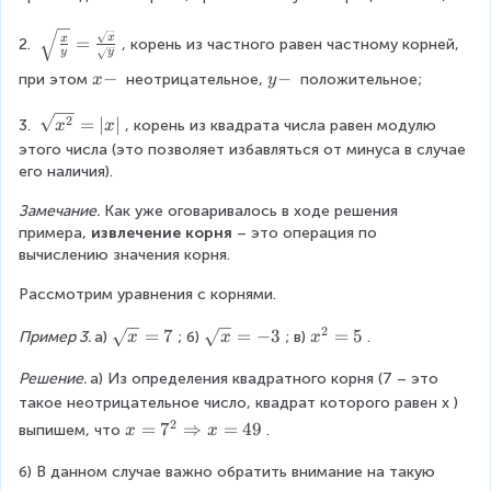
d
q
c
o
r
d
\
x
=
x
t
2. 
, корень из частного равен частному корней, 
t
y
y
o
s
8
{
x
−
y
−
при этом
 неотрицательное,
 положительное;
x
y
t
q
1
x
-
-
1
r
}
\
\
2
=
∣
∣
6
t
3. 
, корень из квадрата числа равен модулю 
x
x
=
c
s
2
{
этого числа (это позволяет избавляться от минуса в случае 
\
d
q
}
\
его наличия).
s
o
r
=
fr
q
t
t
Замечание.
 Как уже оговаривалось в ходе решения 
\
a
r
y
{
примера, 
извлечение корня
 – это операция по 
s
c
t
}
x
вычислению значения корня.
q
{
{
=
^
r
x
2
Рассмотрим уравнения с корнями.
\
2
t
}
^
s
}
{
{
2
2
\
=
7
\
=
−
3
x
=
5
Пример 3. 
а)
; б)
; в)
.
x
x
x
q
=
2
y
\
s
s
^
r
|
\
}
c
Решение. 
а) Из определения квадратного корня (7 – это 
q
q
2
t
x
c
}
d
r
r
=
такое неотрицательное число, квадрат которого равен
x
) 
x
|
d
=
o
t
t
5
2
\
x
=
7
⇒
=
49
выпишем, что
.
x
x
o
\
t
x
x
c
=
t
fr
9
=
=
d
б) В данном случае важно обратить внимание на такую 
7
2
a
^
7
-