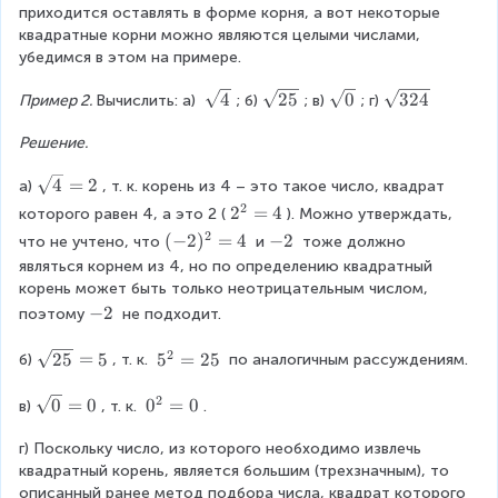
,
-
q
приходится оставлять в форме корня, а вот некоторые 
0
\
2
r
квадратные корни можно являются целыми числами, 
,
s
}
t
убедимся в этом на примере.
\
q
3
s
r
\
\
\
\
4
25
0
324
Пример 2. 
Вычислить: а) 
; б)
; в)
; г)
q
t
s
s
s
s
r
5
q
q
q
q
Решение.
t
r
r
r
r
{
\
4
=
2
а)
, т. к. корень из 4 – это такое число, квадрат 
t
t
t
t
-
s
4
{
0
{
2
2
2
=
4
которого равен 4, а это 2 (
). Можно утверждать, 
2
q
2
3
^
2
(-
(
−
2
)
=
4
-
−
2
}
что не учтено, что
 и
 тоже должно 
r
5
2
2
2
2
?
являться корнем из 4, но по определению квадратный 
t
}
4
=
)
корень может быть только неотрицательным числом, 
4
}
4
^
-
−
2
поэтому
 не подходит.
=
2
2
2
=
2
\
25
=
5
5
5
=
25
б)
, т. к. 
 по аналогичным рассуждениям.
4
s
^
2
q
2
\
0
=
0
0
0
=
0
в)
, т. к. 
.
r
=
s
^
t
2
q
г) Поскольку число, из которого необходимо извлечь 
2
{
5
r
квадратный корень, является большим (трехзначным), то 
=
2
t
описанный ранее метод подбора числа, квадрат которого 
0