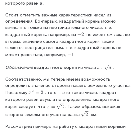
a
\
4
которого равен
a
.
c
s
k
{
o
^
Стоит отметить важные характеристики чисел из 
m
u
2
определения. Во-первых, квадратный корень можно 
^
t
=
вычислять только из неотрицательного числа, т. е. 
2
{
2
-
−
2
квадратный корень, например, из
 не имеет смысла, во-
}
2
n
2
вторых, значение самого квадратного корня также 
{
}
^
является неотрицательным, т. е. квадратный корень не 
n
k
2
-
−
1
может равняться, например,
.
^
}
\
1
2
{
R
\
Обозначение 
квадратного корня
 из числа
a
: 
.
}
a
\
i
s
=
s
g
Соответственно, мы теперь имеем возможность 
q
2
o
h
определить значение стороны нашего земельного участка. 
r
\
u
t
2
t
x
=
2
R
Поскольку
, то
x
 – это такое число, квадрат 
x
t
a
{
^
ig
которого равен двум, а по определению квадратного 
{
r
a
2
h
x
=
2
2
корня следует, что
. Таким образом, искомая 
x
r
}
=
t
=
}
\
2
o
сторона земельного участка равна
 км.
2
a
\
p
s
w
rr
s
}
q
Рассмотрим примеры на работу с квадратными корнями.
2
o
q
=
r
k
w
r
\f