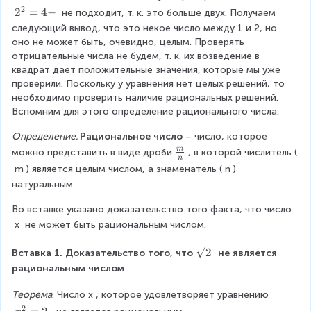
н
2
1
2
\
a
=
2
2
2
=
4
−
 не подходит, т. к. это больше двух. Получаем 
и
=
=
c
c
2
^
следующий вывод, что это некое число между 1 и 2, но 
к
0
1
d
{
2
оно не может быть, очевидно, целым. Проверять 
а
-
-
o
1
=
отрицательные числа не будем, т. к. их возведение в 
}
t
}
4
квадрат дает положительные значения, которые мы уже 
1
{
-
проверили. Поскольку у уравнения нет целых решений, то 
\
2
необходимо проверить наличие рациональных решений. 
c
}
Вспомним для этого определение рационального числа.
d
=
o
2
Определение. 
Рациональное число 
– число, которое 
t
\f
m
можно представить в виде дроби
, в которой числитель (
n
1
r
m
) является целым числом, а знаменатель (
n
) 
=
a
натуральным.
\
c
fr
{
Во вставке указано доказательство того факта, что число
a
m
x
 не может быть рациональным числом.
c
}
{
{
\
2
Вставка 1. Доказательство того, что
 не является 
1
n
s
рациональным числом
}
}
q
{
r
Теорема
. Число
x
, которое удовлетворяет уравнению
2
t
2