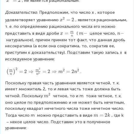
x
=
2
, не является рациональным.
}
x
2
^
2
Доказательство
. Предположим, что число
x
, которое 
=
2
x
=
2
удовлетворяет уравнению
, является рациональным, 
x
2
^
т. е. по определению рационального числа его можно 
2
x
=
m
−
n
−
m
представить в виде дроби
 (
 целое число,
x
m
n
n
=
=
-
-
 натуральное), причем примем тот факт, что данная дробь 
2
\f
несократима (а если она сократима, то, сократив ее, 
r
приступим к доказательству). Подставим такую запись
x
 в 
a
исследуемое уравнение:
c
{
2
2
\l
2
2
=
2
⇒
=
2
⇒
=
2
m
m
(
)
.
m
n
2
m
n
n
ef
}
t(
Поскольку правая часть уравнения является четной, т. к. 
{
\f
имеет множитель 2, то и левая часть тоже должна быть 
n
r
2
m
четной. Поскольку
 четное, то и
m
 тоже четное, т. к. 
m
}
a
^
оно целое по предположению и не может быть нечетным, 
c
2
поскольку квадрат нечетного числа тоже нечетное число. 
{
m
=
2
Тогда число
m
 можно представить в виде
, где
k
m
k
m
=
 – некое целое число. Подставим это в полученное 
}
2
уравнение:
{
k