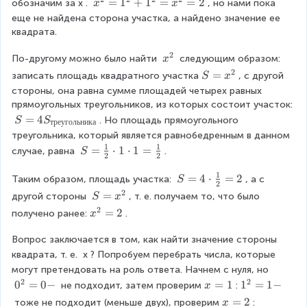
x
=
1
+
1
=
=
2
обозначим за
x
. 
, но нами пока 
x
x
^
еще не найдена сторона участка, а найдено значение ее 
2
квадрата.
=
2
1
x
По-другому можно было найти 
 следующим образом: 
x
^
^
2
S
=
записать площадь квадратного участка
, с другой 
S
x
2
2
=
стороны, она равна сумме площадей четырех равных 
+
x
прямоугольных треугольников, из которых состоит участок:
1
^
S
=
4
. Но площадь прямоугольного 
S
S
треугольника
^
2
=
треугольника, который является равнобедренным в данном 
2
4
1
1
S
=
⋅
1
⋅
1
=
случае, равна 
.
S
=
2
2
S
=
x
_
1
\
S
=
4
⋅
=
2
Таким образом, площадь участка: 
, а с 
^
S
2
{
fr
=
2
2
S
=
другой стороны 
, т. е. получаем то, что было 
S
x
т
a
4
=
=
2
x
=
2
получено ранее:
.
x
р
c
\
2
x
^
е
{
c
^
Вопрос заключается в том, как найти значение стороны 
2
у
1
d
2
=
квадрата, т. е. 
x
? Попробуем перебрать числа, которые 
г
}
o
2
могут претендовать на роль ответа. Начнем с нуля, но
о
{
t
2
2
л
0
0
=
0
−
x
=
1
1
1
=
1
−
 не подходит, затем проверим
:
x
2
\
ь
^
=
^
}
fr
x
=
2
 тоже не подходит (меньше двух), проверим
: 
x