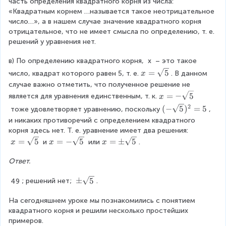
o
часть определения квадратного корня из числа: 
^
\
c
2
3
t
«Квадратным корнем …называется такое неотрицательное 
2
c
{
}
\
число…», а в нашем случае значение квадратного корня 
\
d
\
=
s
отрицательное, что не имеет смысла по определению, т. е. 
R
o
s
\
q
решений у уравнения нет.
i
t
q
s
r
g
8
r
q
в) По определению квадратного корня, 
x
 – это такое 
t
h
1
t
r
y
t
x
=
5
}
число, квадрат которого равен 5, т. е.
. В данном 
x
x
t
a
=
}
случае важно отметить, что полученное решение не 
{
r
\
{
x
=
−
5
2
является для уравнения единственным, т. к.
x
r
s
\
=
^
2
(-
(
−
5
)
=
5
 тоже удовлетворяет уравнению, поскольку
, 
o
q
s
-
2
\
и никаких противоречий с определением квадратного 
w
r
q
\
}
s
корня здесь нет. Т. е. уравнение имеет два решения: 
x
t
r
s
\
q
x
x
x
=
5
=
−
5
=
±
5
 и
 или
.
=
x
x
x
5
t
q
c
r
=
=
=
4
y
r
d
t
\
-
\
Ответ.
9
}
t
o
5
s
\
p
5
t
)
\
±
5
49
; решений нет; 
.
q
s
m
\
^
p
r
q
\
s
2
m
На сегодняшнем уроке мы познакомились с понятием 
t
r
s
q
=
\
квадратного корня и решили несколько простейших 
5
t
q
r
5
s
примеров.
5
rt