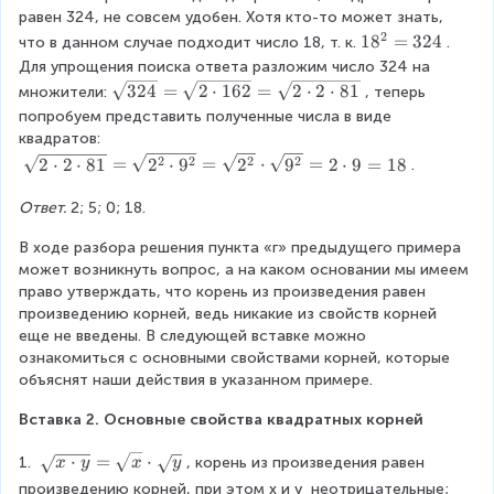
5
0
равен 324, не совсем удобен. Хотя кто-то может знать, 
}
2
=
1
1
8
=
324
что в данном случае подходит число 18, т. к.
. 
=
0
8
Для упрощения поиска ответа разложим число 324 на 
5
^
\
324
=
2
⋅
162
=
2
⋅
2
⋅
81
множители:
, теперь 
2
s
попробуем представить полученные числа в виде 
=
q
квадратов:
3
r
\
2
2
2
2
2
⋅
2
⋅
81
=
2
⋅
9
=
2
⋅
9
=
2
⋅
9
=
18
.
2
t
s
4
{
q
Ответ.
 2; 5; 0; 18.
3
r
2
В ходе разбора решения пункта «г» предыдущего примера 
t
4
может возникнуть вопрос, а на каком основании мы имеем 
{
}
право утверждать, что корень из произведения равен 
2
=
произведению корней, ведь никакие из свойств корней 
\
\
еще не введены. В следующей вставке можно 
c
s
ознакомиться с основными свойствами корней, которые 
d
q
объяснят наши действия в указанном примере.
o
r
t
Вставка 2. Основные свойства квадратных корней
t
2
{
\
\
⋅
=
⋅
1. 
, корень из произведения равен 
x
y
x
y
2
c
s
\
произведению корней, при этом
x
и
y
 неотрицательные;