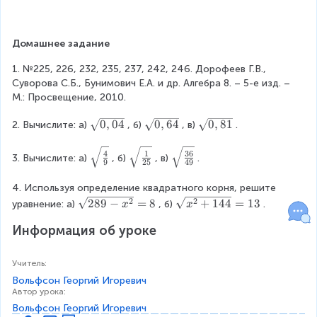
Домашнее задание
1. №225, 226, 232, 235, 237, 242, 246. Дорофеев Г.В., 
Суворова С.Б., Бунимович Е.А. и др. Алгебра 8. – 5-е изд. – 
М.: Просвещение, 2010.
\
0
,
04
\
0
,
64
\
0
,
81
2. Вычислите: а)
, б)
, в)
.
s
s
s
q
q
q
\
\
\
4
1
36
3. Вычислите: а)
, б)
, в)
.
9
25
49
r
r
r
s
s
s
t
t
t
q
q
q
4. Используя определение квадратного корня, решите 
{
{
{
r
r
r
2
2
\
\
289
−
=
8
+
144
=
13
уравнение: а)
, б)
.
x
x
0
0
0
t
t
t
s
s
,
,
,
{
{
{
Информация об уроке
q
q
0
6
8
\
\
\
r
r
4
4
1
f
f
f
t
t
Учитель
:
}
}
}
r
r
r
{
{
a
a
a
Вольфсон Георгий Игоревич
2
x
Автор урока
:
c
c
c
8
^
{
{
{
Вольфсон Георгий Игоревич
9
2