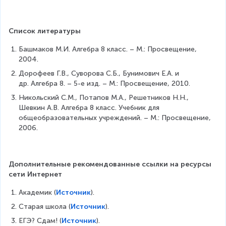
t
q
5
{
rt
9
5
Список литературы
^
2
Башмаков М.И. Алгебра 8 класс. – М.: Просвещение, 
}
2004.
=
2
Дорофеев Г.В., Суворова С.Б., Бунимович Е.А. и 
\
др. Алгебра 8. – 5-е изд. – М.: Просвещение, 2010.
c
Никольский С.М., Потапов М.А., Решетников Н.Н., 
d
Шевкин А.В. Алгебра 8 класс. Учебник для 
o
общеобразовательных учреждений. – М.: Просвещение, 
t
2006.
9
=
1
8
Дополнительные рекомендованные ссылки на ресурсы 
сети Интернет
Академик (
Источник
).
Старая школа (
Источник
).
ЕГЭ? Сдам! (
Источник
).