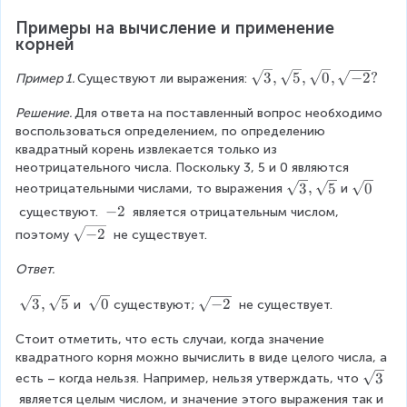
t
^
m
t
r
2
2
Примеры на вычисление и применение 
^
2
a
=
корней
2
c
n
=
{
^
\
3
,
5
,
0
,
−
2
?
Пример 1. 
Существуют ли выражения:
2
k
2
s
n
}
q
Решение. 
Для ответа на поставленный вопрос необходимо 
^
{
r
воспользоваться определением, по определению 
2
p
t
квадратный корень извлекается только из 
}
3
неотрицательного числа. Поскольку 3, 5 и 0 являются 
,
\
\
3
,
5
0
неотрицательными числами, то выражения
и
\
s
s
-
−
2
 существуют. 
 является отрицательным числом, 
s
q
q
2
\
−
2
поэтому
 не существует.
q
r
r
s
r
t
t
Ответ.
q
t
3
0
r
5
,
\
\
3
,
5
0
\
−
2
и 
существуют;
 не существует.
t
,
\
s
s
s
{
\
s
q
q
Стоит отметить, что есть случаи, когда значение 
q
-
s
q
r
r
квадратного корня можно вычислить в виде целого числа, а 
r
2
q
r
t
t
t
\
3
}
есть – когда нельзя. Например, нельзя утверждать, что
r
t
3
0
{
s
 является целым числом, и значение этого выражения так и 
t
5