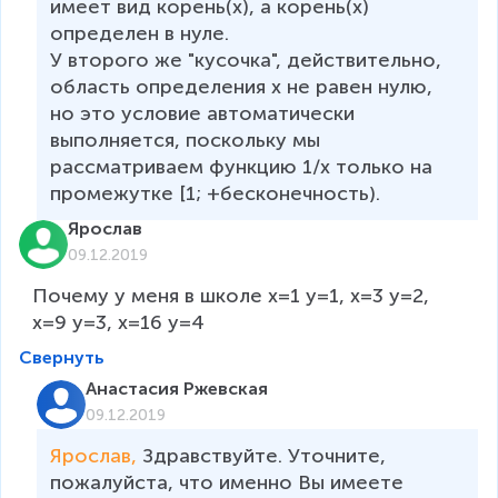
имеет вид корень(х), а корень(х) 
определен в нуле.

У второго же "кусочка", действительно, 
область определения х не равен нулю, 
но это условие автоматически 
выполняется, поскольку мы 
рассматриваем функцию 1/х только на 
промежутке [1; +бесконечность).
Ярослав
09.12.2019
Почему у меня в школе x=1 y=1, x=3 y=2, 
x=9 y=3, x=16 y=4
Свернуть
Анастасия Ржевская
09.12.2019
Ярослав, 
Здравствуйте. Уточните, 
пожалуйста, что именно Вы имеете 