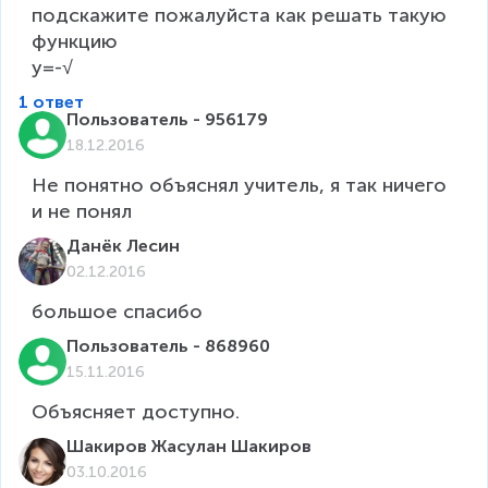
подскажите пожалуйста как решать такую 
функцию 

y=-√
1 ответ
Пользователь - 956179
18.12.2016
Не понятно объяснял учитель, я так ничего 
и не понял
Данёк Лесин
02.12.2016
большое спасибо
Пользователь - 868960
15.11.2016
Объясняет доступно. 
Шакиров Жасулан Шакиров
03.10.2016