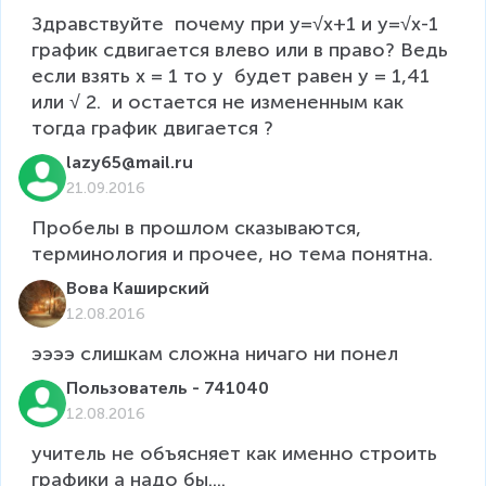
Здравствуйте  почему при y=√x+1 и y=√x-1 
график сдвигается влево или в право? Ведь 
если взять x = 1 то у  будет равен у = 1,41 
или √ 2.  и остается не измененным как 
тогда график двигается ? 
lazy65@mail.ru
21.09.2016
Пробелы в прошлом сказываются, 
терминология и прочее, но тема понятна.
Вова Каширский
12.08.2016
ээээ слишкам сложна ничаго ни понел 
Пользователь - 741040
12.08.2016
учитель не объясняет как именно строить 
графики а надо бы.... 