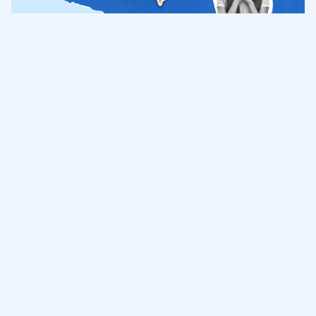
Обучение
ИнтернетУрок
Помощь
© ИнтернетУрок, 2009-
2026
8 (800) 775-41-21
info@interneturok.ru
101 000, г. Москва а/я 711 ООО «ИНТЕРДА»
Соглашение о пользовании сайтом
Сведения об образовательной программе
Политика в отношении обработки персональных данных