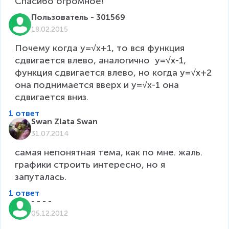
Спасибо огромное!
Пользователь - 301569
18.02.2015
Почему когда y=√x+1, то вся функция 
сдвигается влево, аналогично  y=√x-1, 
функция сдвигается влево, но когда y=√x+2 
она поднимается вверх и y=√x-1 она 
сдвигается вниз.
1 ответ
Swan Zlata Swan
31.07.2014
самая непонятная тема, как по мне. жаль. 
графики строить интересно, но я 
запуталась.
1 ответ
- - - -
05.12.2012