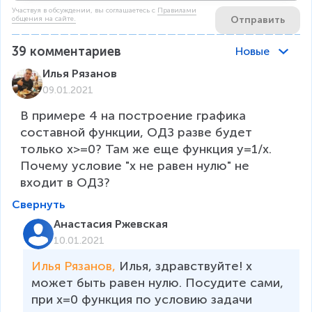
Участвуя в обсуждении, вы соглашаетесь c
Правилами
Отправить
общения на сайте.
39
комментариев
Новые
Илья Рязанов
09.01.2021
В примере 4 на построение графика 
составной функции, ОДЗ разве будет 
только x>=0? Там же еще функция y=1/x. 
Почему условие "х не равен нулю" не 
входит в ОДЗ?
Свернуть
Анастасия Ржевская
10.01.2021
Илья Рязанов, 
Илья, здравствуйте! х 
может быть равен нулю. Посудите сами, 
при х=0 функция по условию задачи 