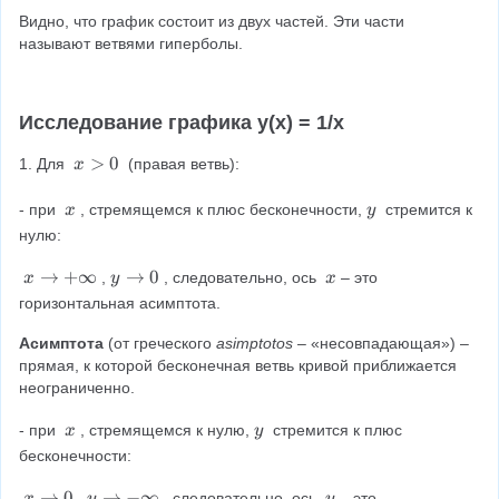
=
}
}
Видно, что график состоит из двух частей. Эти части 
2
\f
{
;
называют ветвями гиперболы. 
}
r
3
-
)
a
}
2
c
Исследование графика y(x) = 1/x
)
)
{
x
>
0
1. Для 
 (правая ветвь):
x
1
>
0
\
\
- при 
, стремящемся к плюс бесконечности,
 стремится к 
x
y
}
\
\
нулю:
{
x
y
x
x
→
+
∞
y
→
0
\
,
, следовательно, ось 
– это 
x
y
x
\
\
\
горизонтальная асимптота.
}
ri
ri
x
g
g
Асимптота 
(от греческого 
asimptotos
 – «несовпадающая») – 
h
h
прямая, к которой бесконечная ветвь кривой приближается 
t
t
неограниченно.
a
a
\
\
- при 
, стремящемся к нулю,
 стремится к плюс 
r
x
r
y
\
\
r
r
бесконечности:
x
y
o
o
x
→
0
y
→
−
∞
\
,
, следовательно, ось 
– это 
x
y
y