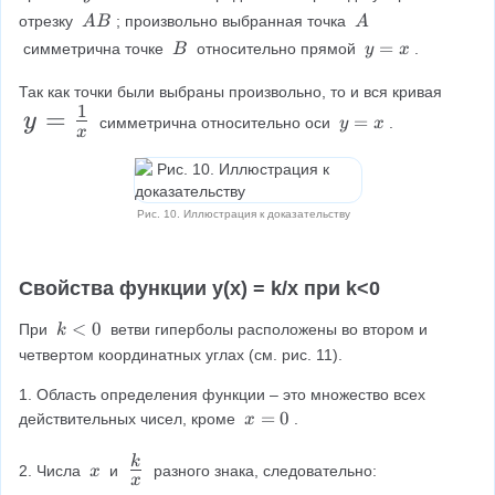
a
a
=
}
g
2
\
\
отрезку 
; произвольно выбранная точка 
A
B
A
n
c
x
le
\
\
\
g
y
=
}
 симметрична точке 
относительно прямой 
.
B
y
x
{
4
A
A
\
le
=
\
B
B
2
x
Так как точки были выбраны произвольно, то и вся кривая 
1
1
ri
y
=
y
y
=
}
 симметрична относительно оси 
.
y
x
x
g
=
=
{
x
h
\f
x
t
r
_
Рис. 10. Иллюстрация к доказательству
)
a
0
c
}
Свойства функции y(x) = k/x при k<0
{
k
<
0
1
При 
 ветви гиперболы расположены во втором и 
k
<
четвертом координатных углах (см. рис. 11).
}
0
{
1. Область определения функции – это множество всех 
x
=
0
действительных чисел, кроме 
.
x
x
=
}
\
0
k
\
2. Числа 
 и 
 разного знака, следовательно:
x
x
\