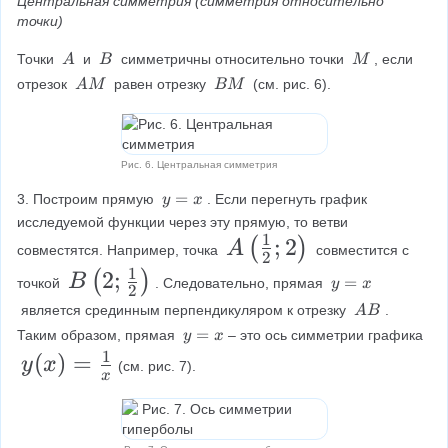
Центральная симметрия (симметрия относительно 
точки)
\
\
\
Точки 
и 
 симметричны относительно точки 
, если 
A
B
M
\
\
\
\
\
отрезок 
 равен отрезку 
 (см. рис. 6).
A
M
BM
A
B
M
\
\
A
B
M
M
Рис. 6. Центральная симметрия
y
=
3. Построим прямую 
. Если перегнуть график 
y
x
=
исследуемой функции через эту прямую, то ветви 
x
1
A
;
2
(
)
A
совместятся. Например, точка 
 совместится с 
2
\
1
B
2
;
(
)
B
y
=
точкой 
. Следовательно, прямая 
y
x
2
le
=
\
\
 является срединным перпендикуляром к отрезку 
. 
A
B
x
ft
\
l
y
=
Таким образом, прямая 
– это ось симметрии графика 
y
x
A
(
=
1
y
(
)
=
e
y
x
(см. рис. 7).
B
x
x
\
(
ft
fr
x
(
a
)