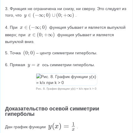
t
}
1
<
<
c
{
)
0
0
3. Функция не ограничена ни снизу, ни сверху. Это следует из 
}
{
k
y
∈
(
−
∞
;
0
)
∪
(
0
;
+
∞
)
того, что 
.
y
{
k
\
}
i
x
∈
(
−
∞
;
0
)
x
4. При 
 функция убывает и является выпуклой 
}
x
{
n
\
x
∈
(
0
;
+
∞
)
вверх; при 
 функция убывает и является 
x
}
{
x
(-
i
\
выпуклой вниз.
x
\
n
}
i
i
(
n
(
(
0
;
0
)
}
5. Точка 
– центр симметрии гиперболы.
n
-
(
0
ft
\
0
;
y
=
6. Прямая 
 ось симметрии гиперболы.
y
x
y
i
;
0
=
;
n
+
)
x
0
f
\
)
t
i
Рис. 8. График функции y(x) = k/x при k > 0
\
y
n
c
;
ft
u
0
y
Доказательство осевой симметрии 
p
)
)
гиперболы
(
0
1
y
(
)
=
y
x
Дан график функции 
.
;
x