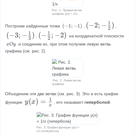
a
a
c
c
}
}
c
c
{
{
Рис. 1. Правая ветвь
графика y(x) = 1/x
{
{
1
1
1
(
(
−
2
;
−
)
1
1
(
(
−
1
;
−
1
)
}
}
Построим найденные точки 
,
,
2
-
-
1
1
}
}
(
(
−
3
;
−
)
(
(
−
;
−
2
)
{
{
,
 на координатной плоскости 
1
3
2
2
{
{
-
-
2
3
;
\
 и соединим их, при этом получим левую ветвь 
x
O
y
;
-
2
3
\
3
\
графика (см. рис. 2).
}
}
1
x
-
}
}
;
f
;
;
)
O
\
)
)
-
r
y
2
3
f
\
a
)
)
Рис. 2. Левая ветвь
r
f
c
графика
a
r
{
Объединим эти две ветви (см. рис. 3). Это и есть график 
1
c
y
(
)
=
a
1
y
x
функции 
, его называют 
гиперболой
.
x
{
(
c
}
1
x
{
{
}
)
1
2
Рис. 3. График функции y(x) =
1/x (гипербола)
{