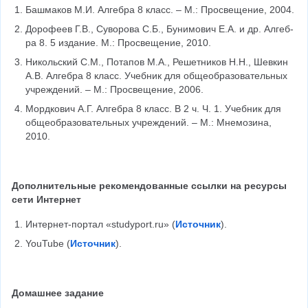
Баш­ма­ков М.И. Ал­геб­ра 8 класс. – М.: Про­све­ще­ние, 2004.
До­ро­фе­ев Г.В., Су­во­ро­ва С.Б., Бу­ни­мо­вич Е.А. и др. Ал­геб­
ра 8. 5 из­да­ние. М.: Про­све­ще­ние, 2010.
Ни­коль­ский С.М., По­та­пов М.А., Ре­шет­ни­ков Н.Н., Шев­кин 
А.В. Ал­геб­ра 8 класс. Учеб­ник для об­ще­об­ра­зо­ва­тель­ных 
учре­жде­ний. – М.: Про­све­ще­ние, 2006.
Мордкович А.Г. Алгебра 8 класс. В 2 ч. Ч. 1. Учеб­ник для 
об­ще­об­ра­зо­ва­тель­ных учре­жде­ний. – М.: Мнемозина, 
2010.
Дополнительные рекомендованные ссылки на ресурсы 
сети Интернет
Интернет-портал «studyport.ru» (
Источник
).
YouTube (
Источник
).
Домашнее задание