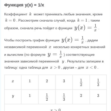
y
e
k
Функция y(x) = 1/x
=
(
q
x
0
}
\f
\
Коэффициент 
 может принимать любые значения, кроме 
k
)
{
\
r
k
=
0
k
=
1
. Рассмотрим сначала случай, когда 
; таким 
k
k
)
k
=
=
x
1
y
(
)
=
a
y
x
образом, сначала речь пойдет о функции 
.
0
1
x
}
(
c
1
y
(
)
=
y
x
x
{
Чтобы построить график функции 
, дадим 
x
(
\
)
независимой переменной 
 несколько конкретных значений 
k
x
\
1
x
y
=
=
y
}
и вычислим (по формуле 
) соответствующие 
x
x
)
=
\f
{
\
значения зависимой переменной  
. Результаты запишем в 
y
=
\
\f
x
>
0
x
<
0
r
таблицу: одна таблица для 
, другая – для 
.
x
x
x
y
>
<
\f
r
a
}
0
0
r
1
1
a
\
\
\
1
\
2
\
3
\
c
x
2
3
\
\
\
\
a
c
f
f
{
x
1
2
3
c
{
r
r
1
1
\
\
1
\
1
\
2
\
3
\
y
2
3
\
\
\
\
{
1
a
a
f
f
}
y
1
2
3
1
}
c
c
r
r
{
x
>
0
x