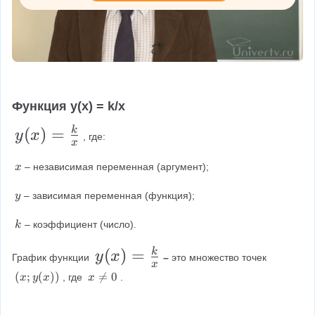
Функция y(x) = k/x
y
(
)
=
k
y
x
, где:
x
(
\
– независимая переменная (аргумент);
x
x
\
)
x
\
– зависимая переменная (функция);
y
\
=
y
\
– коэффициент (число).
k
\f
\
r
k
y
(
)
=
k
y
x
График функции 
– 
это множество точек 
x
a
(
(
(
;
(
))
x

=
0
, где 
.
x
y
x
x
c
x
\
x
;
n
{
)