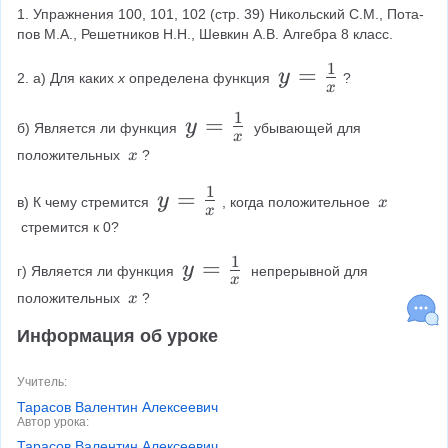
1. Упражнения 100, 101, 102 (стр. 39) Ни­коль­ский С.М., По­та­
пов М.А., Ре­шет­ни­ков Н.Н., Шев­кин А.В. Ал­геб­ра 8 класс.
1
y
=
y
2. а) Для каких 
x
 определена функция 
?
x
=
1
y
=
y
\f
б) Является ли функция 
 убывающей для 
x
=
\
r
положительных 
?
x
\
\f
a
1
x
y
=
y
\
в) К чему стремится 
, когда положительное 
r
x
c
x
\
=
 стремится к 0?
a
{
x
\f
c
1
y
=
1
y
г) Является ли функция 
 непрерывной для 
r
x
{
=
}
\
положительных 
?
x
a
1
\
\f
{
c
Информация об уроке
x
}
r
x
{
{
a
}
Учитель
:
1
x
c
Тарасов Валентин Алексеевич
}
Автор урока
:
}
{
Тарасов Валентин Алексеевич