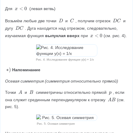
A
>
ft
o
o
B
0
x
<
0
Для 
 (левая ветвь)
x
y
w
w
<
0
-
0
\
\
\
Возьмём любые две точки 
 и 
, получим отрезок 
 и 
D
C
D
C
\
\
\
\
\
i
дугу 
. Дуга находится над отрезком, следовательно, 
D
C
D
C
D
\
n
x
<
0
изучаемая функция 
выпуклая вверх
 при 
(см. рис. 4).
x
C
D
ft
<
C
y
0
Рис. 4. Исследование функции y(x) = 1/x
*
∗
)
Напоминание
)
Осевая симметрия (симметрия относительно прямой)
\
\
\
Точки 
и 
 симметричны относительно прямой 
, если 
A
B
p
\
\
\
\
она служит срединным перпендикуляром к отрезку 
(см. 
A
B
A
B
p
\
рис. 5).
A
B
Рис. 5. Осевая симметрия