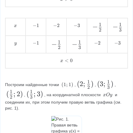
}
{
>
{
{
a
a
x
0
{
x
1
1
c
c
}
x
}
}
}
{
{
1
1
−
-
−
-
\
−
-
1
−
-
2
−
-
3
x
}
2
3
{
{
1
1
\
1
2
3
\
\
x
2
3
}
}
f
f
1
1
−
-
−
-
\
−
-
1
−
-
2
−
-
3
y
}
}
2
3
{
{
\
1
2
3
r
r
\
\
y
2
3
a
a
f
f
x
<
0
x
}
}
<
c
c
r
r
0
{
{
a
a
1
1
(
(
2
;
)
(
(
3
;
)
1
1
c
c
(
(
1
;
1
)
Построим найденные точки 
,
,
,
2
3
1
2
3
1
1
}
}
(
(
;
2
)
(
(
;
3
)
{
{
\
,
, на координатной плоскости 
 и 
x
O
y
;
2
3
;
;
{
{
\
\
\
1
1
1
соединим их, при этом получим правую ветвь графика (см. 
x
\
\
)
2
3
рис. 1).
f
f
}
}
O
f
f
}
}
r
r
{
{
y
r
r
a
a
2
3