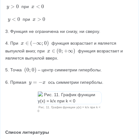
f
x
y
>
0
x
<
0
 при 
y
x
r
>
<
a
0
0
y
<
0
x
>
0
 при 
y
x
<
>
c
0
0
3. Функция не ограничена ни снизу, ни сверху.
{
k
x
∈
(
−
∞
;
0
)
4. При 
 функция возрастает и является 
x
\
x
∈
(
0
;
+
∞
)
выпуклой вниз; при 
 функция возрастает и 
}
x
i
\
является выпуклой вверх.
{
n
i
(
x
n
(
(
0
;
0
)
5. Точка 
– центр симметрии гиперболы.
-
(
0
}
\
0
;
y
=
−
6. Прямая 
 ось симметрии гиперболы.
y
x
i
;
0
=
n
+
)
-
f
\
x
t
i
Рис. 11. График функции y(x) = k/x при k <
y
0
n
;
ft
0
y
)
)
Список литературы