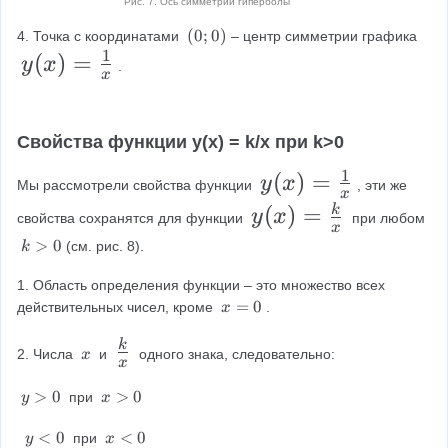
2
Рис. 7. Ось симметрии гиперболы
c
=
;
(
(
0
;
0
)
4. Точка с координатами 
– центр симметрии графика 
{
\f
\
0
1
y
(
)
=
y
x
.
1
;
x
r
fr
(
0
}
a
a
x
)
{
c
c
Свойства функции y(x) = k/x при k>0
)
2
{
{
=
1
y
(
)
=
y
x
}
Мы рассмотрели свойства функции 
, эти же 
1
1
x
\f
(
y
(
)
=
k
;
y
x
}
}
свойства сохранятся для функции 
 при любом 
r
x
x
(
2
k
>
0
{
(см. рис. 8).
{
k
a
)
>
x
\
x
2
c
0
1. Область определения функции – это множество всех 
=
)
ri
}
}
x
=
0
действительных чисел, кроме 
.
x
{
\f
=
=
g
\
1
r
\
0
k
\f
\
h
2. Числа 
 и 
 одного знака, следовательно:
x
ri
x
}
\
a
f
r
t)
g
x
{
y
>
0
x
>
0
 при 
y
x
c
r
a
h
>
>
x
{
a
c
0
0
y
<
0
x
<
0
 при 
y
x