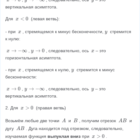
w
w
\
\
\
+
0
вертикальная асимптота.
ri
ri
y
\
g
g
x
<
0
i
Для 
 (левая ветвь):
x
h
h
<
n
t
t
0
ft
\
\
- при 
, стремящемся к минус бесконечности,
 стремится 
x
y
a
a
y
\
\
к нулю:
r
r
x
y
r
r
x
→
−
∞
y
→
0
\
,
, следовательно, ось 
– это 
x
y
x
o
o
\
\
\
горизонтальная асимптота.
w
w
ri
ri
x
0
-
g
g
\
\
- при 
, стремящемся к нулю,
 стремится к минус 
x
y
\
h
h
\
\
бесконечности:
i
t
t
x
y
n
a
a
x
→
0
y
→
−
∞
\
,
, следовательно, ось 
– это 
x
y
y
ft
r
r
\
\
\
вертикальная асимптота.
y
r
r
ri
ri
y
o
o
g
g
x
>
0
2. Для 
 (правая ветвь)
x
w
w
h
h
>
-
0
t
t
0
\
\
\
Возьмём любые две точки 
 и 
, получим отрезок 
 и 
A
B
A
B
\
a
a
\
\
\
\
дугу 
. Дуга находится под отрезком, следовательно, 
A
B
i
r
r
A
B
A
\
x
>
0
изучаемая функция 
выпуклая вниз 
при 
.
x
n
r
r
B