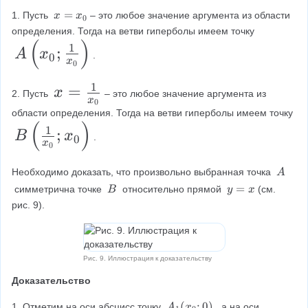
(
+
x
=
\
1. Пусть 
– это любое значение аргумента из области 
x
x
x
0
=
i
определения. Тогда на ветви гиперболы имеем точку 
)
(
)
x
n
A
1
;
A
x
.
_
ft
0
=
x
\
0
0
y
\f
le
)
1
x
=
x
2. Пусть 
– это любое значение аргумента из 
r
x
ft
0
=
области определения. Тогда на ветви гиперболы имеем точку 
a
(
(
)
B
\f
1
;
c
B
x
.
0
x
x
\
r
0
{
_
l
a
\
Необходимо доказать, что произвольно выбранная точка 
1
A
{
e
c
\
\
y
=
 симметрична точке 
относительно прямой 
(см. 
B
y
x
}
A
0
\
=
ft
{
рис. 9).
{
B
x
}
(
1
x
;
\
}
}
\
Рис. 9. Иллюстрация к доказательству
fr
{
fr
a
x
Доказательство
a
c
_
A
(
;
0
)
1. Отметим на оси абсцисс точку 
, а на оси 
A
x