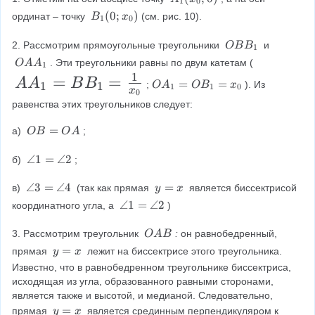
1
0
c
{
0
_
B
(
0
;
)
ординат – точку 
(см. рис. 10).
B
x
1
0
1
{
_
1
}
(
1
O
2. Рассмотрим прямоугольные треугольники 
 и 
1
OB
B
1
}
x
(
B
O
. Эти треугольники равны по двум катетам (
O
A
A
}
1
_
{
0
B
A
1
A
=
=
A
A
B
B
0
O
=
=
;
). Из 
{
;
O
A
O
B
x
1
1
_
1
1
0
A
x
x
0
;
A
A
x
1
_
равенства этих треугольников следует:
x
_
0
_
_
1
_
)
_
1
0
{
O
=
а) 
;
OB
O
A
1
=
)
B
{
0
O
=
=
\
∠1
=
∠2
б) 
;
0
B
}
O
a
B
_
}
A
\
∠3
n
=
∠4
y
=
в) 
 (так как прямая 
 является биссектрисой 
}
y
x
1
B
a
g
=
}
\
∠1
=
∠2
координатного угла, а 
)
;
=
n
le
x
_
a
\
x
{
g
1
n
\
3. Рассмотрим треугольник 
:
 он равнобедренный, 
O
A
B
1
_
ri
le
=
g
\
x
y
=
прямая 
 лежит на биссектрисе этого треугольника. 
y
x
0
=
3
\
le
O
g
=
_
Известно, что в равнобедренном треугольнике биссектриса, 
=
a
1
A
\f
x
исходящая из угла, образованного равными сторонами, 
h
\
n
{
=
B
r
является также и высотой, и медианой. Следовательно, 
a
g
t)
\
0
y
=
прямая 
 является срединным перпендикуляром к 
y
x
n
le