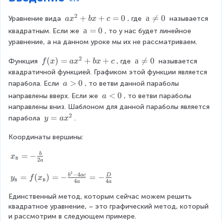
2
a
+
+
=
0
а
а

=
0
Уравнение вида 
, где 
 называется 
a
x
b
x
c
x
≠
а
а
=
0
квадратным. Если же 
, то у нас будет линейное 
^
0
=
уравнение, а на данном уроке мы их не рассматриваем.
2
0
+
2
f(
(
)
=
+
+
а
а

=
0
Функция 
, где 
 называется 
f
x
a
x
b
x
c
b
x
≠
квадратичной функцией. Графиком этой функции является 
x
)
0
a
>
0
парабола. Если 
, то ветви данной параболы 
a
+
=
>
a
<
0
направлены вверх. Если же 
, то ветви параболы 
a
c
a
0
<
направлены вниз. Шаблоном для данной параболы является 
=
x
0
2
0
y
=
парабола 
.
y
a
x
^
=
2
Координаты вершины:
a
+
x
b
x
=
−
b
x
^
в
x
2
a
_
2
+
2
{
−
4
y
=
(
)
=
−
=
−
b
a
c
D
y
f
x
c
в
в
4
4
a
a
в
_
}
{
Единственный метод, которым сейчас можем решить 
=
в
квадратное уравнение, – это графический метод, который 
-
}
и рассмотрим в следующем примере.