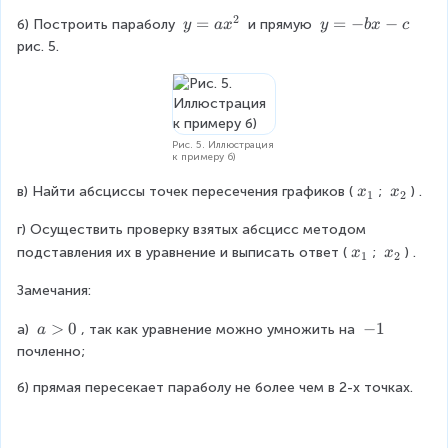
x
{
2
^
y
=
y
=
−
−
б) Построить параболу 
 и прямую 
y
a
x
y
b
x
c
2
{
=
=
рис. 5.
}
2
a
-
}
x
b
=
^
x
-
{
-
b
2
c
Рис. 5. Иллюстрация
к примеру б)
x
}
-
x
x
в) Найти абсциссы точек пересечения графиков (
; 
) .
x
x
1
2
c
_
_
г) Осуществить проверку взятых абсцисс методом 
{
{
1
2
x
x
подставления их в уравнение и выписать ответ (
; 
) .
x
x
1
2
}
}
_
_
Замечания:
{
{
1
2
a
>
0
-
−
1
а) 
, так как уравнение можно умножить на 
a
}
}
\
1
почленно;
g
б) прямая пересекает параболу не более чем в 2-х точках.
t
0