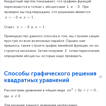
}
Аккуратный чертёж показывает, что графики функций 
{
-
−
3
пересекаются в точках с абсциссами 
1
 и 
. При 
2
3
проверке мы подтверждаем, что решением являются 
}
x
=
−
3
x
=
1
 и 
.
x
x
=
=
-
1
х
х
=
−
3
х
х
=
1
Ответ: 
 и 
.
3
=
=
Преимущество данного способа в том, мы строили самую 
-
1
простую из всех возможных парабол. Однако нам 
3
пришлось также строить график линейной функции, но он 
строится несложно. Затем получили 
2
 точки пересечения, 
определили абсциссы, которые надо проверить.
Способы графического решения
квадратных уравнений
2
a
+
+
=
0
Рассмотрим уравнение в общем виде 
, 
a
x
b
x
c
x
a

=
0
где 
.
a
^
\
{
Для решения данного уравнения необходимо:
n