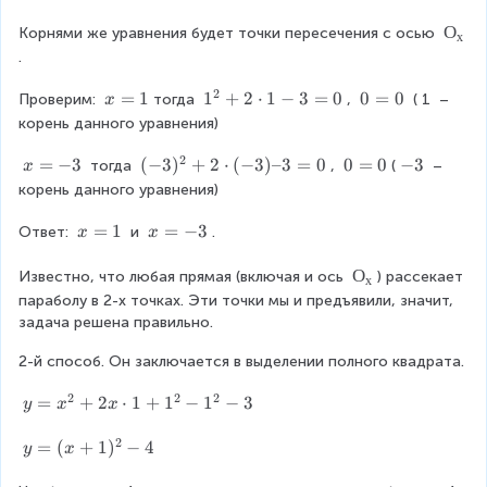
a
-
}
\
О
О
Корнями же уравнения будет точки пересечения с осью 
х
=
fr
_
.
-
a
{
\
c
2
х
x
=
1
1
1
+
2
⋅
1
−
3
=
0
0
0
=
0
Проверим: 
тогда 
, 
 (
1
 – 
x
fr
{
}
=
^
=
корень данного уравнения)
a
b
1
{
0
c
^
2
2
x
=
−
3
(-
(
−
3
)
+
2
⋅
(
−
3
)
–3
=
0
0
0
=
0
-
−
3
 тогда 
, 
(
 – 
x
{
{
}
=
3
=
3
корень данного уравнения)
2
2
+
-
)
0
}
}
2
3
^
x
=
1
x
=
−
3
Ответ: 
 и 
. 
x
x
{
-
\
{
=
=
2
4
c
2
1
-
О
О
Известно, что любая прямая (включая и ось 
) рассекает 
х
\
a
d
}
3
_
параболу в 2-х точках. Эти точки мы и предъявили, значит, 
c
c
o
+
{
задача решена правильно.
d
}
t
2
х
o
{
1
\
2-й способ. Он заключается в выделении полного квадрата.
}
t
4
-
c
1
a
2
2
2
y
=
+
2
⋅
1
+
1
−
1
3
−
3
d
y
x
x
}
}
=
=
o
=
=
2
x
0
y
=
(
+
1
)
−
t
4
y
x
-
(-
^
=
(-
1
1