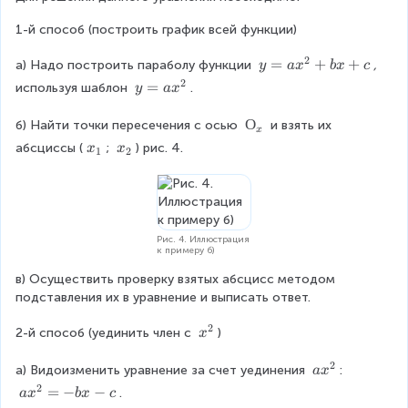
2
e
}
1-й способ (построить график всей функции)
q
+
0
2
y
=
+
+
а) Надо построить параболу функции 
b
, 
y
a
x
b
x
c
=
x
2
y
=
используя шаблон 
.
y
a
x
a
+
=
x
c
a
О
О
б) Найти точки пересечения с осью 
 и взять их 
x
^
=
x
_
x
x
абсциссы (
; 
) рис. 4.
x
x
1
2
{
0
^
{
_
_
2
{
x
{
{
}
2
}
1
2
+
}
}
}
b
Рис. 4. Иллюстрация
x
к примеру б)
+
в) Осуществить проверку взятых абсцисс методом 
c
подставления их в уравнение и выписать ответ.
2
x
2-й способ (уединить член с 
)
x
^
2
{
a
а) Видоизменить уравнение за счет уединения 
: 
a
x
2
x
2
a
=
−
−
.
a
x
b
x
c
}
^