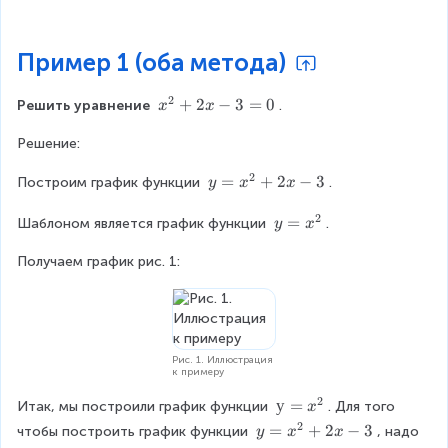
\
=
fr
f(
a
x
Пример 1 (оба метода)
c
_
{
{
2
x
+
2
−
3
=
0
b
Решить уравнение 
.
в
x
x
^
}
}
Решение:
{
{
)
2
2
=
2
y
=
+
2
−
3
Построим график функции 
.
}
y
x
x
a
-
=
+
}
\
2
x
y
=
Шаблоном является график функции 
2
.
y
x
fr
^
=
x
a
{
Получаем график рис. 1:
x
-
c
2
^
3
{
}
{
=
b
+
2
0
^
2
}
{
x
Рис. 1. Иллюстрация
2
к примеру
-
}
3
2
у
у
=
-
Итак, мы построили график функции 
. Для того 
x
=
4
2
y
=
+
2
−
3
чтобы построить график функции 
, надо 
y
x
x
x
a