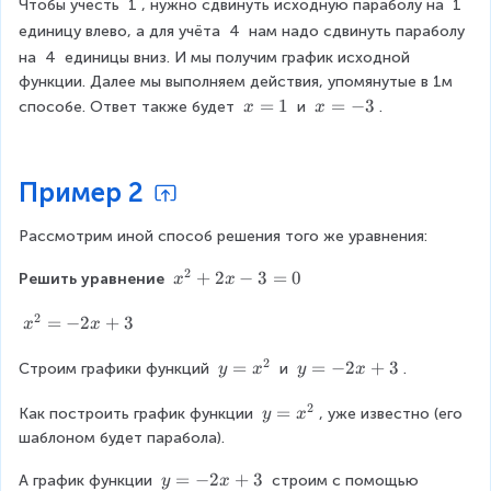
{
(
3
Чтобы учесть 
1
, нужно сдвинуть исходную параболу на 
1
)
2
x
)
единицу влево, а для учёта 
4
 нам надо сдвинуть параболу 
^
}
+
–
на 
4
 единицы вниз. И мы получим график исходной 
{
+
1
3
2
функции. Далее мы выполняем действия, упомянутые в 1м 
2
)
=
}
x
=
1
x
=
−
3
способе. Ответ также будет 
 и 
.
x
x
x
^
0
+
=
=
\
{
2
1
-
c
2
\
3
d
}
Пример 2
c
o
-
d
t
4
o
Рассмотрим иной способ решения того же уравнения:
1
t
+
2
x
+
2
−
3
=
0
(-
Решить уравнение 
x
x
1
^
1
^
2
{
)-
x
=
−
2
+
3
x
x
{
2
3
^
2
2
}
=
{
y
=
y
=
−
2
+
3
Строим графики функций 
 и 
.
y
x
y
x
}
+
-
2
=
=
-
2
4
2
}
x
-
y
=
Как построить график функции 
, уже известно (его 
y
x
1
x
=
^
2
=
шаблоном будет парабола).
^
-
-
{
x
x
{
3
2
2
+
^
y
=
−
2
+
3
А график функции 
 строим с помощью 
y
x
2