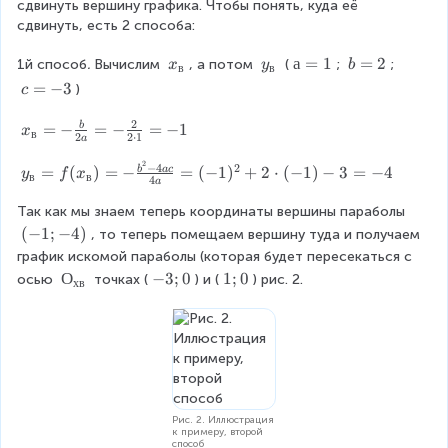
=
сдвинуть вершину графика. Чтобы понять, куда её 
^
c
x
сдвинуть, есть 2 способа:
{
}
^
2
{
{
x
y
а
а
=
1
b
=
2
1й способ
.
 Вычислим 
, а потом 
 (
; 
; 
x
y
b
в
в
}
4
2
_
_
=
=
c
=
−
3
)
c
a
}
{
{
1
2
=
}
+
в
в
2
-
x
=
−
=
−
=
−
1
b
x
в
=
2
2
⋅
1
a
2
}
}
3
_
-
x
2
{
−
4
y
2
=
(
)
=
−
=
(
−
1
)
+
2
⋅
(
−
1
)
−
3
=
−
4
b
a
c
y
f
x
\
в
в
-
4
a
в
_
fr
3
}
{
Так как мы знаем теперь координаты вершины параболы 
a
=
в
(
(
−
1
;
−
4
)
, то теперь помещаем вершину туда и получаем 
c
-
}
-
график искомой параболы (которая будет пересекаться с 
{
\
=
1
О
О
-
−
3
;
0
1
1
;
0
D
осью 
 точках (
) и (
) рис. 2.
хв
fr
f(
;
_
3
;
}
a
x
-
{
;
0
{
c
_
4
х
0
4
{
{
)
в
a
b
в
}
}
}
}
{
)
Рис. 2. Иллюстрация
2
=
к примеру, второй
способ