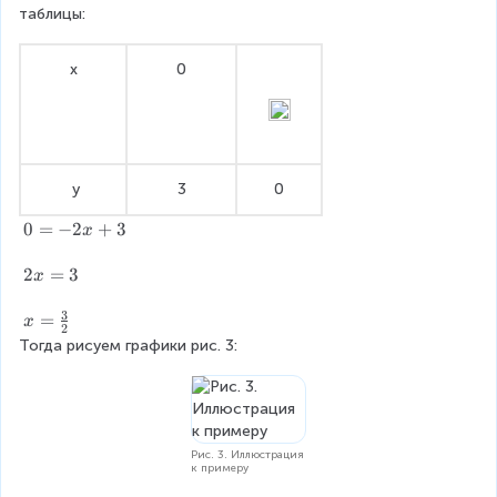
=
x
}
3
{
=
таблицы:
}
0
+
2
-
-
3
}
2
3
х
0
x
+
3
 у
3
0
0
0
=
−
2
+
3
x
=
-
2
2
=
3
x
2
x
3
x
=
x
=
x
2
+
3
=
Тогда рисуем графики рис. 3:
3
\
fr
a
c
{
Рис. 3. Иллюстрация
к примеру
3