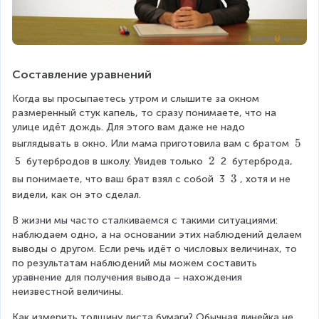
Составление уравнений
Когда вы просыпаетесь утром и слышите за окном 
размеренный стук капель, то сразу понимаете, что на 
улице идёт дождь. Для этого вам даже не надо 
\
5
выглядывать в окно. Или мама приготовила вам с братом 
t
\
2
5
 бутербродов в школу. Увидев только 
2
 бутерброда, 
e
t
\
3
вы понимаете, что ваш брат взял с собой 
3
, хотя и не 
x
e
t
видели, как он это сделал.
t
x
e
{
t
В жизни мы часто сталкиваемся с такими ситуациями: 
x
5
{
наблюдаем одно, а на основании этих наблюдений делаем 
t
}
2
выводы о другом. Если речь идёт о числовых величинах, то 
{
}
по результатам наблюдений мы можем составить 
3
уравнение для получения вывода – нахождения 
}
неизвестной величины.
Как измерить толщину листа бумаги? Обычная линейка не 