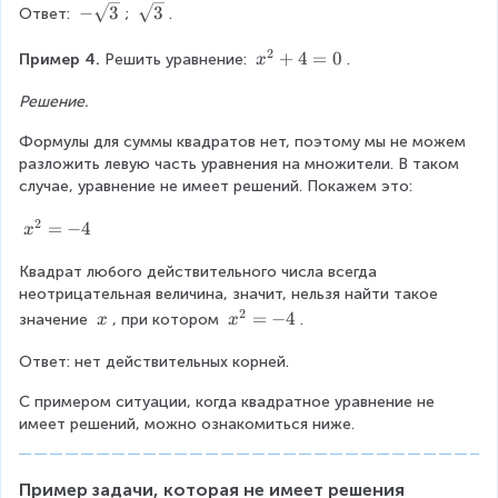
t
w
-
\
−
3
3
s
Ответ: 
; 
.
r
}
^
\
h
h
\
\
s
q
t
{
b
t.
e
le
2
s
q
x
+
4
=
0
r
Пример 4. 
Решить уравнение: 
.
{
x
2
e
r
ft
q
r
^
t
3
}
g
e
[
r
t
Решение.
{
{
}
i
d
\
t
{
2
3
)
n
}
b
Формулы для суммы квадратов нет, поэтому мы не можем 
{
3
}
}
(
{
\
e
разложить левую часть уравнения на множители. В таком 
3
}
+
)
x
g
ri
g
случае, уравнение не имеет решений. Покажем это:
}
4
^
+
a
g
i
=
{
\
t
h
2
x
=
−
4
n
x
0
2
s
h
t.
^
{
}
q
e
\
Квадрат любого действительного числа всегда 
{
g
=
r
r
R
неотрицательная величина, значит, нельзя найти такое 
2
a
0
t
e
i
2
}
\
x
=
−
4
t
значение 
, при котором 
.
x
x
{
d
g
=
\
^
h
3
}
h
-
Ответ: нет действительных корней.
x
{
e
}
x
t
4
2
r
)
_
a
С примером ситуации, когда квадратное уравнение не 
}
e
=
{
r
имеет решений, можно ознакомиться ниже.
=
d
0
1
r
-
}
}
o
4
x
=
w
Пример задачи, которая не имеет решения
=