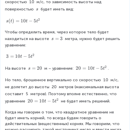
{
{
a
0
скоростью 
10
 м/с, то зависимость высоты над 
}
t
3
\
\
\
2
c
поверхностью 
 будет иметь вид:
s
}
\
\
ri
}
{
\
2
2
s
g
s
(
)
=
10
−
5
s
t
t
t
\
x
-
v
h
(
\
=
t.
Чтобы определить время, через которое тело будет 
t
v
_
e
3
)
s
=
3
находиться на высоте 
 метра, нужно будет решить 
s
n
_
{
\
=
=
уравнение:
d
\
1
{
0
3
{
\
2
0
3
3
=
10
−
5
t
t
0
}
g
e
t
=
a
n
}
^
-
2
1
s
=
20
2
20
=
10
−
5
На высоте 
 м – уравнение: 
.
s
t
t
t
d
5
0
=
0
^
{
h
{
t
t
2
=
Но тело, брошенное вертикально со скоростью 
10
 м/с, 
e
{
2
g
^
-
0
1
r
не долетит до высоты 
20
 метров (максимальная высота 
a
{
2
}
5
0
e
t
составит 
5
 метров). Поэтому вполне естественно, что 
2
t
t-
}
-
d
h
2
2
20
=
10
−
5
уравнение 
 не будет иметь решений.
t
t
}
^
5
}
e
0
}
(
{
t
\
r
Когда мы говорим о том, что квадратное уравнение не 
=
2
^
{
v
ri
e
будет иметь корней, то всегда будем говорить о 
1
}
{
g
-
_
d
действительных (вещественных) корнях. Мы говорили, что 
0
2
h
}
можно расширить такой инструмент число и ввести числа, 