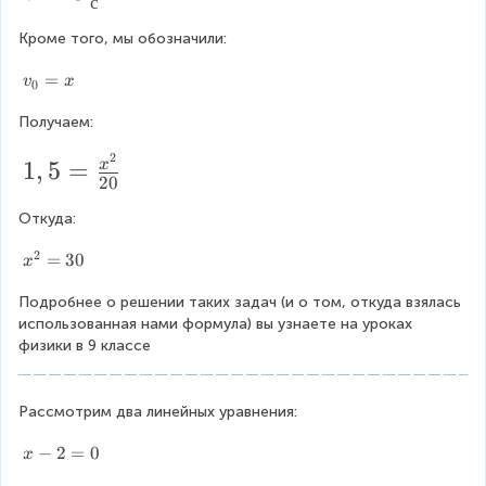
c
с
}
=
{
-
Кроме того, мы обозначили:
0
м
v
\f
v
=
v
x
0
}
_
_
r
{
Получаем:
{
{
a
0
с
0
2
1,
1
,
5
=
x
}
c
^
20
}
=
5
{
{
x
^
Откуда:
=
м
2
{
\f
2
x
=
30
}
x
}
2
^
r
{
}
Подробнее о решении таких задач (и о том, откуда взялась 
{
}
a
с
использованная нами формула) вы узнаете на уроках 
2
}
c
физики в 9 классе
}
}
=
{
{
3
-
x
0
Рассмотрим два линейных уравнения:
2
^
x
−
2
=
0
x
g
{
-