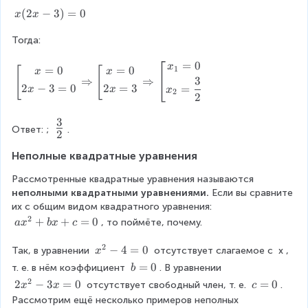
d
}
g
x
(
2
−
3
)
=
0
x
x
}
-
a
(
x
3
t
Тогда:
2
-
x
h
x
2
=
e
=
0
\
x
-
1
=
0
=
0
[
[
=
x
x
0
r
le
3
⇒
⇒
3
0
2
−
3
=
0
2
=
3
=
x
x
x
e
2
ft
)
2
\
d
[
=
\
}
\
3
0
\
x
Ответ: 
; 
.
x
2
b
+
f
_
e
2
Неполные квадратные уравнения
{
r
g
=
1
i
Рассмотренные квадратные уравнения называются 
0
a
}
n
неполными квадратными уравнениями.
 Если вы сравните 
\
c
=
{
их с общим видом квадратного уравнения: 
\
2
g
{
2
a
+
+
=
0
\
, то поймёте, почему.
a
x
b
x
c
\
a
x
e
3
\
t
2
²
n
x
−
4
=
0
Так, в уравнении 
 отсутствует слагаемое с 
x
, 
x
x
}
h
+
d
²-
b
=
0
т. е. в нём коэффициент 
. В уравнении 
b
_
e
b
{
4
{
=
2
2
2
−
3
=
0
c
=
0
{
 отсутствует свободный член, т. е. 
. 
x
x
c
r
x
g
=
0
2
x
=
2
e
Рассмотрим ещё несколько примеров неполных 
+
a
0