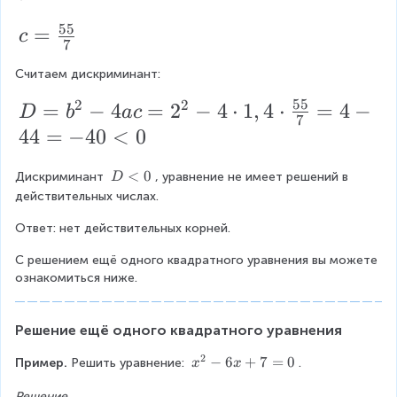
}
+
{
^
d
4
4
+
,
=
}
o
x
2
2
{
55
b
4
2
c
=
a
c
a
\
t
7
x
_
x
a
2
=
^
^
2
ri
+
Считаем дискриминант:
{
+
}
}
=
\f
c
{
{
g
9
=
1
\f
\
55
2
2
r
D
=
−
4
=
2
−
4
⋅
1
,
4
⋅
=
4
−
2
2
D
b
a
c
h
-
0
7
}
r
\
a
=
8
44
=
−
40
<
0
}
}
t)
=
=
a
\
c
b
}
}
=
1
\f
D
<
0
c
e
Дискриминант 
, уравнение не имеет решений в 
D
{
^
<
>
0
\
действительных числах.
r
{
n
0
5
{
0
lt
a
5
d
Ответ: нет действительных корней.
0
5
2
c
5
{
}
}
С решением ещё одного квадратного уравнения вы можете 
{
}
g
ознакомиться ниже.
{
-
-
{
a
7
4
b
7
t
}
a
Решение ещё одного квадратного уравнения
+
}
h
c
2
x
−
6
+
7
=
0
Пример. 
Решить уравнение: 
.
x
x
\
=
e
=
^
Решение.