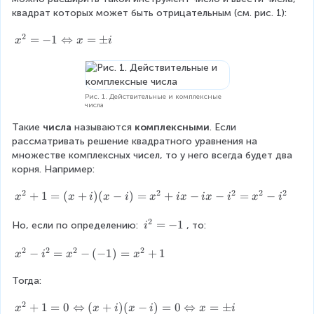
t-
2
{
}
t.
\
квадрат которых может быть отрицательным (см. рис. 1):
5
g
0
ri
t
2
g
x
=
−
1
⇔
=
±
x
^
x
i
}
}
h
^
{
-
t.
{
2
g
\
2
}
R
}
Рис. 1. Действительные и комплексные
t)
числа
i
=
^
g
-
Такие 
числа
 называются 
комплексными
. Если 
h
1
{
рассматривать решение квадратного уравнения на 
t
\
множестве комплексных чисел, то у него всегда будет два 
2
a
L
корня. Например:
}
r
ef
r
tr
2
2
2
2
2
x
+
1
=
(
+
)
(
−
)
=
+
−
−
=
−
x
x
i
x
i
x
i
x
i
x
i
x
i
}
o
ig
^
{
w
h
2
{
i
=
−
1
Но, если по определению: 
, то:
i
\
t
2
2
^
le
a
2
2
2
2
}
{
x
−
=
−
(
−
1
)
=
+
1
x
i
x
x
g
ft
rr
+
2
^
}
[
o
1
}
Тогда:
{
\
w
=
=
2
=
2
b
x
x
+
1
=
0
⇔
(
+
)
(
−
)
=
0
⇔
=
±
(
-
}
x
x
i
x
i
x
i