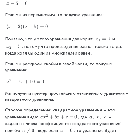
}
2
2
x
−
5
=
0
x
=
-
}
0
Если мы их перемножим, то получим уравнение:
5
}
=
(
(
−
2
)
(
−
5
)
=
0
0
x
x
{
x
2
-
x
=
2
Понятно, что у этого уравнения два корня: 
 и 
x
1
2
_
0
x
=
5
, потому что произведение равно 
 только тогда, 
x
2
)
{
_
когда хотя бы один из множителей равен 
.
}
(
1
{
x
}
Если мы раскроем скобки в левой части, то получим 
2
-
=
уравнение:
}
5
2
=
)
2
x
−
7
+
10
=
0
5
x
x
=
^
0
Мы получили пример простейшего нелинейного уравнения – 
{
квадратного уравнения.
2
}
Строгое определение:
 квадратное уравнение – 
это 
-
2
a
+
+
=
0
\
\
\
уравнение вида: 
, где 
, 
, 
 – 
7
a
x
b
x
c
a
b
c
x
\
\
\
x
заданные числа (коэффициенты квадратного уравнения), 
^
a
b
c
+
a

=
0
a
=
0
причём 
, ведь если 
, то уравнение будет 
a
a
{