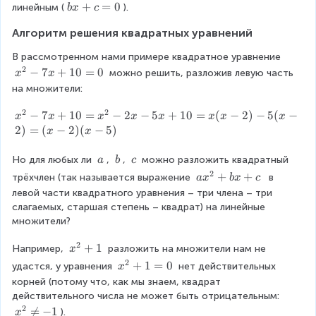
1
\
=
b
+
=
0
линейным (
).
b
x
c
2
0
n
0
x
}
=
e
Алгоритм решения квадратных уравнений
+
+
0
q
c
b
В рассмотренном нами примере квадратное уравнение 
0
=
x
2
x
−
7
+
10
=
0
 можно решить, разложив левую часть 
x
x
0
+
^
на множители:
c
{
=
2
2
2
x
−
7
+
10
=
−
2
−
5
+
10
=
(
−
2
)
−
5
(
−
x
x
x
x
x
x
x
x
0
}
^
2
)
=
(
−
2
)
(
−
5
)
x
x
-
{
7
2
\
\
\
Но для любых ли 
, 
, 
 можно разложить квадратный 
a
b
c
x
}
\
\
\
2
a
+
+
трёхчлен (так называется выражение 
  в 
a
x
b
x
c
+
-
a
b
c
x
левой части квадратного уравнения – три члена – три 
1
7
^
слагаемых, старшая степень – квадрат) на линейные 
0
x
{
множители?
=
+
2
0
1
2
}
x
+
1
Например, 
 разложить на множители нам не 
x
0
+
^
2
x
+
1
=
0
удастся, у уравнения 
 нет действительных 
x
=
b
{
^
корней (потому что, как мы знаем, квадрат 
x
x
2
{
действительного числа не может быть отрицательным: 
^
+
}
2
2
x

=
−
1
{
).
x