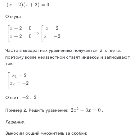
(
(
−
2
)
(
+
2
)
=
0
}
x
x
x
-
Откуда:
-
2
2
^
−
2
=
0
=
2
\
[
[
x
x
)
{
⇒
le
(
+
2
=
0
=
−
2
2
x
x
ft
x
}
[
+
=
Часто в квадратных уравнениях получается 
2
 ответа, 
\
2
0
поэтому возле неизвестной ставят индексы и записывают 
b
)
так:
e
=
g
0
=
2
\
[
x
1
i
le
=
−
2
x
n
2
ft
{
[
g
-
−
2
\
2
Ответ: 
; 
.
\
a
2
\
b
t
2
2
2
2
−
3
=
0
Пример 2. 
Решить уравнение: 
.
x
x
e
h
x
g
e
Решение.
^
i
r
{
n
Выносим общий множитель за скобки:
e
2
{