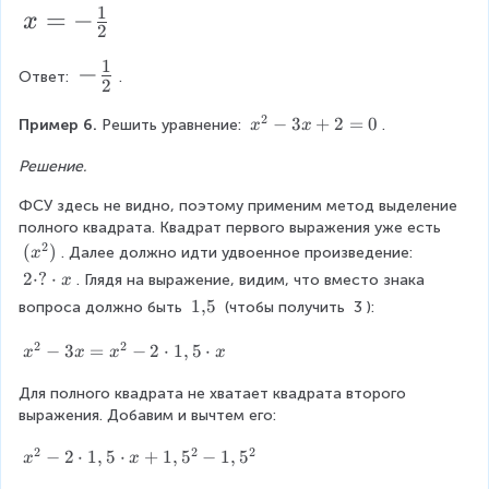
\
i)
{
g
+
b
+
1
^
=
=
x
=
−
x
x
(
2
1
2
^
2
{
}
0
-
_
=
x
}
{
\
2
1
-
1
{
-
-
−
=
2
-
c
}
Ответ: 
.
2
2
i)
x
\f
}
d
\
=
\f
}
=
^
=
o
2
0
x
−
3
+
2
=
0
Пример 6. 
Решить уравнение: 
.
r
x
x
f
=
0
{
r
(
t
^
\
\
2
a
r
a
2
Решение.
{
a
fr
L
}
+
x
c
2
a
a
c
ef
-
ФСУ здесь не видно, поэтому применим метод выделение 
b
\
}
{
c
tr
c
i
полного квадрата. Квадрат первого выражения уже есть 
)
{
c
-
{
ig
^
2
g
^
(
(
)
d
{
. Далее должно идти удвоенное произведение: 
x
3
1
3
h
{
{
x
o
x
2
2
⋅
?
⋅
^
. Глядя на выражение, видим, что вместо знака 
x
1
}
t
2
}
2
^
t
+
\
1
1
,
5
{
вопроса должно быть 
 (чтобы получить 
3
):
a
}
{
}
}
{
1
2
{
c
{
2
rr
2
+
2
=
{
d
2
2
,
}
x
−
3
=
−
2
⋅
1
,
5
⋅
2
o
x
x
x
x
}
1
0
o
}
}
\
^
w
2
}
)
^
t
5
\
Для полного квадрата не хватает квадрата второго 
{
x
t
{
}
?
\
выражения. Добавим и вычтем его:
2
=
2
\
^
e
}
\
}
c
2
2
2
x
−
2
⋅
1
,
5
⋅
+
1
,
5
−
1
,
5
n
-
x
x
p
{
=
d
^
d
3
m