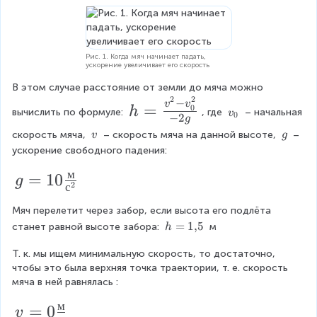
е
т
}
Рис. 1. Когда мяч начинает падать,
ускорение увеличивает его скорость
В этом случае расстояние от земли до мяча можно 
2
2
h
−
v
v
=
0
h
v
вычислить по формуле: 
, где 
 – начальная 
v
0
−
2
g
=
_
\
\
скорость мяча, 
 – скорость мяча на данной высоте, 
 – 
v
g
{
\f
\
\
ускорение свободного падения:
0
r
v
g
}
м
g
=
10
g
a
2
с
=
c
Мяч перелетит через забор, если высота его подлёта 
1
{
h
=
1
,
5
станет равной высоте забора: 
 м
h
0
=
v
Т. к. мы ищем минимальную скорость, то достаточно, 
1
\f
^
чтобы это была верхняя точка траектории, т. е. скорость 
{
r
{
мяча в ней равнялась 
:
,
a
}
2
м
v
=
0
5
v