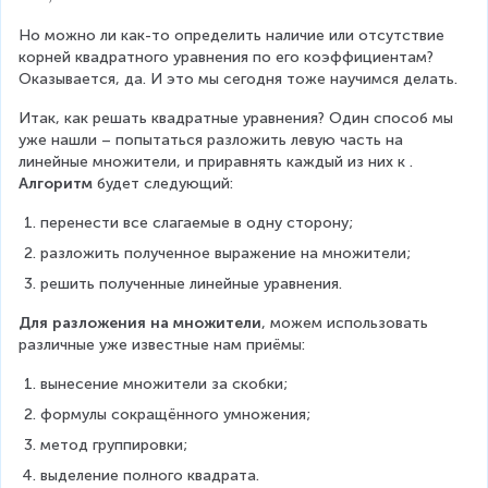
c
+
}
^
2
1
+
Но можно ли как-то определить наличие или отсутствие 
{
}
1
корней квадратного уравнения по его коэффициентам? 
2
-
=
Оказывается, да. И это мы сегодня тоже научимся делать.
}
2
0
\
x
Итак, как решать квадратные уравнения? Один способ мы 
n
-
уже нашли – попытаться разложить левую часть на 
e
5
линейные множители, и приравнять каждый из них к 
. 
q
x
Алгоритм
 будет следующий:
-
+
1
1
перенести все слагаемые в одну сторону;
0
разложить полученное выражение на множители;
=
x
решить полученные линейные уравнения.
(
x
Для разложения на множители
, можем использовать 
-
различные уже известные нам приёмы:
2
вынесение множители за скобки;
)
-
формулы сокращённого умножения;
5
метод группировки;
(
x
выделение полного квадрата.