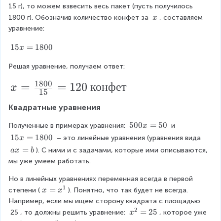
a
0
5
15 г), то можем взвесить весь пакет (пусть получилось 
c
\
0
\
1800 г). Обозначив количество конфет за 
, составляем 
x
t
\
{
\
уравнение:
e
{
x
5
x
м
1
15
=
1800
x
t
м
0
5
{
}
Решая уравнение, получаем ответ:
x
\
м
=
{
м
1800
x
=
=
120
конфет
1
x
15
}
м
8
=
0
Квадратные уравнения
м
\f
0
}
5
500
=
50
r
Полученные в примерах уравнения: 
 и 
x
0
}
1
15
=
1800
 – это линейные уравнения (уравнения вида 
x
a
0
5
a
=
{
). С ними и с задачами, которые ими описываются, 
a
x
b
c
x
x
x
мы уже умеем работать.
5
=
=
{
=
5
1
0
Но в линейных уравнениях переменная всегда в первой 
b
1
0
8
1
x
=
степени (
). Понятно, что так будет не всегда. 
x
x
0
8
0
=
Например, если мы ищем сторону квадрата с площадью 
}
0
0
x
2
x
=
25
25
, то должны решить уравнение: 
, которое уже 
x
^