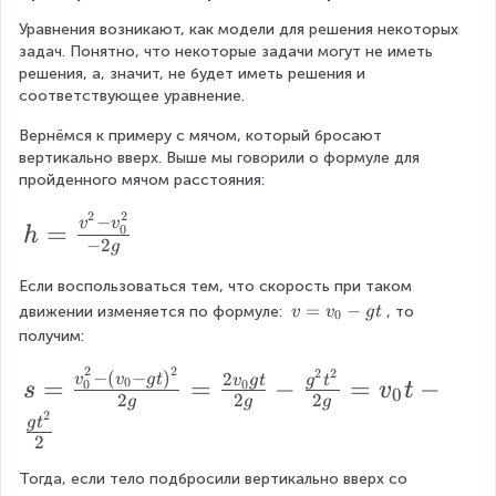
\
\
2
Уравнения возникают, как модели для решения некоторых 
s
le
\
задач. Понятно, что некоторые задачи могут не иметь 
q
ft
\
решения, а, значит, не будет иметь решения и 
r
[
x
соответствующее уравнение.
t
\
=
{
b
-
Вернёмся к примеру с мячом, который бросают 
3
e
2
вертикально вверх. Выше мы говорили о формуле для 
}
g
\
пройденного мячом расстояния:
\
i
\
\
n
2
2
\
h
−
v
v
=
x
0
h
{
e
−
2
g
=
_
g
n
{
a
\f
Если воспользоваться тем, что скорость при таком 
d
2
t
{
v
=
−
движении изменяется по формуле: 
, то 
v
v
g
t
r
0
}
h
g
=
получим:
=
a
e
a
v
-
r
2
2
t
2
2
c
s
_
−
(
−
)
2
v
v
g
t
v
g
t
g
t
=
=
−
=
−
0
\
0
0
s
v
t
e
0
h
{
2
2
2
g
g
g
{
=
s
d
2
e
0
g
t
q
}
v
\f
r
2
}
r
x
e
-
^
r
t
=
Тогда, если тело подбросили вертикально вверх со 
d
g