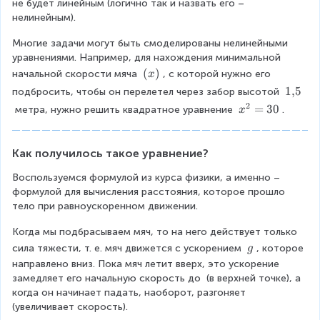
=
^
0
не будет линейным (логично так и назвать его – 
{
{
0,
нелинейным).
}
1
2
1
}
{
Многие задачи могут быть смоделированы нелинейными 
}
\
уравнениями. Например, для нахождения минимальной 
=
1
2
(
(
)
начальной скорости мяча 
, с которой нужно его 
x
{
5
5
x
1
1
,
5
подбросить, чтобы он перелетел через забор высотой 
м
)
}
{
2
x
=
30
 метра, нужно решить квадратное уравнение 
.
x
м
,
=
^
}
}
{
1
5
2
Как получилось такое уравнение?
2
}
Воспользуемся формулой из курса физики, а именно – 
=
0
формулой для вычисления расстояния, которое прошло 
3
\
тело при равноускоренном движении.
0
{
Когда мы подбрасываем мяч, то на него действует только 
к
\
сила тяжести, т. е. мяч движется с ускорением 
, которое 
g
\
о
направлено вниз. Пока мяч летит вверх, это ускорение 
g
замедляет его начальную скорость до 
 (в верхней точке), а 
н
когда он начинает падать, наоборот, разгоняет 
ф
(увеличивает скорость).