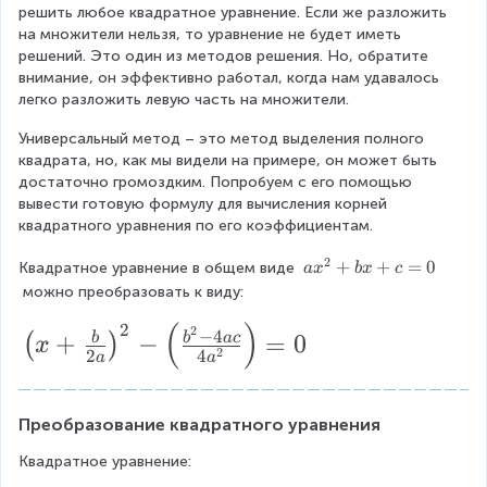
5
t
r
x
)
5
x
=
i
решить любое квадратное уравнение. Если же разложить 
^
x
(
^
-
0
n
a
на множители нельзя, то уравнение не будет иметь 
{
+
a
{
1
{
решений. Это один из методов решения. Но, обратите 
c
2
1
+
2
,
g
внимание, он эффективно работал, когда нам удавалось 
}
,
b
}
5
{
a
легко разложить левую часть на множители.
-
5
)
=
+
t
g
1
^
0
0
Универсальный метод – это метод выделения полного 
h
,
{
t
,
квадрата, но, как мы видели на примере, он может быть 
e
5
2
5
достаточно громоздким. Попробуем с его помощью 
r
^
^
}
)
вывести готовую формулу для вычисления корней 
e
{
{
)
=
квадратного уравнения по его коэффициентам.
d
2
-
0
2
}
}
1
2
a
+
+
=
0
Квадратное уравнение в общем виде 
a
x
b
x
c
x
}
,
x
_
 можно преобразовать к виду:
5
}
^
{
(
)
^
2
\l
{
2
1
−
4
+
−
=
0
{
b
b
a
c
(
)
x
{
2
2
2
4
}
a
a
ef
2
2
}
=
t(
}
+
}
2
+
b
\
x
Преобразование квадратного уравнения
2
x
\
+
=
+
Квадратное уравнение:
x
0
c