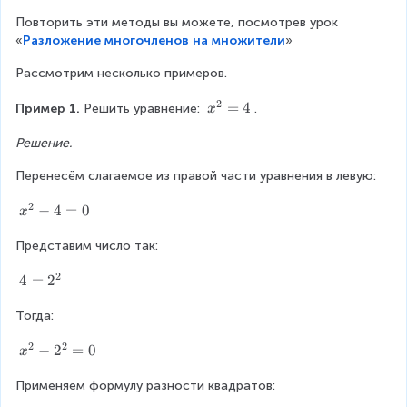
-
Повторить эти методы вы можете, посмотрев урок 
2
«
Разложение многочленов на множители
»
)
=
Рассмотрим несколько примеров.
(
x
2
x
=
4
Пример 1. 
Решить уравнение: 
.
x
-
^
2
Решение.
{
)
2
(
Перенесём слагаемое из правой части уравнения в левую:
}
x
=
-
2
x
−
4
=
0
x
4
5
^
)
Представим число так:
{
2
2
4
4
=
2
}
=
-
Тогда:
2
4
^
=
2
2
x
−
2
=
0
{
x
0
^
2
Применяем формулу разности квадратов:
{
}
2