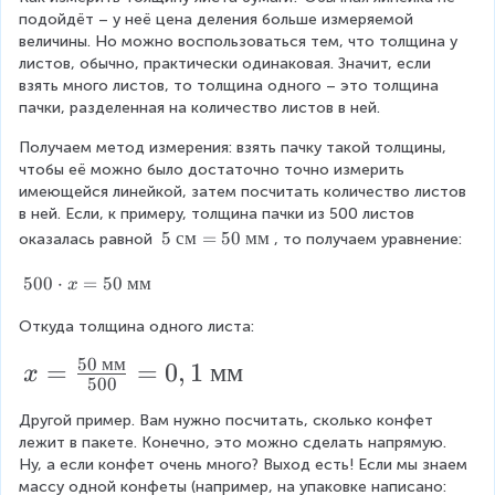
подойдёт – у неё цена деления больше измеряемой 
величины. Но можно воспользоваться тем, что толщина у 
листов, обычно, практически одинаковая. Значит, если 
взять много листов, то толщина одного – это толщина 
пачки, разделенная на количество листов в ней.
Получаем метод измерения: взять пачку такой толщины, 
чтобы её можно было достаточно точно измерить 
имеющейся линейкой, затем посчитать количество листов 
в ней. Если, к примеру, толщина пачки из 500 листов 
5
5
см
=
50
мм
оказалась равной 
, то получаем уравнение:
\
t
5
500
⋅
=
50
мм
x
e
0
x
Откуда толщина одного листа:
0
t
\
50
мм
x
=
=
0
,
1
мм
{
c
x
500
с
d
=
м
o
Другой пример. Вам нужно посчитать, сколько конфет 
\f
}
t
лежит в пакете. Конечно, это можно сделать напрямую. 
=
x
r
Ну, а если конфет очень много? Выход есть! Если мы знаем 
5
=
массу одной конфеты (например, на упаковке написано: 