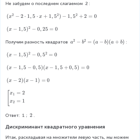
0
2
o
{
Не забудем о последнем слагаемом 
2
:
{
x
i
t
2
}
g
=
x
2
2
2
}
(
(
−
2
⋅
1
,
5
⋅
+
1
,
5
)
−
1
,
5
+
2
=
0
a
x
x
x
}
-
x
t
^
{
2
2
^
(
(
−
1
,
5
)
−
0
,
25
=
0
h
{
x
\
{
x
e
2
2
c
2
2
2
-
r
}
a
−
=
(
−
)
(
+
)
Получим разность квадратов 
:
a
b
a
b
a
b
g
d
}
1
e
-
^
o
-
2
2
}
,
d
2
{
(
(
−
1
,
5
)
−
0
,
5
=
0
x
t
2
5
}
\
2
x
=
1
\
)
\
c
}
-
(
(
−
1
,
5
−
0
,
5
)
(
−
1
,
5
+
0
,
5
)
=
0
x
x
v
,
c
^
ri
d
-
1
x
5
d
{
g
o
b
,
-
_
(
(
−
2
)
(
−
1
)
=
0
x
x
\
o
2
h
t
^
5
1
x
{
c
t
}
t.
1
{
)
,
-
=
2
\
[
x
1
d
1
0
-
,
2
^
5
2
le
=
1
x
2
o
,
0
5
}
{
-
)
ft
}
t
5
,
\
=
2
0
(
[
t
\
2
x
Ответ: 
1
; 
.
\
2
c
(
}
,
x
\
\
+
c
5
d
a
-
5
-
-
b
Дискриминант квадратного уравнения
2
1
d
=
o
-
0
)
1
e
\f
,
o
0
t
b
,
(
)
g
Итак, раскладывая на множители левую часть, мы можем 