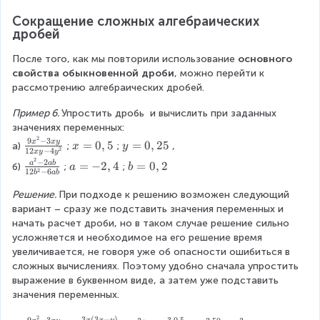
n
c
1
a
a
2
8
c
o
d
t
}
d
4
c
c
Сокращение сложных алгебраических 
\
\
{
t
o
1
{
o
дробей
^
{
{
c
c
6
1
t
2
a
t
7
5
3
d
d
2
5
1
^
После того, как мы повторили использование 
основного 
^
2
\
}
}
o
o
5
^
2
{
свойства обыкновенной дроби
, можно перейти к 
m
8
c
{
{
t
t
\
3
^
4
рассмотрению алгебраических дробей.
}
^
d
1
1
3
2
c
}
4
}
=
{
o
5
5
}
}
d
{
}
}
Пример 6. 
Упростить дробь  и вычислить при заданных 
a
2
t
}
}
=
=
o
5
{
{
значениях переменных: 
^
}
2
\
\
t
^
3
2
3
9
−
3
\
x
x
y
x
=
0
,
5
y
=
0
,
25
{
}
а)
;
;
, 
8
x
y
fr
fr
1
7
2
12
−
4
^
x
y
y
^
f
=
=
n
{
^
2
−
2
a
a
\
5
}
a
=
−
2
,
4
b
=
0
,
2
a
ab
б)
;
;
a
b
5
{
r
2
12
−
6
0
0
-
7
b
ab
2
c
c
f
^
=
=
\
5
a
,
,
m
^
}
{
{
r
3
-
0
Решение. 
При подходе к решению возможен следующий 
c
}
c
5
2
}
{
{
1
2
a
}
2
,
вариант – сразу же подставить значения переменных и 
d
\
{
5
9
7
5
}
c
{
,
2
начать расчет дроби, но в таком случае решение сильно 
o
c
9
}
^
}
{
{
5
4
усложняется и необходимое на его решение время 
t
d
x
\
9
{
3
a
^
увеличивается, не говоря уже об опасности ошибиться в 
4
o
^
c
\
3
6
^
7
сложных вычислениях. Поэтому удобно сначала упростить 
^
t
{
d
c
6
}
{
}
выражение в буквенном виде, а затем уже подставить 
2
4
2
o
d
}
2
=
значения переменных.
}
^
}
t
o
}
\
=
{
-
2
t
2
3
(
3
−
)
9
−
3
3
⋅
0
,
5