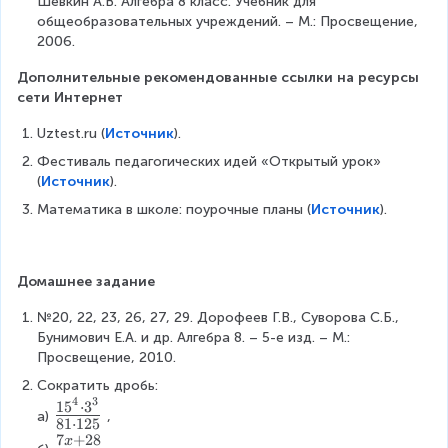
y
^
Шевкин А.В. Алгебра 8 класс. Учебник для 
-
^
}
}
{
c
}
d
}
b
d
^
{
общеобразовательных учреждений. – М.: Просвещение, 
y
7
{
=
x
{
=
o
}
^
o
{
2
2006.
^
=
6
\
^
1
\
t
{
t
2
}
2
1
b
fr
2
0
fr
4
2
2
Дополнительные рекомендованные ссылки на ресурсы 
}
}
}
2
}
a
-
a
a
^
}
}
сети Интернет
}
8
=
c
y
}
c
{
\
{
-
{
^
Uztest.ru (
Источник
).
{
{
2
c
6
\
3
2
1
9
}
d
b
Фестиваль педагогических идей «Открытый урок» 
fr
\
}
5
b
}
o
^
(
Источник
).
a
c
}
}
{
t
2
c
Математика в школе: поурочные планы (
Источник
).
d
.
{
1
3
\
{
o
1
}
}
c
-
t
5
=
=
d
2
5
}
1
\
o
Домашнее задание
,
0
.
4
fr
t
4
}
4
a
2
№20, 22, 23, 26, 27, 29. Дорофеев Г.В., Суворова С.Б., 
}
{
c
}
Бунимович Е.А. и др. Алгебра 8. – 5-е изд. – М.: 
{
4
{
=
Просвещение, 2010.
6
\
3
\
Сократить дробь: 
\
c
a
fr
4
3
1
5
⋅
3
\
c
d
}
a
а)
, 
81
⋅
125
d
o
f
{
c
7
+
28
x
\