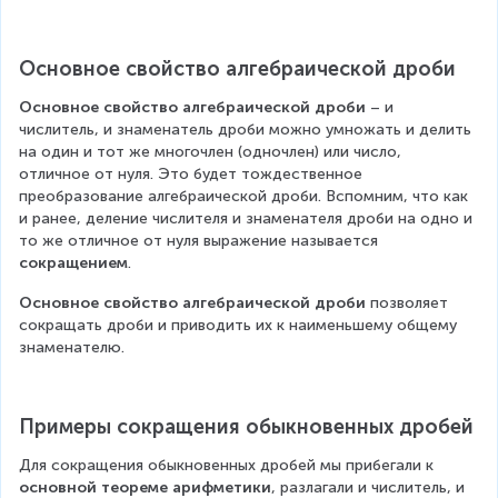
:
}
c
{
{
2
4
}
{
{
Q
2
+
2
3
}
}
{
:
Основное свойство алгебраической дроби
5
}
:
{
3
2
:
=
3
}
Основное свойство алгебраической дроби
 – и 
2
4
3
3:
+
=
числитель, и знаменатель дроби можно умножать и делить 
}
,
2
\
1
\
на один и тот же многочлен (одночлен) или число, 
{
5
}
fr
c
1
отличное от нуля. Это будет тождественное 
2
.
{
a
преобразование алгебраической дроби. Вспомним, что как 
:
6
d
}
c
и ранее, деление числителя и знаменателя дроби на одно и 
2
:
o
=
{
то же отличное от нуля выражение называется 
}
3
2
t
\
сокращением
.
=
}
+
\
=
4
fr
Основное свойство алгебраической дроби
 позволяет 
5
fr
\
}
a
сокращать дроби и приводить их к наименьшему общему 
}
a
fr
знаменателю.
{
=
c
c
a
1
{
c
\
{
}
2
{
fr
2
=
+
2
Примеры сокращения обыкновенных дробей
7
a
}
2
}
Для сокращения обыкновенных дробей мы прибегали к 
,
{
c
{
основной теореме арифметики
, разлагали и числитель, и 
5
2