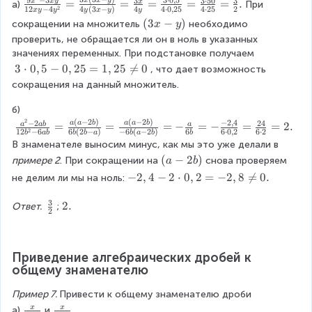
-
\
3
3
⋅
50
3
fr
x
x
y
x
x
y
=
=
=
=
=
.
x
\
а)
При 
2
3
2
12
−
4
4
(
3
−
)
4
4
⋅
0
,
25
4
⋅
25
2
^
2
x
y
y
y
x
y
y
2
fr
a
fr
}
x
(
(
3
−
)
сокращении на множитель
необходимо 
x
y
{
^
a
a
c
a
}
y
3
4
проверить, не обращается ли он в ноль в указанных 
4
b
c
{
c
}
x
}
значениях переменных. При подстановке получаем
}
}
{
5
{
{
-
}
=
3
3
⋅
0
,
5
−
0
,
25
=
1
,
25

=
0
, что дает возможность 
{
9
^
3
1
y
\
\
1
x
сокращения на данный множитель.
4
^
2
)
fr
c
2
^
\
3
x
a
б)
d
b
2
c
\
y
2
(
−
2
)
(
−
2
)
c
−
2
,
4
o
−
2
24
\
a
a
b
a
a
b
=
=
=
−
=
−
=
=
2.
a
ab
a
^
-
d
c
2
12
−
6
6
(
2
−
)
−
6
(
−
2
)
6
6
⋅
0
,
2
6
⋅
2
-
b
ab
b
b
a
b
a
b
b
{
t
fr
{
3
o
d
В знаменателе выносим минус, как мы это уже делали в 
4
2
0
a
2
x
t
o
(
(
−
2
)
примере 2
. При сокращении на
снова проверяем 
y
a
b
^
,
c
}
y
(
t
a
^
-
−
2
,
4
−
2
⋅
0
,
2
=
−
2
,
8

=
0.
не делим ли мы на ноль:
7
5
{
-
}
5
(
-
{
2
\
-
a
6
{
\
4
2
2
3
,
\
\
2.
Ответ. 
;
c
0
^
a
1
c
2
\
b
}
4
f
\
d
,
2
b
2
d
c
)
}
-
r
2
o
2
-
}
x
o
d
2
a
.
t
5
2
y
t
o
Приведение алгебраических дробей к 
\
c
7
=
a
-
3
общему знаменателю
t
c
{
^
1
b
4
)
3
d
3
7
,
}
y
^
Пример 7. 
Привести к общему знаменателю дроби 
)
o
}
\
2
{
^
3
\
\
x
x
а)
и
, 