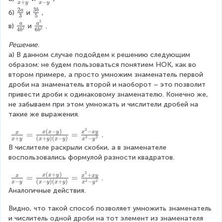
^
+
−
t
{
x
y
x
y
c
5
1
2
}
fr
f
4
2
3
\
\
a
b
б)
и
, 
0
2
d
\
2
3
5
}
{
a
r
}
f
f
2
,
}
\
o
n
\
a
a
b
в)
и
.
=
5
c
a
{
2
2
4
6
r
r
b
b
2
f
t
e
f
^
\
^
{
c
3
a
a
=
r
(
q
Решение.
r
2
fr
7
x
{
^
c
c
-
a
2
0
а) В данном случае подойдем к решению следующим 
a
-
a
}
}
x
5
{
{
2
c
^
образом: не будем пользоваться понятием НОК, как во 
c
6
c
=
{
}
\
2
3
,
{
2
втором примере, а просто умножим знаменатель первой 
{
a
{
\
x
{
c
a
b
8
a
\
дроби на знаменатель второй и наоборот – это позволит 
a
b
3
fr
+
x
d
}
}
\
^
c
привести дроби к одинаковому знаменателю. Конечно же, 
}
}
x
a
y
-
o
{
{
n
{
d
не забываем при этом умножать и числители дробей на 
{
=
(
c
}
y
t
3
5
e
2
o
такие же выражения.
4
\
3
{
}
4
}
}
q
}
t
b
fr
x
5
^
2
0
(
−
)
−
\
}
7
x
x
y
x
x
y
^
=
=
a
x
. 
-
^
2
2
2
+
(
+
)
(
−
)
−
x
y
x
y
x
y
x
y
.
fr
{
)
{
c
y
7
В числителе раскрыли скобки, а в знаменателе 
}
a
6
^
2
{
)
\
воспользовались формулой разности квадратов.
=
c
b
2
}
a
}
c
\
{
^
}
}
(
2
(
+
)
{
+
d
\
x
x
y
x
x
y
=
=
x
fr
. 
2
2
x
−
(
−
)
(
+
)
−
{
{
x
y
x
y
x
y
x
y
a
4
o
fr
a
Аналогичные действия.
}
2
7
-
y
t
a
c
{
}
^
2
(
3
c
{
Видно, что такой способ позволяет умножить знаменатель 
x
}
9
b
3
^
{
3
и числитель одной дроби на тот элемент из знаменателя 