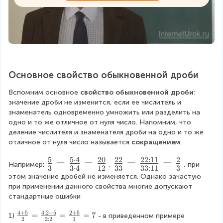
Основное свойство обыкновенной дроби
Вспомним основное 
свойство обыкновенной дроби
: 
значение дроби не изменится, если ее числитель и 
знаменатель одновременно умножить или разделить на 
одно и то же отличное от нуля число. Напомним, что 
деление числителя и знаменателя дроби на одно и то же 
отличное от нуля число называется 
сокращением
.
5
5
⋅
4
20
22
22
:
11
2
\
=
=
\
=
=
Например:
,
, при 
3
3
⋅
4
12
33
33
:
11
3
fr
fr
этом значение дробей не изменяется. Однако зачастую 
при применении данного свойства многие допускают 
a
a
стандартные ошибки
c
c
4
+
5
4
:
2
+
5
2
+
5
{
{
\
=
=
=
7
1)
- в приведенном примере 
2
2
:
2
1