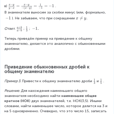
a
2
x
o
^
x
}
−
−
1
b
}
\
x
y
x
y
\
=
=
=
−
1
в)
. 
t
−
−
(
−
)
−
1
2
+
y
x
x
y
+
}
n
fr
3
В знаменателе выносим за скобки минус (или, формально,
\
y
b
{
e
a
\
-
−
1
x

=
.
). Не забываем, что при сокращении
c
}
x
y
^
a
q
c
c
1
\
d
{
{
^
-
{
d
+
1
n
\
\
-
−
1.
a
b
o
6
Ответ.
;
; 
2
−
3
{
y
x
a
b
o
e
fr
f
1
t
x
}
2
-
t
q
a
r
.
Теперь приведём пример на приведение к общему 
3
+
}
}
y
3
y
c
a
знаменателю, делается это аналогично с обыкновенными 
^
3
{
-
}
}
.
{
c
дробями.
2
y
a
b
{
=
a
{
}
}
^
^
y
\
+
1
=
=
{
{
-
fr
b
}
\
\
2
2
Приведение обыкновенных дробей к 
x
a
}
{
fr
fr
общему знаменателю
}
}
}
c
{
3
a
a
-
}
=
{
a
}
c
c
1
1
\
\
Пример 3. 
Привести к общему знаменателю дроби
и
.
b
\
3
5
5
-
{
{
f
f
^
fr
}
b
5
2
Решение. 
Для нахождения наименьшего общего 
r
r
{
a
{
}
}
x
знаменателя необходимо найти 
наименьшее общее 
a
a
2
c
3
{
+
кратное
 (
НОК
) двух знаменателей, т.е. НОК(3;5). Иными 
c
c
}
{
}
3
y
словами, найти наименьшее число, которое делится на 3 и 
{
{
}
x
}
}
на 5 одновременно. Очевидно, что это число 15, записать 
1
1
=
-