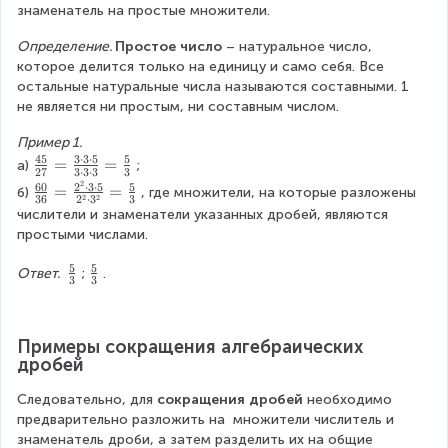
{
3
знаменатель на простые множители.
}
}
2
}
{
=
Определение. 
Простое число
 – натуральное число, 
1
1
0
которое делится только на единицу и само себя. Все 
}
}
остальные натуральные числа называются составными. 1 
=
не является ни простым, ни составным числом.
4
{
,
1
Пример 1. 
5
45
3
⋅
3
⋅
5
5
\
=
=
а)
; 
2
27
3
⋅
3
⋅
3
3
fr
2
60
2
⋅
3
⋅
5
5
\
=
=
б)
, где множители, на которые разложены 
}
2
2
36
2
⋅
3
3
a
fr
числители и знаменатели указанных дробей, являются 
c
a
простыми числами.
{
c
4
{
5
5
\
\
Ответ. 
;
.
3
3
5
6
f
f
}
0
r
r
{
}
a
a
2
Примеры сокращения алгебраических 
{
c
c
дробей
7
3
{
{
}
6
5
5
Следовательно, для 
сокращения дробей
 необходимо 
=
}
}
}
предварительно разложить на  множители числитель и 
\
=
{
{
знаменатель дроби, а затем разделить их на общие 
fr