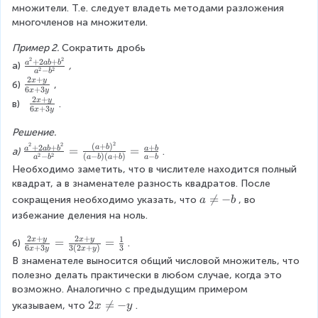
\
3
3
множители. Т.е. следует владеть методами разложения 
a
fr
}
}
многочленов на множители.
c
a
{
c
Пример 2.
 Сократить дробь 
3
{
2
2
+
2
+
\
a
ab
b
а)
, 
\
2
2
2
−
a
b
fr
2
+
c
x
y
\
б)
, 
^
6
+
3
a
x
y
d
fr
2
2
+
x
y
\
в)  
.
c
6
+
3
o
a
x
y
\
fr
{
t
c
c
a
Решение. 
a
3
{
d
c
2
2
2
(
+
)
\
^
+
2
+
+
a
b
=
=
a
ab
b
a
b
а)
.
\
2
o
2
2
−
(
−
)
(
+
)
−
{
a
b
a
b
a
b
a
b
fr
{
c
x
Необходимо заметить, что в числителе находится полный 
t
2
a
2
d
+
квадрат, а в знаменателе разность квадратов. После 
3
x
c
}
o
y
a

=
−
\
сокращения необходимо указать, что
, во 
a
b
+
{
+
t
}
\
c
избежание деления на ноль.
y
a
2
5
{
n
d
}
^
a
}
6
2
+
2
+
1
e
x
y
x
y
o
\
=
=
б)
.
{
{
b
6
+
3
3
(
2
+
)
3
x
y
x
y
{
x
q
t
fr
6
2
В знаменателе выносится общий числовой множитель, что 
+
3
+
-
5
a
x
}
полезно делать практически в любом случае, когда это 
b
\
3
b
}
c
+
+
возможно. Аналогично с предыдущим примером 
^
c
y
{
{
3
2
{
2
2

=
−
указываем, что
.
x
y
d
}
2
2
y