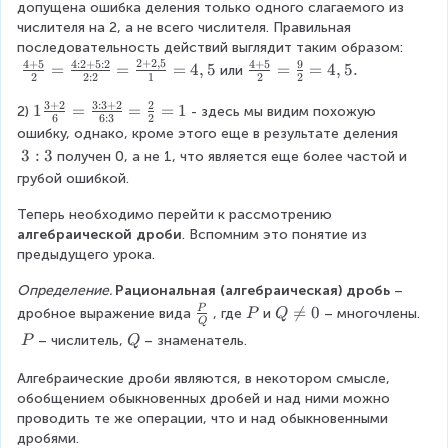
fr
допущена ошибка деления только одного слагаемого из 
5
2
a
числителя на 2, а не всего числителя. Правильная 
}
2
c
последовательность действий выглядит таким образом:
{
{
}
2
+
2
,
5
4
+
5
4
:
2
+
5
:
2
4
+
5
9
\
=
=
=
4
,
5
\
=
=
4
,
5.
или
2
2
:
2
1
2
2
4
fr
fr
3
{
+
3
+
2
3
:
3
+
2
2
a
a
1
1
=
=
=
1
2)
- здесь мы видим похожую 
}
3
6
6
:
3
2
5
c
c
\
ошибку, однако, кроме этого еще в результате деления
}
=
3
{
{
fr
3
3
:
3
получен 0, а не 1, что является еще более частой и 
{
4
4
a
\
}
:
грубой ошибкой.
2
+
+
c
3
fr
=
}
5
5
{
Теперь необходимо перейти к рассмотрению 
=
a
\
}
}
3
алгебраической дроби
. Вспомним это понятие из 
\
{
{
+
c
fr
предыдущего урока.
fr
2
2
2
{
a
a
}
}
}
Определение. 
Рациональная (алгебраическая) дробь
 – 
c
5
c
=
=
{
\
\
Q

=
0
P
дробное выражение вида
, где
и
– многочлены.
P
Q
{
Q
\
\
6
fr
\
\
\
{
\
\
– числитель,
– знаменатель.
P
Q
4
fr
fr
}
a
P
n
\
\
c
2
:
a
a
=
c
e
Алгебраические дроби являются, в некотором смысле, 
P
Q
2
d
2:
c
c
\
{
q
обобщением обыкновенных дробей и над ними можно 
+
{
{
fr
P
0
o
1
проводить те же операции, что и над обыкновенными 
5
4
9
a
}
дробями.
t
1
}