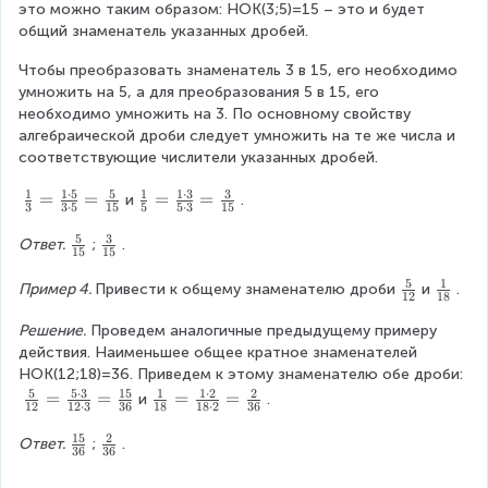
{
это можно таким образом: НОК(3;5)=15 – это и будет 
}
}
\
y
3
общий знаменатель указанных дробей.
{
{
fr
}
(
3
5
a
{
2
Чтобы преобразовать знаменатель 3 в 15, его необходимо 
}
}
c
-
x
умножить на 5, а для преобразования 5 в 15, его 
{
(
+
необходимо умножить на 3. По основному свойству 
(
x
y
алгебраической дроби следует умножить на те же числа и 
a
-
)
соответствующие числители указанных дробей.
+
y
}
b
)
1
1
⋅
5
5
1
1
⋅
3
3
\
=
=
\
=
=
и
.
=
)
3
3
⋅
5
15
5
5
⋅
3
15
}
fr
fr
\
^
=
5
3
a
a
\
\
fr
Ответ.
;
.
{
15
15
\
c
c
f
f
a
2
fr
5
1
{
{
r
r
\
\
c
Пример 4. 
Привести к общему знаменателю дроби
и
.
}
12
18
a
1
1
a
a
f
f
{
}
c
}
}
c
c
Решение.
 Проведем аналогичные предыдущему примеру 
r
r
1
{
{
{
{
{
{
действия. Наименьшее общее кратное знаменателей 
a
a
}
(
1
3
5
5
3
НОК(12;18)=36. Приведем к этому знаменателю обе дроби:
c
c
{
a
}
}
}
5
5
⋅
3
15
1
1
⋅
2
2
}
}
{
{
3
\
=
=
\
=
=
и
.
-
{
12
12
⋅
3
36
18
18
⋅
2
36
=
=
{
{
5
1
}
fr
fr
b
-
\
\
1
1
15
2
}
}
a
a
\
\
Ответ.
;
.
)
1
36
36
fr
fr
5
5
{
{
c
c
f
f
(
}
a
a
}
}
1
1
{
{
r
r