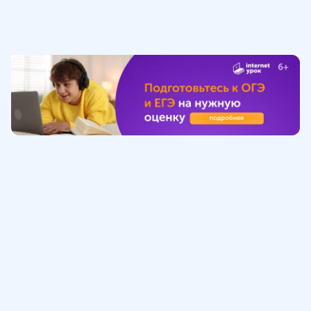
Обучение
ИнтернетУрок
Помощь