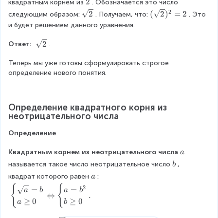
e
\
2
g
квадратным корнем из
. Обозначается это число 
o
q
}
2
n
\
e
2
w
\
0
(
2
(
2
)
=
2
следующим образом:
. Получаем, что:
. Это 
-
\
d
2
q
\
s
)
\
и будет решением данного уравнения.
2
e
{
0
b
q
s
^
n
c
\
e
r
q
\
2
Ответ: 
.
2
d
a
e
g
t
r
s
=
{
s
n
i
{
t
q
Теперь мы уже готовы сформулировать строгое 
0
c
e
d
n
2
{
r
определение нового понятия.
\
a
s
{
{
}
2
t
\
s
}
c
c
}
{
x
e
.
a
a
)
2
\
s
Определение квадратного корня из 
s
s
^
}
g
неотрицательного числа
}
e
e
2
e
s
s
=
Определение
q
}
}
2
0
\
(
\
Квадратным корнем из неотрицательного числа
a
\
L
x
\
e
\
называется такое число неотрицательное число
, 
b
ef
-
a
n
\
\
квадрат которого равен
:
a
t
1
d
b
\
ri
{
{
\
2
)
=
=
a
b
a
b
{
⇔
.
a
g
b
(
≥
0
≥
0
c
a
b
h
e
x
a
t
g