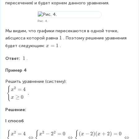
2
x
1
(
пересечения) и будет корнем данного уравнения.
-
g
}
^
x
1
e
=
2
+
=
q
1
(
2
Рис. 4.
0
0
\
x
)
\
\
\
Мы видим, что графики пересекаются в одной точке, 
\
=
\
e
x
\
1
абсцисса которой равна
. Поэтому решение уравнения 
g
0
x
n
\
\
x
=
1
e
будет следующим:
.
x
\
+
d
g
1
=
q
L
1
{
e
1
0
\
1
Ответ: 
.
ef
=
c
q
)
\
t
0
a
0
Пример 4
1
ri
\
s
\
g
e
e
e
Решить уравнение (систему):
h
n
s
n
{
\
2
=
4
t
x
d
}
.
d
b
a
≥
0
{
x
.
{
e
r
c
c
g
r
a
Решение:
a
i
o
s
s
n
w
I способ
e
e
{
\
s
s
c
{
{
{
\
2
2
2
b
=
4
−
2
=
0
(
−
2
)
(
+
2
)
=
0
x
x
x
x
}
}
⇔
⇔
⇔
a