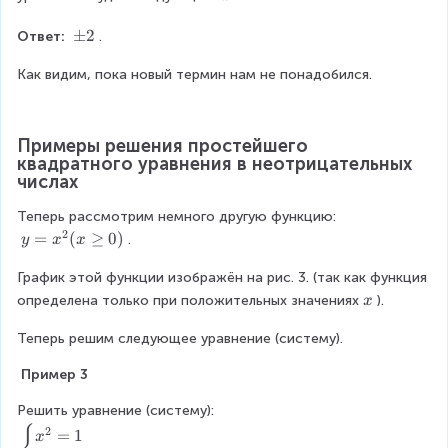
2
2
t
=
-
a
\
\
±
2
Ответ: 
.
4
r
p
p
=
r
m
Как видим, пока новый термин нам не понадобился.
m
0
o
2
2
\
w
L
(
Примеры решения простейшего 
ef
x
квадратного уравнения в неотрицательных 
t
-
числах
ri
1
g
)
Теперь рассмотрим немного другую функцию:
h
(
2
y
=
(
≥
0
)
.
y
x
x
t
x
=
a
+
График этой функции изображён на рис. 3. (так как функция 
x
r
1
^
\
определена только при положительных значениях
).
x
r
)
2
\
o
=
(
Теперь решим следующее уравнение (систему).
x
w
0
x
x
\
 Пример 3
\
^
L
g
2
ef
Решить уравнение (систему):
e
-
t
\
2
=
1
q
x
2