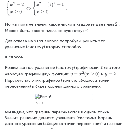
t
o
c
}
{
{
\
2
2
2
=
2
−
(
?
)
=
0
\
x
x
a
w
⇔
.
a
b
e
≥
0
≥
0
x
x
r
\
s
e
n
r
b
e
g
d
\
2
o
Но мы пока не знаем, какое число в квадрате даёт нам
. 
e
s
i
{
\
w
g
Может быть, такого числа не существует?
}
n
c
2
\
i
x
{
a
Для ответа на этот вопрос попробуем решить это 
b
n
^
c
s
уравнение (систему) вторым способом.
e
{
{
a
e
g
c
2
s
s
II способ
i
a
}
e
}
n
s
=
s
Решим данное уравнение (систему) графически. Для этого 
\
{
e
2
}
2
L
y
=
(
≥
0
)
y
=
2
нарисуем графики двух функций:
и
. 
y
x
x
y
c
s
\
x
ef
=
=
Пересечение этих графиков (точнее, абсцисса точки 
a
}
\
^
t
x
2
пересечения) и будет корнем данного уравнения.
s
x
x
2
ri
^
e
=
\
=
g
2
s
2
g
2
h
(
Рис. 6.
}
\
e
\
t
x
x
\
q
Мы видим, что графики пересекаются в одной точке. 
\
a
\
^
x
0
Значит, решение данного уравнения (системы). Корень 
x
r
g
{
=
\
данного уравнения (абсцисса точки пересечения) и назвали 
\
r
e
2
-