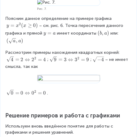
+
s
a
i
1
e
Рис. 7.
r
n
)
s
r
{
=
Поясним данное определение на примере графика
}
o
c
0
2
y
=
(
≥
0
)
– см. рис. 6. Точка пересечения данного 
y
x
x
\
w
a
\
=
L
y
=
(
(
,
)
графика и прямой
имеет координаты
или:
y
a
b
a
\
s
\
x
ef
=
b
(
(
,
)
a
a
b
e
x
^
t
a
,
\
e
s
\
2
ri
a
Рассмотрим примеры нахождения квадратных корней:
s
g
}
g
(
g
)
2
2
q
\
\
4
=
2
⇔
2
=
4
9
=
3
⇔
3
=
9
\
−
4
;
;
– не имеет 
i
\
e
x
h
r
s
s
s
n
s
смысла, так как
q
\
t
t
q
q
q
{
q
0
g
a
{
r
r
r
c
r
\
e
r
a
t
t
t
a
t
e
q
r
}
{
{
{
s
{
n
2
0
\
0
=
0
⇔
0
=
0
.
o
,
4
9
-
e
a
d
)
s
w
a
}
}
4
s
}
{
q
\
)
=
=
}
}
=
c
r
b
2
3
x
Решение примеров и работа с графиками
b
a
t
e
\
\
^
\
s
{
g
Используем вновь введённое понятие для работы с 
L
L
2
\
e
0
i
графиками и решения уравнений.
ef
ef
-
a
s
}