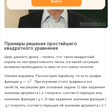
Войти
Примеры решения простейшего 
квадратного уравнения
Цель данного урока – понять, что такое квадратный 
корень из неотрицательного числа, и в какой ситуации 
возникла необходимость ввести это новое понятие.
Начнём издалека. Рассмотрим параболу, то есть график 
2
y
=
функции
. При изучении этого графика и его 
y
x
=
свойств, мы решали две основные задачи: 1) при заданном 
x
\
значении аргумента (
) получить соответствующее ему 
x
^
\
\
значение функции (
); 2) при заданном значении функции (
y
2
x
\
\
\
) получить соответствующие ей значения аргумента (
).
y
x
y
\
\