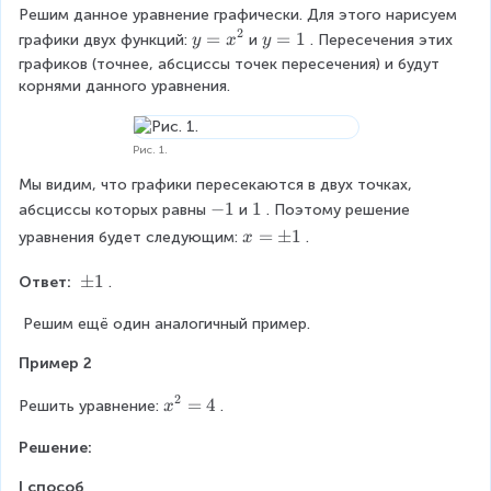
ri
Решим данное уравнение графически. Для этого нарисуем 
g
2
y
=
y
=
1
графики двух функций:
и
. Пересечения этих 
y
x
y
h
=
=
графиков (точнее, абсциссы точек пересечения) и будут 
t
x
1
корнями данного уравнения.
a
^
r
2
r
Рис. 1.
o
w
Мы видим, что графики пересекаются в двух точках, 
x
-
−
1
\
1
абсциссы которых равны
и
. Поэтому решение 
^
1
\
x
=
±
1
уравнения будет следующим:
.
x
2
1
=
-
\
\
±
1
Ответ: 
.
1
p
p
=
m
 Решим ещё один аналогичный пример.
m
0
1
1
\
Пример 2
L
ef
2
x
=
4
Решить уравнение:
.
x
t
^
ri
Решение:
2
g
=
I способ
h