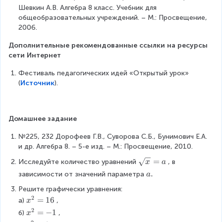
h
s
^
d
Шевкин А.В. Алгебра 8 класс. Учебник для 
e
t
}
2
{
общеобразовательных учреждений. – М.: Просвещение, 
n
a
\
\
c
2006.
d
r
L
\
a
{
r
ef
Дополнительные рекомендованные ссылки на ресурсы 
b
s
c
o
t
сети Интернет
\
e
a
w
ri
g
s
s
\
g
Фестиваль педагогических идей «Открытый урок» 
e
}
e
b
h
(
Источник
).
q
\
s
e
t
0
L
}
g
a
\
ef
\
i
r
e
t
L
Домашнее задание
n
r
n
ri
ef
{
o
d
g
№225, 232 Дорофеев Г.В., Суворова С.Б., Бунимович Е.А. 
t
c
w
{
h
и др. Алгебра 8. – 5-е изд. – М.: Просвещение, 2010.
ri
a
x
c
t
g
s
=
\
=
Исследуйте количество уравнений
, в 
x
a
a
a
h
e
\
s
\
.
зависимости от значений параметра
a
s
r
t
s
s
q
\
e
r
a
Решите графически уравнения: 
}
q
r
a
s
o
r
2
x
=
16
\
r
а)
, 
t
x
.
}
w
r
^
B
t
{
2
x
=
−
1
б)
, 
x
.
\
o
2
i
{
x