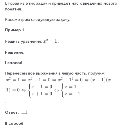
Вторая из этих задач и приведёт нас к введению нового 
y
x
понятия.
Рассмотрим следующую задачу.
Пример 1
2
x
=
1
Решить уравнение:
.
x
^
Решение:
2
=
I способ
1
Перенесём все выражения в левую часть, получим:
2
2
2
2
x
=
1
⇔
−
1
=
0
⇔
−
1
=
0
⇔
(
−
1
)
(
+
x
x
x
x
x
^
{
{
−
1
=
0
=
1
x
x
1
)
=
0
⇔
⇔
2
+
1
=
0
=
−
1
x
x
=
.
1
\
\
±
1
Ответ: 
.
L
p
ef
II способ
m
t
1