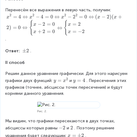
4
t
Перенесём все выражения в левую часть, получим:
a
2
2
2
2
x
=
4
⇔
−
4
=
0
⇔
−
2
=
0
⇔
(
−
2
)
(
+
x
x
x
x
x
r
^
{
{
−
2
=
0
=
2
r
x
x
2
)
=
0
⇔
⇔
2
o
+
2
=
0
=
−
2
x
x
=
w
.
4
x
\
^
\
±
2
Ответ: 
.
L
2
p
ef
-
II способ
m
t
1
2
ri
^
Решим данное уравнение графически. Для этого нарисуем 
g
2
2
y
=
y
=
4
графики двух функций:
и
. Пересечения этих 
y
x
y
h
=
=
=
графиков (точнее, абсциссы точек пересечения) и будут 
t
0
x
4
корнями данного уравнения.
a
\
^
r
L
2
r
ef
Рис. 2.
o
t
w
Мы видим, что графики пересекаются в двух точках, 
ri
x
-
−
2
\
2
g
абсциссы которых равны
и
. Поэтому решение 
^
2
\
h
x
=
±
2
уравнения будет следующим:
.
x