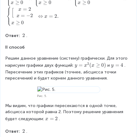
b
e
\
≥
0
≥
0
≥
0
x
x
x
\
s
⎧
e
g
L
=
2
L
[
x
e
⎨
g
i
ef
⎩
=
−
2
ef
⇔
=
2.
x
x
s
i
n
t
t
≥
0
x
}
n
{
ri
ri
x
{
c
g
g
\
2
^
Ответ: 
.
c
a
h
h
\
{
a
s
t
t
II способ
2
2
s
e
a
a
}
e
s
r
Решим данное уравнение (систему) графически. Для этого 
r
=
s
}
r
2
r
y
=
(
≥
0
)
y
=
4
нарисуем графики двух функций:
и
. 
y
x
x
y
4
}
x
o
o
=
=
Пересечение этих графиков (точнее, абсцисса точки 
\
x
-
w
w
x
4
пересечения) и будет корнем данного уравнения.
\
^
2
\
\
^
x
{
=
b
b
2
\
2
0
e
e
(
g
Рис. 5.
}
\
g
g
x
e
=
\
i
Мы видим, что графики пересекаются в одной точке, 
i
\
q
4
x
n
абсцисса которой равна 2. Поэтому решение уравнения 
n
g
0
\
+
{
x
=
2
будет следующим:
.
x
{
e
\
\
2
c
=
c
q
e
x
=
a
2
\
2
Ответ: 
.
a
0
n
\
0
s