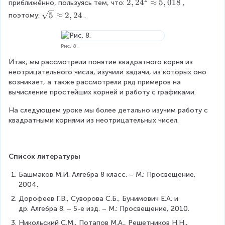
(
s
h
2
2
a
i
2
2
,
2
4
≈
5
,
018
приближённо, пользуясь тем, что:
, 
)
\
x
1
\
p
\
e
t
}
s
n
,
^
\
5
≈
2
,
24
g
поэтому:
.
^
,
a
p
s
s
a
\
e
{
2
2
s
e
2
9
p
r
q
}
r
a
s
c
4
=
q
q
=
6
p
o
r
.
r
p
}
a
^
2
r
0
2
Рис. 8.
r
x
t
o
p
x
s
{
)
t
\
\
o
1
{
w
r
^
Итак, мы рассмотрели понятие квадратного корня из 
e
2
{
e
\
x
,
5
\
o
{
неотрицательного числа, изучили задачи, из которых оно 
s
}
5
n
x
1
9
}
b
x
2
возникает, а также рассмотрели ряд примеров на 
}
\
}
d
\
,
8
)
e
1
}
вычисление простейших корней и работу с графиками.
x
a
\
{
g
4
8
^
g
,
=
^
p
a
c
e
\
2
На следующем уроке мы более детально изучим работу с 
i
4
1
2
p
p
a
q
a
=
квадратными корнями из неотрицательных чисел.
n
1
\
=
r
p
s
0
p
5
{
\
5
o
r
e
\
p
)
c
x
\
x
o
s
e
r
a
\
\
5
x
}
Список литературы
n
o
s
g
x
,
2
\
d
x
e
e
\
0
Башмаков М.И. Алгебра 8 класс. – М.: Просвещение, 
,
L
{
2
s
q
g
1
2004.
2
ef
c
}
0
e
8
4
t
a
Дорофеев Г.В., Суворова С.Б., Бунимович Е.А. и 
a
\
q
ri
s
др. Алгебра 8. – 5-е изд. – М.: Просвещение, 2010.
=
e
0
g
e
b
n
Никольский С.М., Потапов М.А., Решетников Н.Н., 
\