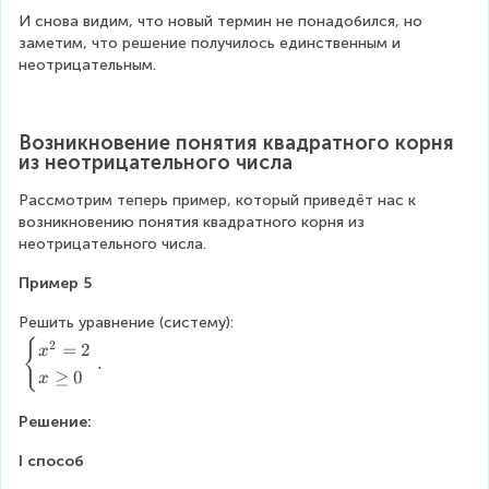
\
s
)
d
g
\
e
И снова видим, что новый термин не понадобился, но 
2
e
{
e
e
s
заметим, что решение получилось единственным и 
s
c
q
n
}
неотрицательным.
}
a
0
d
x
x
s
\
{
=
^
e
e
c
1
{
s
Возникновение понятия квадратного корня 
n
a
\
2
из неотрицательного числа
}
d
s
\
}
.
{
e
x
-
Рассмотрим теперь пример, который приведёт нас к 
c
s
=
1
возникновению понятия квадратного корня из 
a
}
-
^
неотрицательного числа.
s
\
1
2
e
L
\
Пример 5
=
s
ef
e
0
}
t
Решить уравнение (систему):
n
\
\
ri
{
\
d
2
=
2
\
x
L
.
g
b
{
x
≥
0
x
ef
h
e
c
\
t
t
g
a
g
Решение:
ri
a
i
s
e
g
r
n
e
I способ
q
h
r
{
s
0