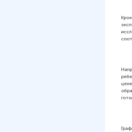
\i
n
Q
Кром
\
эксп
\
иссл
0,
соот
x
\i
n
R
Напр
\
ребе
b
цене
a
обра
c
гото
k
sl
a
s
h
Граф