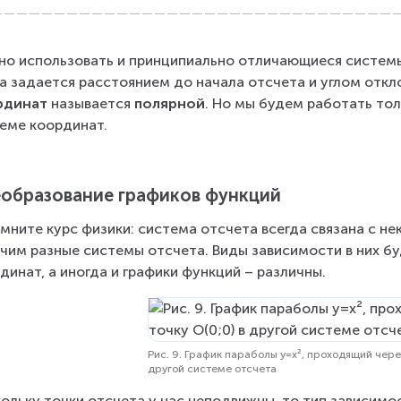
c
i
r
о использовать и принципиально отличающиеся системы 
c
а задается расстоянием до начала отсчета и углом откло
}
рдинат 
называется
 полярной
. Но мы будем работать тол
еме координат.
образование графиков функций
мните курс физики: система отсчета всегда связана с н
чим разные системы отсчета. Виды зависимости в них бу
динат, а иногда и графики функций – различны.
Рис. 9. График параболы y=x², проходящий чере
другой системе отсчета
ольку точки отсчета у нас неподвижны, то тип зависимос