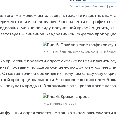
Рис. 4. Графики базовых функц
е того, мы можем использовать графики известных нам 
еримента или исследования. Если нанести на график точ
едования, можно по виду полученной кривой оценить, ка
ветствует – линейной, квадратичной, обратно пропорцион
Рис. 5. Приближение графиков функций к базо
имер, можно провести опрос: сколько готовы платить ро
нка? Поставим по одной оси цену, по другой – количеств
. Отметив точки и соединив их, получим следующую крив
тной пропорциональности. Что вполне логично: чем бол
вы покупать продукт. В экономике эта кривая носит назва
Рис. 6. Кривая спроса
ик функции определяется не только типом зависимости ве