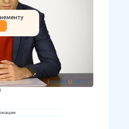
онементу
и