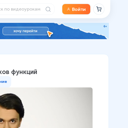
Войти
ков функций
ние