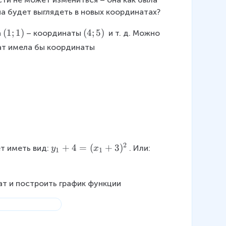
на будет выглядеть в новых координатах?
(
(
1
;
1
)
(
(
4
;
5
)
а
– координаты
 и т. д. Можно 
1
4
ат имела бы координаты
;
;
1
5
)
)
2
y
+
4
=
(
+
3
)
т иметь вид:
. Или:
y
x
1
1
_
1
+
ат и построить график функции
4
=
(