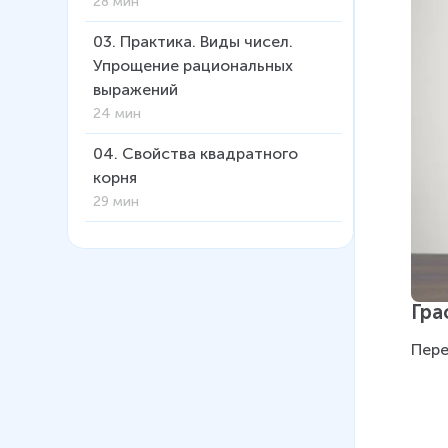
28 мин
03
.
Практика. Виды чисел.
Упрощение рациональных
выражений
24 мин
04
.
Свойства квадратного
корня
29 мин
05
.
Квадратные уравнения (Г. Г.
Гаицгори)
34 мин
Гра
06
.
Практика. Решение
Пере
квадратных и дробно-
рациональных уравнений
17 мин
07
.
Системы уравнений