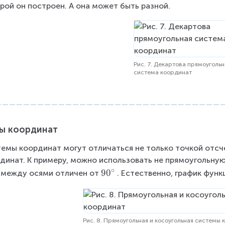
рой он построен. А она может быть разной.
Рис. 7. Декартова прямоугольн
система координат
ы координат
емы координат могут отличаться не только точкой отсче
динат. К примеру, можно использовать не прямоугольную 
∘
9
9
0
 между осями отличен от
. Естественно, график функ
0
^
{
\
Рис. 8. Прямоугольная и косоугольная системы