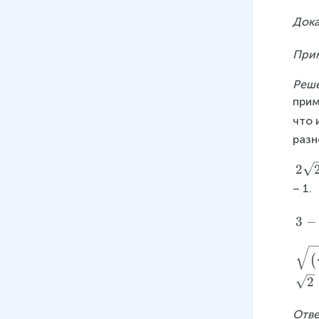
q
h
q
+
t)
\
2
1
rt
~
}
rt
t
rt
Дока
2
\
s
\
}
{
в
\
{
a
{
\
c
q
c
{
3
се
c
2
rr
2
Прим
s
d
rt
d
\
}
г
d
}
o
}
q
o
{
o
s
}
д
o
Реш
\
w
+
rt
t
2
t
q
}
а
t
ri
a
прим
\l
{
\f
}
1
rt
=
}
\
g
>
ef
что 
2
r
+
7
{
{
}
s
h
0
t(
}
a
2
}
2
разн
\
q
t)
\
=
c
=
+
}
fr
rt
^
2
s
2
3
{
3
\
-
a
{
{
{
q
+
\l
+
s
1
– 1.
c
5
2
\
rt
2
ef
2
q
}
{
}
}
s
3
{
\
t(
\
rt
\
3
−
4
+
=
q
-
2
s
\
s
{
c
}
\l
3
rt
2
}
q
\
s
q
4
d
{
ef
(
+
{
{
\
rt
s
q
rt
\
o
\
t(
{
2
2
2
\
ri
{
q
rt
{
c
t
s
\
\
\
}
s
g
2
rt
{
2
d
\
q
s
s
s
Отве
}
q
h
}
{