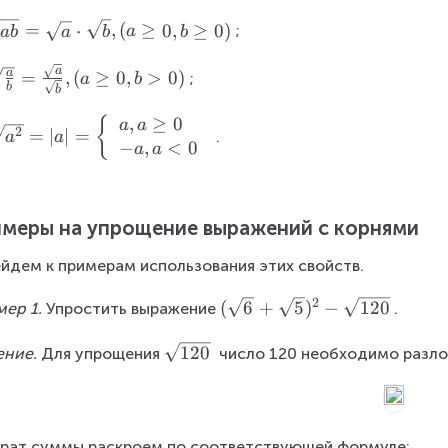
ef
t(
=
⋅
,
(
≥
0
,
≥
0
)
;
ab
a
b
a
b
{
\
a
a
=
,
(
≥
0
,
>
0
)
;
a
b
b
b
s
q
,
≥
0
l
{
a
a
2
=
∣
∣
=
.
a
a
rt
−
,
<
0
f
a
a
{
a
}
меры на упрощение выражений с корнями
}
\
t
йдем к примерам использования этих свойств.
ri
g
2
(
(
6
+
5
)
−
120
ер 1. 
Упростить выражение
.
h
\
t)
\
120
s
ние. 
Для упрощения
 число 120 необходимо разл
^
s
q
{
q
rt
2
r
{
}
t
6
=
рат суммы раскроем по соответствующей формуле: