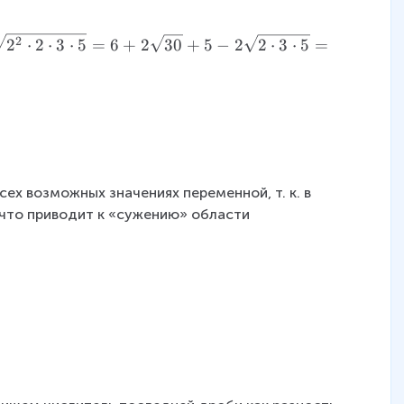
2
2
⋅
2
⋅
3
⋅
5
=
6
+
2
30
+
5
−
2
2
⋅
3
⋅
5
=
ех возможных значениях переменной, т. к. в 
что приводит к «сужению» области 