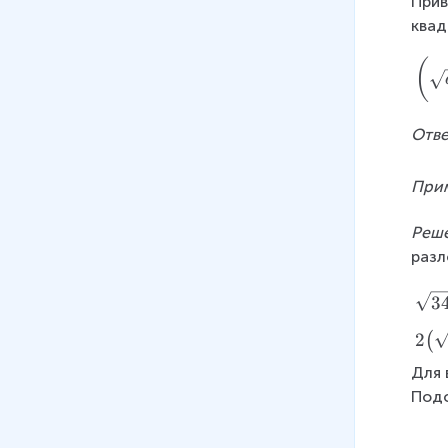
Прив
s
{
b
e
)
{
a
квад
q
6
}
q
}
se
rt
}
},
0,
{
s
\l
(
{
+
(
b
a
}
ef
a
\
a
\
a
\
t(
}
s
\
g
\
q
Отве
\
}
q
g
e
g
u
s
+
rt
e
q
e
a
q
Прим
1
{
q
0
q
d
rt
>
5
0,
)
0
a
{
Реше
0,
}
b
}
\
a
разл
{
)
>
\
g
}
\
^
0
\
e
^
\
3
m
{
)
{
q
{
b
a
2
-
0
2
(
\
e
t
}
a
\
se
gi
h
Для 
-
a
\
t
n
r
\
Подс
\
m
{
m
s
0
s
in
al
{
q