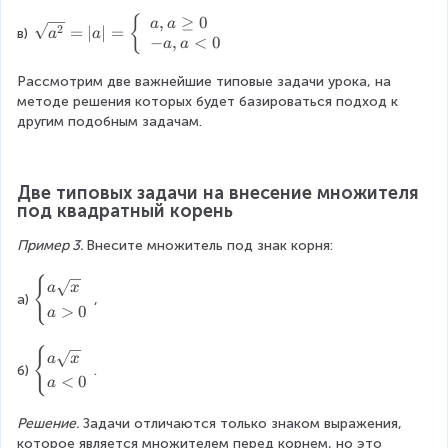
e
r
q
,
≥
0
\
{
a
a
q
2
=
∣
∣
=
t
в)
r
a
a
le
−
,
<
0
0
a
a
{
t
ft
\
a
{
.
Рассмотрим две важнейшие типовые задачи урока, на 
e
b
\
\
методе решения которых будет базироваться подход к 
n
}
fr
s
другим подобным задачам.
d
}
a
q
{
=
c
r
c
{
{
t
a
Две типовых задачи на внесение множителя 
\
a
{
s
под квадратный корень
s
}
a
e
q
{
^
s
Пример 3. 
Внесите множитель под знак корня:
r
b
{
}
t
}
2
{
\
\
a
x
{
}
а)
,
}
b
L
>
0
a
a
=
}
e
ef
}
\
=
g
t
}
{
\
fr
a
x
|
i
ri
б)
.
\
b
a
<
0
a
n
a
g
c
e
c
|
{
h
d
g
{
=
c
Решение.
 Задачи отличаются только знаком выражения, 
t
o
i
\
\
a
которое является множителем перед корнем, но это 
a