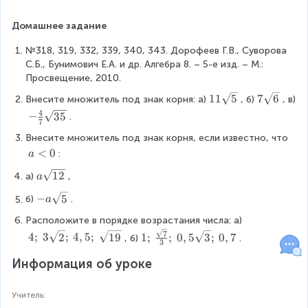
^
2
x
{
g
{
}
^
3
Домашнее задание
h
3
{
{
}
t
}
x
2
№318, 319, 332, 339, 340, 343. Дорофеев Г.В., Суворова 
}
a
)
^
}
С.Б., Бунимович Е.А. и др. Алгебра 8. – 5-е изд. – М.: 
=
r
^
{
}
Просвещение, 2010.
\
r
{
2
}
s
o
1
7
11
5
7
6
2
Внесите множитель под знак корня: а)
, б)
, в)
}
=
q
w
1
\
}
}
4
-
-
−
35
.
r
p
7
\
s
}
}
\
\
t
<
Внесите множитель под знак корня, если известно, что
s
q
\
=
s
f
{
0
a
<
0
q
r
:
a
s
\
q
r
p
\
<
r
t
q
s
r
a
a
12
^
а)
,
a
R
0
t
{
r
q
t
c
\
{
i
{
6
t
r
{
-
{
−
5
б)
.
a
s
5
g
5
}
{
t
\
a
4
q
}
h
Расположите в порядке возрастания числа: а)
}
\
{
fr
\
}
r
}
t
1
7
4
4
;
3
2
;
4
,
5
;
19
1
;
;
0
,
5
3
;
0
,
7
fr
\
, б)
.
a
s
{
3
t
a
;
;
a
fr
c
q
7
{
r
\
Информация об уроке
\
c
a
{
r
}
1
r
:
:
{
c
2
t
\
2
o
\
3
2
{
x
{
s
Учитель
:
}
w
f
\
}
2