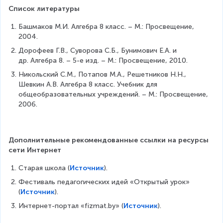
o
q
{
2
\
}
\
x
2
}
Список литературы
w
r
5
p
g
fr
^
}
}
p
t
}
^
e
a
{
Башмаков М.И. Алгебра 8 класс. – М.: Просвещение, 
}
\
{
}
{
q
c
2
2004.
\
g
p
5
0
{
}
c
e
Дорофеев Г.В., Суворова С.Б., Бунимович Е.А. и 
^
}
\
2
}
d
q
др. Алгебра 8. – 5-е изд. – М.: Просвещение, 2010.
{
}
R
}
\
o
0
2
i
Никольский С.М., Потапов М.А., Решетников Н.Н., 
{
c
t
}
g
Шевкин А.В. Алгебра 8 класс. Учебник для 
-
d
\
}
h
общеобразовательных учреждений. – М.: Просвещение, 
p
o
s
\
t
2006.
}
t
q
c
a
}
\
r
d
r
=
s
t
o
r
-
q
{
Дополнительные рекомендованные ссылки на ресурсы 
t
o
\
r
\
сети Интернет
\
w
s
t
fr
s
-
q
{
a
Старая школа (
Источник
).
q
p
r
\
c
r
Фестиваль педагогических идей «Открытый урок» 
>
t
fr
{
t
(
Источник
).
0
{
a
2
{
\
(
c
Интернет-портал «fizmat.by» (
Источник
).
}
p
R
p
{
{
^
i