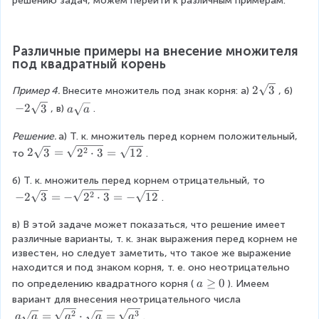
решению задач, можем перейти к различным примерам.
\
2
{
,
n
=
{
r
q
0
q
s
}
2
a
d
a
2
r
0
\
0
q
x
}
\
{
\
}
o
e
,
r
}
x
g
c
\
Различные примеры на внесение множителя 
}
w
n
b
t
}
e
a
под квадратный корень
b
\
a
d
>
{
q
s
\
c
=
{
0
a
2
0
2
3
e
Пример 4. 
Внесите множитель под знак корня: а)
, б)
g
d
-
c
^
\
}
s
e
o
-
−
2
3
a
, в)
.
a
a
|
a
{
s
\
}
q
t
2
\
a
s
2
q
\
0
\
\
Решение. 
а) Т. к. множитель перед корнем положительный, 
s
|
e
}
r
{
\
s
s
q
2
2
2
3
=
2
⋅
3
=
12
=
то
.
s
}
t
-
e
q
q
r
\
-
}
\
{
a
n
r
r
t
s
б) Т. к. множитель перед корнем отрицательный, то
\
c
3
,
d
t
t
{
q
-
2
s
−
2
3
=
−
2
⋅
3
=
−
12
.
d
}
a
{
{
{
a
r
2
q
o
<
c
x
3
}
t
\
r
в) В этой задаче может показаться, что решение имеет 
t
0
a
}
}
{
s
t
различные варианты, т. к. знак выражения перед корнем не 
\
}
s
=
3
q
{
известен, но следует заметить, что такое же выражение 
s
\
e
\
}
r
a
находится и под знаком корня, т. е. оно неотрицательно 
q
e
s
s
=
t
^
a
≥
0
по определению квадратного корня (
). Имеем 
a
r
n
}
q
\
{
{
\
вариант для внесения неотрицательного числа
t
d
r
s
3
2
g
{
a
2
3
=
⋅
=
.
a
{
a
a
a
a