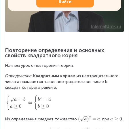
Войти
Повторение определения и основных 
свойств квадратного корня
Начнем урок с повторения теории.
Определение. 
Квадратным корнем
 из неотрицательного 
числа a называется такое неотрицательное число b, 
квадрат которого равен a.
{
{
\
2
=
=
a
b
b
a
⇔
b
≥
0
≥
0
a
b
e
g
2
(
(
)
=
a
≥
0
Из определения следует тождество
 при
.
a
a
a
i
\
\
n