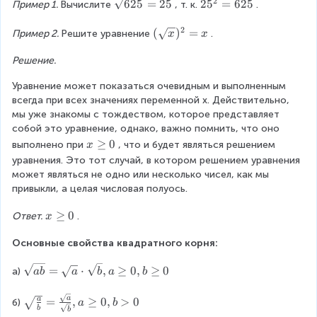
2
s
g
{
625
=
25
2
2
5
=
625
Пример 1. 
Вычислите
, т. к.
.
{
q
e
\
5
c
r
q
2
s
^
(
(
)
=
Пример 2. 
Решите уравнение
.
x
x
a
t
0
q
{
{
s
{
r
2
Решение.
\
e
a
t
}
s
s
Уравнение может показаться очевидным и выполненным 
}
{
=
q
}
всегда при всех значениях переменной x. Действительно, 
)
6
6
r
\
мы уже знакомы с тождеством, которое представляет 
^
2
2
t
s
собой это уравнение, однако, важно помнить, что оно 
{
5
5
{
q
x
≥
0
2
}
выполнено при
, что и будет являться решением 
x
x
r
\
}
}
}
уравнения. Это тот случай, в котором решением уравнения 
t
g
=
=
}
может являться не одно или несколько чисел, как мы 
{
e
a
2
)
привыкли, а целая числовая полуось.
a
q
5
^
}
0
x
≥
0
Ответ.
.
{
x
=
\
2
b
Основные свойства квадратного корня:
g
}
\
e
=
\
{
=
⋅
,
≥
0
,
≥
0
а)
q
ab
a
b
a
b
x
a
\
0
\
s
\
a
=
,
≥
0
,
>
0
a
б)
a
b
g
b
b
q
s