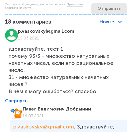
Участвуя в обсуждении, вы соглашаетесь c
Правилами
Отправить
общения на сайте.
18
комментариев
Новые
p.vaskovskyi@gmail.com
19.03.2021
здравствуйте, тест 1 

почему 93/3 - множество натуральных 
нечетных чисел, если это рациональное 
число.

31 - множество натуральных нечетных 
чисел ? 

В чем я могу ошибаться? спасибо
Свернуть
Павел Вадимович Добрынин
19.03.2021
p.vaskovskyi@gmail.com, 
Здравствуйте, 