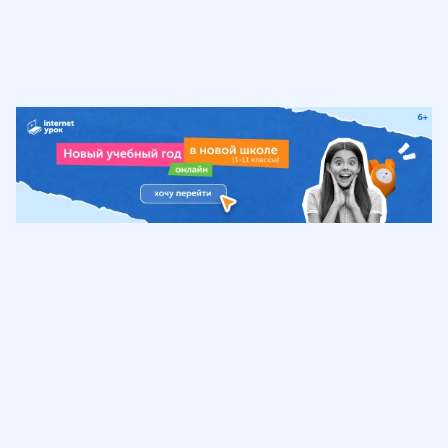
Обучение
ИнтернетУрок
Помощь