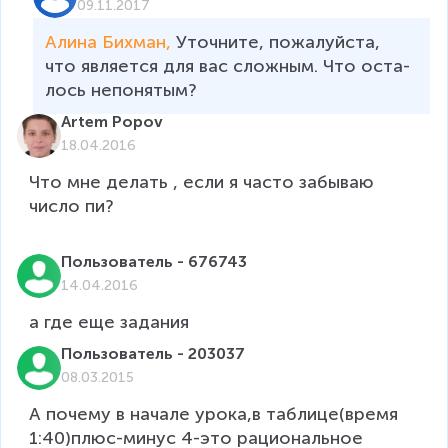
09.11.2017
Алина Бихман, 
Уточ­ни­те, по­жа­луй­ста, 
что яв­ля­ет­ся для вас слож­ным. Что оста­
лось непо­ня­тым?
Artem Popov
18.04.2016
Что мне делать , если я часто забываю 
число пи?

Пользователь - 676743
14.04.2016
Пользователь - 203037
08.03.2015
А почему в начале урока,в таблице(время 
1:40)плюс-минус 4-это рациональное 