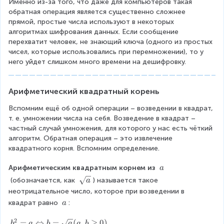
Именно из-за того, что даже для компьютеров такая 
обратная операция является существенно сложнее 
прямой, простые числа используют в некоторых 
алгоритмах шифрования данных. Если сообщение 
перехватит человек, не знающий ключа (одного из простых 
чисел, которые использовались при перемножении), то у 
него уйдет слишком много времени на дешифровку.
Арифметический квадратный корень
Вспомним ещё об одной операции – возведении в квадрат, 
т. е. умножении числа на себя. Возведение в квадрат – 
частный случай умножения, для которого у нас есть чёткий 
алгоритм. Обратная операция – это извлечение 
квадратного корня. Вспомним определение.
\
Арифметическим квадратным корнем из 
a
\
\
(обозначается, как 
) называется такое 
a
a
s
неотрицательное число, которое при возведении в 
q
\
квадрат равно 
:
a
r
\
t
2
a
b
=
⇔
=
(
,
≥
0
)
b
a
b
a
a
b