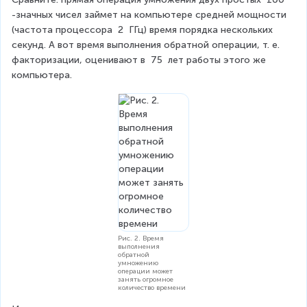
c
d
-значных чисел займет на компьютере средней мощности 
d
o
(частота процессора 
2
 ГГц) время порядка нескольких 
o
t
секунд. А вот время выполнения обратной операции, т. е. 
t
s
3
факторизации, оценивают в 
75
 лет работы этого же 
=
\
компьютера.
5
c
6
d
o
t
5
Рис. 2. Время
выполнения
обратной
умножению
операции может
занять огромное
количество времени