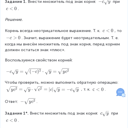
}
-
−
Задание 1.
 Внести множитель под знак корня: 
 при 
c
y
le
3
\
s
6
=
c
q
c
<
0
}
.
c
c
q
\
\
}
0
\
\
d
r
s
s
\
Решение.
l
s
}
o
t
q
q
R
t
q
t
{
r
=
r
c
<
0
Корень всегда неотрицательное выражение. Т. к. 
i
, то 
0
r
c
b
a
t
t
\
g
t
-
−
>
0
\f
. Значит, выражение будет неотрицательным. Т. е. 
c
^
·
{
{
l
h
{
c
когда мы внесём множитель под знак корня, перед корнем 
{
b
r
(
y
t
t
a
\
должен остаться знак «плюс».
6
}
a
}
0
a
a
b
g
}
^
r
}
Воспользуемся свойством корней:
t
c
\
{
r
0
c
2
{
o
-
2
2
−
=
(
−
)
⋅
=
c
y
c
y
y
c
d
}
w
c
7
o
b
|
\
Чтобы проверить, можно выполнить обратную операцию: 
t
}
^
a
s
\
2
2
=
⋅
=
∣
∣
=
−
с
с
<
0
 , т. к. 
.
y
c
y
c
c
y
c
y
b
{
{
^
q
s
\
=
3
{
r
q
l
-
2
−
4
Ответ: 
.
y
c
a
}
2
t
r
t
\
^
)
}
}
{
t
0
s
c
Задание 1*.
 Внести множитель под знак корня: 
 при 
{
c
y
^
b
y
{
=
q
\
4
c
<
0
{
.
c
^
}
y
r
s
}
1,
\
2