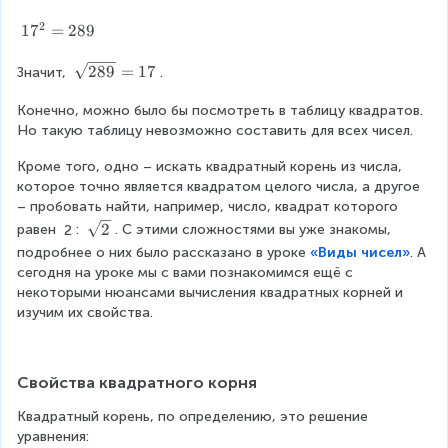
ef
3
s
=
t
2
^
q
1
1
7
=
289
4
ri
{
r
7
9
g
2
t
^
\
289
=
17
Значит, 
.
h
}
{
{
s
t
=
a
2
q
Конечно, можно было бы посмотреть в таблицу квадратов. 
a
1
}
}
r
Но такую таблицу невозможно составить для всех чисел.
r
6
(
=
t
r
Кроме того, одно – искать квадратный корень из числа, 
9
a
2
{
o
которое точно является квадратом целого числа, а другое 
,
8
2
w
– пробовать найти, например, число, квадрат которого 
b
9
8
1
\
2
\
равен 
2
: 
. С этими сложностями вы уже знакомы, 
9
0
s
g
}
подробнее о них было рассказано в уроке 
«Виды чисел»
. А 
<
q
e
=
сегодня на уроке мы с вами познакомимся ещё с 
\
r
q
1
некоторыми нюансами вычисления квадратных корней и 
s
t
0
7
изучим их свойства.
q
{
)
r
2
t
}
{
Свойства квадратного корня
2
Квадратный корень, по определению, это решение 
8
уравнения:
9