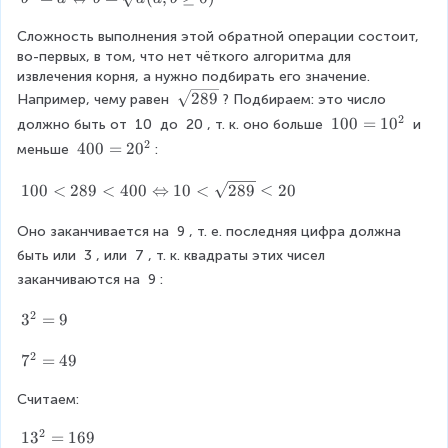
{
^
a
Сложность выполнения этой обратной операции состоит, 
{
}
во-первых, в том, что нет чёткого алгоритма для 
2
извлечения корня, а нужно подбирать его значение. 
}
=
\
289
Например, чему равен 
? Подбираем: это число 
a
s
2
1
100
=
1
0
должно быть от 
10
 до 
20
, т. к. оно больше 
 и 
\
q
0
2
4
400
=
2
0
меньше 
:
L
r
0
0
ef
t
=
0
1
100
<
289
<
400
⇔
10
<
289
<
20
t
{
1
=
0
ri
2
0
2
0
Оно заканчивается на 
9
, т. е. последняя цифра должна 
g
8
^
0
<
быть или 
3
, или 
7
, т. к. квадраты этих чисел 
h
9
{
^
2
t
}
заканчиваются на 
9
:
2
{
8
a
}
2
9
2
r
3
3
=
9
}
<
r
^
4
o
2
{
7
7
=
49
0
w
2
^
0
b
}
Считаем:
{
\
=
=
2
L
2
1
1
3
=
169
\
9
}