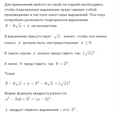
0
a
6
\f
Для применения любого из свойств корней необходимо, 
\
}
\
чтобы подкоренное выражение представляло собой 
r
R
+
s
произведение и частное некоторых выражений. Поэтому 
i
\
a
q
попробуем разложить подкоренное выражение 
g
s
r
9
9
−
6
+
c
 на множители.
x
x
h
q
t
-
t
{
r
{
6
\
В выражении присутствует 
, значит, чтобы оно имело 
x
a
t
x
1
\
s
\
x
≥
0
смысл, 
 должен быть неотрицательным: 
.
x
x
r
{
}
s
q
}
\
\
r
b
+
q
r
2
x
g
\
(
(
)
В таком случае 
 можно представить так: 
.
o
x
x
}
{
x
r
t
e
\
\
w
)
}
t
{
1
2
q
x
s
9
9
=
3
\
А число 
9
 представить так: 
.
=
{
x
0
q
=
s
6
a
x
}
r
Тогда:
3
q
-
}
}
t
^
r
b
+
2
2
9
9
−
6
+
=
3
−
6
+
(
)
{
x
x
x
{
x
t
x
-
x
2
{
Видим формулу квадрата разности 
6
}
}
a
2
2
2
\
a
−
2
+
=
(
−
)
)
:
a
ab
b
a
b
}
s
^
^
>
2
q
{
3
3
{
квадрат первого выражения – это 
;
\
r
2
^
2