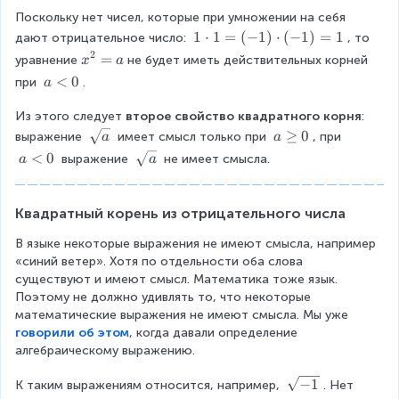
b
}
Поскольку нет чисел, которые при умножении на себя 
o
=
l
1
1
⋅
1
=
(
−
1
)
⋅
(
−
1
)
=
1
дают отрицательное число: 
b
, то 
d
\
\
2
x
=
уравнение
не будет иметь действительных корней 
x
a
{
c
g
^
a
<
0
при 
. 
a
\
d
e
{
\
s
o
q
2
Из этого следует 
l
второе свойство квадратного корня
: 
q
t
0
}
t
\
a
≥
0
выражение 
 имеет смысл только при 
, при 
a
a
r
1
\
=
0
s
\
a
<
0
\
 выражение 
 не имеет смысла.
t
a
a
=
L
a
q
g
\
s
{
(-
ef
r
e
l
q
a
1
t
t
0
t
r
Квадратный корень из отрицательного числа
}
)
ri
{
0
t
\
\
g
a
В языке некоторые выражения не имеют смысла, например 
{
g
c
h
}
«синий ветер». Хотя по отдельности оба слова 
a
e
d
t
существуют и имеют смысл. Математика тоже язык. 
}
q
o
a
Поэтому не должно удивлять то, что некоторые 
0
t
r
математические выражения не имеют смысла. Мы уже 
}
(-
r
говорили об этом
, когда давали определение 
1
o
алгебраическому выражению.
)
w
=
b
\
−
1
К таким выражениям относится, например, 
. Нет 
1
^