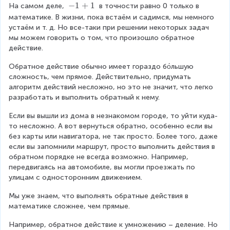
-
−
1
+
1
На самом деле, 
 в точности равно 0 только в 
1
математике. В жизни, пока встаём и садимся, мы немного 
+
устаём и т. д. Но все-таки при решении некоторых задач 
1
мы можем говорить о том, что произошло обратное 
действие.
Обратное действие обычно имеет гораздо бо́льшую 
сложность, чем прямое. Действительно, придумать 
алгоритм действий несложно, но это не значит, что легко 
разработать и выполнить обратный к нему.
Если вы вышли из дома в незнакомом городе, то уйти куда-
то несложно. А вот вернуться обратно, особенно если вы 
без карты или навигатора, не так просто. Более того, даже 
если вы запомнили маршрут, просто выполнить действия в 
обратном порядке не всегда возможно. Например, 
передвигаясь на автомобиле, вы могли проезжать по 
улицам с односторонним движением.
Мы уже знаем, что выполнять обратные действия в 
математике сложнее, чем прямые.
Например, обратное действие к умножению – деление. Но 