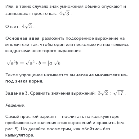
o
\
s
6
{
s
t
c
q
Или, в таких случаях знак умножения обычно опускают и 
1
q
3
d
r
4
4
3
6
записывают просто как: 
.
r
}
o
t
\
}
t
=
t
{
s
=
4
4
3
Ответ: 
.
{
\
3
1
q
4
\
b
s
}
6
r
s
Основная идея: 
разложить подкоренное выражение на 
}
q
}
t
q
множители так, чтобы один или несколько из них являлись 
=
r
\
{
r
квадратами некоторого выражения:
\
t
c
3
t
s
{
d
\
2
2
=
⋅
=
∣
∣
}
{
a
b
a
b
a
b
q
1
o
s
3
r
6
t
q
Такое упрощение называется 
вынесение множителя из-
}
t
}
\
r
под знака корня
.
{
\
s
t
a
3
\
3
2
17
c
q
{
Задание 3. 
Сравнить значения выражений: 
; 
.
\
\
s
d
r
a
c
s
q
Решение.
o
t
^
d
q
r
t
{
{
Самый простой вариант – посчитать на калькуляторе 
o
r
t
\
3
2
приближенные значения этих выражений и сравнить (см. 
t
t
{
s
}
}
рис. 5). Но давайте посмотрим, как обойтись без 
b
{
1
q
=
b
калькулятора.
}
2
7
r
4
}