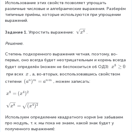
\
b
b
\
Использование этих свойств позволяет упрощать 
}
|
{
fr
\
}
c
различные числовые и алгебраические выражения. Разберём 
a
=
a
g
b
(
d
типичные приёмы, которые используются при упрощении 
|
c
t
a
o
\f
выражений. 
}
{
0
,
t
r
}
a
b
\
\
8
Задание 1. 
Упростить выражение: 
.
x
}
a
\
s
s
=
{
g
q
q
Решение.
c
\
b
e
r
r
{
}
s
Степень подкоренного выражения четная, поэтому, во-
q
t
t
}
первых, оно всегда будет неотрицательным и корень всегда 
0
{
a
{
q
=
8
)
x
≥
0
b
x
будет определён (можем не беспокоиться об ОДЗ): 
x
^
rt
\
^
}
^
\
 при всех 
, а, во-вторых, воспользовавшись свойством 
x
fr
{
{
=
{
{
\
⋅
(
(
)
=
n
m
n
m
степени 
, можем записать:
a
a
a
8
\
8
2
x
a
\f
c
}
s
}
8
4
2
^
x
=
(
)
}
x
x
{
r
\
q
}
{
^
\
g
r
}
a
n
{
\
8
4
2
=
(
)
s
x
x
e
t
{
}
8
s
c
q
q
{
)
}
q
Используем определение квадратного корня (не забываем 
r
b
0
a
{
^
=
r
про модуль, т. к. мы пока не знаем, какой знак будет у 
t
\
^
{
a
(
t
полученного выражения):
{
c