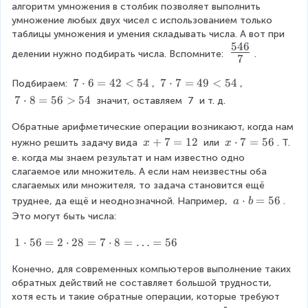
алгоритм умножения в столбик позволяет выполнить 
умножение любых двух чисел с использованием только 
таблицы умножения и умения складывать числа. А вот при 
546
\
делении нужно подбирать числа. Вспомните: 
.
7
f
7
7
⋅
6
=
42
<
54
7
7
⋅
7
=
49
<
54
Подбираем: 
, 
, 
r
\
\
7
7
⋅
8
=
56
>
54
 значит, оставляем 
7
 и т. д.
a
c
c
\
d
d
c
Обратные арифметические операции возникают, когда нам 
c
o
o
d
x
+
7
=
12
x
⋅
7
=
56
нужно решить задачу вида 
 или 
. Т. 
x
x
{
t
t
o
+
\
е. когда мы знаем результат и нам известно одно 
5
6
7
t
7
c
слагаемое или множитель. А если нам неизвестны оба 
=
=
8
4
=
d
слагаемых или множителя, то задача становится ещё 
4
4
=
1
o
a
⋅
=
56
труднее, да ещё и неоднозначной. Например, 
. 
6
a
b
2
9
5
2
t
\
Это могут быть числа:
<
<
}
6
7
c
5
5
>
=
{
d
1
1
⋅
56
=
2
⋅
28
=
7
⋅
8
=
…
=
56
4
4
5
5
o
\
7
4
6
t
Конечно, для современных компьютеров выполнение таких 
c
}
b
обратных действий не составляет большой трудности, 
d
=
хотя есть и такие обратные операции, которые требуют 
o