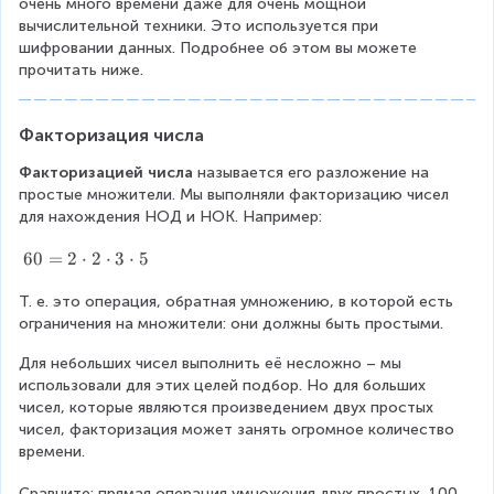
5
очень много времени даже для очень мощной 
t
6
вычислительной техники. Это используется при 
5
шифровании данных. Подробнее об этом вы можете 
6
прочитать ниже. 
=
2
\
Факторизация числа
c
d
Факторизацией числа
 называется его разложение на 
o
простые множители. Мы выполняли факторизацию чисел 
t
для нахождения НОД и НОК. Например:
2
8
6
60
=
2
⋅
2
⋅
3
⋅
5
=
0
7
Т. е. это операция, обратная умножению, в которой есть 
=
\
ограничения на множители: они должны быть простыми.
2
c
\
d
Для небольших чисел выполнить её несложно – мы 
c
o
использовали для этих целей подбор. Но для больших 
d
t
чисел, которые являются произведением двух простых 
o
8
чисел, факторизация может занять огромное количество 
t
=
времени.
2
\
\
l
Сравните: прямая операция умножения двух простых 
100