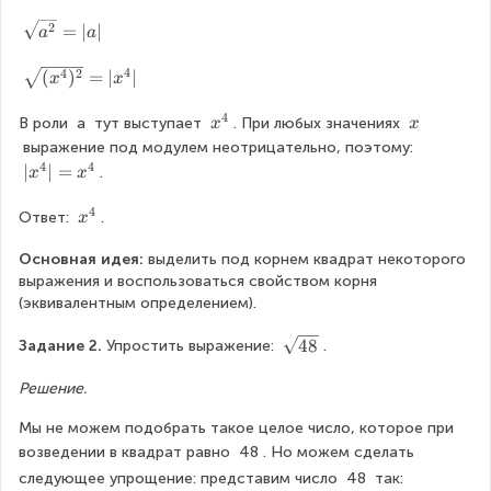
m
x
{
{
a
}
d
}
\
2
^
=
∣
∣
x
a
a
}
o
2
{
=
s
{
^
}
t
}
a
q
4
4
{
\
4
2
(
)
=
∣
∣
b
{
x
x
b
^
r
}
8
s
\
}
}
}
{
t
)
}
4
q
x
\
s
В роли 
a
 тут выступает 
. При любых значениях 
x
x
n
{
}
^
}
r
^
\
q
 выражение под модулем неотрицательно, поэтому: 
\
a
{
=
t
{
x
r
4
4
(
|
∣
∣
=
.
x
x
c
^
2
\
{
4
t
x
a
d
{
}
s
(
}
{
4
^
x
Ответ: 
.
x
o
2
q
x
\
b
{
^
t
}
r
^
}
4
Основная идея: 
{
выделить под корнем квадрат некоторого 
g
m
}
t
{
}
}
выражения и воспользоваться свойством корня 
4
}
=
e
{
4
|
(эквивалентным определением).
}
|
(
}
q
=
a
x
)
\
48
x
Задание 2. 
Упростить выражение: 
.
0,
|
^
^
s
^
{
{
b
q
Решение.
{
4
2
r
4
>
}
}
Мы не можем подобрать такое целое число, которое при 
t
}
0
)
}
возведении в квадрат равно 
48
. Но можем сделать 
{
^
=
4
)
следующее упрощение: представим число 
48
 так: 