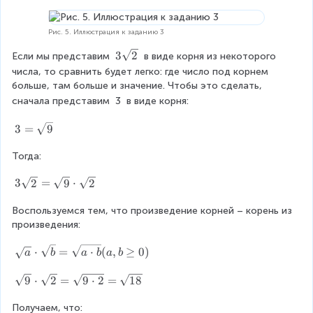
(
}
}
t
\
=
a
{
c
\
Рис. 5. Иллюстрация к заданию 3
,
3
d
s
b
}
o
q
3
3
2
Если мы представим 
 в виде корня из некоторого 
\
t
r
\
числа, то сравнить будет легко: где число под корнем 
g
\
t
s
больше, там больше и значение. Чтобы это сделать, 
e
s
{
q
сначала представим 
3
 в виде корня:
q
q
a
r
0
r
^
t
3
3
=
9
)
t
{
{
=
{
2
2
\
Тогда:
3
}
}
s
}
\
3
3
2
=
9
⋅
2
q
c
\
r
d
s
Воспользуемся тем, что произведение корней – корень из 
t
o
q
произведения:
{
t
r
9
b
\
⋅
=
⋅
(
,
≥
0
)
t
a
b
a
b
a
b
}
}
s
{
=
q
\
9
⋅
2
=
9
⋅
2
=
18
2
|
r
s
}
a
t
q
Получаем, что:
=