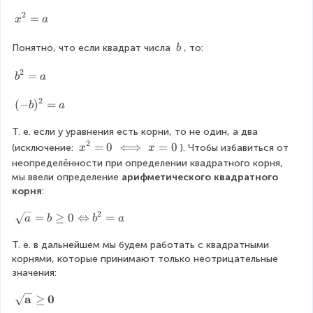
}
2
x
=
x
a
<
^
2
{
\
Понятно, что если квадрат числа 
, то:
b
0
2
\
2
}
b
b
=
b
a
=
^
a
2
{
(-
(
−
)
=
b
a
2
b
}
Т. е. если у уравнения есть корни, то не один, а два 
)
2
=
^
x
=
0
⟺
=
0
(исключение: 
). Чтобы избавиться от 
x
x
a
{
²
неопределённости при определении квадратного корня, 
2
=
мы ввели определение 
арифметического квадратного 
}
0
корня
:
=
\
2
a
if
\
=
≥
0
⇔
=
a
b
b
a
f
s
x
Т. е. в дальнейшем мы будем работать с квадратными 
q
=
корнями, которые принимают только неотрицательные 
r
0
значения:
t
{
a
0
\
≥
a