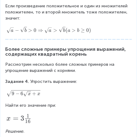
\
-
c
)
-
r
{
r
Если произведение положительное и один из множителей 
g
b
>
\
{
t
a
t
положителен, то и второй множитель тоже положителен, 
t
>
f(
s
{
}
{
значит:
b
0
1
b
q
b
+
a
}
)
r
}
\
\
}
−
>
0
⇒
>
(
>
≥
0
)
a
b
a
b
a
b
t
s
s
-
{
{
q
q
\
1
b
r
r
s
Более сложные примеры упрощения выражений, 
}
7
содержащих квадратный корень
t
t
q
{
{
r
}
Рассмотрим несколько более сложных примеров на 
b
a
t
упрощение выражений с корнями.
}
}
{
)
-
b
Задание 4. 
Упростить выражение:
\
}
s
)
\
9
−
6
+
x
x
q
(
s
r
\
q
Найти его значение при:
t
s
r
{
q
1
x
=
3
t
x
16
b
r
{
=
}
t
9
Решение.
>
3
{
-