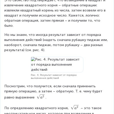
Это свойство подтверждает, что возведение в квадрат и 
o
извлечение квадратного корня – обратные операции: 
l
извлекли квадратный корень из числа, затем возвели его в 
d
квадрат и получили исходное число. Кажется, логично: 
{
обратная операция, затем прямая – и получили то, что 
(
было.
\
s
Но мы знаем, что иногда результат зависит от порядка 
q
выполнения действий (надеть сначала рубашку пиджак или, 
r
наоборот, сначала пиджак, потом рубашку – два разных 
t
результата) (см. рис. 4).
{
a
}
)
^
Рис. 4. Результат зависит от порядка
{
выполнения действий
2
Посмотрим, что получится, если сначала применить 
}
прямую операцию, а затем – обратную. Т. е. чему будет 
=
\
2
a
равно выражение 
.
a
s
}
q
\
2
По определению квадратного корня, 
 – это такое 
a
r
s
неотрицательное число, которое при возведении в 