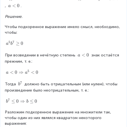
a
{
{
{
t
}
q
\f
\
5
s
a
a
<
0
c
}
, 
.
a
x
x
{
=
c
1
r
s
q
<
r
}
}
c
x
{
1
{
t
q
r
{
}
Решение.
0
)
)
}
a
{
{
r
t
{
4
b
^
1
^
{
|
,
x
t
{
Чтобы подкоренное выражение имело смысл, необходимо, 
c
{
4
9
}
{
}
}
{
}
a
1
чтобы:
2
{
2
7
9
|
}
x
}
^
{
6
}
}
5
5
7
=
4
}
a
≥
0
{
a
b
}
{
=
}
1
}
|
|
^
5
9
{
1
\f
3
{
}
a
<
0
При возведении в нечётную степень 
 знак остаётся 
a
6
}
}
-
5
b
\
1
6
r
прежним, т. е.:
}
1
}
^
l
{
6
}
a
,
5
b
{
t
a
<
0
⇒
<
0
a
a
1
}
7
}
^
c
7
0
<
5
6
{
}
7
0
b
Тогда 
 должно быть отрицательным (или нулем), чтобы 
b
=
{
|
7
}
\
^
произведение было неотрицательным, т. е.:
}
\f
\
=
}
R
{
}
|
\
7
i
7
r
b
≤
0
⇒
≤
0
s
b
b
1
g
g
}
^
a
q
,
e
h
Разложим подкоренное выражение на множители так, 
{
2
c
q
rt
t
чтобы один из них являлся квадратом некоторого 
7
5
0
a
выражения:
}
{
{