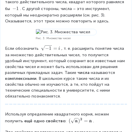
s
такого действительного числа, квадрат которого равнялся 
{
q
-
−
1
бы 
. С другой стороны, числа – это инструмент, 
2
r
1
который мы неоднократно расширяли (см. рис. 3). 
}
t
Оказывается, этот трюк можно повторить и здесь.
=
{
a
-
1
Рис. 3. Множества чисел
}
\
−
1
=
Если обозначить 
, т. е. расширить понятие числа 
i
s
за множество действительных чисел, то получится 
q
удобный инструмент, который сохранит все известные нам 
r
свойства чисел и может быть использован для решения 
t
различных прикладных задач. Такие 
числа
 называются 
{
комплексными
. В школьном курсе такие числа и их 
-
свойства обычно не изучаются, а те, кто пойдут на 
1
технические специальности в университете, с ними 
}
обязательно познакомятся.
=
i
Используя определение квадратного корня, можем 
2
a
a
\
(
)
=
получить 
ещё одно свойство
: 
.
b