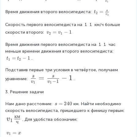
v
1
=
\
t₂
=
s
Время движения второго велосипедиста: 
t
2
v
2
fr
=
a
\
Скорость первого велосипедиста на 
1
1
 км/ч больше 
c
fr
v
=
−
1
скорости второго: 
v
v
2
1
{
a
₂
s
c
=
Время движения первого велосипедиста на 
1
1
 час 
}
{
v
меньше времени движения второго велосипедиста: 
{
s
₁-
t₁
=
−
1
.
t
t
v
1
2
}
1
=
₁
{
Подставив первые три условия в четвёртое, получаем 
t₂
}
v
-
\f
=
−
1
s
s
₂
уравнение: 
.
−
1
v
v
1
1
1
r
}
3. Решение задачи
a
c
s
=
240
Нам дано расстояние: 
км. Найти необходимо 
s
=
{
скорость велосипедиста, пришедшего к финишу первым: 
2
км
v
v
s
. Для удобства обозначим:
1
ч
4
₁
}
0
v
=
v
x
\
1