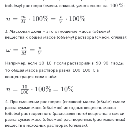
c
{
1
100
%
(объёму) раствора (смеси, сплава), умноженное на 
:
{
\
0
%
1
n
=
⋅
100%
=
⋅
100%
0
m
v
n
}
M
V
\
}
=
t
3.
 Массовая доля
 – это отношение массы (объёма) 
{
\f
e
вещества к общей массе (объёму) раствора (смеси, сплава):
x
1
ra
t
\
=
=
m
v
0
ω
c
{
M
V
o
0
{
\
Например, если 
10
10
 г соли растворили в 
90
90
 г воды, 
%
m
}
m
}
то общая масса раствора равна 
100
100
 г, а 
e
}
концентрация соли в нём:
g
{
10
n
=
⋅
100%
=
10%
n
a
M
100
=
=
}
4. При смешении растворов (сплавов): масса (объём) смеси 
\f
\f
равна сумме масс (объёмов) исходных веществ; масса 
\
r
(объём) растворенного (расплавленного) вещества в смеси 
ra
c
равна сумме масс (объёмов) растворенных (расплавленных) 
a
c
d
веществ в исходных растворах (сплавах).
c