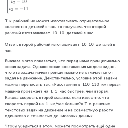
\
{
=
10
v
\
[
v
v
1
_
2
n
2
le
=
−
11
_
v
_
2
}
{
e
}
ft
{
{
q
^
=
[
2
Т. к. рабочий не может изготавливать отрицательное 
-
{
\
2
2
\f
}
количество деталей в час, то получаем, что второй 
1
2
b
}
рабочий изготавливает 
10
10
 деталей в час.
}
r
^
}
e
+
+
g
-
a
{
Ответ: второй рабочий изготавливает 
10
10
 деталей в 
v
i
1
1
c
2
час.
_
n
}
1
{
{
{
}
Вначале могло показаться, что перед нами принципиально 
2
g
^
0
1
+
новая задача. Однако после составления модели видно, 
}
a
что эта задача ничем принципиально не отличается от 
{
v
1
v
-
t
задач на движение. Действительно, условие этой задачи 
1
/
h
_
0
_
можно переписать так: «Расстояние в 
110
110
 км первая 
1
e
v
{
}
{
машина проезжает на 
1
1
 час быстрее, чем вторая. 
0
r
_
2
Какова скорость второй машины, если известно, что 
=
{
e
2
0
d
скорость первой на 
1
 км/час больше?» Т. е. решение 
{
}
v
}
}
текстовых задач на движение и на совместную работу 
2
-
_
-
v
одинаково с точностью до числовых данных.
}
_
1
{
1
Чтобы убедиться в этом, можете посмотреть ещё один 
{