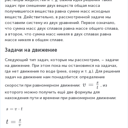
=
\
с
\
}
=
y
1
(
-
задач: при смешении двух веществ общая масса 
1
0
c
п
2
5
=
2
{
y
получившегося вещества равна сумме масс исходных 
0
d
0
л
0
0
5
}
0
\
веществ. Действительно, в рассмотренной задаче мы 
0
o
а
1
-
\
0
0
0
=
\
составили систему из двух уравнений. Первое означало, 
t
в
0
\
\
0
-
0
}
что сумма масс двух сплавов равна массе общего сплава, 
2
а
\f
,
y
e
y
,
а второе, что сумма масс никеля в двух сплавах равна 
0
0
\
1
=
=
n
r
)
2
массе никеля в общем сплаве.
0
2
y
}
1
d
\f
+
y
a
\
=
+
5
{
Задачи на движение
0
=
=
e
r
2
0
0
c
c
,
3
n
5
\f
,
\
a
Следующий тип задач, которые мы рассмотрим, – задачи 
a
3
{
0
d
\
3
e
s
на движение. При этом пока мы остановимся на задачах, 
r
y
\
c
{
%
1
y
n
e
где нет движения по воде (реке, озеру и т. д.). Для решения 
=
e
a
c
\
=
{
d
s
задач на движение нам понадобится: определение 
}
5
n
a
с
5
c
{
}
v
=
s
v
3
0
d
скорости при равномерном движении: 
, из 
{
s
п
0
t
c
\
{
=
{
e
которого можно получить ещё две формулы для 
}
л
\
a
1
e
c
s
нахождения пути и времени при равномерном движении:
а
2
\f
e
s
{
n
0
a
}
в
n
e
5
r
d
s
1
s
=
⋅
s
v
t
а
}
d
s
{
e
=
}
a
\
{
0
}
=
c
s
v
t
=
s
3
t
c
{
c
}
a
}
v
\
0,
\