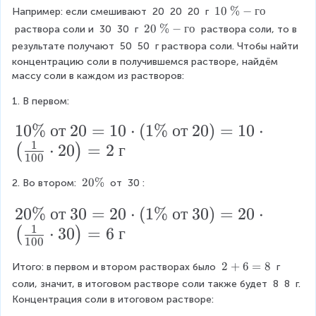
{
ot
1
10
%
−
го
{
Например: если смешивают 
20
20
20
 г 
m
1
0
2
20
%
−
го
 раствора соли и 
30
30
 г 
 раствора соли, то в 
1
}
\
0
0
результате получают 
50
50
 г раствора соли. Чтобы найти 
0
t
{
\
0
концентрацию соли в получившемся растворе, найдём 
e
t
}
M
массу соли в каждом из растворов:
\
x
e
{
t
}
x
%
1. В первом:
{
1
t
=
=
\
1
10%
от
20
=
10
⋅
(
{
1%
от
20
)
=
10
⋅
0
\f
%
\f
\
1
0
⋅
20
=
2
г
(
)
0
}
ra
%
100
ra
-г
\
}
}
c
c
о
2
20%
-г
2. Во втором: 
 от 
30
:
%
\
{
0
о
{
\
c
2
20%
от
30
\
=
20
⋅
(
1%
от
30
)
=
20
⋅
v
v
%
о
1
d
0
⋅
30
=
6
г
(
)
}
}
100
т
o
\
{
{
\
2
2
+
6
=
8
Итого: в первом и втором растворах было 
 г 
t
%
V
V
+
соли, значит, в итоговом растворе соли также будет 
8
8
 г. 
2
1
\
}
6
}
Концентрация соли в итоговом растворе:
0
0
=
о