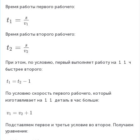
=
{
{
Время работы первого рабочего:
\
/
(
p
t
=
s
t
v
m
v
1
v
1
_
1
+
+
6
Время работы второго рабочего:
{
1
1
1
t
=
s
}
t
)
2
v
2
}
_
+
(
=
При этом, по условию, первый выполняет работу на 
1
1
 ч 
{
2
v
быстрее второго:
\f
2
^
-
r
}
t
=
−
1
t
t
{
1
1
2
_
a
=
/
)
По условию скорость первого рабочего, который 
{
c
\f
(
1
}
изготавливает на 
1
1
 деталь в час больше:
{
}
r
v
=
=
v
=
+
1
v
v
s
1
2
a
-
0
t
_
}
c
_
Подставляем первое и третье условие во второе. Получаем 
{
1
{
уравнение:
1
{
{
)
2
}