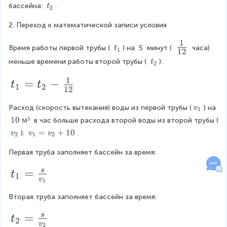
}
₂
2
{
1
t
бассейна: 
.
t
2
g
₂
}
}
)
a
2. Переход к математической записи условия
^
}
}
t
1
\
{
h
{
t
=
Время работы первой трубы ( 
) на 
5
 минут ( 
 часа) 
t
1
12
e
₁
f
/
v
t
0
меньше времени работы второй трубы ( 
):
t
2
r
₂
r
v
_
e
1
t
=
−
t
t
d
a
1
2
_
{
12
}
_
c
{
2
\
v
Расход (скорость вытекания) воды из первой трубы (
) на 
v
{
1
{
2
ri
}
₁
1
10
м
³
 в час больше расхода второй воды из второй трубы (
1
g
1
}
0
(
v
v
=
+
10
): 
.
v
v
v
2
1
2
h
}
\
₂
_
}
+
v
t.
t
=
Первая труба заполняет бассейн за время:
{
{
1
_
e
1
t
x
t
=
s
1
}
}
{
t
1
v
t
_
1
=
_
2
+
2
{
v
{
Вторая труба заполняет бассейн за время:
{
}
1
м
}
_
2
³
1
{
^
t
=
s
+
t
2
}
}
2
v
2