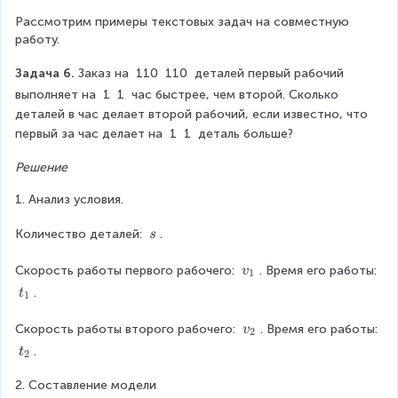
v
-
+
(
rr
е
-
Рассмотрим примеры текстовых задач на совместную 
o
\f
1
v
работу.
ч
1
w
r
)
+
v
}
}
Задача 6. 
Заказ на 
110
110
 деталей первый рабочий 
a
^
+
1
}
выполняет на 
1
1
 час быстрее, чем второй. Сколько 
-
{
c
2
)
деталей в час делает второй рабочий, если известно, что 
-
2
2
{
первый за час делает на 
1
1
 деталь больше?
(
(
}
2
=
2
v
v
Решение
2
5
-
-
5
1. Анализ условия.
5
6
1
1
\
\
}
)
Количество деталей: 
.
)
s
R
\
{
(
}
ig
s
v
Скорость работы первого рабочего: 
. Время его работы: 
v
1
h
v
v
=
₁
t
.
t
1
t
-
+
₁
0
a
v
Скорость работы второго рабочего: 
. Время его работы: 
v
1
rr
1
2
₂
t
o
.
t
2
}
)
₂
w
^
}
2. Составление модели
v