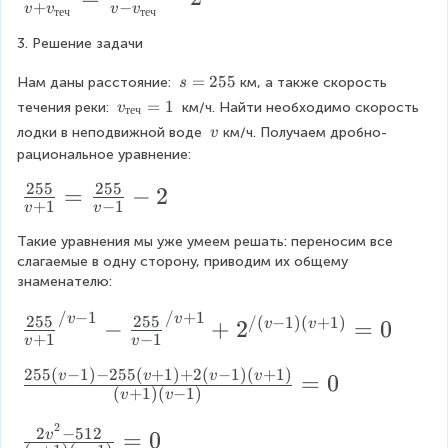
s
a
+
−
v
v
v
v
теч
теч
t
r
}
c
_
3. Решение задачи
a
{
{
{
1
c
s
=
255
Нам даны расстояние: 
км, а также скорость 
s
v
s
}
=
{
v
=
1
течения реки: 
 км/ч. Найти необходимо скорость 
v
теч
-
-
}
2
_
\
s
лодки в неподвижной воде 
км/ч. Получаем дробно-
v
2
5
v
{
{
\
рациональное уравнение:
}
5
т
_
v
v
е
{
255
255
\f
=
−
2
{
+
ч
+
1
−
1
v
v
v
r
}
т
v
Такие уравнения мы уже умеем решать: переносим все 
+
=
a
е
_
слагаемые в одну сторону, приводим их общему 
1
v
c
знаменателю:
ч
{
_
{
}
т
/
−
1
/
+
1
\f
v
v
255
255
/
(
−
1
)
(
+
1
)
−
+
2
=
0
v
v
{
2
}
+
1
−
1
v
v
е
r
т
5
ч
255
(
−
1
)
−
255
(
+
1
)
+
2
(
−
1
)
(
+
1
)
a
\f
v
v
v
v
=
0
е
5
(
+
1
)
(
−
1
)
v
v
}
c
r
ч
}
}
2
{
a
\f
2
−
512
=
0
v
}