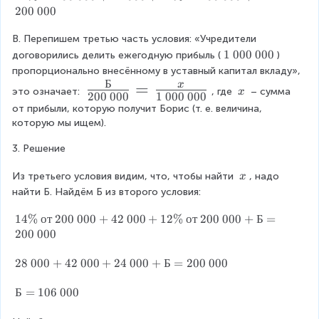
a
4
\
200
000
0
%
ef
\
2
\
c
t(
%
В. Перепишем третью часть условия: «Учредители 
0
о
{
\
\f
0
\
1 000 000
т
договорились делить ежегодную при­быль (
) 
о
\
1
t
\
пропорционально внесённому в уставный капитал вкладу», 
r
т
0
e
2
Б
\f
=
x
}
\
это означает: 
, где 
 – сумма 
x
a
\
0
200
000
1
000
000
x
0
\
r
{
от прибыли, которую получит Борис (т. е. величина, 
2
0
t
0
c
x
которую мы ищем).
0
a
{
\
1
{
0
1
0
c
0
3. Решение
\
1
0
0
{
0
0
0
0
}
\
Из третьего условия видим, что, чтобы найти 
, надо 
x
0
0
Б
}
\
найти Б. Найдём Б из второго условия:
{
0
0
x
}
\
+
0
1
1
14%
от
200
000
+
42
000
+
12%
от
200
000
+
Б
=
4
{
0
c
0
4
200
000
2
}
2
\
d
\
0
%
2
28
000
+
42
000
+
24
000
+
Б
=
200
000
0
0
o
}
\
8
0
0
t
о
\
Б
Б
=
106
000
\
0
т
\
0
=
2
+
c