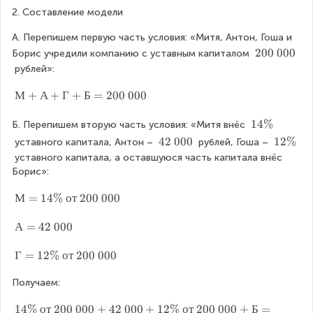
}
2
o
2. Составление модели
%
\
0
t
о
А. Перепишем первую часть условия: «Митя, Антон, Гоша и 
)
1
т
\
200 000
Борис учредили компанию с уставным капиталом 
t
=
0
 рублей»:
\
e
1
0
3
x
М
М
+
А
+
Г
+
Б
=
200
000
0
\
t
+
0
{
А
1
14%
Б. Перепишем вторую часть условия: «Митя внёс 
\
%
)
2
+
4
\
42 000
1
12%
 уставного капитала, Антон – 
 рублей, Гоша – 
c
=
=
0
Г
\
t
2
 уставного капитала, а оставшуюся часть капитала внёс 
0
d
+
1
%
e
\
2
Борис»:
0
Б
x
%
o
6
0
0
=
t
М
М
=
14%
от
200
000
t
\
0
2
\
{
=
}
0
\l
%
4
1
А
А
=
42
000
c
0
2
4
=
ef
d
\
0
\
4
Г
Г
=
12%
от
200
000
t(
0
0
o
%
2
=
0
0
\
\f
\
Получаем:
1
t
0
}
о
0
2
r
\l
1
14%
от
200
000
+
42
000
+
12%
от
200
000
+
Б
=
т
0
\