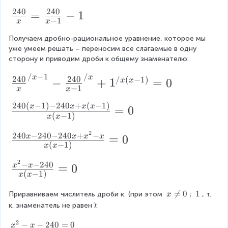
{
₁
f
240
240
=
\f
=
−
1
v
−
1
x
x
x
r
r
_
a
Получаем дробно-рациональное уравнение, которое мы 
a
{
уже умеем решать – переносим все слагаемые в одну 
c
c
1
сторону и приводим дроби к общему знаменателю:
{
{
}
/
−
1
/
\f
x
x
240
240
/
(
−
1
)
−
+
1
=
0
к
x
x
2
}
−
1
x
x
r
м
4
=
240
(
−
1
)
−
240
+
(
−
1
)
a
\f
x
x
x
x
=
0
}
0
\f
(
−
1
)
x
x
c
r
{
}
r
2
{
a
\f
240
−
240
−
240
+
−
=
0
x
x
x
x
ч
{
a
(
−
1
)
x
x
2
c
r
}
x
c
4
2
{
a
\f
−
−
240
=
0
x
x
}
{
(
−
1
)
x
x
0
2
c
r
=
s
}
4
{
a
x

=
0
\
1
Приравниваем числитель дроби к 
 (при этом 
; 
, т. 
x
\f
}
\
\
{
к. знаменатель не равен 
):
0
2
c
r
{
n
1
x
(
4
{
2
e
x
−
−
240
=
0
x
x