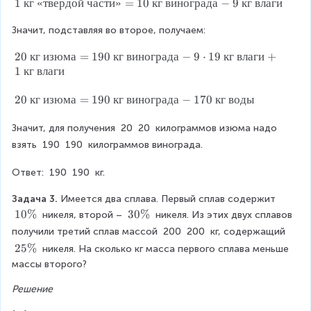
а
}
1
1
кг
«
твердой
части
»
=
10
кг
винограда
−
9
кг
влаги
в
\
1
}
=
\
и
{
=
\
Значит, подставляя во второе, получаем:
9
{
н
и
1
5
к
о
з
0
2
20
кг
изюма
=
190
кг
винограда
−
9
⋅
19
кг
влаги
+
0
\
г
г
ю
0
0
\
1
кг
влаги
{
}
р
м
\
{
к
\
а
0
а
{
к
2
20
кг
изюма
=
190
кг
винограда
−
170
кг
воды
г
{
д
}
\
к
г
0
}
«
а
=
г
}
0
\
\
т
Значит, для получения 
}
20
20
 килограммов изюма надо 
1
}
\
{
{
в
=
9
взять 
190
190
 килограммов винограда.
0
\
{
к
«
е
1
\
0
{
«
г
т
р
0
{
Ответ: 
190
190
 кг.
и
т
}
в
д
\
}
к
з
в
\
е
о
{
Задача 3. 
г
Имеется два сплава. Первый сплав содержит 
\
ю
е
{
р
й
к
}
1
10%
3
30%
 никеля, второй – 
 нике­ля. Из этих двух сплавов 
м
р
R
и
д
\
г
\
0
0
получили третий сплав массой 
200
200
 кг, содержащий 
а
д
з
о
ч
}
{
\
\
ig
2
25%
 никеля. На сколько кг масса первого сплава меньше 
}
о
ю
й
а
\
«
%
%
5
h
массы второго?
=
й
м
\
с
{
т
\
1
\
а
ч
т
«
t
в
Решение
%
9
ч
}
а
и
т
е
a
0
а
=
с
»
в