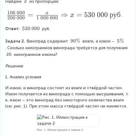
\
0
1
\
Найдём 
 из пропорции:
1
x
0
0
d
2
0
0
\
2
0
0
\
106
000
+
6
\f
x
=
⇒
=
530
000
руб
x
\
o
x
.
200
000
1
000
000
0
4
\
0
%
ri
r
t
\
2
0
\
}
\
530 000
Ответ: 
 руб.
g
0
a
\
0
3
о
t
0
=
0
0
h
т
c
0
e
9
90%
5
5%
Задача 2. 
Виноград содержит 
 влаги, а изюм – 
0
0
\
\f
t)
x
0
\
{
\
. Сколько килограммов винограда требуется для получения 
+
0
2
t
\
%
r
4
=
20
 килограммов изюма?
+
1
0
ri
{
%
2
2
a
0
2
0
5
g
Решение
\
4
\
c
3
\
0
6
\
h
0
0
1. Анализ условия
0
{
0
{
0
\
t)
0
0
0
0
x
И изюм, и виноград состоят из влаги и «твёрдой части». 
г
0
0
=
+
0
+
Изюм получается из винограда с помощью высушивания, т. 
0
}
1
}
+
0
Б
6
е. изюм – это виноград без некоторого количества влаги 
}
2
Б
{
=
(см. рис. 1). При этом масса «твёрдой части» не меняется.
0
\
\
=
2
1
%
}
2
{
0
\
\
0
0
{
г
о
0
\
0
Рис. 1. Иллюстрация к задаче 2
2
}
т
\
0