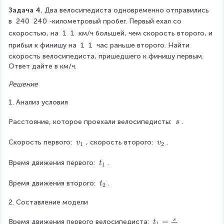
a
=
s
1
{
c
=
e
s
Задача 4. 
Два велосипедиста одновременно отправились 
1
\f
e
d
n
0
s
e
в 
240
240
-километровый пробег. Первый ехал со 
0,
s
o
r
d
s
0
}
скоростью, на 
1
1
 км/ч большей, чем скорость второго, и 
}
3
t
{
}
a
прибыл к финишу на 
1
1
 час раньше второго. Найти 
t
}
{
c
c
скорость велосипедиста, пришедшего к финишу первым. 
a
=
t
Ответ дайте в км/ч.
s
{
0,
}
e
s
Решение
s
2
}
}
5
1. Анализ условия
{
\
Расстояние, которое проехали велосипедисты: 
.
s
v
\
}
s
v
v
Скорость первого: 
, скорость второго: 
.
v
v
1
2
₁
₂
t
Время движения первого: 
.
t
1
₁
t
Время движения второго: 
.
t
2
₂
2. Составление модели
t₁
=
s
Время движения первого велосипедиста: 
t
1