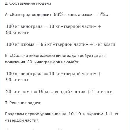
0
\
2. Составление модели
0
0
0
2
0
0
0
0
9
90%
5
5%
0
А. «Виноград содержит 
 влаги, а изюм – 
»:
0
\
0
\
0
\
\
%
1
100
кг
винограда
=
10
кг
«
твердой
части
»
+
\
0
0
%
0
0
90
кг
влаги
0
0
0
0
0
\
0
1
100
кг
изюма
=
95
кг
«
твердой
части
»
+
5
кг
влаги
0
{
+
0
}
}
к
Б
Б. «Сколько килограммов винограда требуется для 
0
г
=
=
\
получения 
20
 килограммов изюма?»:
}
2
{
\f
\
0
к
1
100
кг
винограда
=
10
кг
«
твердой
части
»
+
r
{
0
г
0
90
кг
влаги
в
\
}
0
a
и
0
\
\
2
20
кг
изюма
=
19
кг
«
твердой
части
»
+
1
кг
влаги
c
н
0
{
{
0
о
0
{
и
к
3. Решение задачи
\
г
з
г
{
x
р
ю
Разделим первое уравнение на 
}
10
10
 и выразим 
1
1
 кг 
к
}
а
м
\
«твёрдой части»:
г
д
а
{
{
}