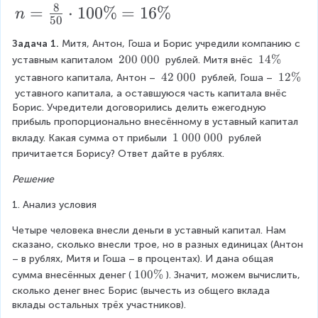
\
8
8
=
n
=
⋅
100%
=
16%
0
n
т
50
c
1
=
\
\
d
Задача 1. 
Митя, Антон, Гоша и Борис учредили компанию с 
0
\f
%
3
\
200 000
1
14%
уставным капиталом 
 рублей. Митя внёс 
ot
\
r
=
0
t
4
\
42 000
1
12%
 уставного капитала, Антон – 
 рублей, Гоша – 
1
e
\
c
a
t
2
1
=
 уставного капитала, а оставшуюся часть капитала внёс 
0
x
%
e
\
d
Борис. Учредители догово­рились делить ежегодную 
c
0
2
t
x
%
0
прибыль пропорционально внесённому в уставный капитал 
o
{
{
\
0
t
\
1 000 000
вкладу. Какая сумма от прибыли 
 рублей 
\
2
t
{
8
%
t
\
причитается Борису? Ответ дайте в рублях.
0
%
4
e
(
}
c
0
2
Решение
x
0
1
{
0
d
t
0
0
1. Анализ условия
\
5
{
o
0
0
1
%
0
}
Четыре человека внесли деньги в уставный капитал. Нам 
t
}
0
сказано, сколько внесли трое, но в разных единицах (Антон 
\
}
0
(
– в рублях, Митя и Гоша – в процентах). И дана общая 
0
о
\
1
1
100%
сумма внесённых денег (
). Значит, можем вычислить, 
0
т
c
0
сколько денег внес Борис (вычесть из общего вклада 
\
0
0
вклады остальных трёх участников).
\
d
0
%
\