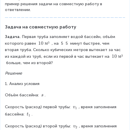
}
1
2
1
пример решения задачи на совместную работу в 
2
-
0
ответвлении.
}
}
0
=
\f
+
}
}
1
r
v
-
Задача на совместную работу
{
0
a
\
_
1
v
Задача. 
Первая труба заполняет водой бассейн, объём 
\
c
{
1
10
м
³
_
которого равен 
 , на 
5
5
 минут быстрее, чем 
v
0
{
вторая труба. Сколько кубических метров вытекает за час 
2
_
{
\
1
10
м
³
из каждой из труб, если из первой в час вытекает на 
{
1
}
2
t
0
2
 больше, чем из второй?
1
e
^
\
}
}
x
Решение
t
0
=
{
(
t
e
-
}
2
{
1. Анализ условия
v
x
1
м
{
t
}
1
_
\
Объём бассейна: 
³
.
s
{
\
v
+
{
\
}
м
\
s
v
_
Скорость (расход) первой трубы: 
, время заполнения 
v
v
³
2
1
\
₁
t
}
бассейна: 
.
t
{
e
_
1
}
₁
n
2
{
+
v
Скорость (расход) второй трубы: 
, время заполнения 
d
v
2