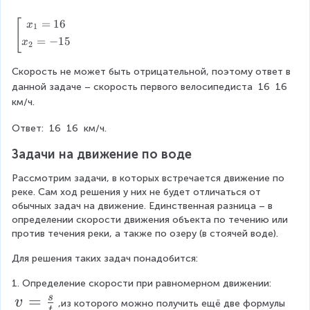
a
v
}
q
x
^
0
x
c
_
0
{
=
16
\
[
x
^
1
-
x
^
{
2
{
le
=
−
15
x
2
{
1
-
{
}
ft
2
1
-
[
/
)
2
2
Скорость не может быть отрицательной, поэтому ответ в 
4
}
x
\
x
-
4
}
данной задаче – скорость первого велосипедиста 
16
16
-
b
0
-
км/ч.
-
2
2
0
e
-
}
1
4
g
1
4
-
x
Ответ: 
16
16
 км/ч.
{
0
}
i
}
0
2
-
=
n
x
Задачи на движение по воде
-
0
{
-
x
4
2
-
1
g
Рассмотрим задачи, в которых встречается движение по 
\f
+
0
4
a
1
реке. Сам ход решения у них не будет отличаться от 
r
x
x
t
0
обычных задач на движение. Единственная разница – в 
}
h
определении скорости движения объекта по течению или 
a
(
+
}
-
e
против течения реки, а также по озеру (в стоячей воде).
c
x
x
{
r
1
e
Для решения таких задач понадобится:
{
-
^
x
d
2
1
{
(
1. Определение скорости при равномерном движении: 
}
v
=
s
4
)
2
x
x
v
,из которого можно получить ещё две формулы 
t