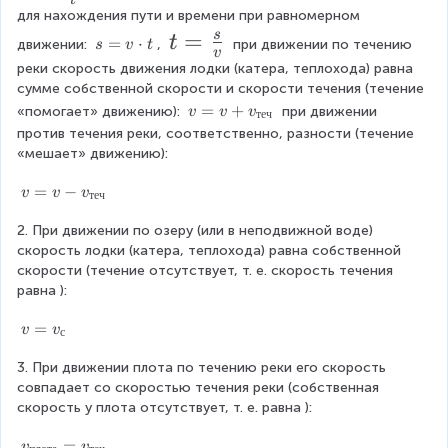
_
=
0
}
}
-
для нахождения пути и времени при равномерном 
{
t
=
s
\f
}
t
{
-
1
s
=
⋅
движении: 
, 
 при движении по течению 
s
v
t
1
v
=
=
}
r
{
x
реки скорость движения лодки (катера, теплохода) равна 
x
)
v
=
сумме собственной скорости и скорости течения (течение 
\f
a
x
(
}
}
\
1
v
=
+
«помогает» движению): 
 при движении 
v
v
v
теч
r
c
c
-
x
{
6
=
=
против течения реки, соответственно, разности (течение 
d
\
a
v
{
1
-
x
«мешает» движению):
0
o
\
+
c
s
}
1
(
t
x
v
v
=
−
v
v
v
теч
t
{
_
}
^
)
x
_
=
{
{
2. При движении по озеру (или в неподвижной воде) 
v
s
{
{
}
-
2
т
скорость лодки (катера, теплохода) равна собственной 
-
}
t
/
=
1
}
е
скорости (течение отсутствует, т. е. скорость течения 
v
=
{
ч
}
равна 
_
):
x
0
)
-
}
{
v
}
}
1
v
=
т
v
v
с
}
5
+
=
=
е
\
3. При движении плота по течению реки его скорость 
v
ч
1
0
\
совпадает со скоростью течения реки (собственная 
_
}
^
\
скорость у плота отсутствует, т. е. равна 
{
):
e
с
{
v
=
n
v
v