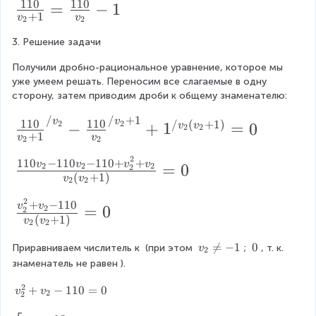
v
110
110
s
\f
=
−
1
(
}
=
+
1
v
v
2
2
_
-
v
}
r
v
1
_
{
3. Решение задачи
{
a
+
{
1
v
2
c
1
Получили дробно-рациональное уравнение, которое мы 
}
}
уже умеем решать. Переносим все слагаемые в одну 
_
{
)
+
сторону, затем приводим дроби к общему знаменателю:
}
{
1
}
1
/
/
+
1
\f
v
v
2
110
110
1
/
(
+
1
)
2
2
−
+
1
=
0
=
v
v
2
2
+
1
v
v
2
2
r
}
0
0
2
a
}
\f
110
−
110
−
110
+
+
}
v
v
v
v
=
0
2
2
2
2
(
+
1
)
v
v
c
2
2
r
{
{
a
2
v
\f
+
−
110
v
v
=
0
2
2
(
+
1
)
1
c
v
v
_
2
2
r
1
{
{
a
v

=
−
1
\
0
Приравниваем числитель к 
 (при этом 
; 
, т. к. 
v
2
0
1
_
\
2
c
знаменатель не равен 
).
{
0
}
1
}
{
2
2
v
+
−
110
=
0
v
v
2
2
{
0
+
v
}
_