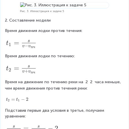
Рис. 3. Иллюстрация к задаче 5
2. Составление модели
Время движения лодки против течения:
t
=
s
t
1
−
v
v
теч
_
Время движения лодки по течению:
{
1
t
=
s
t
2
+
v
v
теч
}
_
=
Время на движение по течению реки на 
2
2
 часа меньше, 
{
чем время движения против течения реки:
\f
2
r
}
t
=
−
2
t
t
2
1
_
a
=
Подставив первые два условия в третье, получаем 
{
c
\f
уравнение:
2
{
}
r
\f
=
−
2
s
s
=