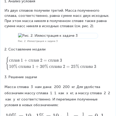
р
1. Анализ условия
\
с
rr
1
т
}
е
д
{
т
9
и
=
р
о
Из двух сплавов получили третий. Масса полученного 
o
к
и
0
»
1
д
й
сплава, соответственно, равна сумме масс двух исходных. 
w
г
»
\
}
0
о
\
При этом масса никеля в полученном сплаве также равна 
}
}
{
+
\
й
x
ч
сумме масс никеля в исходных сплавах (см. рис. 2).
\
+
к
5
{
\
а
=
{
9
г
\
к
ч
с
в
0
5
}
{
г
а
т
Рис. 2. Иллюстрация к задаче 3
и
\
\
к
}
с
и
3
2. Составление модели
н
{
{
г
\
т
»
0
о
к
в
}
{
и
}
{
\
сплав
1
+
сплав
2
=
сплав
3
г
г
и
\
в
»
\
+
b
р
}
н
10%
сплава
1
+
30%
сплава
2
=
25%
сплава
3
{
и
}
1
0
e
а
\
о
в
н
+
\
gi
д
{
0
г
л
о
9
3. Решение задачи
{
n
а
в
р
а
г
0
к
0
{
}
л
а
Масса сплава 
3
 нам дана: 
200
200
 кг. Для удобства 
г
р
\
г
c
\
-
а
д
и
а
{
}
обозначим массу сплава 
1
1
 как 
x
 кг, а массу сплава 
2
2
a
9
г
а
}
д
к
{
\
 как 
y
 кг соответственно. И перепишем полученные 
s
\
и
}
а
г
{
условия в новых обозначениях:
р
e
c
}
-
}
}
в
s
d
у
1
-
\
л
1
1
1
10%
=
10
⋅
1%
=
10
⋅
=
=
0
,
1