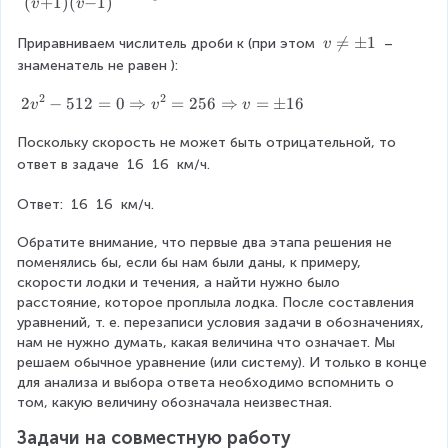
{
(
+
1
)
(
−
1
)
v
v
2
c
r
}
v
5
{
a
v

=
±
1
Приравниваем числитель дроби к (при этом 
 – 
v
=
+
\
знаменатель не равен 
):
5
2
c
\f
1
n
}
5
{
2
2
e
2
2
−
512
=
0
⇒
=
256
⇒
=
±
16
r
v
v
v
}
q
{
v
5
2
a
=
\
Поскольку скорость не может быть отрицательной, то 
^
v
(
v
c
p
{
\f
ответ в задаче 
16
16
 км/ч.
+
v
^
m
2
{
r
1
}
Ответ: 
16
16
 км/ч.
1
-
{
s
a
-
}
1
2
Обратите внимание, что первые два этапа решения не 
5
}
c
^
поменялись бы, если бы нам были даны, к примеру, 
1
)
}
{
{
скорости лодки и течения, а найти нужно было 
2
{
-
-
v
расстояние, которое проплыла лодка. После составления 
=
2
/
2
5
уравнений, т. е. перезаписи условия задачи в обозначениях, 
0
-
5
нам не нужно думать, какая величина что означает. Мы 
\
v
5
1
v
5
решаем обычное уравнение (или систему). И только в конце 
R
-
5
2
для анализа и выбора ответа необходимо вспомнить о 
ig
_
}
1
том, какую величину обозначала неизвестная.
h
(
}
{
{
t
}
v
{
Задачи на совместную работу
т
a