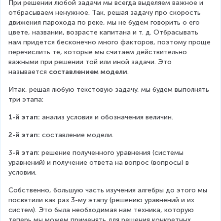
При решении любой задачи мы всегда выделяем важное и 
r
отбрасываем ненужное. Так, решая задачу про скорость 
a
движения парохода по реке, мы не будем говорить о его 
c
цвете, названии, возрасте капитана и т. д. Отбрасывать 
{
нам придется бесконечно много факторов, поэтому проще 
1
перечислить те, которые мы считаем действительно 
}
важными при решении той или иной задачи. Это 
{
называется 
6
составлением модели
.
}
Итак, решая любую текстовую задачу, мы будем выполнять 
три этапа:
1-й этап: 
анализ условия и обозначения величин.
2-й этап:
 составление модели.
3
-й этап
: решение полученного уравнения (системы 
уравнений) и получение ответа на вопрос (вопросы) в 
условии.
Собственно, большую часть изучения алгебры до этого мы 
посвятили как раз 3-му этапу (решению уравнений и их 
систем). Это была необходимая нам техника, которую 
теперь мы можем применять для решения конкретных 