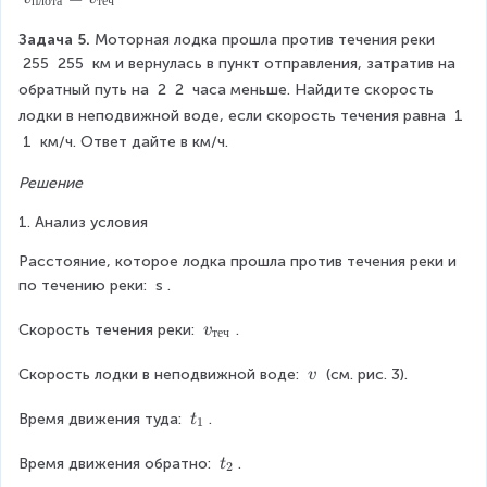
}
плота
теч
/
_
d
Задача 5. 
{
Моторная лодка прошла против течения реки 
{
x
п
g
255
255
 км и вернулась в пункт отправления, затратив на 
(
л
a
обратный путь на 
2
2
 часа меньше. Найдите скорость 
x
о
t
лодки в неподвижной воде, если скорость течения равна 
1
т
h
-
1
 км/ч. Ответ дайте в км/ч.
а
e
1
}
r
Решение
=
e
)
v
d
1. Анализ условия
}
_
}
=
{
\
Расстояние, которое лодка прошла против течения реки и 
т
ri
по течению реки: 
s
.
0
е
g
ч
h
v
Скорость течения реки: 
.
v
теч
}
t.
_
{
\
Скорость лодки в неподвижной воде: 
 (см. рис. 3).
v
т
\
е
v
t
Время движения туда: 
.
t
1
ч
₁
}
t
Время движения обратно: 
.
t
2
₂