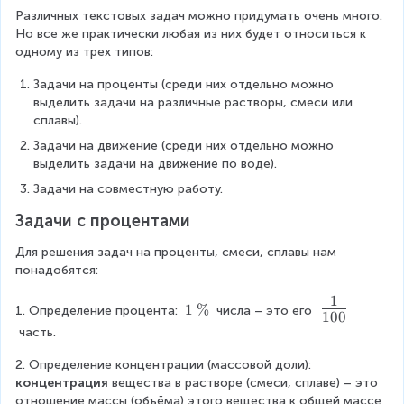
Различных текстовых задач можно придумать очень много. 
Но все же практически любая из них будет относиться к 
одному из трех типов:
Задачи на проценты (среди них отдельно можно 
выделить задачи на различные растворы, смеси или 
сплавы).
Задачи на движение (среди них отдельно можно 
выделить задачи на движение по воде).
Задачи на совместную работу.
Задачи с процентами
Для решения задач на проценты, смеси, сплавы нам 
понадобятся:
1
\
1
1
%
1. Определение процента: 
 числа – это его 
100
\
f
 часть.
t
r
e
2. Определение концентрации (массовой доли): 
a
x
концентрация
 вещества в растворе (смеси, сплаве) – это 
t
отношение массы (объёма) этого вещества к общей массе 