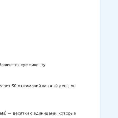
бавляется суффикс -
ty
.
елает 
30 
отжиманий каждый день, он 
ls) 
— десятки с единицами, которые 