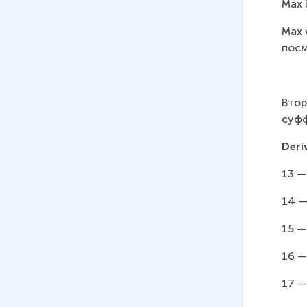
Max i
Max 
посм
Втор
суфф
Deri
13 —
14 —
15 —
16 —
17 —