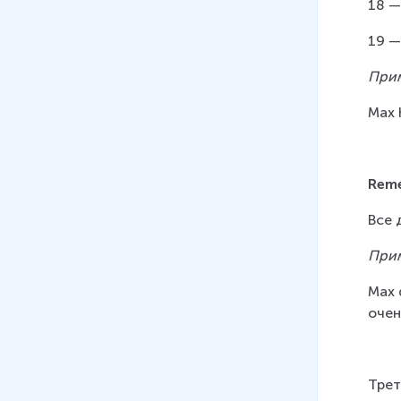
18 —
19 —
При
Max 
Rem
Все 
При
Max 
очен
Трет