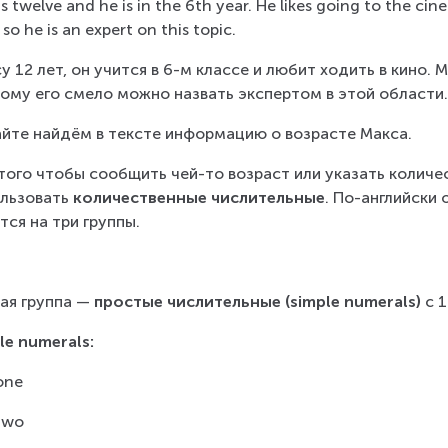
is twelve and he is in the 6th year. He likes going to the ci
 so he is an expert on this topic.
у 12 лет, он учится в 6-м классе и любит ходить в кино.
ому его смело можно назвать экспертом в этой области
йте найдём в тексте информацию о возрасте Макса.
того чтобы сообщить чей-то возраст или указать количе
льзовать 
количественные числительные
. По-английски 
тся на три группы.
ая группа — 
простые числительные (simple numerals)
 с 
le numerals:
one
two