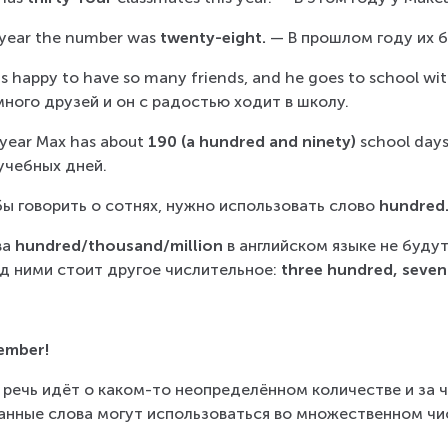
 year the number was
 twenty-eight. 
— В прошлом году их 
is happy to have so many friends, and he goes to school wit
много друзей и он с радостью ходит в школу.
 year Max has about 
190 (a hundred and ninety) 
school day
учебных дней.
ы говорить о сотнях, нужно использовать слово
 hundred
а 
hundred/thousand/million
 в английском языке не буду
д ними стоит другое числительное: 
three hundred, seven 
ember!
 речь идёт о каком-то неопределённом количестве и за 
анные слова могут использоваться во множественном чи