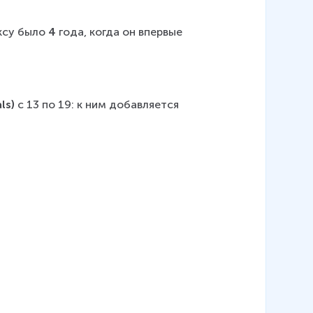
ксу было 
4
 года, когда он впервые 
s) 
с 13 по 19: к ним добавляется 