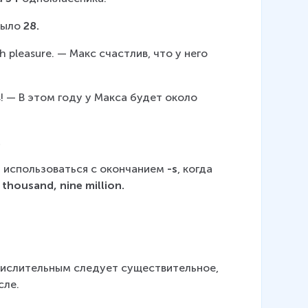
было 
28.
h pleasure. — Макс счастлив, что у него 
s! — В этом году у Макса будет около 
.
т использоваться с окончанием
 -s
, когда 
thousand, nine million.
числительным следует существительное, 
сле.