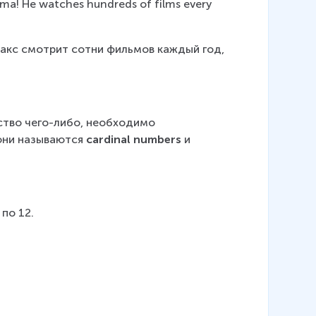
nema! He watches hundreds of films every 
 Макс смотрит сотни фильмов каждый год, 
.
ство чего-либо, необходимо 
они называются 
cardinal numbers
 и 
1 по 12.