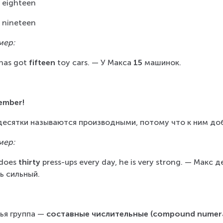
 eighteen
 nineteen
мер:
has got
 fifteen 
toy cars. — У Макса 
15 
машинок.
ember!
десятки называются производными, потому что к ним до
мер:
does
 thirty 
press-ups every day, he is very strong. — Макс д
ь сильный.
ья группа — 
составные числительные (compound numera