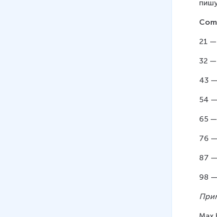
пишу
Com
21 —
32 —
43 —
54 —
65 —
76 —
87 —
98 —
При
Max 