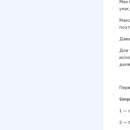
Max 
year,
Макс
поэт
Дава
Для 
испо
деля
Перв
Simp
1 — 
2 — 