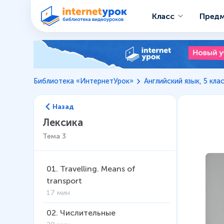
Класс
Пред
Библиотека «ИнтернетУрок»
Английский язык, 5 кла
Назад
Лексика
Тема
3
01
.
Travelling. Means of
transport
17 мин
02
.
Числительные