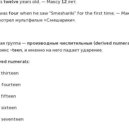
s 
twelve 
years old. — Максу 
12
 лет.
was 
four 
when he saw “Smeshariki” for the first time. — Ма
отрел мультфильм «Смешарики».
ая группа — 
производные числительные (derived numeral
икс 
-teen
, и именно на него падает ударение.
ved numerals:
 thirteen
 fourteen
 fifteen
 sixteen
 seventeen