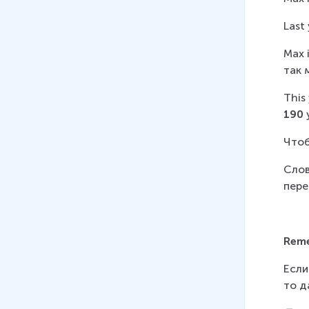
Last
Max 
так 
This
190 
Чтоб
Слов
пере
Rem
Если
то д