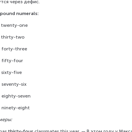
тся через дефис.
pound numerals:
 twenty-one
 thirty-two
 forty-three
 fifty-four
 sixty-five
 seventy-six
 eighty-seven
 ninety-eight
меры:
has
 thirty-four 
classmates this year. — В этом году у Макс