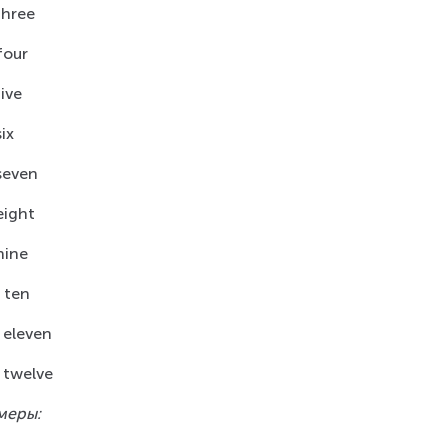
three
four
five
ix
seven
eight
nine
 ten
 eleven
 twelve
меры: