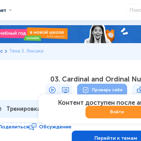
мет
сс
Тема 3. Лексика
03. Cardinal and Ordinal N
Проверь себя
Контент доступен после 
Тренировка 1
Не начат
:
0
из
7
Войти
Поделиться
Обсуждение
Перейти к темам