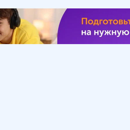
Урок
Помощь
Обратиться в поддержку
ософия
Вопросы и ответы
Инструкция по работе
с системой