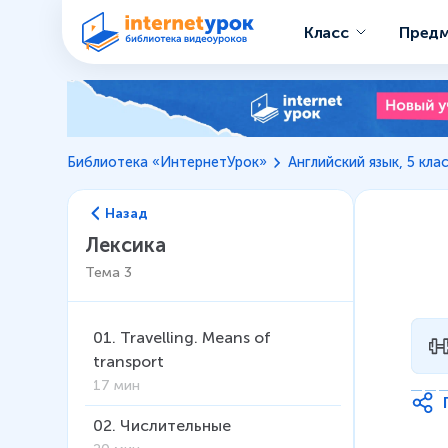
Класс
Пред
Библиотека «ИнтернетУрок»
Английский язык, 5 кла
Назад
Лексика
Тема
3
01
.
Travelling. Means of
transport
17 мин
02
.
Числительные