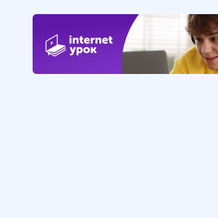
Обучение
Интернет
Личный кабинет
О нас
Библиотека уроков
Наша фил
Домашняя школа
О школе