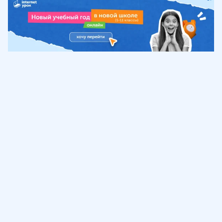
Обучение
ИнтернетУрок
Помощь
© ИнтернетУрок, 2009-
2026
8 (800) 775-41-21
info@interneturok.ru
101 000, г. Москва а/я 711 ООО «ИНТЕРДА»