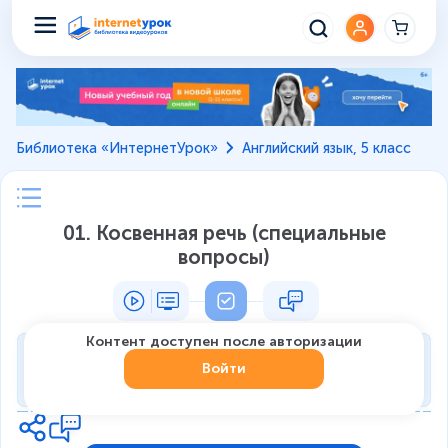
Библиотека «ИнтернетУрок»
Английский язык, 5 класс
01. Косвенная речь (специальные
вопросы)
Контент доступен после авторизации
Тренировка
Войти
0
из
7
1