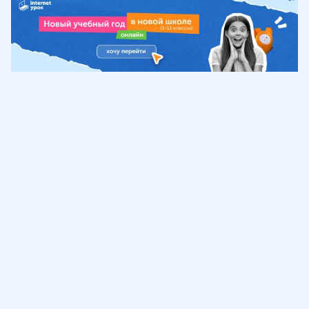
Обучение
ИнтернетУрок
Помощь
© ИнтернетУрок, 2009-
2026
8 (800) 775-41-21
info@interneturok.ru
101 000, г. Москва а/я 711 ООО «ИНТЕРДА»