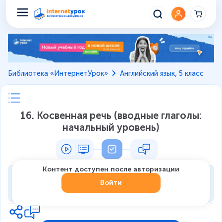
Библиотека «ИнтернетУрок»
Английский язык, 5 класс
16. Косвенная речь (вводные глаголы:
начальный уровень)
Контент доступен после авторизации
Тренировка
Войти
0
из
7
1