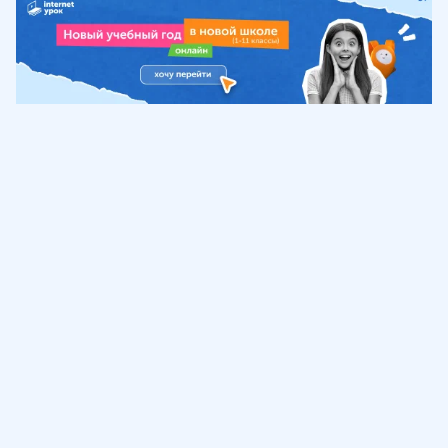
Обучение
ИнтернетУрок
Помощь
© ИнтернетУрок, 2009-
2026
8 (800) 775-41-21
info@interneturok.ru
101 000, г. Москва а/я 711 ООО «ИНТЕРДА»