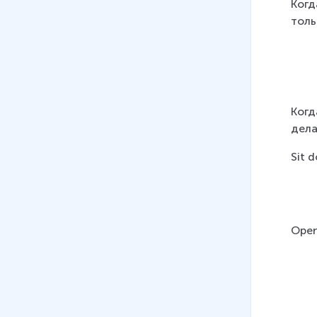
Когд
толь
Когд
дела
Sit 
Open