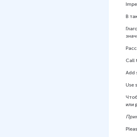
Impe
В та
Глаг
знач
Расс
Call
Add 
Use 
Чтоб
или 
При
Plea