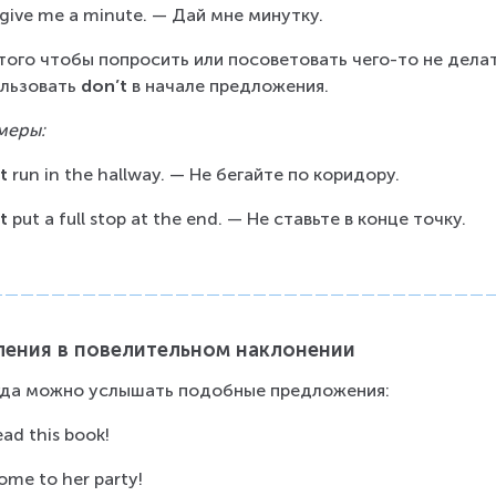
 give me a minute. — Дай мне минутку.
того чтобы попросить или посоветовать чего-то не дела
льзовать 
don’t
 в начале предложения.
меры:
t
 run in the hallway. — Не бегайте по коридору.
t 
put a full stop at the end. — Не ставьте в конце точку.
ления в повелительном наклонении
да можно услышать подобные предложения:
ead this book!
ome to her party!