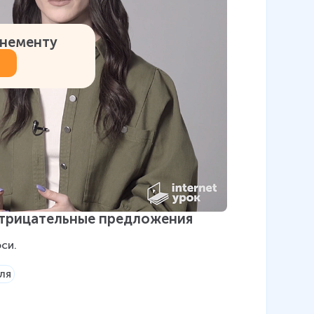
онементу
отрицательные предложения
си.