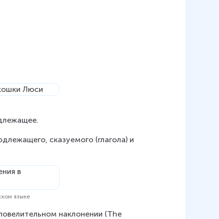
одлежащее.
длежащего, сказуемого (глагола) и 
ском языке
 повелительном наклонении (The 