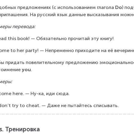
добных предложениях (с использованием глагола 
Do
) по
приглашения. На русский язык данные высказывания мож
еры перевода:
ead this book! — Обязательно прочитай эту книгу!
ome to her party! — Непременно приходите на её вечерин
ы придать повелительному предложению эмоциональнос
оимение 
you
.
меры:
come here. — Ну-ка, иди сюда.
don’t try to cheat. — Даже не пытайтесь списывать.
’s. Тренировка