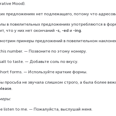
rative Mood).
ких предложениях нет подлежащего, потому что адресов
олы в повелительных предложениях употребляются в фор
ит, что у них нет окончаний 
-s, -ed
 и 
-ing
.
мотрим примеры предложений в повелительном наклоне
 this number. — Позвоните по этому номеру.
salt to taste. — Добавьте соль по вкусу.
short forms. — Используйте краткие формы.
ы просьба не звучала слишком строго, а была более веж
please
.
меры:
se listen to me. — Пожалуйста, выслушай меня.