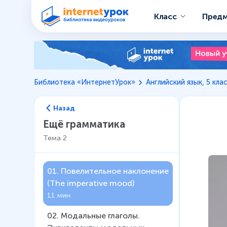
Класс
Пред
Библиотека «ИнтернетУрок»
Английский язык, 5 кла
Назад
Ещё грамматика
Тема
2
01
.
Повелительное наклонение
(The imperative mood)
11 мин
02
.
Модальные глаголы.