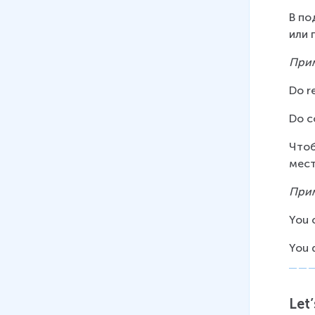
В по
или 
Прим
Do r
Do c
Чтоб
мест
При
You 
You 
Let