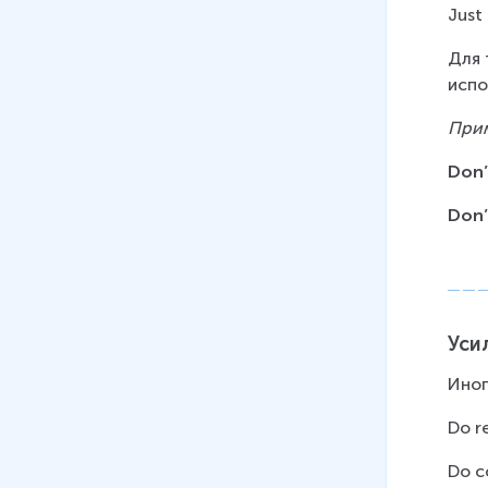
Just
Для 
испо
При
Don’
Don’
Уси
Иног
Do r
Do c