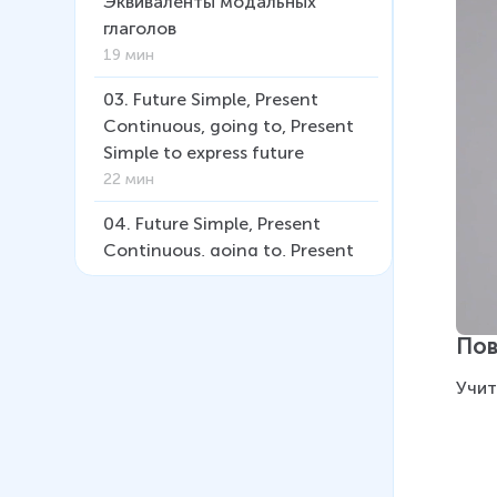
Эквиваленты модальных
глаголов
19 мин
03
.
Future Simple, Present
Continuous, going to, Present
Simple to express future
22 мин
04
.
Future Simple, Present
Continuous, going to, Present
Simple to express future
(Субтитры)
26 мин
Пов
Учит