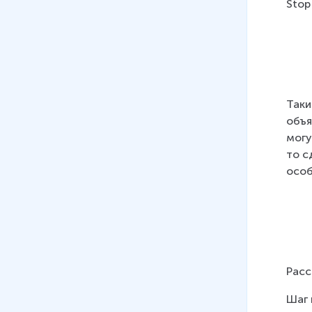
Stop
Таки
объя
могу
то с
особ
Расс
Шаг 