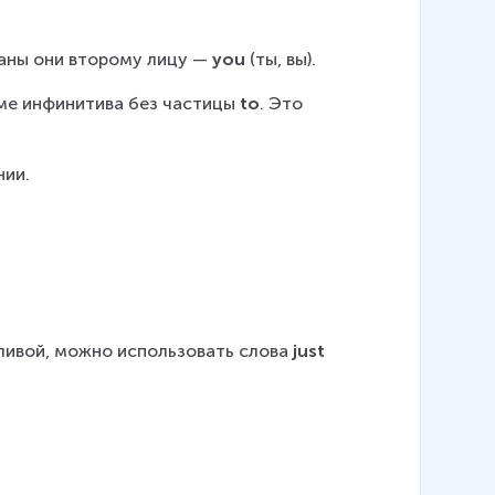
аны они второму лицу — 
you 
(ты, вы).
ме инфинитива без частицы 
to
. Это 
нии.
ливой, можно использовать слова 
just 