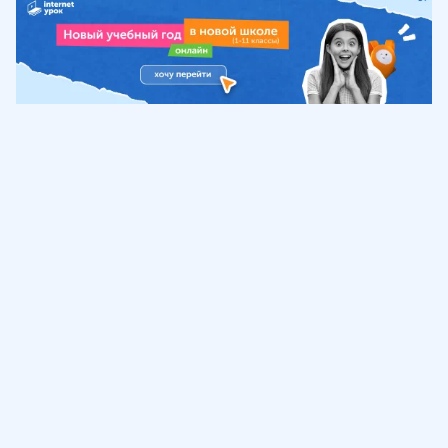
Обучение
ИнтернетУрок
Помощь
© ИнтернетУрок, 2009-
2026
8 (800) 775-41-21
info@interneturok.ru
101 000, г. Москва а/я 711 ООО «ИНТЕРДА»