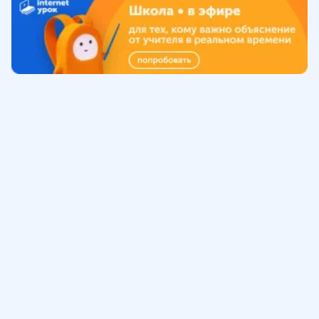
Обучение
ИнтернетУрок
Помощь
© ИнтернетУрок, 2009-
2026
8 (800) 775-41-21
info@interneturok.ru
101 000, г. Москва а/я 711 ООО «ИНТЕРДА»