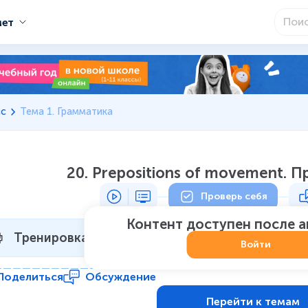
мет
сс
Тема 1. Грамматика
20. Prepositions of movement. 
Проверь себя
Контент доступен после 
Тренировка 1
Не начат
:
0
из
7
Войти
Поделиться
Обсуждение
Перейти к темам