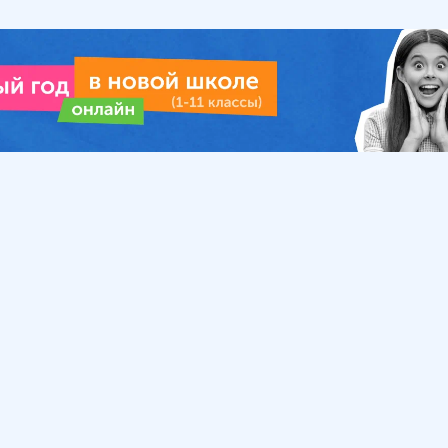
Урок
Помощь
Обратиться в поддержку
ософия
Вопросы и ответы
Инструкция по работе
с системой