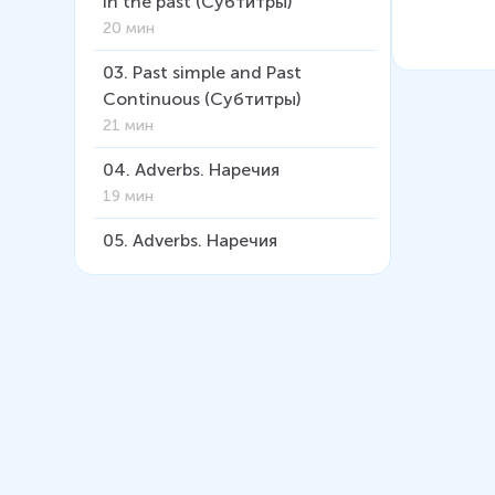
in the past (Субтитры)
20 мин
03
.
Past simple and Past
Continuous (Субтитры)
21 мин
04
.
Adverbs. Наречия
19 мин
05
.
Adverbs. Наречия
(Субтитры)
22 мин
06
.
Использование
определённого артикля с
именами собственными
12 мин
07
.
The past perfect tense.
Прошедшее совершенное