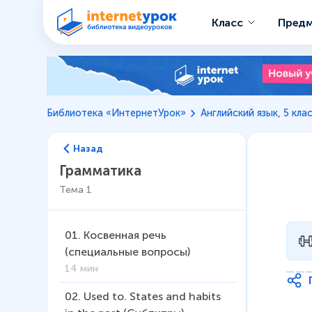
Класс
Пред
Библиотека «ИнтернетУрок»
Английский язык, 5 кла
Назад
Грамматика
Тема
1
01
.
Косвенная речь
(специальные вопросы)
14 мин
02
.
Used to. States and habits