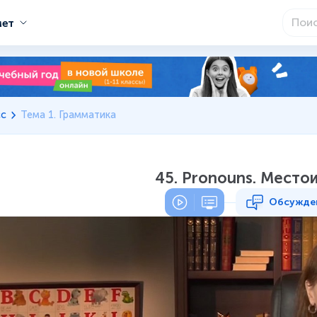
мет
сс
Тема 1. Грамматика
45. Pronouns. Место
Обсужде