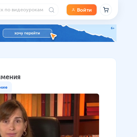
Войти
имения
ние