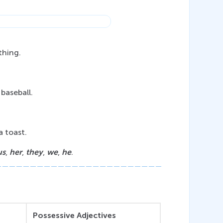
thing.
 baseball.
a toast.
us
, 
her
, 
they
, 
we
, 
he
.
Possessive Adjectives