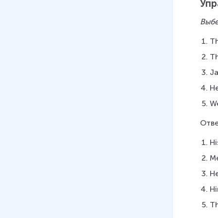
17 мин
Упр
26
.
Структуры Neither….nor,
Выбе
Either ……or
Th
16 мин
Th
27
.
Модальные глаголы
Ja
(особенности употребления
глагола should)
He
9 мин
We
28
.
Артикли. Определенный
Отве
артикль The
18 мин
Hi
M
29
.
Present Simple and Present
Continuous
H
15 мин
H
30
.
Сравнительная
T
характеристика