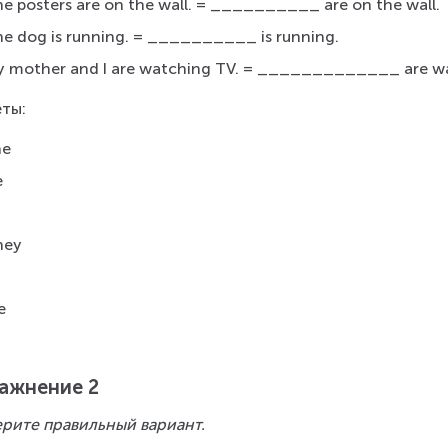
e posters are on the wall. = __________ are on the wall.
e dog is running. = __________ is running.
y mother and I are watching TV. = _____________ are wa
ты:
he
e
hey
e
ажнение 2
рите правильный вариант.