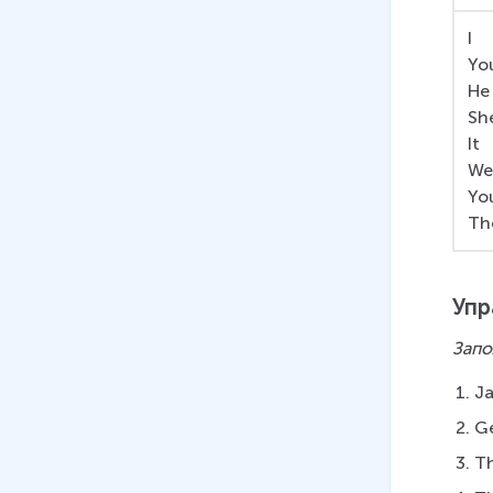
14 мин
I
13
.
Косвенная речь
Yo
(утвердительные и
He
отрицательные предложения)
Sh
15 мин
It
W
14
.
Косвенная речь (общие
Yo
вопросы)
Th
14 мин
15
.
Used to. States and habits
in the past
Упр
19 мин
Запо
16
.
Косвенная речь (вводные
Ja
глаголы: начальный уровень)
12 мин
Ge
Th
17
.
Восклицательные