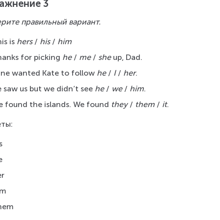
ажнение 3
рите правильный вариант.
is is 
hers
 / 
his
 / 
him
anks for picking 
he
 / 
me
 / 
she
 up, Dad.
ne wanted Kate to follow 
he
 / 
I
 / 
her
.
 saw us but we didn’t see 
he
 / 
we
 / 
him
.
 found the islands. We found 
they
 / 
them
 / 
it
.
ты:
s
e
er
im
hem