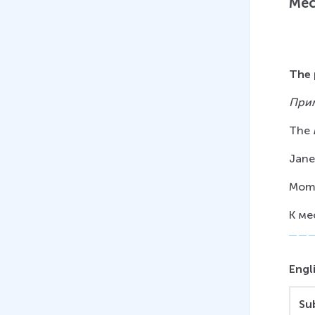
Мес
время
17 мин
08
.
The past perfect tense.
The
Прошедшее совершенное
время (Субтитры)
При
19 мин
The
09
.
Past Simple and Past
Perfect
Jane
10 мин
Mom 
10
.
Past Simple and Past
К ме
Perfect (Субтитры)
12 мин
11
.
Согласование времён
Engl
16 мин
Su
12
.
Косвенная речь (команды)