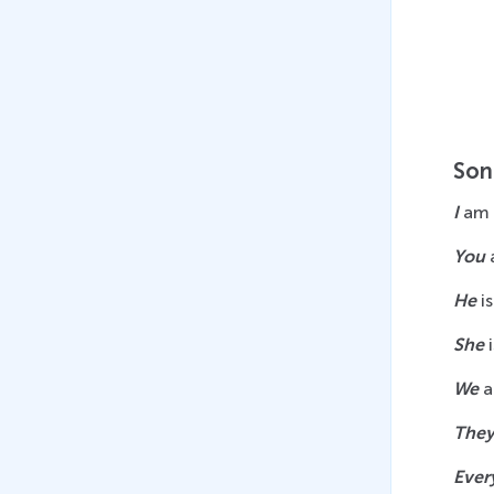
использования простого
прошедшего времени Past
Simple и настоящего
совершенного времени
Present Perfect
11 мин
Son
31
.
Система изученных времен
I
 am
(Present Simple, Past Simple,
Future Simple, Past Continuous,
You
 
Present Continuous, Present
He
 i
Perfect)
13 мин
She
 
32
.
Использование глаголов
We
 
MUST и HAVE для выражения
долженствования
The
12 мин
Ever