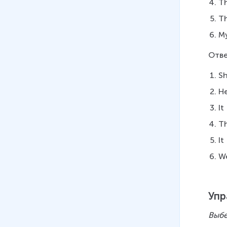
предложения
Th
6 мин
Th
18
.
Prepositions (time, place,
M
direction)
Отве
10 мин
S
19
.
Prepositions of movement.
Предлоги движения
H
(Субтитры)
It
15 мин
T
20
.
Prepositions of movement.
It
Предлоги движения
W
13 мин
21
.
Правила использования
WHO, WHICH, WHOSE, THAT
Упр
16 мин
Выбе
22
.
Вопросы к подлежащему и