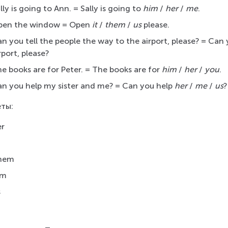
lly is going to Ann. = Sally is going to 
him
 / 
her
 / 
me
.
pen the window = Open 
it
 / 
them
 / 
us
 please.
n you tell the people the way to the airport, please? = Can y
rport, please?
e books are for Peter. = The books are for 
him
 / 
her
 / 
you
.
n you help my sister and me? = Can you help 
her
 / 
me
 / 
us
?
ты:
er
hem
im
s