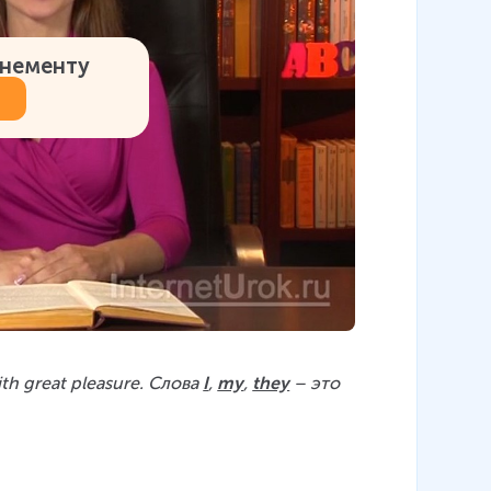
онементу
ith great pleasure. Слова 
I
, 
my
, 
they
 – это 