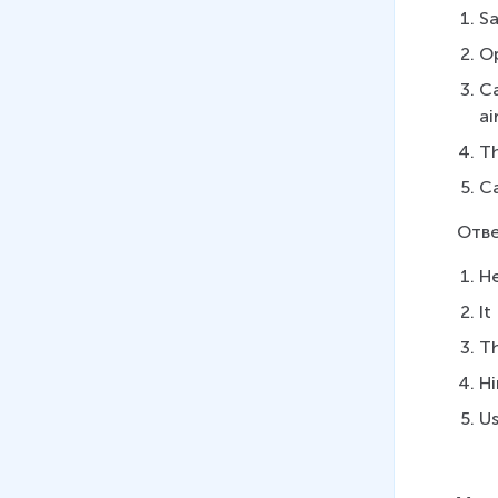
Sa
дополнению
17 мин
O
Ca
23
.
Past simple, past
ai
continuous, present perfect,
past perfect. Выражение
Th
прошедшего времени
Ca
13 мин
Отве
24
.
Past simple, past
continuous, present perfect,
H
past perfect. Выражение
It
прошедшего времени
T
(Субтитры)
15 мин
H
U
25
.
Особенности
использования SO и Neither в
кратких предложениях