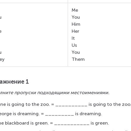
Me
u
You
Him
e
Her
It
e
Us
u
You
ey
Them
ажнение 1
лните пропуски подходящими местоимениями.
ne is going to the zoo. = __________ is going to the zoo
orge is dreaming. = _________ is dreaming.
e blackboard is green. = ___________ is green.