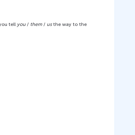
ou tell 
you
 / 
them
 / 
us
 the way to the 