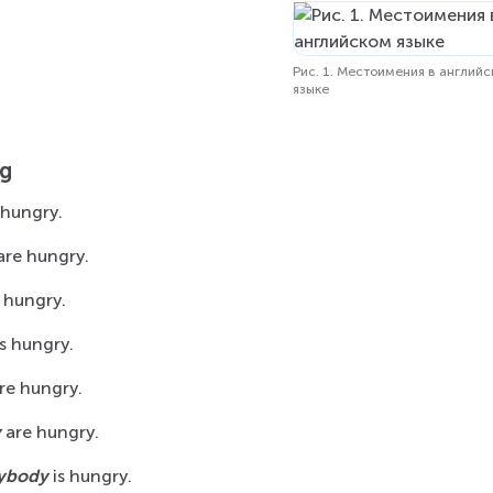
Рис. 1. Местоимения в англий
языке
g
 hungry.
are hungry.
s hungry.
is hungry.
are hungry.
y
 are hungry.
ybody
 is hungry.