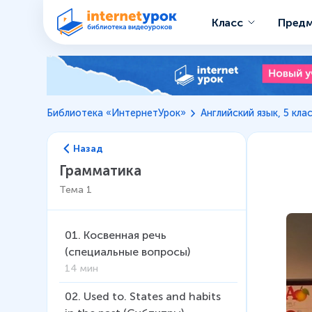
Класс
Пред
Библиотека «ИнтернетУрок»
Английский язык, 5 кла
Назад
Грамматика
Тема
1
01
.
Косвенная речь
(специальные вопросы)
14 мин
02
.
Used to. States and habits