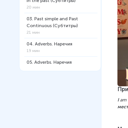
in the past (Субтитры)
20 мин
03
.
Past simple and Past
Continuous (Субтитры)
21 мин
04
.
Adverbs. Наречия
19 мин
05
.
Adverbs. Наречия
(Субтитры)
22 мин
06
.
Использование
При
определённого артикля с
I
 am 
именами собственными
мес
12 мин
07
.
The past perfect tense.
Прошедшее совершенное