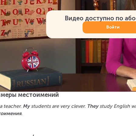
Видео доступно по аб
Войти
меры местоимений
a teacher. 
My
 students are very clever. 
They
 study English w
тоимения
.