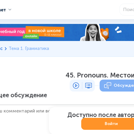
мет
сс
Тема 1. Грамматика
45. Pronouns. Место
Обсужде
ее обсуждение
Доступно после авто
Войти