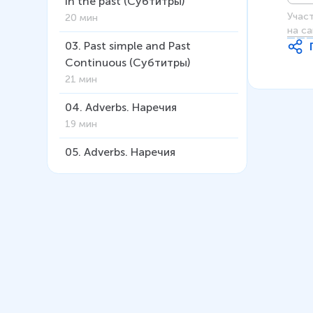
in the past (Субтитры)
Учас
20 мин
на са
03
.
Past simple and Past
Continuous (Субтитры)
21 мин
04
.
Adverbs. Наречия
19 мин
05
.
Adverbs. Наречия
(Субтитры)
22 мин
06
.
Использование
определённого артикля с
именами собственными
12 мин
07
.
The past perfect tense.
Прошедшее совершенное