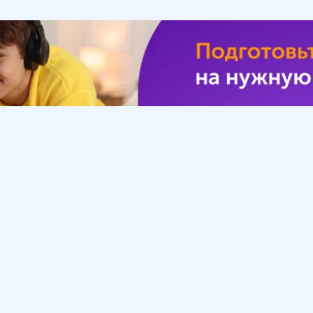
Урок
Помощь
Обратиться в поддержку
ософия
Вопросы и ответы
Инструкция по работе
с системой