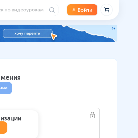
Войти
имения
ние
ризации