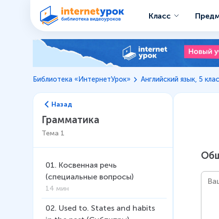
Класс
Пред
Библиотека «ИнтернетУрок»
Английский язык, 5 кла
Назад
Грамматика
Тема
1
Общ
01
.
Косвенная речь
(специальные вопросы)
14 мин
02
.
Used to. States and habits