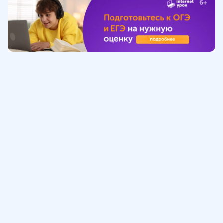
Обучение
ИнтернетУрок
Помощь
© ИнтернетУрок, 2009-
2026
8 (800) 775-41-21
info@interneturok.ru
101 000, г. Москва а/я 711 ООО «ИНТЕРДА»