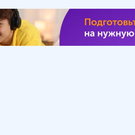
Урок
Помощь
Обратиться в поддержку
ософия
Вопросы и ответы
Инструкция по работе
с системой