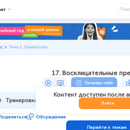
мет
сс
Тема 1. Грамматика
17. Восклицательные пр
Проверь себя
Контент доступен после 
Тренировка 1
Не начат
:
0
из
7
Войти
Поделиться
Обсуждение
Перейти к темам