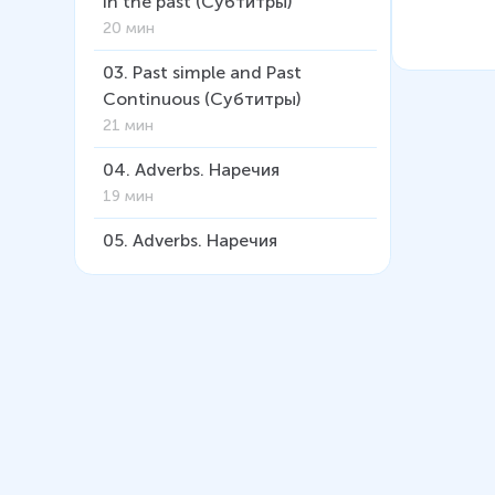
in the past (Субтитры)
20 мин
03
.
Past simple and Past
Continuous (Субтитры)
21 мин
04
.
Adverbs. Наречия
19 мин
05
.
Adverbs. Наречия
(Субтитры)
22 мин
06
.
Использование
определённого артикля с
именами собственными
12 мин
07
.
The past perfect tense.
Прошедшее совершенное