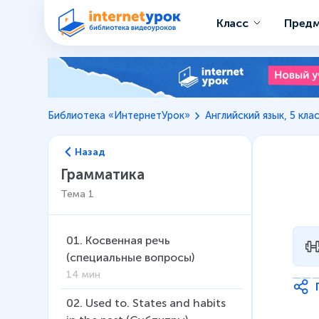
Класс
Пред
Библиотека «ИнтернетУрок»
Английский язык, 5 кла
Назад
Грамматика
Тема
1
01
.
Косвенная речь
(специальные вопросы)
14 мин
02
.
Used to. States and habits