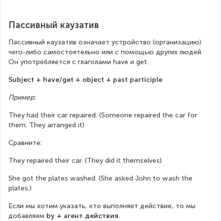
Пассивный каузатив
Пассивный каузатив означает устройство (организацию) 
чего-либо самостоятельно или с помощью других людей. 
Он употребляется с глаголами have и get.
Subject + have/get + object + past participle
Пример:
They had their car repaired. (Someone repaired the car for 
them. They arranged it)
Сравните:
They repaired their car. (They did it themselves)
She got the plates washed. (She asked John to wash the 
plates.)
Если мы хотим указать, кто выполняет действие, то мы 
добавляем 
by + агент действия
.