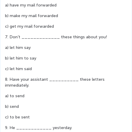
a) have my mail forwarded
b) make my mail forwarded
c) get my mail forwarded
7. Don’t _____________ these things about you!
a) let him say
b) let him to say
c) let him said
8. Have your assistant __________ these letters 
immediately.
a) to send
b) send
c) to be sent
9. He ____________ yesterday.