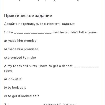
Практическое задание
Давайте потренируемся выполнять задания:
1. She ________________ that he wouldn’t tell anyone.
a) made him promise
b) made him promised
c) promised to make
2. My tooth still hurts. I have to get a dentist ___________ 
soon.
a) look at it
b) to look at it
c) to get it looked at it
3. I ______________ a couple of days ago.