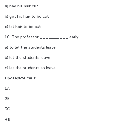
a) had his hair cut
b) got his hair to be cut
c) let hair to be cut
10. The professor __________ early.
a) to let the students leave
b) let the students leave
c) let the students to leave
Проверьте себя:
1А
2B
3C
4B