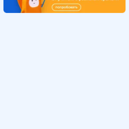
Обучение
ИнтернетУрок
Помощь
© ИнтернетУрок, 2009-
2026
8 (800) 775-41-21
info@interneturok.ru
101 000, г. Москва а/я 711 ООО «ИНТЕРДА»
Соглашение о пользовании сайтом
Сведения об образовательной программе
Политика в отношении обработки персональных данных