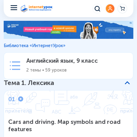
Английский язык 9 класс – Ур
Библиотека «ИнтернетУрок»
Английский язык
,
9 класс
2
темы
•
59
уроков
Тема
1
.
Лексика
01
Cars and driving. Map symbols and road
features