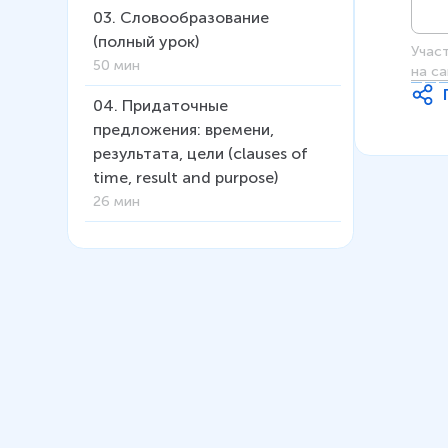
03
.
Словообразование
(полный урок)
Учас
50 мин
на са
04
.
Придаточные
предложения: времени,
результата, цели (clauses of
time, result and purpose)
26 мин
05
.
Конструкции USED TO /
WOULD. Привычки в прошлом
24 мин
06
.
Complex Object. Сложное
дополнение
16 мин
07
.
Causative form
11 мин