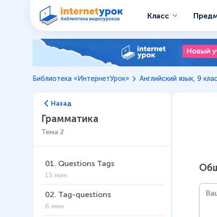
Класс
Пред
Библиотека «ИнтернетУрок»
Английский язык, 9 кла
Назад
Грамматика
Тема
2
01
.
Questions Tags
Общ
15 мин
02
.
Tag-questions
6 мин