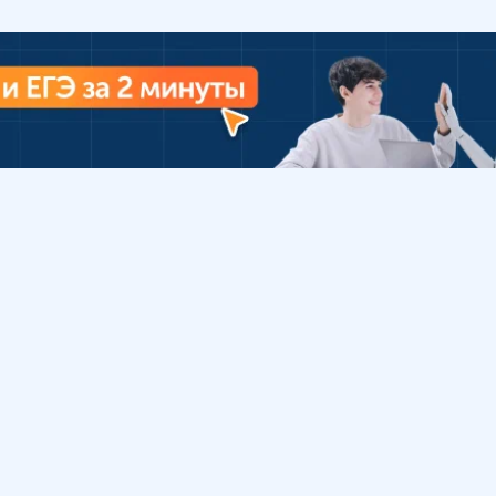
Урок
Помощь
Обратиться в поддержку
ософия
Вопросы и ответы
Инструкция по работе
с системой