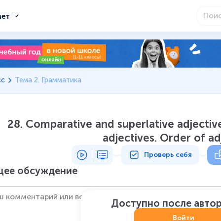
мет
сс
Тема 2. Грамматика
28. Comparative and superlative adjecti
adjectives. Order of ad
Проверь себя
ее обсуждение
Доступно после авто
Войти