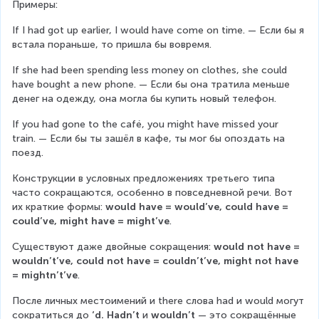
Примеры:
If I had got up earlier, I would have come on time. — Если бы я 
встала пораньше, то пришла бы вовремя.
If she had been spending less money on clothes, she could 
have bought a new phone. — Если бы она тратила меньше 
денег на одежду, она могла бы купить новый телефон.
If you had gone to the café, you might have missed your 
train. — Если бы ты зашёл в кафе, ты мог бы опоздать на 
поезд.
Конструкции в условных предложениях третьего типа 
часто сокращаются, особенно в повседневной речи. Вот 
их краткие формы: 
would have = would’ve, could have = 
could’ve, might have = might’ve
.
Существуют даже двойные сокращения: 
would not have = 
wouldn’t’ve, could not have = couldn’t’ve, might not have 
= mightn’t’ve
.
После личных местоимений и there слова had и would могут 
сократиться до 
‘d. Hadn’t
 и 
wouldn’t 
— это сокращённые 