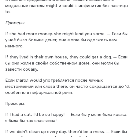
модальные глаголы might и could + инфинитив без частицы 
to.
Примеры
:
If she had more money, she might lend you some. — Если бы 
у неё было больше денег, она могла бы одолжить вам 
немного.
If they lived in their own house, they could get a dog. — Если 
бы они жили в своём собственном доме, они могли бы 
завести собаку.
Если глагол would употребляется после личных 
местоимений или слова there, он часто сокращается до ‘d, 
особенно в неформальной речи.
Примеры:
If I had a cat, I’d be so happy! — Если бы у меня была кошка, 
я была бы так счастлива!
If we didn’t clean up every day, there’d be a mess. — Если бы 