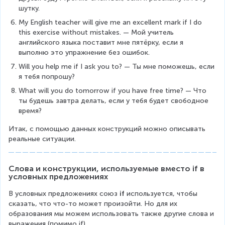
шутку.
My English teacher will give me an excellent mark if I do 
this exercise without mistakes. — Мой учитель 
английского языка поставит мне пятёрку, если я 
выполню это упражнение без ошибок.
Will you help me if I ask you to? — Ты мне поможешь, если 
я тебя попрошу?
What will you do tomorrow if you have free time? — Что 
ты будешь завтра делать, если у тебя будет свободное 
время?
Итак, с помощью данных конструкций можно описывать 
реальные ситуации.
Слова и конструкции, используемые вместо if в 
условных предложениях
В условных предложениях союз 
if
 используется, чтобы 
сказать, что что-то может произойти. Но для их 
образования мы можем использовать также другие слова и 
выражения (помимо if).