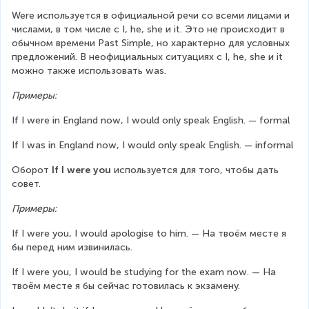
Were используется в официальной речи со всеми лицами и 
числами, в том числе с I, he, she и it. Это не происходит в 
обычном времени Past Simple, но характерно для условных 
предложений. В неофициальных ситуациях с I, he, she и it 
можно также использовать was.
Примеры:
If I were in England now, I would only speak English. — formal
If I was in England now, I would only speak English. — informal
Оборот
 If I were you
 используется для того, чтобы дать 
совет.
Примеры:
If I were you, I would apologise to him. — На твоём месте я 
бы перед ним извинилась.
If I were you, I would be studying for the exam now. — На 
твоём месте я бы сейчас готовилась к экзамену.