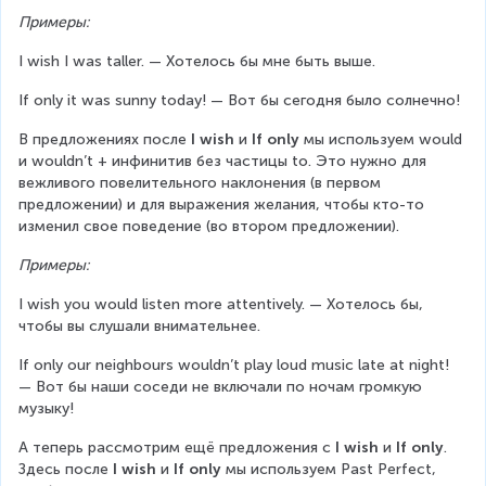
Примеры:
I wish I was taller. — Хотелось бы мне быть выше.
If only it was sunny today! — Вот бы сегодня было солнечно!
В предложениях после 
I wish
 и 
If only
 мы используем would 
и wouldn’t + инфинитив без частицы to. Это нужно для 
вежливого повелительного наклонения (в первом 
предложении) и для выражения желания, чтобы кто-то 
изменил свое поведение (во втором предложении).
Примеры:
I wish you would listen more attentively. — Хотелось бы, 
чтобы вы слушали внимательнее.
If only our neighbours wouldn’t play loud music late at night! 
— Вот бы наши соседи не включали по ночам громкую 
музыку!
А теперь рассмотрим ещё предложения с 
I wish
 и 
If only
. 
Здесь после 
I wish
 и 
If only
 мы используем Past Perfect, 