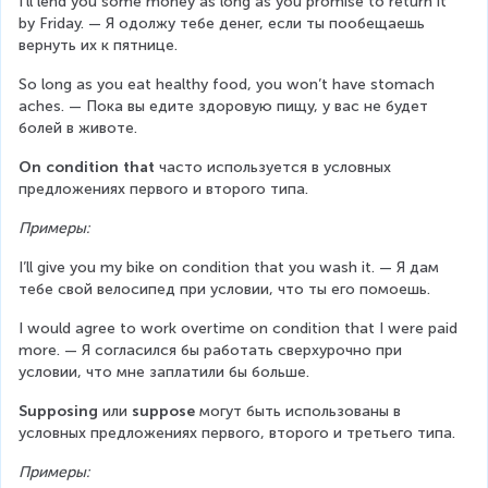
I’ll lend you some money as long as you promise to return it 
by Friday. — Я одолжу тебе денег, если ты пообещаешь 
вернуть их к пятнице.
So long as you eat healthy food, you won’t have stomach 
aches. — Пока вы едите здоровую пищу, у вас не будет 
болей в животе.
On condition that
 часто используется в условных 
предложениях первого и второго типа.
Примеры:
I’ll give you my bike on condition that you wash it. — Я дам 
тебе свой велосипед при условии, что ты его помоешь.
I would agree to work overtime on condition that I were paid 
more. — Я согласился бы работать сверхурочно при 
условии, что мне заплатили бы больше.
Supposing 
или 
suppose 
могут быть использованы в 
условных предложениях первого, второго и третьего типа.
Примеры: