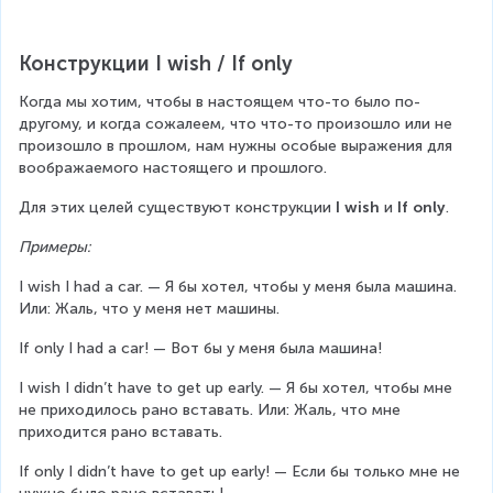
Конструкции I wish / If only
Когда мы хотим, чтобы в настоящем что-то было по-
другому, и когда сожалеем, что что-то произошло или не 
произошло в прошлом, нам нужны особые выражения для 
воображаемого настоящего и прошлого.
Для этих целей существуют конструкции 
I wish
 и 
If only
.
Примеры:
I wish I had a car. — Я бы хотел, чтобы у меня была машина. 
Или: Жаль, что у меня нет машины.
If only I had a car! — Вот бы у меня была машина!
I wish I didn’t have to get up early. — Я бы хотел, чтобы мне 
не приходилось рано вставать. Или: Жаль, что мне 
приходится рано вставать.
If only I didn’t have to get up early! — Если бы только мне не 