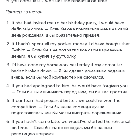
you come late / we start the rehearsal on time
Примеры ответов:
If she had invited me to her birthday party, I would have 
definitely come. — Если бы она пригласила меня на свой 
день рождения, я бы обязательно пришёл.
If I hadn’t spent all my pocket money, I’d have bought that 
T-shirt. — Если бы я не потратил все свои карманные 
деньги, я бы купил ту футболку.
I’d have done my homework yesterday if my computer 
hadn’t broken down. — Я бы сделал домашнее задание 
вчера, если бы мой компьютер не сломался.
If you had apologised to him, he would have forgiven you. 
— Если бы вы извинились перед ним, он бы вас простил.
If our team had prepared better, we could’ve won the 
competition. — Если бы наша команда лучше 
подготовилась, мы бы могли выиграть соревнование.
If you hadn’t come late, we would’ve started the rehearsal 
on time. — Если бы ты не опоздал, мы бы начали 
репетицию вовремя.