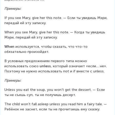
Примеры:
If you see Mary, give her this note. — Если ты увидишь Мэри, 
передай ей эту записку.
When you see Mary, give her this note. — Когда ты увидишь 
Мэри, передай ей эту записку.
When 
используется, чтобы сказать, что что-то 
обязательно произойдет.
В условных предложениях первого типа можно 
использовать союз 
unless
, который означает «если… не». 
Поэтому не нужно использовать not и if вместе с unless.
Примеры:
Unless you eat the soup, you won’t get the dessert. — Если 
ты не съешь суп, ты не получишь десерт.
The child won’t fall asleep unless you read him a fairy tale. — 
Ребёнок не заснет, если ты не прочитаешь ему сказку.