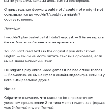
мы не убирались каждый день, был бы беспорядок.
Отрицательные формы 
would not
 / 
could not
 и 
might not
сокращаются до wouldn’t/couldn’t и mightn’t 
соответственно.
Примеры:
I wouldn’t play basketball if I didn’t enjoy it. — Я бы не играл в 
баскетбол, если бы мне это не нравилось.
You couldn’t read texts in the original if you didn’t know 
English. — Вы бы не могли читать тексты в оригинале, если 
бы не знали английский язык.
He mightn’t play online video games if he had offline friends. 
— Возможно, он бы не играл в онлайн-видеоигры, если бы у 
него были реальные друзья.
Notice!
Обратите внимание, что глагол to be в придаточном 
условном предложении 2-го типа может иметь две формы: 
was (informal) и were (formal).