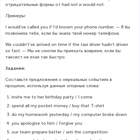
отрицательные формы от had not и would not.
Примеры:
I would’ve called you if I’d known your phone number. — Я бы 
позвонила тебе, если бы знала твой номер телефона.
We couldn’t’ve arrived on time if the taxi driver hadn’t driven 
so fast. — Мы не смогли бы приехать вовремя, если бы 
таксист не ехал так быстро.
Задание:
Составьте предложения о нереальных событиях в 
прошлом, используя данные опорные слова:
invite me to her birthday party / I come
spend all my pocket money / buy that T-shirt
do my homework yesterday / my computer broke down
you apologise to him / forgive you
our team prepare better / win the competition