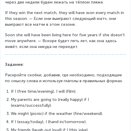
через две недели будем лежать на тёплом пляже.
If they win the next match, they will have won every match in 
this season. — Если они выиграют следующий матч, они 
выиграют все матчи в этом сезоне.
Soon she will have been living here for five years if she doesn’t 
move anywhere. — Вскоре будет пять лет, как она здесь 
живёт, если она никуда не переедет.
Задание:
Раскройте скобки, добавив, где необходимо, подходящие 
по смыслу слова и используя глаголы в правильных формах.
If I (free time/evening), I will (film).
My parents are going to (really happy) if I 
(exams/successfully).
We might (picnic) if the weather (fine/weekend).
If I (essay/today), I (hand in/tomorrow).
My friends (laugh out loud) if I (this joke).