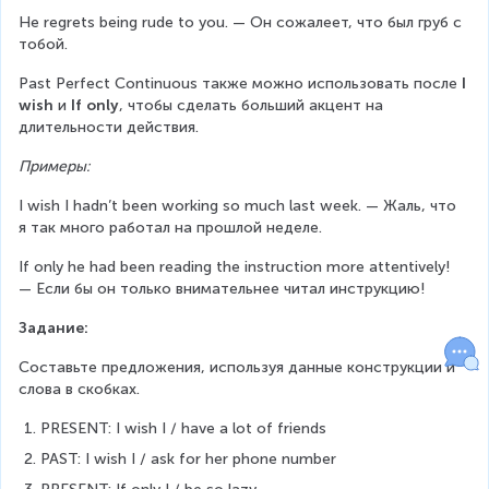
He regrets being rude to you. — Он сожалеет, что был груб с 
тобой.
Past Perfect Continuous также можно использовать после 
I 
wish
 и 
If only
, чтобы сделать больший акцент на 
длительности действия.
Примеры:
I wish I hadn’t been working so much last week. — Жаль, что 
я так много работал на прошлой неделе.
If only he had been reading the instruction more attentively! 
— Если бы он только внимательнее читал инструкцию!
Задание:
Составьте предложения, используя данные конструкции и 
слова в скобках.
PRESENT: I wish I / have a lot of friends
PAST: I wish I / ask for her phone number