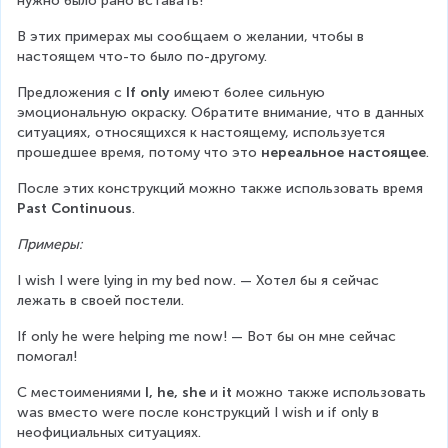
нужно было рано вставать!
В этих примерах мы сообщаем о желании, чтобы в 
настоящем что-то было по-другому.
Предложения с 
If only
 имеют более сильную 
эмоциональную окраску. Обратите внимание, что в данных 
ситуациях, относящихся к настоящему, используется 
прошедшее время, потому что это 
нереальное настоящее
.
После этих конструкций можно также использовать время 
Past Continuous
.
Примеры:
I wish I were lying in my bed now. — Хотел бы я сейчас 
лежать в своей постели.
If only he were helping me now! — Вот бы он мне сейчас 
помогал!
С местоимениями 
I, he, she
 и 
it
 можно также использовать 
was вместо were после конструкций I wish и if only в 
неофициальных ситуациях.