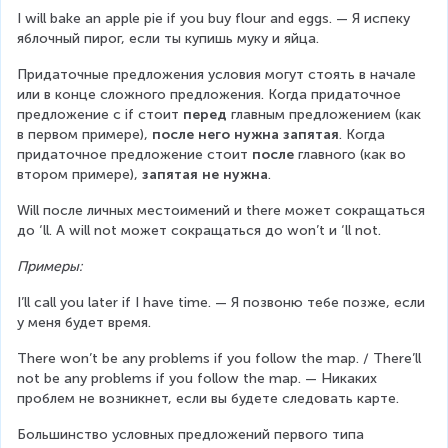
I will bake an apple pie if you buy flour and eggs. — Я испеку 
яблочный пирог, если ты купишь муку и яйца.
Придаточные предложения условия могут стоять в начале 
или в конце сложного предложения. Когда придаточное 
предложение с if стоит 
перед 
главным предложением (как 
в первом примере), 
после него нужна запятая
. Когда 
придаточное предложение стоит 
после 
главного (как во 
втором примере), 
запятая не нужна
.
Will после личных местоимений и there может сокращаться 
до ‘ll. А will not может сокращаться до won’t и ‘ll not.
Примеры:
I’ll call you later if I have time. — Я позвоню тебе позже, если 
у меня будет время.
There won’t be any problems if you follow the map. / There’ll 
not be any problems if you follow the map. — Никаких 
проблем не возникнет, если вы будете следовать карте.
Большинство условных предложений первого типа 