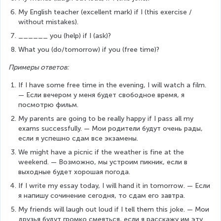
My English teacher (excellent mark) if I (this exercise / 
without mistakes).
______ you (help) if I (ask)?
What you (do/tomorrow) if you (free time)?
Примеры ответов:
If I have some free time in the evening, I will watch a film. 
— Если вечером у меня будет свободное время, я 
посмотрю фильм.
My parents are going to be really happy if I pass all my 
exams successfully. — Мои родители будут очень рады, 
если я успешно сдам все экзамены.
We might have a picnic if the weather is fine at the 
weekend. — Возможно, мы устроим пикник, если в 
выходные будет хорошая погода.
If I write my essay today, I will hand it in tomorrow. — Если 
я напишу сочинение сегодня, то сдам его завтра.
My friends will laugh out loud if I tell them this joke. — Мои 
друзья будут громко смеяться, если я расскажу им эту 