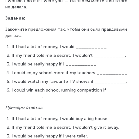
I wouldn’t do it if I were you. — На твоём месте я бы этого 
не делала.
Задание:
Закончите предложения так, чтобы они были правдивыми 
для вас.
If I had a lot of money, I would __________.
If my friend told me a secret, I wouldn’t __________.
I would be really happy if I __________.
I could enjoy school more if my teachers __________.
I would watch my favourite TV shows if __________.
I could win each school running competition if 
__________.
Примеры ответов:
If I had a lot of money, I would buy a big house.
If my friend told me a secret, I wouldn’t give it away.
I would be really happy if I were taller.