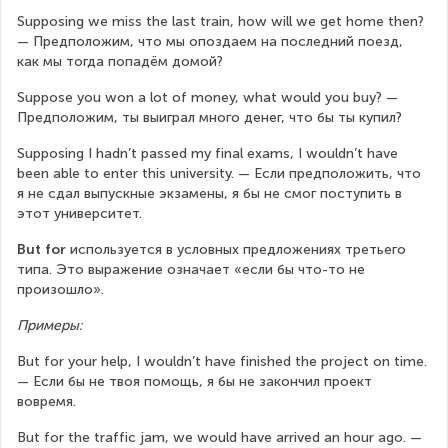
Supposing we miss the last train, how will we get home then? 
— Предположим, что мы опоздаем на последний поезд, 
как мы тогда попадём домой?
Suppose you won a lot of money, what would you buy? — 
Предположим, ты выиграл много денег, что бы ты купил?
Supposing I hadn’t passed my final exams, I wouldn’t have 
been able to enter this university. — Если предположить, что 
я не сдал выпускные экзамены, я бы не смог поступить в 
этот университет.
But for
 используется в условных предложениях третьего 
типа. Это выражение означает «если бы что-то не 
произошло».
Примеры:
But for your help, I wouldn’t have finished the project on time. 
— Если бы не твоя помощь, я бы не закончил проект 
вовремя.
But for the traffic jam, we would have arrived an hour ago. — 