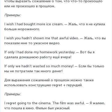
чтобы выразить сожаление о том, что что-то произошло 
или не произошло в прошлом.
Примеры:
I wish I had bought more ice cream. — Жаль, что я не купила 
больше мороженого.
I wish you hadn’t shown me that awful video. — Жаль, что вы 
показали мне то ужасное видео.
If only I had done my homework yesterday. — Вот бы я 
сделала домашнюю работу ещё вчера!
If only we hadn’t wasted so much money! — Если бы только 
мы не потратили так много денег!
Для выражения сожалений о прошлом можно также 
использовать конструкцию regret + герундий.
Примеры:
I regret going to the cinema. The film was awful. — Я жалею, 
что пошла в кино. Фильм был ужасный.