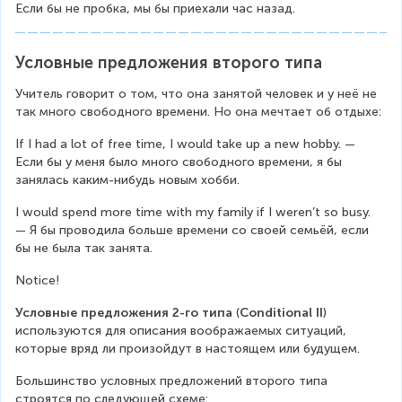
Если бы не пробка, мы бы приехали час назад.
Условные предложения второго типа
Учитель говорит о том, что она занятой человек и у неё не 
так много свободного времени. Но она мечтает об отдыхе:
If I had a lot of free time, I would take up a new hobby. — 
Если бы у меня было много свободного времени, я бы 
занялась каким-нибудь новым хобби.
I would spend more time with my family if I weren’t so busy. 
— Я бы проводила больше времени со своей семьёй, если 
бы не была так занята.
Notice!
Условные предложения 2-го типа
 (
Conditional II
) 
используются для описания воображаемых ситуаций, 
которые вряд ли произойдут в настоящем или будущем.
Большинство условных предложений второго типа 
строятся по следующей схеме: