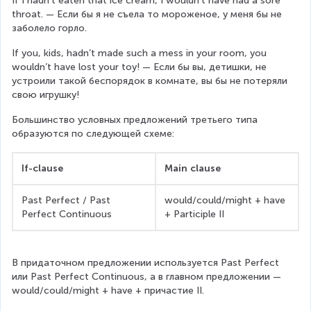
If I hadn’t eaten that ice cream, I wouldn’t have had a sore 
throat. — Если бы я не съела то мороженое, у меня бы не 
заболело горло.
If you, kids, hadn’t made such a mess in your room, you 
wouldn’t have lost your toy! — Если бы вы, детишки, не 
устроили такой беспорядок в комнате, вы бы не потеряли 
свою игрушку!
Большинство условных предложений третьего типа 
образуются по следующей схеме:
If-clause
Main clause
Past Perfect / Past 
would/could/might + have 
Perfect Continuous
+ Participle II
В придаточном предложении используется Past Perfect 
или Past Perfect Continuous, а в главном предложении — 
would/could/might + have + причастие II.