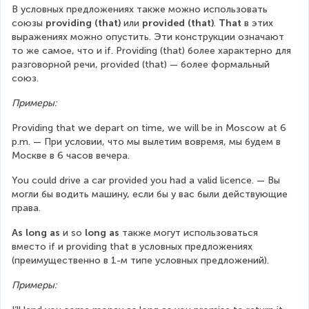
В условных предложениях также можно использовать 
союзы 
providing (that)
 или 
provided (that)
. 
That 
в этих 
выражениях можно опустить. Эти конструкции означают 
то же самое, что и if. Providing (that) более характерно для 
разговорной речи, provided (that) — более формальный 
союз.
Примеры:
Providing that we depart on time, we will be in Moscow at 6 
p.m. — При условии, что мы вылетим вовремя, мы будем в 
Москве в 6 часов вечера.
You could drive a car provided you had a valid licence. — Вы 
могли бы водить машину, если бы у вас были действующие 
права.
As long as
 и so 
long as
 также могут использоваться 
вместо if и providing that в условных предложениях 
(преимущественно в 1-м типе условных предложений).
Примеры: