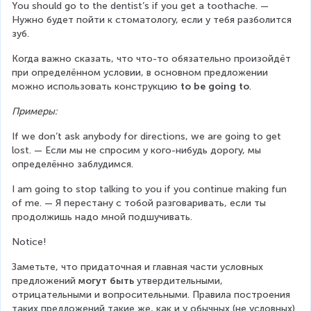
You should go to the dentist’s if you get a toothache. — 
Нужно будет пойти к стоматологу, если у тебя разболится 
зуб.
Когда важно сказать, что что-то обязательно произойдёт 
при определённом условии, в основном предложении 
можно использовать конструкцию 
to be going to
.
Примеры:
If we don’t ask anybody for directions, we are going to get 
lost. — Если мы не спросим у кого-нибудь дорогу, мы 
определённо заблудимся.
I am going to stop talking to you if you continue making fun 
of me. — Я перестану с тобой разговаривать, если ты 
продолжишь надо мной подшучивать.
Notice!
Заметьте, что придаточная и главная части условных 
предложений 
могут быть
 утвердительными, 
отрицательными и вопросительными. Правила построения 
таких предложений такие же, как и у обычных (не условных) 