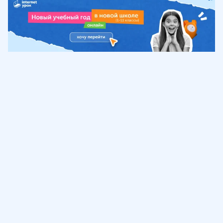
Обучение
ИнтернетУрок
Помощь
© ИнтернетУрок, 2009-
2026
8 (800) 775-41-21
info@interneturok.ru
101 000, г. Москва а/я 711 ООО «ИНТЕРДА»