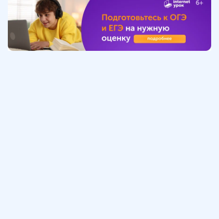
Обучение
ИнтернетУрок
Помощь
© ИнтернетУрок, 2009-
2026
8 (800) 775-41-21
info@interneturok.ru
101 000, г. Москва а/я 711 ООО «ИНТЕРДА»