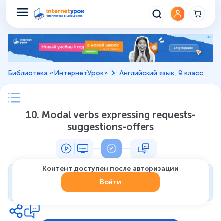
Библиотека «ИнтернетУрок»
Английский язык, 9 класс
10. Modal verbs expressing requests-
suggestions-offers
Контент доступен после авторизации
Тренировка
Войти
0
из
7
1