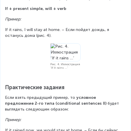
If + present simple, will + verb
Пример:
If it rains, I will stay at home. – Если пойдет дождь, я 
останусь дома (рис. 4).
Рис. 4. Иллюстрация
‘If it rains …’
Практические задания
Если взять предыдущий пример, то
 условное 
предложение 2-го типа (conditional sentences II)
 будет 
выглядеть следующим образом:
Пример:
If it rained now, we would stay at home. – Если бы сейчас 