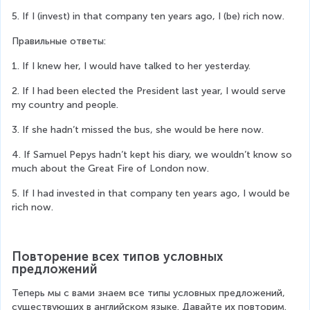
5. If I (invest) in that company ten years ago, I (be) rich now.
Правильные ответы:
1. If I knew her, I would have talked to her yesterday.
2. If I had been elected the President last year, I would serve 
my country and people.
3. If she hadn’t missed the bus, she would be here now.
4. If Samuel Pepys hadn’t kept his diary, we wouldn’t know so 
much about the Great Fire of London now.
5. If I had invested in that company ten years ago, I would be 
rich now.
Повторение всех типов условных 
предложений
Теперь мы с вами знаем все типы условных предложений, 
существующих в английском языке. Давайте их повторим.