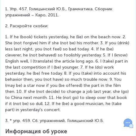
1. Упр. 457. Голицынский Ю.Б., Грамматика. Сборник 
упражнений – Каро, 2011.
2. Раскройте скобки:
1. If he (book) tickets yesterday, he (lie) on the beach now. 2. 
She (not forgive) him if she (not be) his mother. 3. If you (drink) 
less last night, you (not feel) so bad today. 4. If he (be) 
cleverer, he (not behaved) so foolishly yesterday. 5. If I (know) 
English well, I (translate) the article long ago. 6. I (take) part in 
the last competition if I (be) younger. 7. If he (do) work 
yesterday, he (be) free today. 8. If you (take) into account his 
behavior then, you (not have) so much trouble now. 9. You 
(may be) a star now if you (be offered) the part in the film 
then. 10. If she (not decide) to change a job last year, she (go) 
to China next month. 11. He (not go) to sleep over that book 
if it (not be) so dull. 12. If he (be) a good musician, he (take 
part) in yesterday's concert.
3. * упр. 459. Сб. упражнений, Голицынский Ю.Б.
Информация об уроке