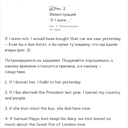
Рис. 2. Иллюстрация
‘If I were …’
If I were rich, I would have bought that car we saw yesterday. 
– Если бы я был богат, я бы купил ту машину, что мы вдели 
вчера (рис. 2).
Потренируемся на заданиях. Подумайте хорошенько, к 
какому времени относится причина, а к какому – 
следствие.
1. If I (know) her, I (talk) to her yesterday.
2. If I (be elected) the President last year, I (serve) my country 
and people.
3. If she (not miss) the bus, she (be) here now.
4. If Samuel Pepys (not keep) his diary, we (not know) so 
much about the Great Fire of London now.