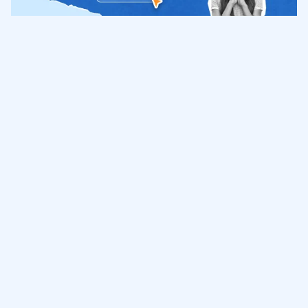
Обучение
ИнтернетУрок
Помощь
© ИнтернетУрок, 2009-
2026
8 (800) 775-41-21
info@interneturok.ru
101 000, г. Москва а/я 711 ООО «ИНТЕРДА»
Соглашение о пользовании сайтом
Сведения об образовательной программе
Политика в отношении обработки персональных данных