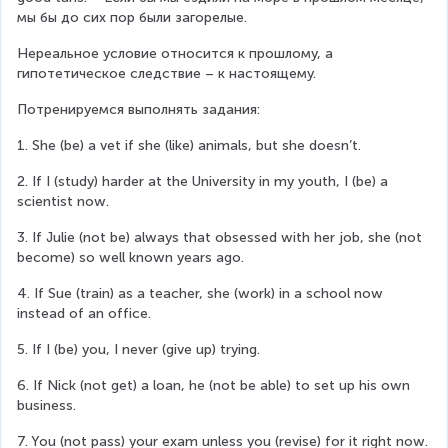
мы бы до сих пор были загорелые.
Нереальное условие относится к прошлому, а 
гипотетическое следствие – к настоящему.
Потренируемся выполнять задания:
1. She (be) a vet if she (like) animals, but she doesn’t.
2. If I (study) harder at the University in my youth, I (be) a 
scientist now.
3. If Julie (not be) always that obsessed with her job, she (not 
become) so well known years ago.
4. If Sue (train) as a teacher, she (work) in a school now 
instead of an office.
5. If I (be) you, I never (give up) trying.
6. If Nick (not get) a loan, he (not be able) to set up his own 
business.
7. You (not pass) your exam unless you (revise) for it right now.