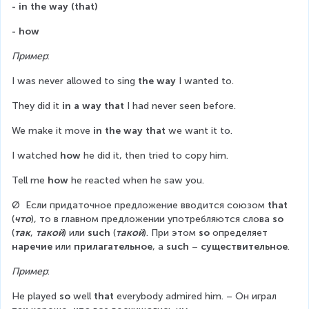
- in the way (that)
- how
Пример
:
I was never allowed to sing 
the way
 I wanted to.
They did it 
in a way that
 I had never seen before.
We make it move 
in the way that
 we want it to.
I watched 
how
 he did it, then tried to copy him.
Tell me 
how
 he reacted when he saw you.
Ø  Если придаточное предложение вводится союзом 
that
(
что
), то в главном предложении употребляются слова 
so
(
так
, 
такой
) или 
such
 (
такой
). При этом 
so
 определяет 
наречие
 или 
прилагательное
, а 
such
 – 
существительное
.
Пример
:
He played 
so
 well 
that
 everybody admired him. – Он играл 