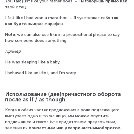
You talk 
just like
 your father does. – Ты говоришь 
прямо как
твой отец.
I felt 
like
 I had won a marathon. – Я чувствовал себя 
так
, 
как будто
 выиграл марафон.
Note
: we can also use 
like
 in a prepositional phrase to say 
how someone does something.
Пример
:
He was sleeping 
like
 a baby.
I behaved 
like
 an idiot, and I’m sorry.
Использование (дее)причастного оборота 
после as if / as though
Когда в обеих частях предложения в роли подлежащего 
выступает одно и то же лицо, мы можем опустить 
подлежащее и глагол 
be
 в придаточном предложении, 
заменив их 
причастным
 или 
деепричастнымоборотом
.