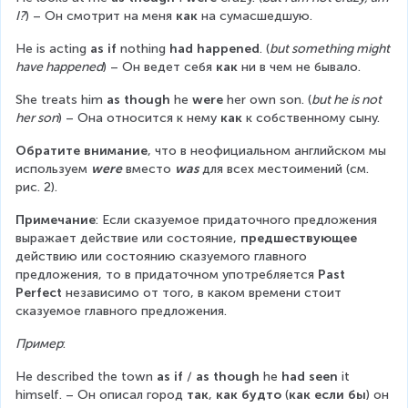
I?
) – Он смотрит на меня 
как
 на сумасшедшую.
He is acting 
as if
 nothing 
had happened
. (
but something might 
have happened
) – Он ведет себя 
как
 ни в чем не бывало.
She treats him 
as though
 he 
were
 her own son. (
but he is not 
her son
) – Она относится к нему 
как
 к собственному сыну.
Обратите внимание
, что в неофициальном английском мы 
используем 
were
 вместо 
was
 для всех местоимений (см. 
рис. 2).
Примечание
: Если сказуемое придаточного предложения 
выражает действие или состояние, 
предшествующее
действию или состоянию сказуемого главного 
предложения, то в придаточном употребляется 
Past 
Perfect
 независимо от того, в каком времени стоит 
сказуемое главного предложения.
Пример
:
He described the town 
as if
 / 
as though
 he 
had seen
 it 
himself. – Он описал город 
так
, 
как будто
 (
как если бы
) он 