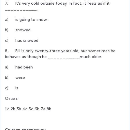
7.      It’s very cold outside today. In fact, it feels as if it 
___________.
a)      is going to snow
b)      snowed
c)      has snowed
8.      Bill is only twenty-three years old, but sometimes he 
behaves as though he ___________much older.
a)      had been
b)      were
c)      is
Ответ:
1c 2b 3b 4c 5c 6b 7a 8b
Список литературы