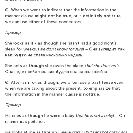
Ø  When we want to indicate that the information in the 
manner clause 
might not be true
, or is 
definitely not true
, 
we can use either of these connectors.
Пример
:
She looks 
as if
 / 
as though
 she hasn’t had a good night’s 
sleep for weeks. (
we don’t know for sure
) – Она выглядит 
так
, 
как будто
 не спала несколько недель.
She acts 
as though
 she owns the place. (
but she does not
) – 
Она ведет себя 
так
, 
как будто
 она здесь хозяйка.
Ø  After 
as if
 or 
as though
, we often use a 
past tense
 even 
when we are talking about the present, 
to emphasize
 that 
the information in the manner clause is 
nottrue
.
Пример
:
He cries 
as though
 he 
were
 a baby. (
but he is not a baby
) – Он 
плачет 
как
 ребенок.
He looks at me 
as though
 I 
were
 crazy. (
but I am not crazy, am 