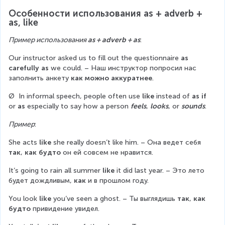
Особенности использования as + adverb + 
as, like
Пример использования 
as + adverb + as
:
Our instructor asked us to fill out the questionnaire 
as 
carefully as
 we could. – Наш инструктор попросил нас 
заполнить анкету 
как можно аккуратнее
.
Ø  In informal speech, people often use 
like
 instead of 
as if
or 
as
 especially to say how a person 
feels
, 
looks
, or 
sounds
.
Пример
:
She acts 
like
 she really doesn’t like him. – Она ведет себя 
так
, 
как будто
 он ей совсем не нравится.
It’s going to rain all summer 
like
 it did last year. – Это лето 
будет дождливым, 
как
 и в прошлом году.
You look 
like
 you’ve seen a ghost. – Ты выглядишь 
так
, 
как 
будто
 привидение увидел.