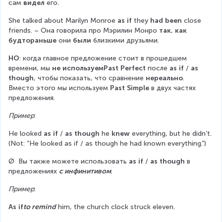
сам 
видел
 его.
She talked about Marilyn Monroe 
as if
 they 
had been
 close 
friends. – Она говорила про Мэрилин Монро 
так
, 
как 
будтораньше
 они 
были
 близкими друзьями.
НО
: когда главное предложение стоит в прошедшем 
времени, мы 
не используемPast Perfect
 после 
as if
 / 
as 
though
, чтобы показать, что сравнение 
нереально
. 
Вместо этого мы используем 
Past Simple
 в двух частях 
предложения.
Пример
:
He looked 
as if
 / 
as though
 he 
knew
 everything, but he didn’t. 
(Not: “He looked as if / as though he had known everything.”)
Ø  Вы также можете использовать 
as if
 / 
as though
 в 
предложениях 
с инфинитивом
.
Пример
:
As if
to remind
 him, the church clock struck eleven.