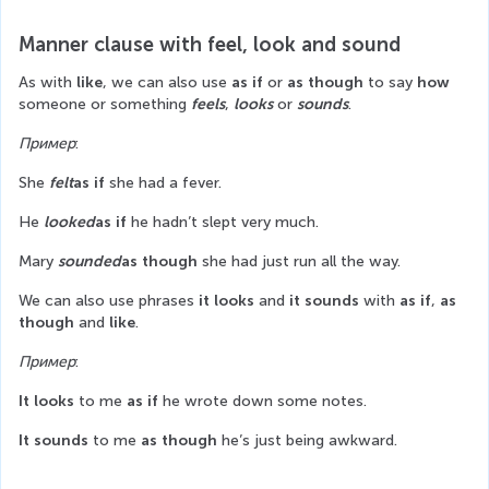
Manner clause with feel, look and sound
As with 
like
, we can also use 
as if
 or 
as though
 to say 
how
someone or something 
feels
, 
looks
 or 
sounds
.
Пример
:
She 
felt
as if
 she had a fever.
He 
looked
as if
 he hadn’t slept very much.
Mary 
sounded
as though
 she had just run all the way.
We can also use phrases 
it looks
 and 
it sounds
 with 
as if
, 
as 
though
 and 
like
.
Пример
:
It looks
 to me 
as if
 he wrote down some notes.
It sounds
 to me 
as though
 he’s just being awkward.