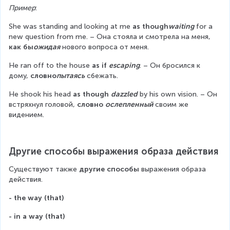
Пример
:
She was standing and looking at me 
as though
waiting
 for a 
new question from me. – Она стояла и смотрела на меня, 
как бы
ожидая
 нового вопроса от меня.
He ran off to the house 
as if 
escaping
. – Он бросился к 
дому, 
словно
пытаясь
 сбежать.
He shook his head 
as though 
dazzled
 by his own vision. – Он 
встряхнул головой, 
словно 
ослепленный
 своим же 
видением.
Другие способы выражения образа действия
Существуют также 
другие способы
 выражения образа 
действия.
- the way (that)
- in a way (that)