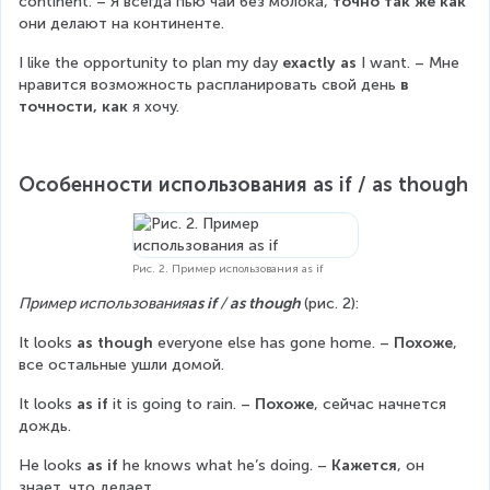
continent. – Я всегда пью чай без молока, 
точно так же как
они делают на континенте.
I like the opportunity to plan my day 
exactly as
 I want. – Мне 
нравится возможность распланировать свой день 
в 
точности, как
 я хочу.
Особенности использования as if / as though
Рис. 2. Пример использования as if
Пример использования
as if
 / 
as though 
(рис. 2):
It looks 
as though
 everyone else has gone home. – 
Похоже
, 
все остальные ушли домой.
It looks 
as if
 it is going to rain. – 
Похоже
, сейчас начнется 
дождь.
He looks 
as if
 he knows what he’s doing. – 
Кажется
, он 
знает, что делает.