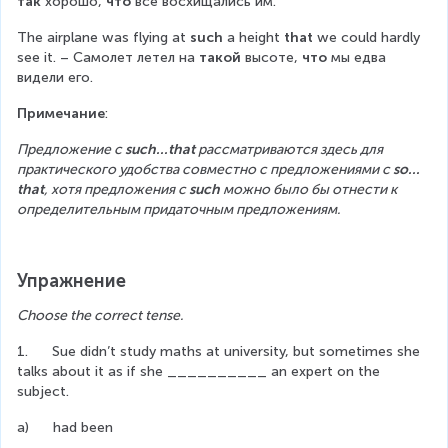
так
 хорошо, 
что
 все восхищались им.
The airplane was flying at 
such
 a height 
that
 we could hardly 
see it. – Самолет летел на 
такой
 высоте, 
что
 мы едва 
видели его.
Примечание
:
Предложение с 
such…that
 рассматриваются здесь для 
практического удобства совместно с предложениями с 
so…
that
, хотя предложения с 
such
 можно было бы отнести к 
определительным придаточным предложениям.
Упражнение
Choose the correct tense.
1.      Sue didn’t study maths at university, but sometimes she 
talks about it as if she __________ an expert on the 
subject.
a)      had been