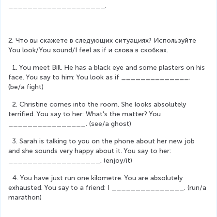
____________________.
2. Что вы скажете в следующих ситуациях? Используйте 
You look/You sound/I feel as if и слова в скобках.
  1. You meet Bill. He has a black eye and some plasters on his 
face. You say to him: You look as if ______________. 
(be/a fight)
  2. Christine comes into the room. She looks absolutely 
terrified. You say to her: What's the matter? You 
________________. (see/a ghost)
  3. Sarah is talking to you on the phone about her new job 
and she sounds very happy about it. You say to her: 
___________________. (enjoy/it)
  4. You have just run one kilometre. You are absolutely 
exhausted. You say to a friend: I _______________. (run/a 
marathon)