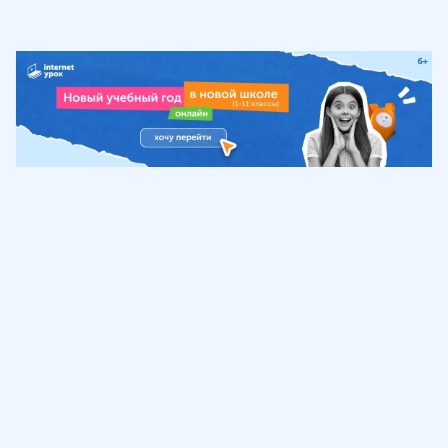
Обучение
ИнтернетУрок
Помощь
© ИнтернетУрок, 2009-
2026