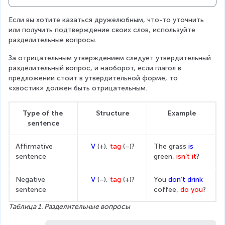
Если вы хотите казаться дружелюбным, что-то уточнить 
или получить подтверждение своих слов, используйте 
разделительные вопросы.
За отрицательным утверждением следует утвердительный 
разделительный вопрос, и наоборот, если глагол в 
предложении стоит в утвердительной форме, то 
«хвостик» должен быть отрицательным.
Type of the 
Structure
Example
sentence
Affirmative 
V
 (+), 
tag 
(–)?
The grass
 is
sentence
green, 
isn’t it
?
Negative 
V
 (–), 
tag 
(+)?
You 
don’t drink
sentence
coffee, 
do you
?
Таблица 1. Разделительные вопросы