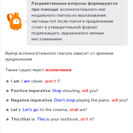
Разделительные вопросы формируются 
при помощи: 
вспомогательного или 
модального глагола из высказывания; 
частицы not (если глагол в предложении 
стоит в утвердительной форме); 
подлежащего, выраженного личным 
местоимением.
Выбор вспомогательного глагола зависит от времени 
предложения.
Также существуют 
исключения
:
I am
: I 
am 
clever, 
aren’t
 I?
Positive imperative
: 
Stop 
shouting, 
will 
you?
Negative imperative
: 
Don’t stop
 playing the piano, 
will 
you?
Let’s
:
 Let’s go
 to the cinema, 
shall 
we?
This/that is
: 
This is
 your textbook, 
isn’t 
it?