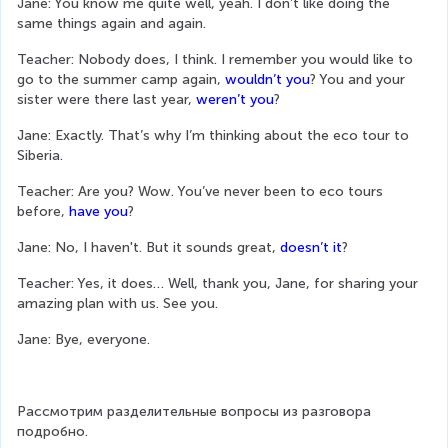
Jane: You know me quite well, yeah. I don’t like doing the 
same things again and again.
Teacher: Nobody does, I think. I remember you would like to 
go to the summer camp again, 
wouldn’t you
? You and your 
sister were there last year, 
weren’t you
?
Jane: Exactly. That’s why I’m thinking about the eco tour to 
Siberia.
Teacher: Are you? Wow. You’ve never been to eco tours 
before, 
have you
?
Jane: No, I haven't. But it sounds great, 
doesn’t it
?
Teacher: Yes, it does… Well, thank you, Jane, for sharing your 
amazing plan with us. See you.
Jane: Bye, everyone.
Рассмотрим разделительные вопросы из разговора 
подробно.