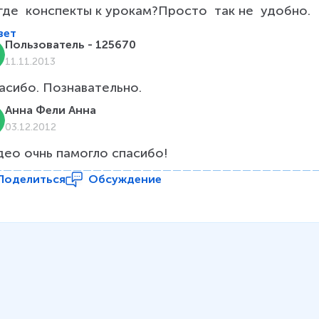
 где  конспекты к урокам?Просто  так не  удобно.
вет
Пользователь - 125670
11.11.2013
асибо. Познавательно. 
Анна Фели Анна
03.12.2012
део очнь памогло спасибо!
Поделиться
Обсуждение