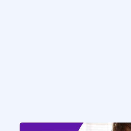
ДНК
12 мин
12
.
Строение и функции РНК
10 мин
13
.
Строение и функции АТФ
13 мин
14
.
Строение клетки.
Клеточная мембрана
15 мин
15
.
Строение клетки.
Клеточная мембрана. Ядро
13 мин
16
.
Строение клетки.
Цитоплазма. Клеточный
центр. Рибосомы