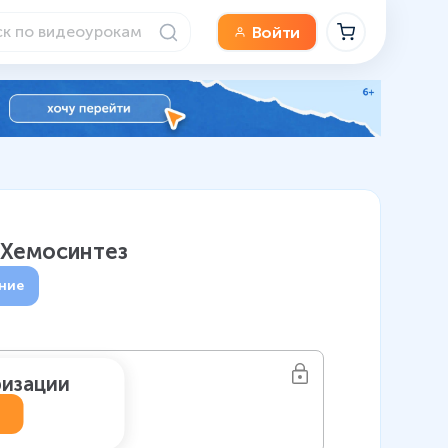
Войти
 Хемосинтез
ние
ризации