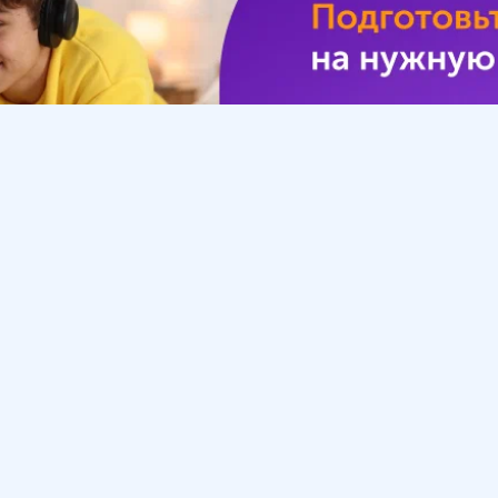
Урок
Помощь
Обратиться в поддержку
ософия
Вопросы и ответы
Инструкция по работе
с системой
Приемная директора
 родителей