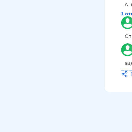
А 
белков
18 мин
1 от
08
.
Аминокислоты, белки.
Строение белков. Уровни
Сп
организации белковой
молекулы
12 мин
ви
09
.
Функции белков
11 мин
10
.
Ферменты –
биологические катализаторы.
Значение ферментов
13 мин
11
.
Нуклеиновые кислоты и их
роль в жизнедеятельности
клетки. Строение и функции