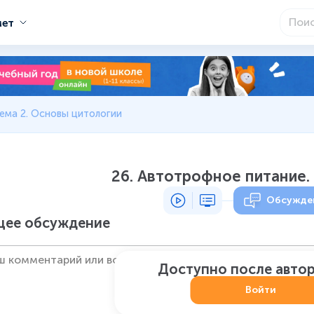
мет
ема 2. Основы цитологии
26. Автотрофное питание.
Обсужде
ее обсуждение
Доступно после авто
Войти