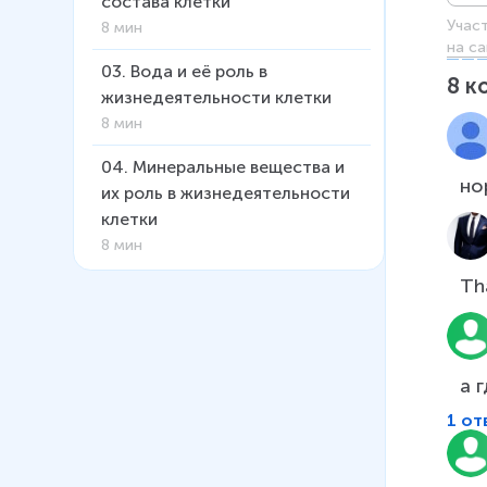
состава клетки
Учас
8 мин
на са
03
.
Вода и её роль в
8
к
жизнедеятельности клетки
8 мин
04
.
Минеральные вещества и
их роль в жизнедеятельности
клетки
8 мин
Th
05
.
Углеводы и их роль в
жизнедеятельности клетки
10 мин
06
.
Липиды и их роль в
жизнедеятельности клетки
1 от
7 мин
07
.
Строение и функции