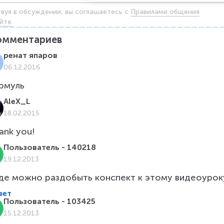
твуя в обсуждении, вы соглашаетесь c
Правилами общения
йте.
омментариев
ренат япаров
06.12.2016
AleX_L
18.02.2015
ank you!
Пользователь - 140218
19.12.2013
вет
Пользователь - 103425
15.12.2013