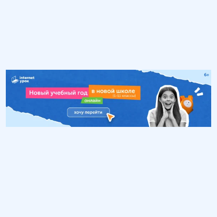
Обучение
ИнтернетУрок