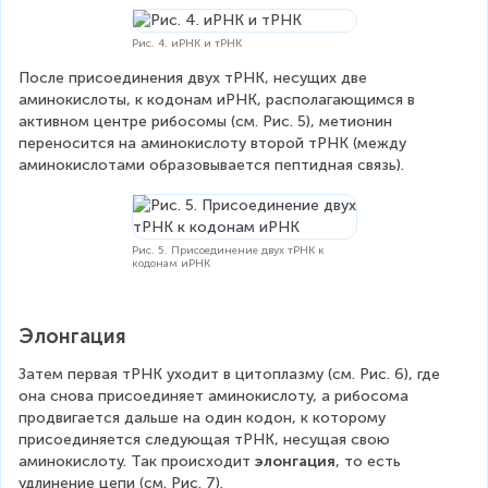
Рис. 4. иРНК и тРНК
После присоединения двух тРНК, несущих две 
аминокислоты, к кодонам иРНК, располагающимся в 
активном центре рибосомы (см. Рис. 5), метионин 
переносится на аминокислоту второй тРНК (между 
аминокислотами образовывается пептидная связь).
Рис. 5. Присоединение двух тРНК к
кодонам иРНК
Элонгация
Затем первая тРНК уходит в цитоплазму (см. Рис. 6), где 
она снова присоединяет аминокислоту, а рибосома 
продвигается дальше на один кодон, к которому 
присоединяется следующая тРНК, несущая свою 
аминокислоту. Так происходит 
элонгация
, то есть 
удлинение цепи (см. Рис. 7).