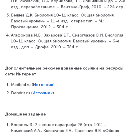
П.В. Ижевский, О.А. Корнилова, Т.Е. Лощилина и др. – 2-е 
изд., переработанное. – Вентана-Граф, 2010. – 224 стр.
Беляев Д.К. Биология 10–11 класс. Общая биология. 
Базовый уровень. – 11-е изд., стереотип. – М.: 
Просвещение, 2012. – 304 с.
Агафонова И.Б., Захарова Е.Т., Сивоглазов В.И. Биология 
10–11 класс. Общая биология. Базовый уровень. – 6-е 
изд., доп. – Дрофа, 2010. – 384 с.
Дополнительные рекомендованные ссылки на ресурсы 
сети Интернет
Medbiol.ru (
Источник
).
Dendrit.ru (
Источник
).
Домашнее задание
Вопросы 3–7 в конце параграфа 26 (стр. 101) – 
Каменский А.А., Криксунов Е.А., Пасечник В.В. «Общая 