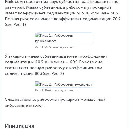
Рибосомы состоят из двух субчастиц, различающихся по 
размерам. Малая субъединица рибосомы у прокариот 
имеет коэффициент седиментации 30
S
, а большая – 50
S
. 
Полная рибосома имеет коэффициент седиментации 70
S 
(см. Рис. 1).
Рис. 1. Рибосомы прокариот
У эукариот малая субъединица имеет коэффициент 
седиментации 40
S
, а большая – 60
S
. Вместе они 
составляют полную рибосому с коэффициентом 
седиментации 80
S 
(см. Рис. 2).
Рис. 2. Рибосомы эукариот
Следовательно, рибосомы прокариот меньше, чем 
рибосомы эукариот.
Инициация