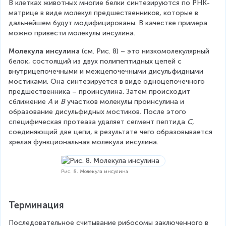
В клетках животных многие белки синтезируются по РНК-
матрице в виде молекул предшественников, которые в 
дальнейшем будут модифицированы. В качестве примера 
можно привести молекулы инсулина.
Молекула инсулина 
(см. Рис. 8) – это низкомолекулярный 
белок, состоящий из двух полипептидных цепей с 
внутрицепочечными и межцепочечными дисульфидными 
мостиками. Она синтезируется в виде одноцепочечного 
предшественника – проинсулина. Затем происходит 
сближение 
A
 и 
B
 участков молекулы проинсулина и 
образование дисульфидных мостиков. После этого 
специфическая протеаза удаляет сегмент пептида 
C
, 
соединяющий две цепи, в результате чего образовывается 
зрелая функциональная молекула инсулина.
Рис. 8. Молекула инсулина
Терминация
Последовательное считывание рибосомы заключенного в 