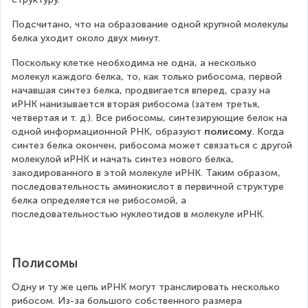
Подсчитано, что на образование одной крупной молекулы 
белка уходит около двух минут.
Поскольку клетке необходима не одна, а несколько 
молекул каждого белка, то, как только рибосома, первой 
начавшая синтез белка, продвигается вперед, сразу на 
иРНК нанизывается вторая рибосома (затем третья, 
четвертая и т. д.). Все рибосомы, синтезирующие белок на 
одной информационной РНК, образуют 
полисому
. Когда 
синтез белка окончен, рибосома может связаться с другой 
молекулой иРНК и начать синтез нового белка, 
закодированного в этой молекуле иРНК. Таким образом, 
последовательность аминокислот в первичной структуре 
белка определяется не рибосомой, а 
последовательностью нуклеотидов в молекуле иРНК.
Полисомы
Одну и ту же цепь иРНК могут транслировать несколько 
рибосом. Из-за большого собственного размера 