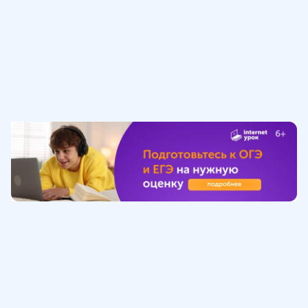
Обучение
ИнтернетУрок