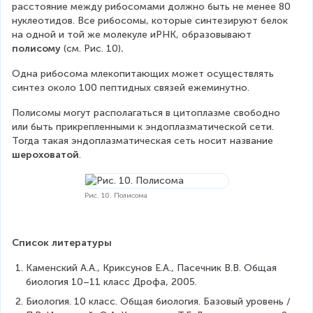
расстояние между рибосомами должно быть не менее 80 
нуклеотидов. Все рибосомы, которые синтезируют белок 
на одной и той же молекуле иРНК, образовывают 
полисому 
(см. Рис. 10)
.
Одна рибосома млекопитающих может осуществлять 
синтез около 100 пептидных связей ежеминутно.
Полисомы могут располагаться в цитоплазме свободно 
или быть прикрепленными к эндоплазматической сети. 
Тогда такая эндоплазматическая сеть носит название 
шероховатой
.
Рис. 10. Полисома
Список литературы
Каменский А.А., Криксунов Е.А., Пасечник В.В. Общая 
биология 10–11 класс Дрофа, 2005.
Биология. 10 класс. Общая биология. Базовый уровень / 