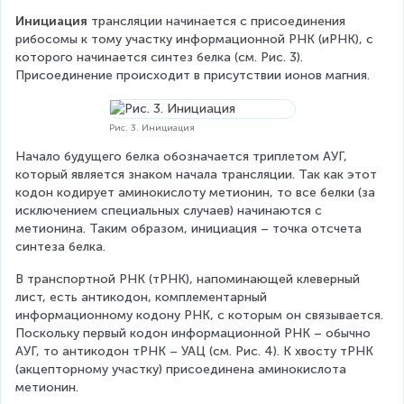
Инициация
 трансляции начинается с присоединения 
рибосомы к тому участку информационной РНК (иРНК), с 
которого начинается синтез белка (см. Рис. 3). 
Присоединение происходит в присутствии ионов магния.
Рис. 3. Инициация
Начало будущего белка обозначается триплетом АУГ, 
который является знаком начала трансляции. Так как этот 
кодон кодирует аминокислоту метионин, то все белки (за 
исключением специальных случаев) начинаются с 
метионина. Таким образом, инициация – точка отсчета 
синтеза белка.
В транспортной РНК (тРНК), напоминающей клеверный 
лист, есть антикодон, комплементарный 
информационному кодону РНК, с которым он связывается. 
Поскольку первый кодон информационной РНК – обычно 
АУГ, то антикодон тРНК – УАЦ (см. Рис. 4). К хвосту тРНК 
(акцепторному участку) присоединена аминокислота 
метионин.