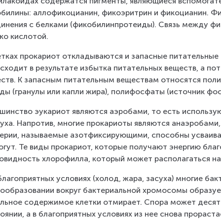
илакоидах содержатся пигменты, являющиеся вспомогат
билины: аллофикоцианин, фикоэритрин и фикоцианин. Ф
инения с белками (фикобилинпротеиды). Связь между фи
ко кислотой.
етках прокариот откладываются и запасные питательные 
сходит в результате избытка питательных веществ, а по
ств. К запасным питательным веществам относятся полиса
ды (гранулы или капли жира), полифосфаты (источник фос
шинство эукариот являются аэробами, то есть использу
уха. Напротив, многие прокариоты являются анаэробами,
ерии, называемые азотфиксирующими, способны усваиват
огут. Те виды прокариот, которые получают энергию бла
овидность хлорофилла, который может располагаться н
благоприятных условиях (холод, жара, засуха) многие бак
ообразовании вокруг бактериальной хромосомы образует
льное содержимое клетки отмирает. Спора может десят
оянии, а в благоприятных условиях из нее снова прорастае