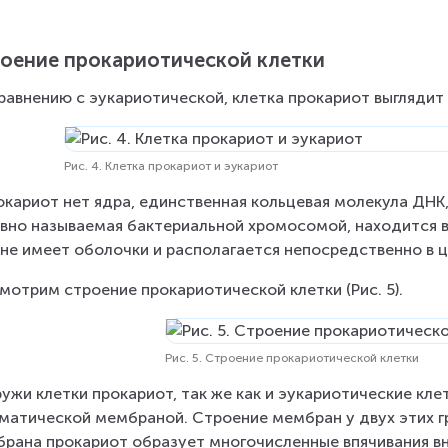
оение прокариотической клетки
равнению с эукариотической, клетка прокариот выглядит г
Рис. 4. Клетка прокариот и эукариот
окариот нет ядра, единственная кольцевая молекула ДНК,
вно называемая бактериальной хромосомой, находится в 
не имеет оболочки и располагается непосредственно в 
мотрим строение прокариотической клетки (Рис. 5).
Рис. 5. Строение прокариотической клетки
ужи клетки прокариот, так же как и эукариотические кле
матической мембраной. Строение мембран у двух этих г
рана прокариот образует многочисленные впячивания вну