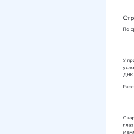
ДНК
12 мин
Стр
12
.
Строение и функции РНК
По с
10 мин
13
.
Строение и функции АТФ
13 мин
У пр
14
.
Строение клетки.
усло
Клеточная мембрана
ДНК 
15 мин
Расс
15
.
Строение клетки.
Клеточная мембрана. Ядро
13 мин
16
.
Строение клетки.
Снар
Цитоплазма. Клеточный
плаз
центр. Рибосомы
мемб