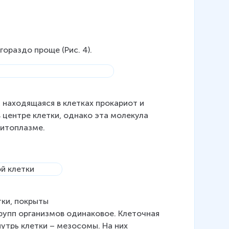
ораздо проще (Рис. 4).
 находящаяся в клетках прокариот и 
центре клетки, однако эта молекула 
цитоплазме.
тки, покрыты 
рупп организмов одинаковое. Клеточная 
трь клетки – мезосомы. На них 