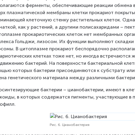
олагаются ферменты, обеспечивающие реакции обмена ве
рх плазматической мембраны клетки прокариот покрыты 
минающей клеточную стенку растительных клеток. Однак
чаткой, как у растений, а другими полисахаридами – пек
топлазме прокариотических клеток нет мембранных орга
лекса Гольджи, лизосом. Их функции выполняют складки
сомы. В цитоплазме прокариот беспорядочно располага
ариотических клетках тоже нет, но иногда встречаются 
движению бактерий. На поверхности бактериальной клетк
щью которых бактерии присоединяются к субстрату или 
на генетического материала между различными бактери
синтезирующие бактерии – цианобактерии, имеют в кл
коиды, в которых содержатся пигменты, участвующие в пр
офилл.
Рис. 6. Цианобактерия