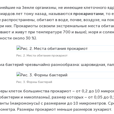
нейшие на Земле организмы, не имеющие клеточного ядр
иардов лет тому назад, называются 
прокариотами
, то
 распространены, обитают в воде, почве, воздухе, на пок
ри них. Прокариоты освоили экстремальные места обитания
вают и живут при температуре 700 и выше), моря и солен
ности около 30 %).
Рис. 2. Места обитания прокариот
а бактерий чрезвычайно разнообразна: шаровидная, палоч
Рис. 3. Формы бактерий
еры клеток большинства прокариот – от 0,2 до 10 микро
обактерии и микоплазмы), размер которых – от 0,05 до 0
ганты (макромонусы) с размерами до 10 микрометров. Ср
ометра. Размеры прокариот меньше размеров эукариот.