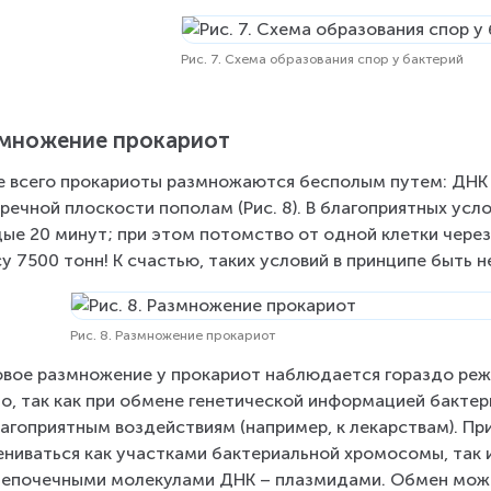
Рис. 7. Схема образования спор у бактерий
множение прокариот
 всего прокариоты размножаются бесполым путем: ДНК у
речной плоскости пополам (Рис. 8). В благоприятных усл
ые 20 минут; при этом потомство от одной клетки через
у 7500 тонн! К счастью, таких условий в принципе быть н
Рис. 8. Размножение прокариот
вое размножение у прокариот наблюдается гораздо реже
о, так как при обмене генетической информацией бактер
агоприятным воздействиям (например, к лекарствам). Пр
ниваться как участками бактериальной хромосомы, так
епочечными молекулами ДНК – плазмидами. Обмен може