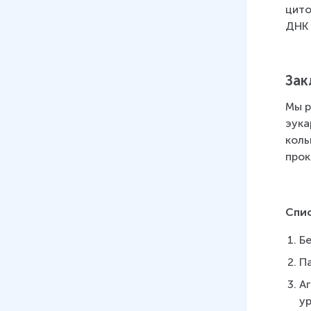
цито
13 мин
ДНК 
Зак
Мы р
эука
коль
прок
Спи
Бе
Па
Аг
ур