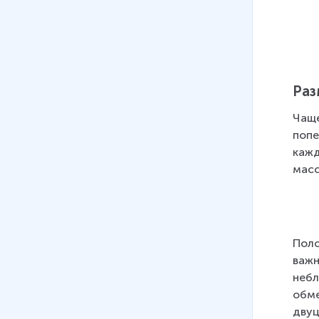
Фотосинтез
17 мин
26
.
Автотрофное питание.
Хемосинтез
11 мин
Раз
27
.
Генетический код.
Чаще
Транскрипция
попе
11 мин
кажд
масс
28
.
Генетический код.
Трансляция
10 мин
29
.
Регуляция транскрипции и
Поло
трансляция в клетке
важн
11 мин
небл
обме
30
.
Взаимосвязь строения и
двуц
жизнедеятельности клеток