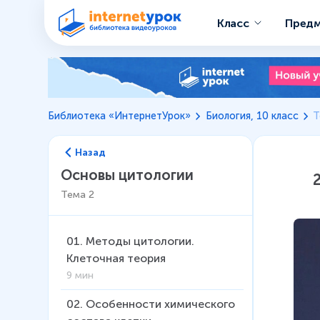
Класс
Пред
Библиотека «ИнтернетУрок»
Биология, 10 класс
Т
Назад
Основы цитологии
Тема
2
01
.
Методы цитологии.
Клеточная теория
9 мин
02
.
Особенности химического