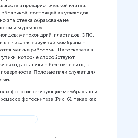
ществ в прокариотической клетке. 
оболочкой, состоящей из углеводов, 
о эта стенка образована не 
тином и муреином. 
ноидов: митохондрий, пластидов, ЭПС, 
 и впячивания наружной мембраны – 
ются мелкие рибосомы. Цитоскелета в 
жгутики, которые способствуют 
и находятся пили – белковые нити, с 
поверхности. Половые пили служат для 
ями.
етках фотосинтезирующие мембраны или 
оцессе фотосинтеза (Рис. 6), такие как 