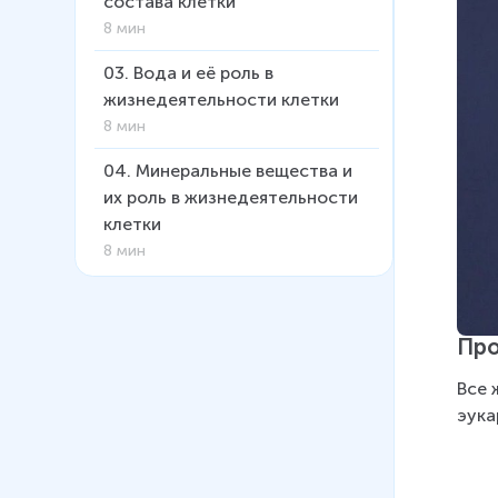
состава клетки
8 мин
03
.
Вода и её роль в
жизнедеятельности клетки
8 мин
04
.
Минеральные вещества и
их роль в жизнедеятельности
клетки
8 мин
05
.
Углеводы и их роль в
жизнедеятельности клетки
Пр
10 мин
Все 
06
.
Липиды и их роль в
эука
жизнедеятельности клетки
7 мин
07
.
Строение и функции