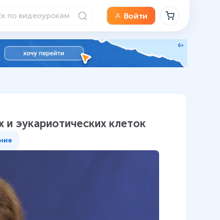
Войти
х и эукариотических клеток
ние