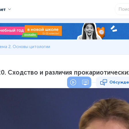
мет
ема 2. Основы цитологии
20. Сходство и различия прокариотически
Обсужде