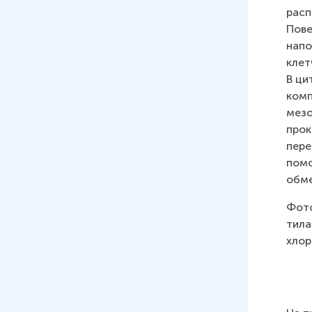
14 мин
расп
Пове
17
.
Строение клетки.
напо
Комплекс Гольджи.
клет
Эндоплазматическая сеть.
В ци
Лизосомы. Клеточные
комп
включения
мезо
13 мин
прок
пере
18
.
Строение клетки.
помо
Митохондрии. Пластиды.
обме
Органоиды движения
15 мин
Фото
тила
19
.
Сходства и различия в
хлор
строении клеток растений,
животных, грибов
15 мин
20
.
Сходство и различия