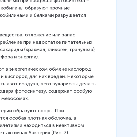
ельными при процессе фотосинтеза – 
икобилины образуют прочные 
кобилинами и белками разрушается 
вещества, отложение или запас 
требление при недостатке питательных 
хариды (крахмал, гликоген, гранулеза), 
фора и энергии).
ют в энергетическом обмене кислород 
 и кислород для них вреден. Некоторые 
ь азот воздуха, чего эукариоты делать 
годаря фотосинтезу, содержат особую 
а мезосомах.
терии образуют споры. При 
ся особая плотная оболочка, а 
илетиями находиться в неактивном 
т активная бактерия (Рис. 7).