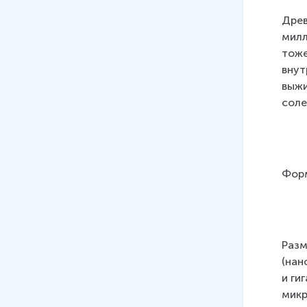
белков
Древ
18 мин
милл
тоже
08
.
Аминокислоты, белки.
внут
Строение белков. Уровни
выжи
организации белковой
соле
молекулы
12 мин
09
.
Функции белков
11 мин
Форм
10
.
Ферменты –
биологические катализаторы.
Значение ферментов
13 мин
Разм
(нан
11
.
Нуклеиновые кислоты и их
и ги
роль в жизнедеятельности
микр
клетки. Строение и функции