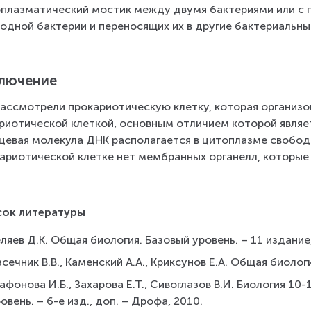
плазматический мостик между двумя бактериями или с 
одной бактерии и переносящих их в другие бактериальны
лючение
ассмотрели прокариотическую клетку, которая организо
риотической клеткой, основным отличием которой являе
цевая молекула ДНК располагается в цитоплазме свободн
ариотической клетке нет мембранных органелл, которые
сок литературы
ляев Д.К. Общая биология. Базовый уровень. – 11 издание
сечник В.В., Каменский А.А., Криксунов Е.А. Общая биологи
афонова И.Б., Захарова Е.Т., Сивоглазов В.И. Биология 10
овень. – 6-е изд., доп. – Дрофа, 2010.