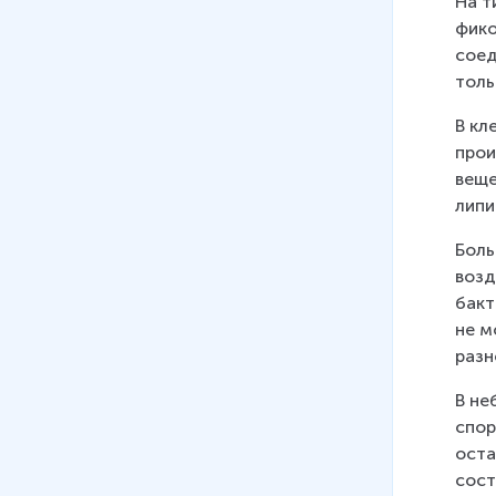
На т
прокариотических и
фико
эукариотических клеток
соед
23 мин
толь
21
.
Неклеточные формы
В кл
жизни. Вирусы и бактериофаги
прои
16 мин
веще
липи
22
.
Обмен веществ и энергии в
клетке
Боль
12 мин
возд
бакт
23
.
Энергетический обмен в
не м
клетке
разн
15 мин
В не
24
.
Питание клетки
спор
12 мин
оста
25
.
Автотрофное питание.
сост