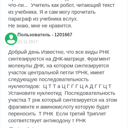
что-ли...  Учитель как робот, читающий текст 
из учебника. Я и сам могу прочитать 
параграф из учебника вслух. 

Не знаю, мне не нравится.
Пользователь - 1201667
23.11.2017
Добрый день Известно, что все виды РНК 
синтезируются на ДНК-матрице. Фрагмент 
молекулы ДНК, на котором синтезируется 
участок центральной петли тРНК, имеет 
следующую последовательность 
нуклеотидов:  Ц Т Т а Ц Г Г Г Ц А Д Г Г Ц Т  
Установите нуклеотид  Последовательность 
участка Т рнк который синтезируется на этом 
фрагменте и аминокислоту которую будет 
переносить  Т РНК  Если третий Триплет 
соответствует антикодону т РНК 