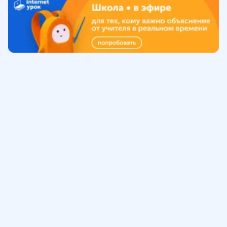
Обучение
ИнтернетУрок
Помощь
© ИнтернетУрок, 2009-
2026
8 (800) 775-41-21
info@interneturok.ru
101 000, г. Москва а/я 711 ООО «ИНТЕРДА»