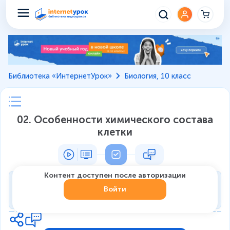
Библиотека «ИнтернетУрок»
Биология, 10 класс
02. Особенности химического состава
клетки
Контент доступен после авторизации
Тренировка
Войти
0
из
7
1